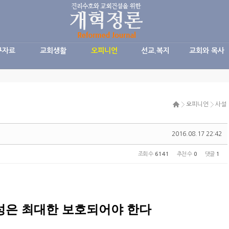
구자료
교회생활
오피니언
선교.복지
교회와 목사
오피니언
사설
2016.08.17 22:42
조회 수
6141
추천 수
0
댓글
1
성은 최대한 보호되어야 한다