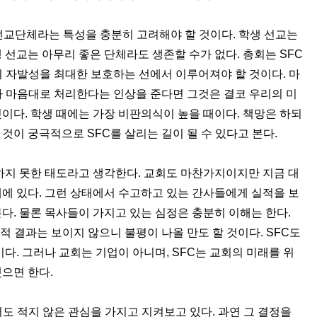
선교단체라는 특성을 충분히 고려해야 할 것이다
.
학생 선교는
 선교는 아무리 좋은 단체라도 생존할 수가 없다
.
총회는
SFC
의 자발성을 최대한 보호하는 선에서 이루어져야 할 것이다
.
마
가 마음대로 처리한다는 인상을 준다면 그것은 결코 우리의 미
것이다
.
학생 때에는 가장 비판의식이 높을 때이다
.
책망은 하되
 것이 궁극적으로
SFC
를 살리는 길이 될 수 있다고 본다
.
하지 못한 태도라고 생각한다
.
교회도 마찬가지이지만 지금 대
태에 있다
.
그런 상태에서 수고하고 있는 간사들에게 실적을 보
본다
.
물론 목사들이 가지고 있는 심정은 충분히 이해는 한다
.
적 결과는 보이지 않으니 불평이 나올 만도 할 것이다
. SFC
도
이다
.
그러나 교회는 기업이 아니며
, SFC
는 교회의 미래를 위
했으면 한다
.
서도 적지 않은 관심을 가지고 지켜보고 있다
.
과연 그 결정을