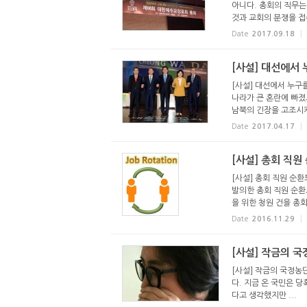
아니다. 총회의 직무는
것과 교회의 분쟁을 접수
Date
2017.09.18
[사설] 대선에서 
[사설] 대선에서 누구
나라가 큰 혼란에 빠졌
남북의 긴장을 고조시키고
Date
2017.04.17
[사설] 총회 직
[사설] 총회 직원 순
발의한 총회 직원 순환
을 위한 청원 건을 총회임
Date
2016.11.29
[사설] 작금의 국
[사설] 작금의 국정농단
다. 지금 온 국민은 
다고 생각했지만 ...