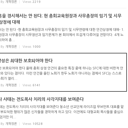
By
개혁정론
Views
2219
교훈을 경시해서는 안 된다; 현 총회교육원장과 사무총장의 임기 및 시무
상정에 대해
는 안 된다 -현 총회교육원장과 사무총장의 임기 및 시무연령에 대한 안건상정에 대해- 1.
장과 사무총장의 시무정년과 임기문제가 본 회의에서 뜨겁게 다루어질 전망이다. 4개 노
하여 총...
By
개혁정론
Views
1000
자발성은 최대한 보호되어야 한다
한 보호되어야 한다 올해 총회 상정 안건의 중요한 특징 중에 하나는 SFC에 대한 비판적 안
 와 있다는 점이다. 이런 안건을 올린 노회가 한두 노회가 아니라는 점에서 SFC는 스스로
회가 열리...
By
개혁정론
Views
6141
목사 사태는 전도목사 치리의 사각지대를 보여준다
사태는 전도목사 치리의 사각지대를 보여준다 청소년 선교단체 라이즈업 무브먼트 대표를 맡
 부도덕한 행위가 많은 신자들을 경악하게 하고 있다. 이전에도 대형교회 목사들을 중심으
지만 이...
By
개혁정론
Views
10528