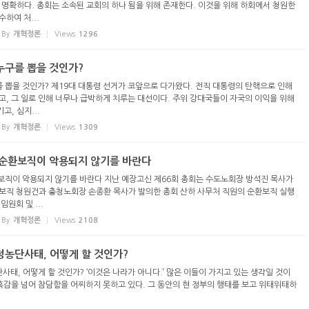
 명확하다. 총회는 소속된 교회의 하나 됨을 위해 존재한다. 이것을 위해 하회에서 청원한
하여 처...
By
개혁정론
Views
1296
누구를 뽑을 것인가?
를 뽑을 것인가? 제19대 대통령 선거가 코앞으로 다가왔다. 전직 대통령의 탄핵으로 인해
고, 그 일로 인해 너무나 급박하게 치루는 대선이다. 주위 강대국들이 자국의 이익을 위해
, 심지...
By
개혁정론
Views
1309
원 순환보직이 악용되지 않기를 바란다
환보직이 악용되지 않기를 바란다 지난 예장고신 제66회 총회는 수도노회장 방석진 목사가
보직 청원건과 충청노회장 손종환 목사가 발의한 총회 산하 사무처 직원의 순환보직 실행
원회 및 ...
By
개혁정론
Views
2108
정농단사태, 어떻게 할 것인가?
사태, 어떻게 할 것인가? ‘이것은 나라가 아니다.’ 많은 이들이 가지고 있는 생각일 것이
당혹감을 넘어 참담함을 어찌하지 못하고 있다. 그 동안의 현 정부의 행태를 보고 위태위태하