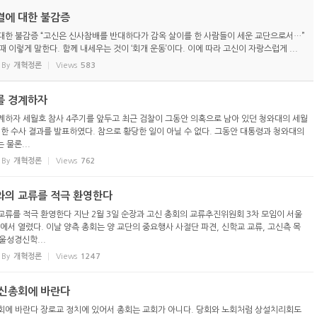
결에 대한 불감증
 대한 불감증 “고신은 신사참배를 반대하다가 감옥 살이를 한 사람들이 세운 교단으로서…”
 이렇게 말한다. 함께 내세우는 것이 ‘회개 운동’이다. 이에 따라 고신이 자랑스럽게 ...
By
개혁정론
Views
583
거를 경계하자
경계하자 세월호 참사 4주기를 앞두고 최근 검찰이 그동안 의혹으로 남아 있던 청와대의 세월
대한 수사 결과를 발표하였다. 참으로 황당한 일이 아닐 수 없다. 그동안 대통령과 청와대의
물론...
By
개혁정론
Views
762
회와의 교류를 적극 환영한다
 교류를 적극 환영한다 지난 2월 3일 순장과 고신 총회의 교류추진위원회 3차 모임이 서울
 열렸다. 이날 양측 총회는 양 교단의 중요행사 사절단 파견, 신학교 교류, 고신측 목
울성경신학...
By
개혁정론
Views
1247
고신총회에 바란다
총회에 바란다 장로교 정치에 있어서 총회는 교회가 아니다. 당회와 노회처럼 상설치리회도