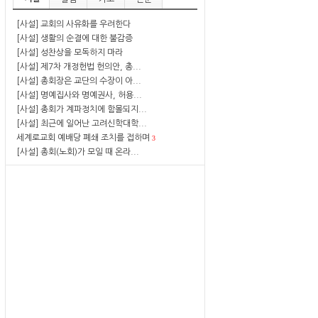
[사설] 교회의 사유화를 우려한다
[사설] 생활의 순결에 대한 불감증
[사설] 성찬상을 모독하지 마라
[사설] 제7차 개정헌법 헌의안, 총...
[사설] 총회장은 교단의 수장이 아...
[사설] 명예집사와 명예권사, 허용...
[사설] 총회가 계파정치에 함몰되지...
[사설] 최근에 일어난 고려신학대학...
세계로교회 예배당 폐쇄 조치를 접하며
3
[사설] 총회(노회)가 모일 때 온라...