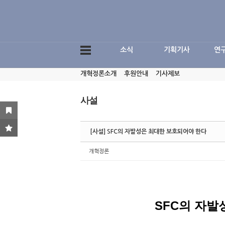
Sketchbook5, 스케치북5
소식
기획기사
연
개혁정론소개
후원안내
기사제보
Sketchbook5, 스케치북5
사설
[사설] SFC의 자발성은 최대한 보호되어야 한다
개혁정론
SFC
의 자발