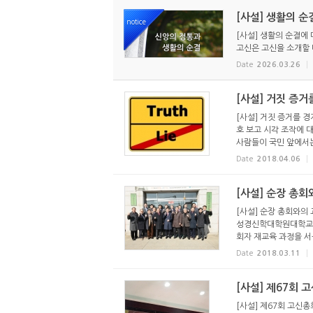
[사설] 생활의 순
notice
[사설] 생활의 순결에
고신은 고신을 소개할 때
Date
2026.03.26
[사설] 거짓 증
[사설] 거짓 증거를 
호 보고 시각 조작에 
사람들이 국민 앞에서는 
Date
2018.04.06
[사설] 순장 총
[사설] 순장 총회와의
성경신학대학원대학교에서
회자 재교육 과정을 서
Date
2018.03.11
[사설] 제67회 
[사설] 제67회 고신