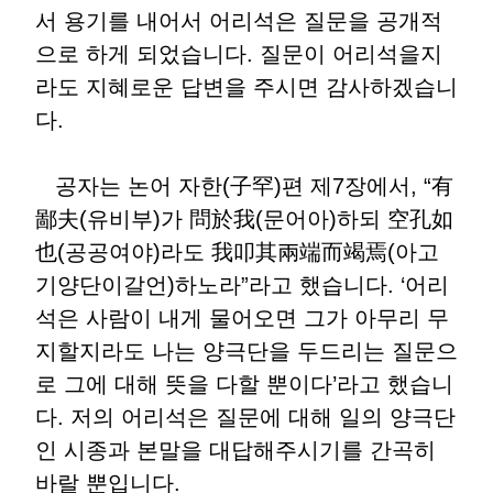
서 용기를 내어서 어리석은 질문을 공개적
으로 하게 되었습니다. 질문이 어리석을지
라도 지혜로운 답변을 주시면 감사하겠습니
다.
공자는 논어 자한(子罕)편 제7장에서, “有
鄙夫(유비부)가 問於我(문어아)하되 空孔如
也(공공여야)라도 我叩其兩端而竭焉(아고
기양단이갈언)하노라”라고 했습니다. ‘어리
석은 사람이 내게 물어오면 그가 아무리 무
지할지라도 나는 양극단을 두드리는 질문으
로 그에 대해 뜻을 다할 뿐이다’라고 했습니
다. 저의 어리석은 질문에 대해 일의 양극단
인 시종과 본말을 대답해주시기를 간곡히
바랄 뿐입니다.