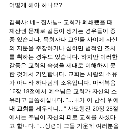
어떻게 해야 하나요
?
김목사
:
네
~
집사님
~
교회가 폐쇄됐을 때
재산권 문제로 갈등이 생기는 경우들이 종
종 있습니다
.
목회자나 교인들 사이에 자신
의 지분을 주장하거나 심하면 법적인 조치
를 취하는 경우도 있습니다
.
하지만 이러한
갈등은 교회의 속성을 제대로 이해하지 못
한 것에서 기인합니다
.
교회는 사람의 소유
가 아니라 하나님의 소유입니다
.
마태복음
16
장
18
절에서 예수님은 교회가 자신의 소
유라고 말씀하십니다
. “...
내가 이 반석 위에
내 교회
를 세우리니
...”
사도행전
20
장
28
절
에서는 주님이 자신의 피로 교회를 사셨다
고 합니다
. “...
성령이 그들 가운데 여러분을