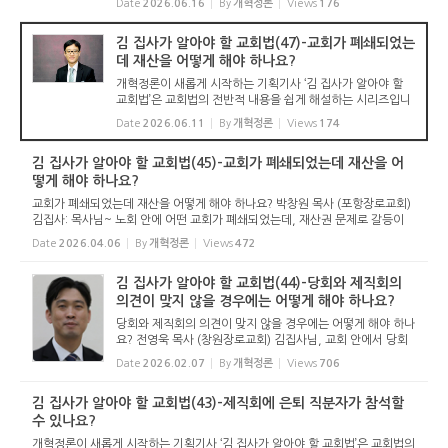
Date
2026.06.16
By
개혁정론
Views
176
기독교보의 허락을 받았습니다. 글 내용은 기독교보에 실린
...
김 집사가 알아야 할 교회법(47)-교회가 폐쇄되었는
데 재산을 어떻게 해야 하나요?
개혁정론이 새롭게 시작하는 기획기사 ‘김 집사가 알아야 할
교회법’은 교회법의 전반적 내용을 쉽게 해설하는 시리즈입니
다. 기독교보와 함께 진행하는 시리즈로서 여기에 싣는 것은
Date
2026.06.11
By
개혁정론
Views
174
기독교보의 허락을 받았습니다. 글 내용은 기독교보에 실린
...
김 집사가 알아야 할 교회법(45)-교회가 폐쇄되었는데 재산을 어
떻게 해야 하나요?
교회가 폐쇄되었는데 재산을 어떻게 해야 하나요? 박창원 목사 (포항장로교회)
김집사: 목사님~ 노회 안에 어떤 교회가 폐쇄되었는데, 재산권 문제로 갈등이
있다고 합니다. 교회가 폐쇄되었을 때, 교회 재산은 어떻게 해야 하나요? 김목
Date
2026.04.06
By
개혁정론
Views
472
사: 네~ 집사님~ 교회...
김 집사가 알아야 할 교회법(44)-당회와 제직회의
의견이 맞지 않을 경우에는 어떻게 해야 하나요?
당회와 제직회의 의견이 맞지 않을 경우에는 어떻게 해야 하나
요? 전영욱 목사 (창원장로교회) 김집사님, 교회 안에서 당회
와 제직회의 의견이 서로 맞지 않을 때 어떻게 하면 좋을까요?
Date
2026.02.07
By
개혁정론
Views
706
가장 먼저 기억해야 할 중요한 사실은, 교회가 인간의 감정이
나 여론, ...
김 집사가 알아야 할 교회법(43)-제직회에 은퇴 직분자가 참석할
수 있나요?
개혁정론이 새롭게 시작하는 기획기사 ‘김 집사가 알아야 할 교회법’은 교회법의