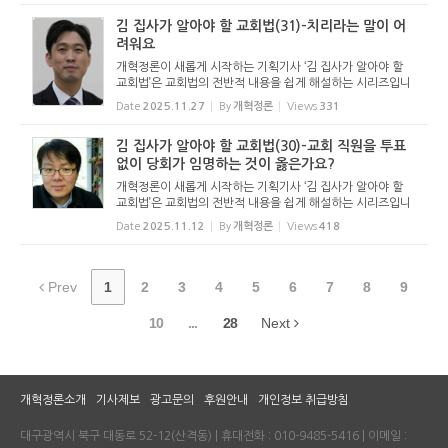
...
김 집사가 알아야 할 교회법(31)-치리라는 말이 어
려워요
개혁정론이 새롭게 시작하는 기획기사 ‘김 집사가 알아야 할
교회법’은 교회법의 전반적 내용을 쉽게 해설하는 시리즈입니
다. 기독교보와 함께 진행하는 시리즈로서 여기에 싣는 것은
Date
2025.11.27
By
개혁정론
Views
331
기독교보의 허락을 받았습니다. 글 내용은 기독교보에 실린
...
김 집사가 알아야 할 교회법(30)-교회 직원을 투표
없이 당회가 임명하는 것이 옳은가요?
개혁정론이 새롭게 시작하는 기획기사 ‘김 집사가 알아야 할
교회법’은 교회법의 전반적 내용을 쉽게 해설하는 시리즈입니
다. 기독교보와 함께 진행하는 시리즈로서 여기에 싣는 것은
Date
2025.11.12
By
개혁정론
Views
418
기독교보의 허락을 받았습니다. 글 내용은 기독교보에 실린
...
Prev
1
2
3
4
5
6
7
8
9
10
...
28
Next
개혁정론소개
기사제보
광고문의
후원안내
개인정보 취급방침
대구광역시 북구 대동로 52-12(산격동) | 휴대전화 : 010-9485-5416 | 이메일 :