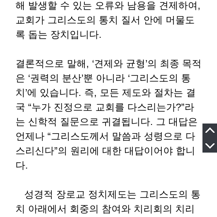
해 발생할 수 있는 오류와 남용을 견제하여
,
교회가 그리스도의 통치 질서 안에 머물도
록 돕는 장치입니다
.
결론적으로 말해
, ‘
견제와 균형
’
의 최종 목적
은
‘
권력의 분산
’
뿐 아니라
‘
그리스도의 통
치
’
에 있습니다
.
즉
,
모든 제도와 절차는 결
국
“
누가 진정으로 교회를 다스리는가
?”
라
는 신학적 질문으로 귀결됩니다
.
그 대답은
언제나
“
그리스도께서 말씀과 성령으로 다
스리신다
”
의 원리에 대한 대답이어야 합니
다
.
성경적 장로교 정치제도는 그리스도의 통
치 아래에서 회중의 참여와 치리회의 치리