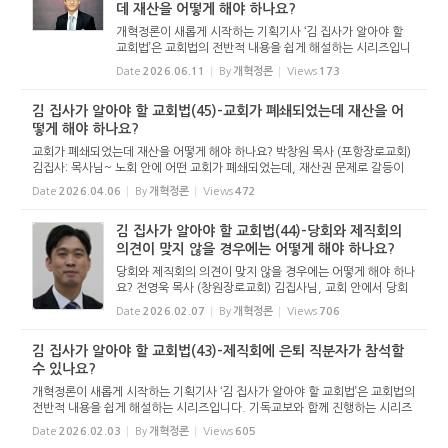
데 재산을 어떻게 해야 하나요?
개혁정론이 새롭게 시작하는 기획기사 ‘김 집사가 알아야 할
교회법’은 교회법의 전반적 내용을 쉽게 해설하는 시리즈입니
다. 기독교보와 함께 진행하는 시리즈로서 여기에 싣는 것은
Date
2026.06.11
By
개혁정론
Views
173
기독교보의 허락을 받았습니다. 글 내용은 기독교보에 실린
...
김 집사가 알아야 할 교회법(45)-교회가 폐쇄되었는데 재산을 어
떻게 해야 하나요?
교회가 폐쇄되었는데 재산을 어떻게 해야 하나요? 박창원 목사 (포항장로교회)
김집사: 목사님~ 노회 안에 어떤 교회가 폐쇄되었는데, 재산권 문제로 갈등이
있다고 합니다. 교회가 폐쇄되었을 때, 교회 재산은 어떻게 해야 하나요? 김목
Date
2026.04.06
By
개혁정론
Views
472
사: 네~ 집사님~ 교회...
김 집사가 알아야 할 교회법(44)-당회와 제직회의
의견이 맞지 않을 경우에는 어떻게 해야 하나요?
당회와 제직회의 의견이 맞지 않을 경우에는 어떻게 해야 하나
요? 전영욱 목사 (창원장로교회) 김집사님, 교회 안에서 당회
와 제직회의 의견이 서로 맞지 않을 때 어떻게 하면 좋을까요?
Date
2026.02.07
By
개혁정론
Views
706
가장 먼저 기억해야 할 중요한 사실은, 교회가 인간의 감정이
나 여론, ...
김 집사가 알아야 할 교회법(43)-제직회에 은퇴 직분자가 참석할
수 있나요?
개혁정론이 새롭게 시작하는 기획기사 ‘김 집사가 알아야 할 교회법’은 교회법의
전반적 내용을 쉽게 해설하는 시리즈입니다. 기독교보와 함께 진행하는 시리즈
로서 여기에 싣는 것은 기독교보의 허락을 받았습니다. 글 내용은 기독교보에
Date
2026.02.03
By
개혁정론
Views
605
실린 ...