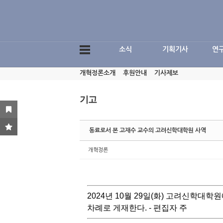
Sketchbook5, 스케치북5
소식
기획기사
연
개혁정론소개
후원안내
기사제보
Sketchbook5, 스케치북5
기고
동료로서 본 고재수 교수의 고려신학대학원 사역
개혁정론
2024년 10월 29일(화) 고려신학대
차례로 게재한다. - 편집자 주