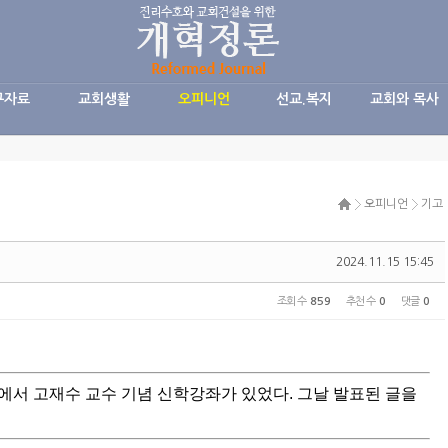
구자료
교회생활
오피니언
선교.복지
교회와 목사
오피니언
기고
2024.11.15 15:45
조회 수
859
추천 수
0
댓글
0
학원에서 고재수 교수 기념 신학강좌가 있었다. 그날 발표된 글을