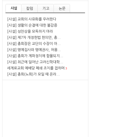
사설
칼럼
기고
논문
[사설] 교회의 사유화를 우려한다
[사설] 생활의 순결에 대한 불감증
[사설] 성찬상을 모독하지 마라
[사설] 제7차 개정헌법 헌의안, 총...
[사설] 총회장은 교단의 수장이 아...
[사설] 명예집사와 명예권사, 허용...
[사설] 총회가 계파정치에 함몰되지...
[사설] 최근에 일어난 고려신학대학...
세계로교회 예배당 폐쇄 조치를 접하며
3
[사설] 총회(노회)가 모일 때 온라...