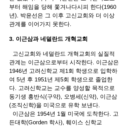
부터 해임을 당해 쫓겨나다시피 한다(1960
년). 박윤선은 그 이후 고신교회와 더 이상
관계를 이어가지 못한다.
3.
이근삼과
네덜란드
개혁교회
고신교회와 네덜란드 개혁교회의 실질적
관계는 이근삼으로부터 시작한다. 이근삼은
1946년 고려신학교 제1회 학생으로 입학하
여 5년 후 1951년 제5회 학생으로 졸업한
다. 고려신학교는 교수를 양성할 목적으로
동기생 홍반식(구약), 오병세(신약), 이근삼
(조직신학)을 미국으로 유학 보낸다.
이근삼은 1954년 1월 미국에 도착한다. 고
든대학(Gorden 학사), 훼이스 신학교