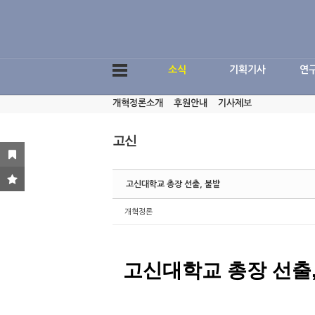
Sketchbook5, 스케치북5
소식
기획기사
연
개혁정론소개
후원안내
기사제보
Sketchbook5, 스케치북5
고신
고신대학교 총장 선출, 불발
개혁정론
고신대학교 총장 선출,