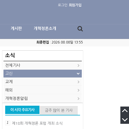
로그인
회원가입
게시판
개혁정론소개
최종편집
: 2026.08.08일 13:55
소식
전체기사
고신
교계
해외
개혁정론알림
이 시각 주요기사
금주 많이 본 기사
1
제18회 개혁정론 포럼 개최 소식