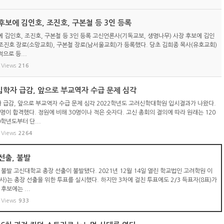
보에 김인호, 조진호, 구본철 등 3인 등록
 김인호, 조진호, 구본철 등 3인 등록 고신언론사(기독교보, 생명나무) 사장 후보에 김인
 조진호 장로(소망교회), 구본철 장로(남서울교회)가 등록했다. 당초 김희종 목사(유호교회)
으로 등...
Views
216
학자 급감, 앞으로 부교역자 수급 문제 심각
급감, 앞으로 부교역자 수급 문제 심각 2022학년도 고려신학대학원 입시결과가 나왔다.
5명이 합격했다. 정원에 비해 30명이나 적은 숫자다. 고신 총회의 결의에 따라 원래는 120
학년도부터 단...
Views
2264
선출, 불발
불발 고신대학교 총장 선출이 불발됐다. 2021년 12월 14일 열린 학교법인 고려학원 이
)는 총장 선출을 위한 투표를 실시했다. 하지만 3차에 걸친 투표에도 2/3 득표자(8표)가
후보에는 ...
Views
933