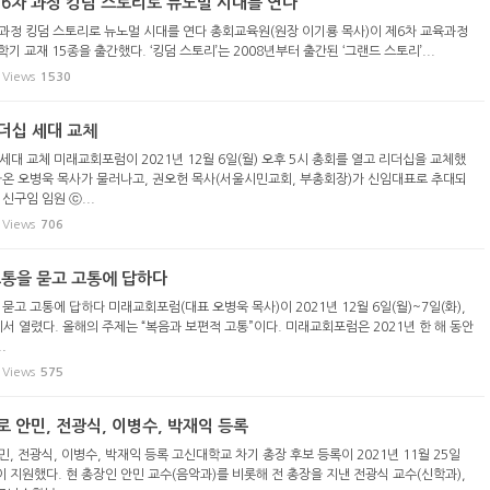
 6차 과정 킹덤 스토리로 뉴노멀 시대를 연다
 과정 킹덤 스토리로 뉴노멀 시대를 연다 총회교육원(원장 이기룡 목사)이 제6차 교육과정
1학기 교재 15종을 출간했다. ‘킹덤 스토리’는 2008년부터 출간된 ‘그랜드 스토리’...
Views
1530
더십 세대 교체
세대 교체 미래교회포럼이 2021년 12월 6일(월) 오후 5시 총회를 열고 리더십을 교체했
아온 오병욱 목사가 물러나고, 권오헌 목사(서울시민교회, 부총회장)가 신임대표로 추대되
신구임 임원 ⓒ...
Views
706
고통을 묻고 고통에 답하다
묻고 고통에 답하다 미래교회포럼(대표 오병욱 목사)이 2021년 12월 6일(월)~7일(화),
 열렸다. 올해의 주제는 “복음과 보편적 고통”이다. 미래교회포럼은 2021년 한 해 동안
.
Views
575
 안민, 전광식, 이병수, 박재익 등록
, 전광식, 이병수, 박재익 등록 고신대학교 차기 총장 후보 등록이 2021년 11월 25일
명이 지원했다. 현 총장인 안민 교수(음악과)를 비롯해 전 총장을 지낸 전광식 교수(신학과),