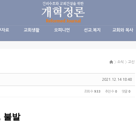
구자료
교회생활
오피니언
선교.복지
교회와 목사
소식
고신
2021.12.14 18:48
조회 수
933
추천 수
0
댓글
0
 불발