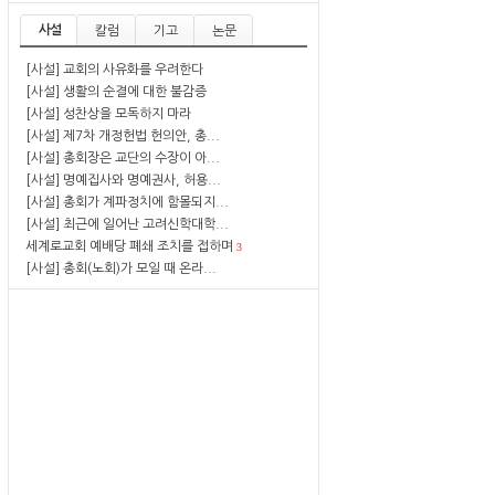
사설
칼럼
기고
논문
[사설] 교회의 사유화를 우려한다
[사설] 생활의 순결에 대한 불감증
[사설] 성찬상을 모독하지 마라
[사설] 제7차 개정헌법 헌의안, 총...
[사설] 총회장은 교단의 수장이 아...
[사설] 명예집사와 명예권사, 허용...
[사설] 총회가 계파정치에 함몰되지...
[사설] 최근에 일어난 고려신학대학...
세계로교회 예배당 폐쇄 조치를 접하며
3
[사설] 총회(노회)가 모일 때 온라...