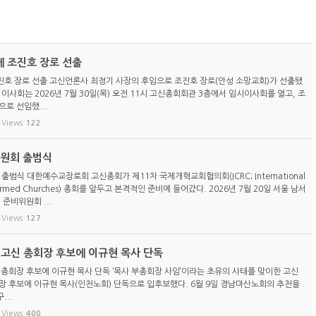
 조진호 장로 선출
호 장로 선출 고신언론사 최정기 사장의 후임으로 조진호 장로(안성 소망교회)가 선출됐
이사회는 2026년 7월 30일(목) 오전 11시 고신총회회관 3층에서 임시이사회를 열고, 조
로 선임했...
Views
122
위원회 출범식
 출범식 대한예수교장로회 고신총회가 제11차 국제개혁교회협의회(ICRC; International
eformed Churches) 총회를 앞두고 본격적인 준비에 들어갔다. 2026년 7월 20일 서울 남서
 준비위원회 ...
Views
127
) 고신 총회장 후보에 이규현 목사 단독
신 총회장 후보에 이규현 목사 단독 ‘목사 부총회장 사임’이라는 초유의 사태를 맞이한 고신
총회장 후보에 이규현 목사(인천노회) 단독으로 입후보했다. 6월 9일 경남마산노회의 추천을
...
Views
400