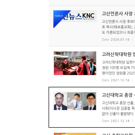
고신언론사 사장 후
notice
고신언론사 사장 후보에
호 목사(해오름교회),
도 거론되었으나 최종적
Date
2026.07.16
고려신학대학원 입
고려신학대학원 입학자 
정원 105명 모집에 7
명이었던 정원을 2020
Date
2021.12.16
고신대학교 총장 
고신대학교 총장 선출, 
사회(이사장 김종철 목사
없어 선출이 불발됐다. 
Date
2021.12.14