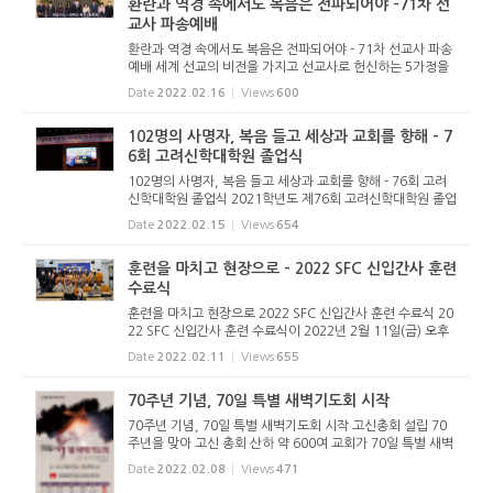
환란과 역경 속에서도 복음은 전파되어야 -71차 선
교사 파송예배
환란과 역경 속에서도 복음은 전파되어야 - 71차 선교사 파송
예배 세계 선교의 비전을 가지고 선교사로 헌신하는 5가정을
파송하는 예배가 2022년 2월 16일(수) 오전 11시 고신총회
Date
2022.02.16
Views
600
선교센터에서 열렸다. 1부 예배는 김북경 선교사(선교사회 부
회장)가 기도했...
102명의 사명자, 복음 들고 세상과 교회를 향해 - 7
6회 고려신학대학원 졸업식
102명의 사명자, 복음 들고 세상과 교회를 향해 - 76회 고려
신학대학원 졸업식 2021학년도 제76회 고려신학대학원 졸업
식이 2022년 2월 15일(화) 오후 2시, 고려신학대학원 강당에
Date
2022.02.15
Views
654
서 있었다. 신원하 원장의 인도로 진행된 졸업식은 코로나 상
황으로 인해 강당...
훈련을 마치고 현장으로 - 2022 SFC 신입간사 훈련
수료식
훈련을 마치고 현장으로 2022 SFC 신입간사 훈련 수료식 20
22 SFC 신입간사 훈련 수료식이 2022년 2월 11일(금) 오후
3시, SFC교육훈련센터 건물 지하에 위치한 한길교회당(손재
Date
2022.02.11
Views
655
익 목사 시무)에서 드려졌다. 훈련원장 김추현 간사의 인도로
시작된 수료식은 ...
70주년 기념, 70일 특별 새벽기도회 시작
70주년 기념, 70일 특별 새벽기도회 시작 고신총회 설립 70
주년을 맞아 고신 총회 산하 약 600여 교회가 70일 특별 새벽
기도회를 시작했다. 2022년은 고신총회 설립 70주년을 맞이
Date
2022.02.08
Views
471
하는 해다. 대한예수교 장로회 총회로부터 부당하게 축출된 인