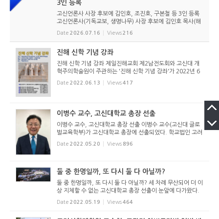
3인 등록
고신언론사 사장 후보에 김인호, 조진호, 구본철 등 3인 등록
고신언론사(기독교보, 생명나무) 사장 후보에 김인호 목사(해
오름교회), 조진호 장로(소망교회), 구본철 장로(남서울교회)
Date
2026.07.16
Views
216
가 등록했다. 당초 김희종 목사(유호교회)도 거론되었으나 최
종적으로 등...
진해 신학 기념 강좌
진해 신학 기념 강좌 제일진해교회 제2남전도회와 고신대 개
혁주의학술원이 주관하는 '진해 신학 기념 강좌'가 2022년 6
월 24일(금)부터 26일(주일)까지 제일진해교회당에서 아래와
Date
2022.06.13
Views
417
같이 개최된다.
이병수 교수, 고신대학교 총장 선출
이병수 교수, 고신대학교 총장 선출 이병수 교수(고신대 글로
벌교육학부)가 고신대학교 총장에 선출되었다. 학교법인 고려
학원 이사회(이사장 김종철 목사)는 2022년 5월 20일(금) 제
Date
2022.05.20
Views
896
71-3회 제9차 임시이사회를 열고 고신대학교 총장으로 이병
수 교수를 선출...
둘 중 한명일까, 또 다시 둘 다 아닐까?
둘 중 한명일까, 또 다시 둘 다 아닐까? 세 차례 무산되어 더 이
상 지체할 수 없는 고신대학교 총장 선출이 눈앞에 다가왔다.
학교법인 고려학원 5월 18일(수)부터 19일(목)까지 양일간 총
Date
2022.05.19
Views
464
장 후보 지원을 받았다. 이번에는 이병수 교수(고신대)와 이정
기 교수...