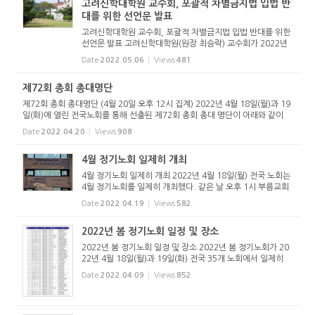
고려신학대학원 교수회, 포괄적 차별금지법 입법 반
대를 위한 선언문 발표
고려신학대학원 교수회, 포괄적 차별금지법 입법 반대를 위한
선언문 발표 고려신학대학원(원장 최승락) 교수회가 2022년
5월 3일(화) 포괄적 차별금지법 입법 반대를 위한 선언문을 발
Date
2022.05.06
Views
481
표했다. 고려신학대학원 교수회는 선언문을 통해 기본적으로
차별에 반대...
제72회 총회 총대명단
제72회 총회 총대명단 (4월 20일 오후 12시 집계) 2022년 4월 18일(월)과 19
일(화)에 열린 전국노회를 통해 선출된 제72회 총회 총대 명단이 아래와 같이
집계되었다. 강원노회 목사: 박종암 정승남 송인구 장로: 박병수 공성규 김은균
Date
2022.04.20
Views
908
경기동부노회 목사: 배...
4월 정기노회 일제히 개최
4월 정기노회 일제히 개최 2022년 4월 18일(월) 전국 노회는
4월 정기노회를 일제히 개최했다. 같은 날 오후 1시 부름교회
당(서울시 강남구 현릉로 590길 85)에서 열린 제10회 서울남
Date
2022.04.19
Views
582
부노회 정기노회는 노회장 강영진 목사의 인도로 예배를 드림
으로 시작됐다...
2022년 봄 정기노회 일정 및 장소
2022년 봄 정기노회 일정 및 장소 2022년 봄 정기노회가 20
22년 4월 18일(월)과 19일(화) 전국 35개 노회에서 일제히
개최된다. 계속되는 코로나 상황으로 인해 모든 노회가 하루만
Date
2022.04.09
Views
852
개최하며, 울산남부노회, 전북노회만이 19일(화)에 개최하며,
나머지 33개 ...