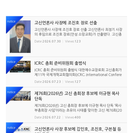
notice
고신언론사 사장에 조진호 장로 선출
고신언론사 사장에 조진호 장로 선출 고신언론사 최정기 사장
의 후임으로 조진호 장로(안성 소망교회)가 선출됐다. 고신총
회 유지재단 이사회는 2026년 7월 30일(목) 오전 11시 고신
Date
2026.07.30
Views
123
총회회관 3층에서 임시이사회를 열고, 조진호 장로를 차기 사
장으로 선임했...
notice
ICRC 총회 준비위원회 출범식
ICRC 총회 준비위원회 출범식 대한예수교장로회 고신총회가
제11차 국제개혁교회협의회(ICRC; International Confere
nce of Reformed Churches) 총회를 앞두고 본격적인 준비
Date
2026.07.23
Views
127
에 들어갔다. 2026년 7월 20일 서울 남서울교회에서 ‘ICRC
총회 준비위원회 ...
notice
제76회(2026년) 고신 총회장 후보에 이규현 목사
단독
제76회(2026년) 고신 총회장 후보에 이규현 목사 단독 ‘목사
부총회장 사임’이라는 초유의 사태를 맞이한 고신 제76회(20
26년) 총회장 후보에 이규현 목사(인천노회) 단독으로 입후보
Date
2026.07.22
Views
400
했다. 6월 9일 경남마산노회의 추천을 받아 입후보했던 강영
구...
notice
고신언론사 사장 후보에 김인호, 조진호, 구본철 등