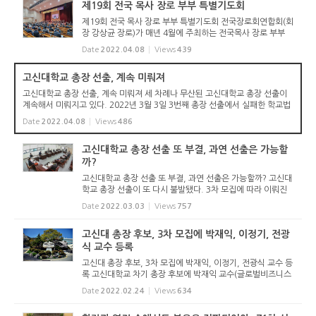
제19회 전국 목사 장로 부부 특별기도회
제19회 전국 목사 장로 부부 특별기도회 전국장로회연합회(회
장 강상균 장로)가 매년 4월에 주최하는 전국목사 장로 부부
특별기도회가 제19회 째 2022년 4월 7일(목) 오후 1시 고려
Date
2022.04.08
Views
439
신학대학원에서 개최됐다. ‘이에 예수의 이름이 드러난지
라’라...
고신대학교 총장 선출, 계속 미뤄져
고신대학교 총장 선출, 계속 미뤄져 세 차례나 무산된 고신대학교 총장 선출이
계속해서 미뤄지고 있다. 2022년 3월 3일 3번째 총장 선출에서 실패한 학교법
인 고려학원 이사회(이사장 김종철 목사)는 당초 4월 6일(수)에 총장선출 방식
Date
2022.04.08
Views
486
을 논의하기로 했었다....
고신대학교 총장 선출 또 부결, 과연 선출은 가능할
까?
고신대학교 총장 선출 또 부결, 과연 선출은 가능할까? 고신대
학교 총장 선출이 또 다시 불발됐다. 3차 모집에 따라 이뤄진
선출이었는데, 또 다시 4차를 기대해야 하는 것이다. 학교법인
Date
2022.03.03
Views
757
고려학원 이사회(이사장 김종철 목사)는 2022년 3월 3일(목)
제71-2회...
고신대 총장 후보, 3차 모집에 박재익, 이정기, 전광
식 교수 등록
고신대 총장 후보, 3차 모집에 박재익, 이정기, 전광식 교수 등
록 고신대학교 차기 총장 후보에 박재익 교수(글로벌비즈니스
학부 영어전공), 전광식 교수(신학과)와 백석대학교 이정기 교
Date
2022.02.24
Views
634
수(사범학부)가 최종 등록했다. 박재익 교수와 전광식 교수는
1차 모집...