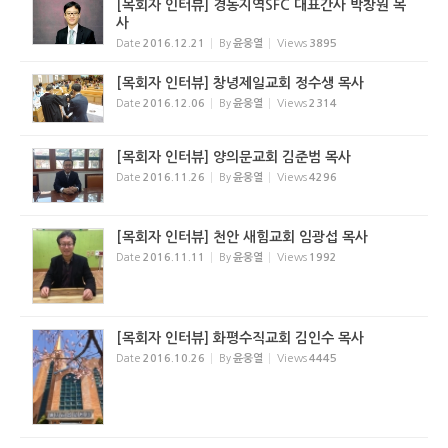
[목회자 인터뷰] 경동지역SFC 대표간사 박창원 목
사
Date
2016.12.21
By
윤웅열
Views
3895
[목회자 인터뷰] 창녕제일교회 정수생 목사
Date
2016.12.06
By
윤웅열
Views
2314
[목회자 인터뷰] 양의문교회 김준범 목사
Date
2016.11.26
By
윤웅열
Views
4296
[목회자 인터뷰] 천안 새힘교회 임광섭 목사
Date
2016.11.11
By
윤웅열
Views
1992
[목회자 인터뷰] 화평수직교회 김인수 목사
Date
2016.10.26
By
윤웅열
Views
4445