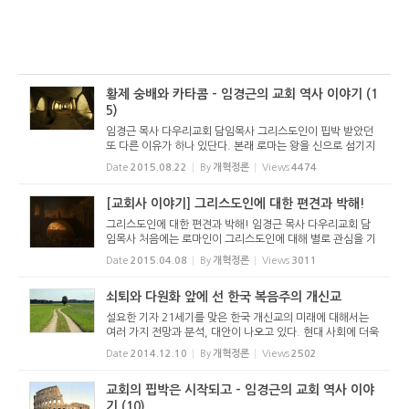
황제 숭배와 카타콤 - 임경근의 교회 역사 이야기 (1
5)
임경근 목사 다우리교회 담임목사 그리스도인이 핍박 받았던
또 다른 이유가 하나 있단다. 본래 로마는 왕을 신으로 섬기지
않았어. 그런데 동방 여러 나라를 침략해서 속국으로 만들고
Date
2015.08.22
By
개혁정론
Views
4474
그곳으로부터 왕을 신으로 모시는 종교를 수입했단다. 처음에
는 죽은 황...
[교회사 이야기] 그리스도인에 대한 편견과 박해!
그리스도인에 대한 편견과 박해! 임경근 목사 다우리교회 담
임목사 처음에는 로마인이 그리스도인에 대해 별로 관심을 기
울이지 않았어. 그리스인의 숫자도 얼마 되지 않았지. 유대교
Date
2015.04.08
By
개혁정론
Views
3011
의 한 분파이겠거니 했단다. 또 문제를 일으키지도 않았지. 그
런데 분위기가...
쇠퇴와 다원화 앞에 선 한국 복음주의 개신교
설요한 기자 21세기를 맞은 한국 개신교의 미래에 대해서는
여러 가지 전망과 분석, 대안이 나오고 있다. 현대 사회에 더욱
잘 적응해야 한다는 지적이 있는가 하면 교파별로 개신교회 전
Date
2014.12.10
By
개혁정론
Views
2502
통에 충실해야 한다는 대안을 제시하기도 한다. 하나님의 역사
로 세워진...
교회의 핍박은 시작되고 - 임경근의 교회 역사 이야
기 (10)