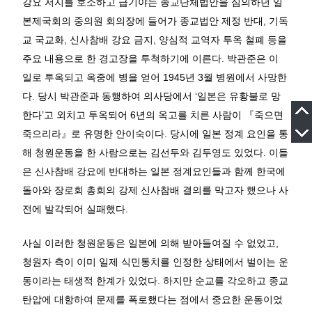
강요 저지를 호소하고 급기야는 종교단체법안을 심의하던 일
본제국회의 중의원 회의장에 들어가 종교법안 제정 반대, 기독
교 국교화, 신사참배 강요 금지, 양심적 교역자 투옥 철폐 등을
주요 내용으로 한 경고장을 투척하기에 이른다. 박관준은 이
일로 투옥되고 옥중에 병을 얻어 1945년 3월 병원에서 사망한
다. 당시 박관준과 동행하여 의사당에서 ‘일본은 유황불로 망
한다’고 외치고 투옥되어 6년의 옥고를 치른 사람이 『죽으면
죽으리라』로 유명한 안이숙이다. 당시에 일본 정계 요인을 통
해 청원운동을 한 사람으로는 김선두와 김두영도 있었다. 이들
은 신사참배 강요에 반대하는 일본 정계요인들과 함께 한국에
돌아와 장로회 총회의 강제 신사참배 결의를 막고자 했으나 사
전에 발각되어 실패했다.
사실 이러한 청원운동은 일본에 의해 받아들여질 수 없었고,
청원자 측이 이미 일제 식민통치를 인정한 상태에서 벌이는 운
동이라는 태생적 한계가 있었다. 하지만 순교를 각오하고 종교
탄압에 대항하여 문제를 폭로했다는 점에서 중요한 운동이었