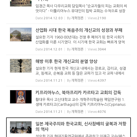
임경근 목사 다우리교회 담임목사 “순교자들의 피는 교회의 씨
앗이다” - 터툴리아누스 유대인의 핍박 교회는 수적으로 성장
해 갔지. 예수님을 믿는 사람이 많아졌단다. 유대인뿐만 아니
Date
2014.12.03
By
개혁정론
Views
2190
라 이방인도 예수님을 믿게 되었어. 유대인이 식사도 같이 하
지 않았던 ...
산업화 시대 한국 복음주의 개신교의 성장과 부패
설요한 기자 1960-80년대는 전쟁 후 폐허가 된 한국 사회가
산업화를 이룬 시기였다. 이 시기에 한국 교회는 빠르게 양적
인 성장을 이루고 외형상 사회의 중심부에 들어서게 된다. 하
Date
2014.12.01
By
개혁정론
Views
3044
지만 이를 보는 시선은 여러 가지가 있다. 11월 6일 서울영동
교회에서 있었...
해방 이후 한국 개신교의 분열 양상
설요한 기자 현재 한국 개신교 내에서는 장로교, 감리교, 성결
교, 침례교, 순복음 교회 등 많은 교파가 있고 각 교파 내에서
도 수많은 교단으로 나뉘어 있다. 한국 교회의 교단 분열은 어
Date
2014.11.21
By
개혁정론
Views
4397
디에 기인한 것인까. 10월 30일에 서울영동교회에서 있었던
현대기독연...
키프리아누스, 북아프리카 카르타고 교회의 감독
황대우 목사 고신대학교 교수 개혁주의학술원 책임연구원 1.
생애 카르타고(Carthago)의 감독 키프리아누스(Cyprianus
= 키프리안 Cyprian)의 본명은 타스키우스(Thascius)이며
Date
2014.11.21
By
개혁정론
Views
4076
기독교에로의 개종 시에 카에킬리우스(Caecilius)라는 이름을
얻었다. 카에킬리...
일본 제국주의와 한국교회, 신사참배의 굴복과 저항
의 역사
설요한 기자 현대기독연구원에서 주관하고 이재근 교수(웨스