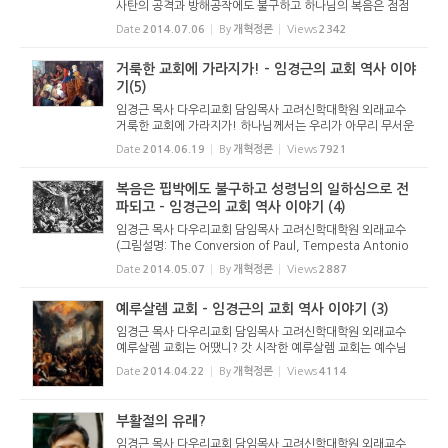
사탄의 공격과 방해공작에도 불구하고 하나님의 복음은 점점
누룩처럼 퍼져 나갔지. 예루살렘에서 시작된 교회가 어떻게 로
Date
2014.07.06
By
개혁정론
Views
2342
마에까지 가게 되었는지 정확하게 알 수 없단다. 그렇지만 성
경을 읽어보...
거룩한 교회에 가라지가! - 임경근의 교회 역사 이야
기(5)
임경근 목사 다우리교회 담임목사 고려신학대학원 외래교수
거룩한 교회에 가라지가! 하나님께서는 우리가 아무리 무서운
죄를 지어도 회개하면 용서해 주시는 인자한 분이란다. 예수님
Date
2014.06.19
By
개혁정론
Views
7921
을 십자가에 못 박으라고 소리쳤던 많은 유대인들도 제자들이
전하는 복...
복음은 핍박에도 불구하고 성령님의 일하심으로 전
파되고 - 임경근의 교회 역사 이야기 (4)
임경근 목사 다우리교회 담임목사 고려신학대학원 외래교수
(그림설명: The Conversion of Paul, Tempesta Antonio
Etching, Second half of 16th century, 360*529mm)
Date
2014.05.07
By
개혁정론
Views
2887
핍박 가운데 복음은 전파되고 이렇게 핍박이 있자 교회 성도들
은 예루살렘을 떠나 뿔뿔이...
예루살렘 교회 - 임경근의 교회 역사 이야기 (3)
임경근 목사 다우리교회 담임목사 고려신학대학원 외래교수
예루살렘 교회는 어땠니? 갓 시작한 예루살렘 교회는 예수님
의 명령대로 말씀을 담대하게 선포했단다. 성령님께서 함께 하
Date
2014.04.22
By
개혁정론
Views
4114
시니 그런 용기와 힘이 생긴 거야. 예수님의 제자, 곧 사도들이
먼저 복음...
부활절의 유래?
임경근 목사 다우리교회 담임목사 고려신학대학원 외래교수