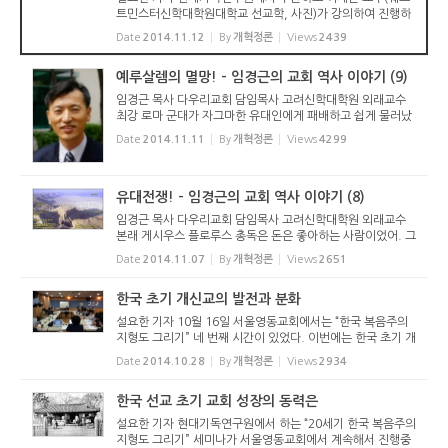
트민스터신학대학원대학교 선교학, 사진)가 강의하여 진행하
는 “20세기 한국복음주의 지형도 그리기” 5주차 강의에서는
Date
2014.11.12
By
개혁정론
Views
2439
한국 교회의 신사참배 문제를 다루었다. 이번 강의에서는 193
0년대부터 강화되...
예루살렘의 멸망! - 임경근의 교회 역사 이야기 (9)
임경근 목사 다우리교회 담임목사 고려신학대학원 외래교수
최강 로마 군대가 자그마한 유대인에게 패배하고 쉽게 물러났
을까? 그럴 리가 없지! 로마는 더 강력한 군대를 보내 유대인
Date
2014.11.11
By
개혁정론
Views
4299
의 반란을 제압하려 했단다. 로마 장군은 베스파시아누스(Ves
pasianus)였어...
유대전쟁! - 임경근의 교회 역사 이야기 (8)
임경근 목사 다우리교회 담임목사 고려신학대학원 외래교수
본래 게시우스 플로루스 총독은 돈은 좋아하는 사람이었어. 그
러나 자기가 다스리는 유대인은 미워했단다. 그는 로마에서 요
Date
2014.11.07
By
개혁정론
Views
2651
구하는 것보다 훨씬 많은 세금을 유대인에게 부과했지. 유대교
를 멸시하...
한국 초기 개신교의 발전과 분화
설요한 기자 10월 16일 서울영동교회에서는 “한국 복음주의
지형도 그리기” 네 번째 시간이 있었다. 이번에는 한국 초기 개
신교와 민족주의 운동과의 관계, 교단의 분화를 다루었다. 강
Date
2014.10.28
By
개혁정론
Views
2934
사는 웨스트민스터신학대학원대학교 이재근 교수(선교학 강
사, 스코틀랜드...
한국 선교 초기 교회 성장의 동력은
설요한 기자 현대기독연구원에서 하는 “20세기 한국 복음주의
지형도 그리기” 세미나가 서울영동교회에서 계속해서 진행중