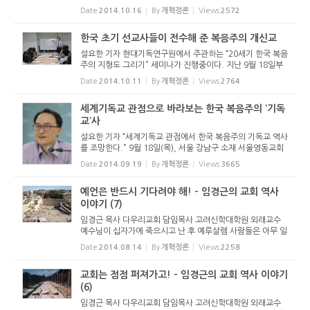
이다. 이 세미나는 한국 개신교 역사를 조망하며 한국 복음주
Date
2014.10.16
By
개혁정론
Views
2572
의의 정의, 기원, 확장, 분화, 변절, 분열, 부패 등을 다룬다. 1
0월 2일에 ...
한국 초기 선교사들이 전수해 준 복음주의 개신교
설요한 기자 현대기독연구원에서 주관하는 “20세기 한국 복음
주의 지형도 그리기” 세미나가 진행중이다. 지난 9월 18일부
터 시작한 세미나는 한국 개신교 역사를 조망하며 한국 복음주
Date
2014.10.11
By
개혁정론
Views
2764
의의 정의, 기원, 확장, 분화, 변절, 분열, 부패 등을 다룬다. 9
월 25일에 ...
세계기독교 관점으로 바라보는 한국 복음주의 ‘기독
교’사
설요한 기자 “세계기독교 관점에서 한국 복음주의 기독교 역사
를 조망한다.” 9월 18일(목), 서울 강남구 소재 서울영동교회
에서는 현대기독연구원이 주최한 “20세기 한국복음주의 역사
Date
2014.09.19
By
개혁정론
Views
3665
지형도 그리기”라는 주제의 세미나가 있었다. 강사는 이재근
교수(스코틀랜...
예언은 반드시 기다려야 해! - 임경근의 교회 역사
이야기 (7)
임경근 목사 다우리교회 담임목사 고려신학대학원 외래교수
예수님이 십자가에 죽으시고 난 후 예루살렘 사람들은 아무 일
없었다는 듯이 살았단다. 유대인은 나사렛 출신 랍비 예수를
Date
2014.08.14
By
개혁정론
Views
2258
거짓 메시아라고 생각했었어. 한 마디로 실망했지! 유다 지파
에서 위대한...
교회는 점점 퍼져가고! - 임경근의 교회 역사 이야기
(6)
임경근 목사 다우리교회 담임목사 고려신학대학원 외래교수