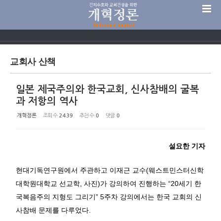
Sketchbook5, 스케치북5
교회사 산책
일본 제국주의와 한국교회, 신사참배의 굴복
Sketchbook5, 스케치북5
과 저항의 역사
개혁정론
조회 수
2439
추천 수
0
댓글
0
설요한 기자
현대기독연구원에서 주관하고 이재근 교수(웨스트민스터신학
대학원대학교 선교학, 사진)가 강의하여 진행하는 “20세기 한
국복음주의 지형도 그리기” 5주차 강의에서는 한국 교회의 신
사참배 문제를 다루었다.