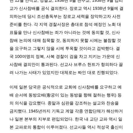
년 12월 안식교, 성결교, 1936년 5월 천주교, 1938년 9월 감리
교가 신사참배를 공식 결의한다. 장로교 역시 1938년 9월에 결
의하는데 당시 조선총독부는 장로교 세력을 장악하고자 사전
준비를 한다. 각 지역 경찰서장은 총대로 참석 예정인 노회 대
표들을 만나 신사참배는 죄가 아니라는 것에 동의할 것, 신사
참배 논의에 대해 침묵할 것, 동의하지 못할 시에는 불참할 것
을 요구하고 그렇지 않을 시에 투옥할 것이라고 겁박했다. 결
국 100여명의 정복, 사복 경찰이 검을 차고 지키는 가운데 신
사참배 결의안이 통과된다. 선교사 브루스 헌트가 항의하다 끌
려 나가는 사태가 있었지만 대체로는 짜인 대로 진행되었다.
이제 일본 당국은 공식적으로 교회에 신사참배를 요구하고 예
배 순서에 동방요배(황궁이 있는 동방을 향해 절하는 행위) 등
의 의식을 강요했다. 종말과 심판을 강조하는 설교와 찬송을
금지했다. 1945년까지 기독교 계열 각종 연합단체가 해산하거
나 일본 본부의 지부로 편입되었다. 한국 내 교단 교파 역시 일
본 교파로의 통합이 이루어졌다. 선교사들 역시 적성국 출신이