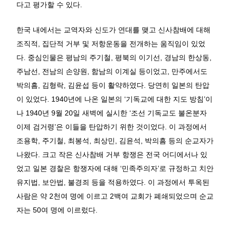
다고 평가할 수 있다.
한국 내에서는 교역자와 신도가 연대를 맺고 신사참배에 대해
조직적, 집단적 거부 및 저항운동을 전개하는 움직임이 있었
다. 중심인물은 평남의 주기철, 평북의 이기선, 경남의 한상동,
주남선, 전남의 손양원, 함남의 이계실 등이었고, 만주에서도
박의흠, 김형락, 김윤섭 등이 활약하였다. 당연히 일본의 탄압
이 있었다. 1940년에 나온 일본의 ‘기독교에 대한 지도 방침’이
나 1940년 9월 20일 새벽에 실시한 ‘조선 기독교도 불온분자
이제 검거령’은 이들을 탄압하기 위한 것이었다. 이 과정에서
조용학, 주기철, 최봉석, 최상민, 김윤석, 박의흠 등의 순교자가
나왔다. 크고 작은 신사참배 거부 항쟁은 전국 어디에서나 있
었고 일본 경찰은 항쟁자에 대해 ‘민족주의자’로 규정하고 치안
유지법, 보안법, 불경죄 등을 적용하였다. 이 과정에서 투옥된
사람은 약 2천여 명에 이르고 2백여 교회가 폐쇄되었으며 순교
자는 50여 명에 이르렀다.