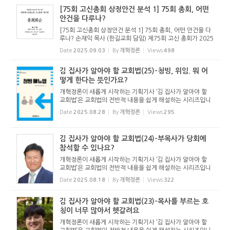
사를 통해 총...
[75회 고신총회 상정안건 분석 1] 75회 총회, 어떤
안건을 다루나?
[75회 고신총회 상정안건 분석 1] 75회 총회, 어떤 안건을 다
루나? 손재익 목사 (한길교회 담임) 제75회 고신 총회가 2025
년 9월 23일(화)부터 26일(금)까지 고려신학대학원에서 열린
Date
2025.09.03
By
개혁정론
Views
498
다. 실제 일정보다 하루 일찍 파회한 전례대로라면 25일(목)까
지 3일간으로...
김 집사가 알아야 할 교회법(25)-청빙, 위임. 뭐 어
떻게 한다는 뜻인가요?
개혁정론이 새롭게 시작하는 기획기사 ‘김 집사가 알아야 할
교회법’은 교회법의 전반적 내용을 쉽게 해설하는 시리즈입니
다. 기독교보와 함께 진행하는 시리즈로서 여기에 싣는 것은
Date
2025.08.28
By
개혁정론
Views
295
기독교보의 허락을 받았습니다. 글 내용은 기독교보에 실린
...
김 집사가 알아야 할 교회법(24)-부목사가 당회에
참석할 수 있나요?
개혁정론이 새롭게 시작하는 기획기사 ‘김 집사가 알아야 할
교회법’은 교회법의 전반적 내용을 쉽게 해설하는 시리즈입니
다. 기독교보와 함께 진행하는 시리즈로서 여기에 싣는 것은
Date
2025.08.18
By
개혁정론
Views
322
기독교보의 허락을 받았습니다. 글 내용은 기독교보에 실린
...
김 집사가 알아야 할 교회법(23)-목사를 부르는 호
칭이 너무 많아서 헷갈려요
개혁정론이 새롭게 시작하는 기획기사 ‘김 집사가 알아야 할