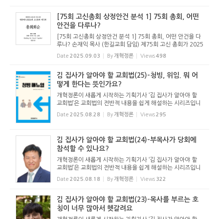
정된 안건 중 주요한 내용을 분석하는 기사를 올립니다. 이 기
사를 통해 총...
[75회 고신총회 상정안건 분석 1] 75회 총회, 어떤
안건을 다루나?
[75회 고신총회 상정안건 분석 1] 75회 총회, 어떤 안건을 다
루나? 손재익 목사 (한길교회 담임) 제75회 고신 총회가 2025
년 9월 23일(화)부터 26일(금)까지 고려신학대학원에서 열린
Date
2025.09.03
By
개혁정론
Views
498
다. 실제 일정보다 하루 일찍 파회한 전례대로라면 25일(목)까
지 3일간으로...
김 집사가 알아야 할 교회법(25)-청빙, 위임. 뭐 어
떻게 한다는 뜻인가요?
개혁정론이 새롭게 시작하는 기획기사 ‘김 집사가 알아야 할
교회법’은 교회법의 전반적 내용을 쉽게 해설하는 시리즈입니
다. 기독교보와 함께 진행하는 시리즈로서 여기에 싣는 것은
Date
2025.08.28
By
개혁정론
Views
295
기독교보의 허락을 받았습니다. 글 내용은 기독교보에 실린
...
김 집사가 알아야 할 교회법(24)-부목사가 당회에
참석할 수 있나요?
개혁정론이 새롭게 시작하는 기획기사 ‘김 집사가 알아야 할
교회법’은 교회법의 전반적 내용을 쉽게 해설하는 시리즈입니
다. 기독교보와 함께 진행하는 시리즈로서 여기에 싣는 것은
Date
2025.08.18
By
개혁정론
Views
322
기독교보의 허락을 받았습니다. 글 내용은 기독교보에 실린
...
김 집사가 알아야 할 교회법(23)-목사를 부르는 호
칭이 너무 많아서 헷갈려요