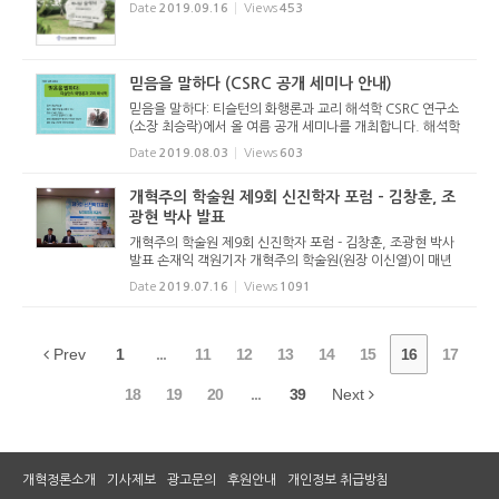
Date
2019.09.16
Views
453
게 전할 예정입니다. 뿐만 아니라 개혁신학의 관점에서 총회의
결의들을 바르...
믿음을 말하다 (CSRC 공개 세미나 안내)
믿음을 말하다: 티슬턴의 화행론과 교리 해석학 CSRC 연구소
(소장 최승락)에서 올 여름 공개 세미나를 개최합니다. 해석학
과 성경해석을 접목시킨 세계적인 거장 앤토니 티슬턴(Antho
Date
2019.08.03
Views
603
ny C. Thieselton)의 주요 저술 [교리 해석학]을 살펴봅니다.
세미나 인도...
개혁주의 학술원 제9회 신진학자 포럼 - 김창훈, 조
광현 박사 발표
개혁주의 학술원 제9회 신진학자 포럼 - 김창훈, 조광현 박사
발표 손재익 객원기자 개혁주의 학술원(원장 이신열)이 매년
두 차례 개최하는 신진학자 포럼이 제9회를 맞아 2019년 7월
Date
2019.07.16
Views
1091
15일(월) 오후 2시 향상교회당(용인시 기흥구, 김석홍 목사 시
무)에서 열...
Prev
1
...
11
12
13
14
15
16
17
18
19
20
...
39
Next
개혁정론소개
기사제보
광고문의
후원안내
개인정보 취급방침