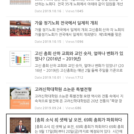
선하는 노회다. 전국 35개 노회에서 아래와 같이 임원을 개선
했다. 충청노회의 경우 충청동부노회와 충청서부노회로 분립
Date
2019.10.16
Views
1045
하여 새롭게 임원을 선출했다. (아래 이미지를 클릭하면 자세
히 볼 수 있다)...
가을 정기노회 전국에서 일제히 개최
가을 정기노회 전국에서 일제히 개최 고신총회 산하 각 노회의
가을정기노회가 전국에서 일제히 개최됐다. 제5회째를 맞은
서울남부노회는 2019년 10월 14일(월) 오후 2시 서울영동교
Date
2019.10.15
Views
1096
회당(정현구 목사 시무)에서 개최했다. 이배영 노회장의 인도
로 장상환 장...
고신 총회 산하 교회와 교인 숫자, 얼마나 변화가 있
었나? (2016년 ~ 2019년)
고신 총회 산하 교회와 교인 숫자, 얼마나 변화가 있었나? (20
16년 ~ 2019년) 고신총회는 매년 2월 둘째 주일을 기준으로
각 노회의 상황을 보고 받는다. 노회가 제출하는 보고서에는
Date
2019.10.01
Views
1712
각종 통계를 보고하게 되어 있다. 각 교회에서 제출한 보고는
노회를 통해...
고려신학대학원 소논문 특별전형
고려신학대학원 소논문 특별전형 오랜 역사와 전통 속에서 지
속적으로 발전해 온 고려신학대학원은 20년 전통의 “목양 장
학회”(이사장 한진환 목사)와 협력하여 한국교회를 이끌고 갈
Date
2019.09.24
Views
686
미래의 목회자를 선발하기 위하여 다음과 같이 소논문 특별
전...
[총회 소식 8] 셋째 날 오전, 69회 총회가 파회하다
[총회 소식 8] 셋째 날 오전, 69회 총회가 파회하다 69회 총회
는 9월 17일(화)부터 20일(금)까지로 예정되어 있다. 시간에