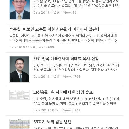
이재술 장로, 11월 29일 별세 복음병원의 태동과 발전에 기여
한 이재술 장로(강남일교회 은퇴)가 11월 29일(금) 오후 12시
경 별세했다. 파라과이 선교사를 지낸 이정건 선교사(KPM 멤
Date
2019.11.29
Views
601
버케어원장)의 부친이다. 고 이재술 장로는 전영창 교장과 함
께 거창고등...
박종칠, 이보민 교수를 위한 사은회가 미국에서 열린다
박종칠, 이보민 교수를 위한 사은회가 미국에서 열린다 재미 고신 총회에 속한
고려신학대학원 동문들이 뜻깊은 자리를 마련한다. 고려신학대학원 교수로 섬
겼던 박종칠 교수(교회사, 구약신학)와 이보민 교수(기독교 윤리학, 기독교 교
Date
2019.11.29
Views
699
의학)를 위한 사은회를...
SFC 전국 대표간사에 허태영 목사 선임
SFC 전국 대표간사에 허태영 목사 선임 SFC 전국 대표간사에
허태영 목사(SFC 훈련원장)가 선임됐다. 김동춘 대표간사가
서울제일교회(서울남부노회) 위임목사로 청빙받음에 따라 SF
Date
2019.11.28
Views
1706
C는 11월 22일(금) 회의를 열고 3배수 후보를 선출했으며, 총
회 지도위원회...
고신총회, 현 시국에 대한 성명 발표
고신총회, 현 시국에 대한 성명 발표 2019년 9월 18일(수) 제
69회 총회 둘째 날 저녁, 총회 임원회가 긴급 안건을 상정했
다. 현 시국에 대한 선언문을 발표하게 해 달라는 안건이다. 이
Date
2019.10.24
Views
1303
에 대해 갑론을박 끝에 '시국선언문'이라는 표현은 사용하지
않...
69회기 노회 임원 명단
69회기 노회 임원 명단 가을노회는 69회기를 섬길 임원을 개