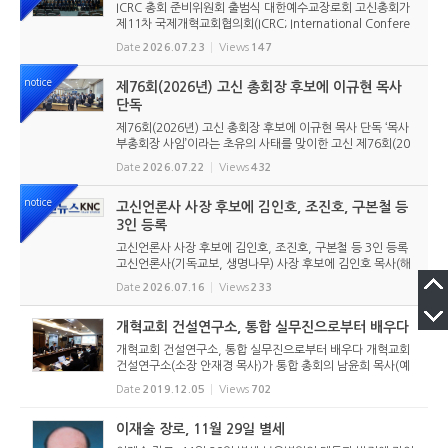
ICRC 총회 준비위원회 출범식 대한예수교장로회 고신총회가
제11차 국제개혁교회협의회(ICRC; International Confere
nce of Reformed Churches) 총회를 앞두고 본격적인 준비
Date
2026.07.23
Views
147
에 들어갔다. 2026년 7월 20일 서울 남서울교회에서 ‘ICRC
총회 준비위원회 ...
notice
제76회(2026년) 고신 총회장 후보에 이규현 목사
단독
제76회(2026년) 고신 총회장 후보에 이규현 목사 단독 ‘목사
부총회장 사임’이라는 초유의 사태를 맞이한 고신 제76회(20
26년) 총회장 후보에 이규현 목사(인천노회) 단독으로 입후보
Date
2026.07.22
Views
432
했다. 6월 9일 경남마산노회의 추천을 받아 입후보했던 강영
구...
notice
고신언론사 사장 후보에 김인호, 조진호, 구본철 등
3인 등록
고신언론사 사장 후보에 김인호, 조진호, 구본철 등 3인 등록
고신언론사(기독교보, 생명나무) 사장 후보에 김인호 목사(해
오름교회), 조진호 장로(소망교회), 구본철 장로(남서울교회)
Date
2026.07.16
Views
233
가 등록했다. 당초 김희종 목사(유호교회)도 거론되었으나 최
종적으로 등...
개혁교회 건설연구소, 통합 실무진으로부터 배우다
개혁교회 건설연구소, 통합 실무진으로부터 배우다 개혁교회
건설연구소(소장 안재경 목사)가 통합 총회의 남윤희 목사(예
장 통합 국내선교부 총무)를 초청해 통합측 총회 개척훈련, 제
Date
2019.12.05
Views
702
직훈련, 목회자계속훈련에 대해 듣고 배우는 시간을 가졌다.
개혁교회 건...
이재술 장로, 11월 29일 별세