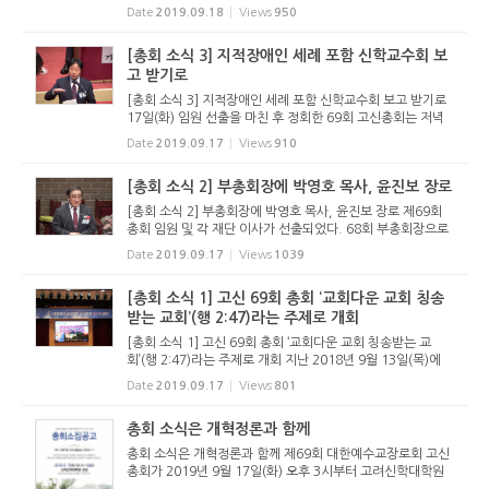
회 임원회가 발의한 ‘순장 총회와의 교류추진위원회’를 ‘순장
Date
2019.09.18
Views
950
총회와의 통합준비위원회’로 명칭 변경 청원 ...
[총회 소식 3] 지적장애인 세례 포함 신학교수회 보
고 받기로
[총회 소식 3] 지적장애인 세례 포함 신학교수회 보고 받기로
17일(화) 임원 선출을 마친 후 정회한 69회 고신총회는 저녁
7시에 속회하여 유안건을 다뤘다. 유안건은 68회 총회가 상비
Date
2019.09.17
Views
910
부 및 고려신학대학원 교수회에 맡긴 안건들이다. 미래정책연
구위원회가 ...
[총회 소식 2] 부총회장에 박영호 목사, 윤진보 장로
[총회 소식 2] 부총회장에 박영호 목사, 윤진보 장로 제69회
총회 임원 및 각 재단 이사가 선출되었다. 68회 부총회장으로
섬긴 신수인 목사가 69회 총회장에 선출되었으며, 임원 선거
Date
2019.09.17
Views
1039
의 경우 장로부총회장을 제외한 나머지 임원은 단독입후보로
인해 무투표 ...
[총회 소식 1] 고신 69회 총회 ‘교회다운 교회 칭송
받는 교회’(행 2:47)라는 주제로 개회
[총회 소식 1] 고신 69회 총회 ‘교회다운 교회 칭송받는 교
회’(행 2:47)라는 주제로 개회 지난 2018년 9월 13일(목)에
파회(罷會)했던, 대한예수교장로회 고신 총회가 2019년 9월
Date
2019.09.17
Views
801
17일(화) 오후 3시 고려신학대학원(충남 천안시 삼룡동 소재)
강...
총회 소식은 개혁정론과 함께
총회 소식은 개혁정론과 함께 제69회 대한예수교장로회 고신
총회가 2019년 9월 17일(화) 오후 3시부터 고려신학대학원
대강당에서 열립니다. 올해도 개혁정론은 총회 소식을 발빠르