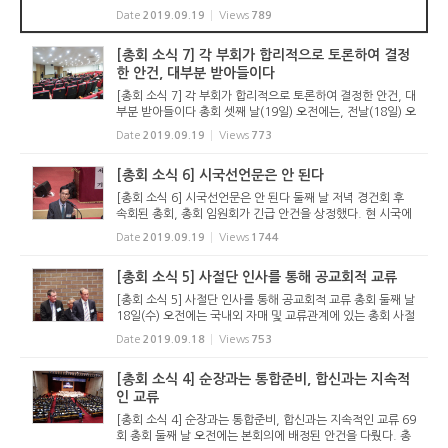
딱 맞게 진행되기 어려운 점, 혹시 모를 사안을 대비하여 넉넉
Date
2019.09.19
Views
789
잡아 넷째 날 오전까지로 계획되어 있다. 대부분은 넷째 날까
지 진행하...
[총회 소식 7] 각 부회가 합리적으로 토론하여 결정
한 안건, 대부분 받아들이다
[총회 소식 7] 각 부회가 합리적으로 토론하여 결정한 안건, 대
부분 받아들이다 총회 셋째 날(19일) 오전에는, 전날(18일) 오
후 각 부회에서 심의한 안건들에 대한 보고가 이어졌다. 각 부
Date
2019.09.19
Views
773
회에서 충분한 토론이 있었던 안건들의 경우 별다른 이의 없이
대부분...
[총회 소식 6] 시국선언문은 안 된다
[총회 소식 6] 시국선언문은 안 된다 둘째 날 저녁 경건회 후
속회된 총회, 총회 임원회가 긴급 안건을 상정했다. 현 시국에
대한 선언문을 발표하게 해 달라는 안건이다. 정은석 서기는
Date
2019.09.19
Views
1744
제안설명에서 “지금 현재 국가와 사회의 많은 부분이 비성경적
인...
[총회 소식 5] 사절단 인사를 통해 공교회적 교류
[총회 소식 5] 사절단 인사를 통해 공교회적 교류 총회 둘째 날
18일(수) 오전에는 국내외 자매 및 교류관계에 있는 총회 사절
단과 국내 교계 연합기관과 기관장 인사 시간이 있었다. 이를
Date
2019.09.18
Views
753
통해 고신총회가 개 교단의 총회가 아니라 공교회적 회의임을
경험하...
[총회 소식 4] 순장과는 통합준비, 합신과는 지속적
인 교류
[총회 소식 4] 순장과는 통합준비, 합신과는 지속적인 교류 69
회 총회 둘째 날 오전에는 본회의에 배정된 안건을 다뤘다. 총