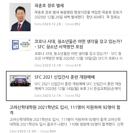
종적으로 등...
곽춘호 장로 별세
곽춘호 장로 별세 복음병원 행정처장을 역임한 곽춘호 장로가
2020년 12월 26일 새벽 별세했다. 향년 60세다. 곽 장로는
장기려기념사업회 사무국장을 역임했다. 또한 총회장을 역임
Date
2020.12.28
Views
852
한 고(故) 곽삼찬 목사의 장남이기도 하다. 손재익 객원기자 (r
eformedjr@na...
코로나 시대, 청소년들은 어떤 생각을 갖고 있는가?
- SFC 청소년 사역방안 포럼
코로나 시대, 청소년들은 어떤 생각을 갖고 있는가? - SFC 청
소년 사역방안 포럼 2020년 12월 18일(금) SFC가 코로나 시
대에 청소년들이 어떤 생각을 갖고 있는지를 조사한 결과를 발
Date
2020.12.18
Views
618
표했다. SFC는 2020년 10월 25일부터 11월 8일까지 3주간,
전국 16개 시도(...
SFC 2021 신입간사 훈련 개원예배
SFC 2021 신입간사 훈련 개원예배 SFC 신입간사 훈련 개원
예배가 2020년 12월 14일(월) 오후 2시 한길교회당(손재익
목사 시무)에서 있었다. 코로나 19 및 거리두기 2.5단계 등으
Date
2020.12.14
Views
752
로 인해 순서진행자와 훈련대상자만이 참여한 가운데 조촐하
게 진행되었다. 훈...
고려신학대학원 2021학년도 입시, 111명이 지원하여 92명이 합
격
고려신학대학원 2021학년도 입시, 111명이 지원하여 92명이 합격 고려신학
대학원 2021학년도 입시 결과가 나왔다. 110명 정원에 92명이 합격했다. 신학
대학원은 총회의 결의에 따라 지난 해부터 4년간 매해 입학정원을 5명씩 줄이
Date
2020.12.04
Views
804