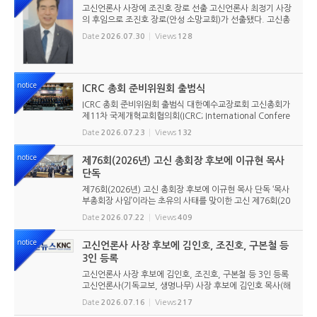
고신언론사 사장에 조진호 장로 선출 고신언론사 최정기 사장
의 후임으로 조진호 장로(안성 소망교회)가 선출됐다. 고신총
회 유지재단 이사회는 2026년 7월 30일(목) 오전 11시 고신
Date
2026.07.30
Views
128
총회회관 3층에서 임시이사회를 열고, 조진호 장로를 차기 사
장으로 선임했...
notice
ICRC 총회 준비위원회 출범식
ICRC 총회 준비위원회 출범식 대한예수교장로회 고신총회가
제11차 국제개혁교회협의회(ICRC; International Confere
nce of Reformed Churches) 총회를 앞두고 본격적인 준비
Date
2026.07.23
Views
132
에 들어갔다. 2026년 7월 20일 서울 남서울교회에서 ‘ICRC
총회 준비위원회 ...
notice
제76회(2026년) 고신 총회장 후보에 이규현 목사
단독
제76회(2026년) 고신 총회장 후보에 이규현 목사 단독 ‘목사
부총회장 사임’이라는 초유의 사태를 맞이한 고신 제76회(20
26년) 총회장 후보에 이규현 목사(인천노회) 단독으로 입후보
Date
2026.07.22
Views
409
했다. 6월 9일 경남마산노회의 추천을 받아 입후보했던 강영
구...
notice
고신언론사 사장 후보에 김인호, 조진호, 구본철 등
3인 등록
고신언론사 사장 후보에 김인호, 조진호, 구본철 등 3인 등록
고신언론사(기독교보, 생명나무) 사장 후보에 김인호 목사(해
오름교회), 조진호 장로(소망교회), 구본철 장로(남서울교회)
Date
2026.07.16
Views
217
가 등록했다. 당초 김희종 목사(유호교회)도 거론되었으나 최