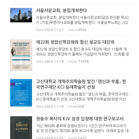
고 있다. 이에 따라 올해는 1...
서울서문교회, 분립개척한다
서울서문교회, 분립개척한다 서울서문교회(담임 한진환 목사)
가 (가칭)푸른미사교회를 분립개척한다. 서울남부노회는 202
0년 11월 26일(목) 오후 2시 서울서문교회당에서 임시노회를
Date
2020.11.27
Views
4954
열고 서울서문교회의 분립개척 청원을 허락했다. 서울서문교
회 당회는 분립...
제32회 정암신학강좌와 합신 청교도 대강좌
제32회 정암신학강좌 & 합신 청교도 대강좌 매년 11월에 개
최되는 정암신학강좌가 올해도 어김없이 개최됐다. 32회를 맞
은 정암신학강좌는 합동신학대학원대학교의 초대 원장인 정
Date
2020.11.18
Views
73058
암 박윤선을 기억하는 신학강좌다. 2018년 11월 13일 청교
도연구센터를 세...
고신대학교 개혁주의학술원 발간 「갱신과 부흥」 한
국연구재단 KCI 등재학술지 선정
고신대학교 개혁주의학술원 발간 「갱신과 부흥」 한국연구재단
KCI 등재학술지 선정 고신대학교 개혁주의학술원(원장 이신
열)이 연 2회 발간하는 학술지 「갱신과 부흥」이 한국연구재단
Date
2020.11.18
Views
508
한국학술지인용색인(KCI) 등재학술지로 선정되었다. 「갱신과
부흥」...
정동수 목사의 KJV 성경 입장에 대한 연구보고서
지난 제69회 총회에 상정되었으나 1년간 연구하여 보고하기
로 한 안건들이 제70회 총회 보고서에 실렸다. 아래와 같은 내
용이다. 본보는 보고서 전문을 순차적으로 싣는다. 1. 은퇴목
Date
2020.11.02
Views
2475