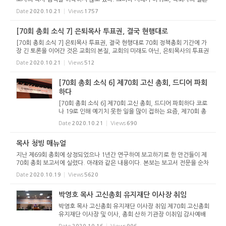
이 쉽지 않은 때이기에 미혼 강도사의 목사 임직을 허락해 달라는 요청이 적지
Date
2020.10.21
Views
1757
않다. 그렇기에 이 ...
[70회 총회 소식 7] 은퇴목사 투표권, 결국 현행대로
[70회 총회 소식 7] 은퇴목사 투표권, 결국 현행대로 70회 정책총회 기간에 가
장 긴 토론을 이어간 것은 교회의 본질, 교회의 미래도 아닌, 은퇴목사의 투표권
문제였다. 제69회 총회는 경기중부노회장 신동섭 목사가 발의한 “은퇴목사 투
Date
2020.10.21
Views
512
표권 삭제 청...
[70회 총회 소식 6] 제70회 고신 총회, 드디어 파회
하다
[70회 총회 소식 6] 제70회 고신 총회, 드디어 파회하다 코로
나 19로 인해 예기치 못한 일을 많이 접하는 요즘, 제70회 총
회도 3일을 각각 나누어 개최하는 초유의 일이 있었다. 조직총
Date
2020.10.21
Views
690
회, 정책총회라는 신조어도 나왔다. 그리하여 9월 15일(화)에
개회한 총...
목사 청빙 매뉴얼
지난 제69회 총회에 상정되었으나 1년간 연구하여 보고하기로 한 안건들이 제
70회 총회 보고서에 실렸다. 아래와 같은 내용이다. 본보는 보고서 전문을 순차
적으로 싣는다. 1. 은퇴목사 투표권 삭제 청원에 대한 법제위원회 보고 2. SFC
Date
2020.10.19
Views
5620
문제에 대한 학생신앙...
박영호 목사 고신총회 유지재단 이사장 취임
박영호 목사 고신총회 유지재단 이사장 취임 제70회 고신총회
유지재단 이사장 및 이사, 총회 산하 기관장 이취임 감사예배
가 2020년 10월 16일(금) 오전 11시 고신총회회관 대강당에