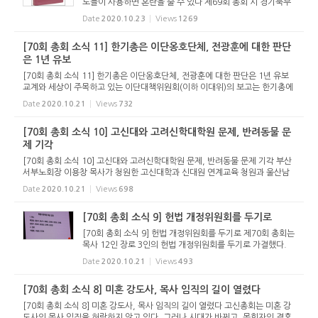
도들이 사용하면 혼란을 줄 수 있다 제69회 총회 시 경기북부
노회장 최식 목사는 교회에서 쉬운 성경을 사용할 수 있게 허
Date
2020.10.23
Views
1269
락해 달라고 청원했다. 이에 1년간 고려신학대학원 교수회에
맡겨 연구토...
[70회 총회 소식 11] 한기총은 이단옹호단체, 전광훈에 대한 판단
은 1년 유보
[70회 총회 소식 11] 한기총은 이단옹호단체, 전광훈에 대한 판단은 1년 유보
교계와 세상이 주목하고 있는 이단대책위원회(이하 이대위)의 보고는 한기총에
대해서는 이단옹호단체 라는 보고서의 내용을 그대로 받고, 전광훈 목사에 대한
Date
2020.10.21
Views
732
부분은 이대위의 보...
[70회 총회 소식 10] 고신대와 고려신학대학원 문제, 반려동물 문
제 기각
[70회 총회 소식 10] 고신대와 고려신학대학원 문제, 반려동물 문제 기각 부산
서부노회장 이용창 목사가 청원한 고신대학과 신대원 연계교육 청원과 울산남
부노회장 서성영 목사가 청원한 고려신학대학원 부산이전 청원, 미래정책연구
Date
2020.10.21
Views
698
위원장 한영만 목사가 청...
[70회 총회 소식 9] 헌법 개정위원회를 두기로
[70회 총회 소식 9] 헌법 개정위원회를 두기로 제70회 총회는
목사 12인 장로 3인의 헌법 개정위원회를 두기로 가결했다.
부산노회장 신인범 목사가 청원한 헌법 개정(헌법개정 위원회
Date
2020.10.21
Views
493
설치) 청원건에 따른 것인데, 상정 안건의 제안설명에 따르면,
2012년에 ...
[70회 총회 소식 8] 미혼 강도사, 목사 임직의 길이 열렸다
[70회 총회 소식 8] 미혼 강도사, 목사 임직의 길이 열렸다 고신총회는 미혼 강
도사의 목사 임직을 허락하지 않고 있다. 그러나 시대가 바뀌고, 목회자의 결혼