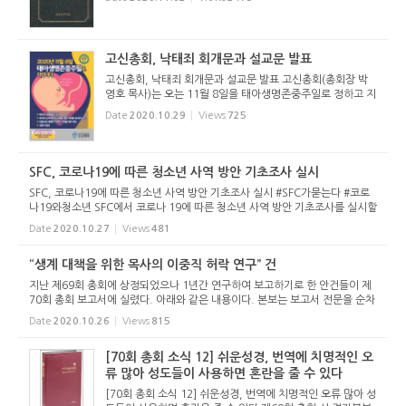
사 투표권 삭제 청원에 대한 법제위원회 보고 2. SFC문제에
대한 학생신앙...
고신총회, 낙태죄 회개문과 설교문 발표
고신총회, 낙태죄 회개문과 설교문 발표 고신총회(총회장 박
영호 목사)는 오는 11월 8일을 태아생명존중주일로 정하고 지
난 10월 20일 성명서를 발표한 데 이어 이번에 '회개와 용서의
Date
2020.10.29
Views
725
선포문'도 발표했다. 제70회 총회장 박영호 목사외 총대 일동
이...
SFC, 코로나19에 따른 청소년 사역 방안 기초조사 실시
SFC, 코로나19에 따른 청소년 사역 방안 기초조사 실시 #SFC가묻는다 #코로
나19와청소년 SFC에서 코로나 19에 따른 청소년 사역 방안 기초조사를 실시할
예정이다. 날짜는 10월 25일(주일)~11월 8일(주일)까지 3주에 걸쳐 진행되며,
Date
2020.10.27
Views
481
네이버 폼을 이용한 설문...
“생계 대책을 위한 목사의 이중직 허락 연구” 건
지난 제69회 총회에 상정되었으나 1년간 연구하여 보고하기로 한 안건들이 제
70회 총회 보고서에 실렸다. 아래와 같은 내용이다. 본보는 보고서 전문을 순차
적으로 싣는다. 1. 은퇴목사 투표권 삭제 청원에 대한 법제위원회 보고 2. SFC
Date
2020.10.26
Views
815
문제에 대한 학생신앙...
[70회 총회 소식 12] 쉬운성경, 번역에 치명적인 오
류 많아 성도들이 사용하면 혼란을 줄 수 있다
[70회 총회 소식 12] 쉬운성경, 번역에 치명적인 오류 많아 성