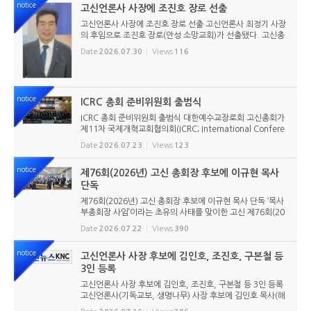
notice
고신언론사 사장에 조진호 장로 선출
고신언론사 사장에 조진호 장로 선출 고신언론사 최정기 사장
의 후임으로 조진호 장로(안성 소망교회)가 선출됐다. 고신총
회 유지재단 이사회는 2026년 7월 30일(목) 오전 11시 고신
Date
2026.07.30
Views
116
총회회관 3층에서 임시이사회를 열고, 조진호 장로를 차기 사
장으로 선임했...
notice
ICRC 총회 준비위원회 출범식
ICRC 총회 준비위원회 출범식 대한예수교장로회 고신총회가
제11차 국제개혁교회협의회(ICRC; International Confere
nce of Reformed Churches) 총회를 앞두고 본격적인 준비
Date
2026.07.23
Views
123
에 들어갔다. 2026년 7월 20일 서울 남서울교회에서 ‘ICRC
총회 준비위원회 ...
notice
제76회(2026년) 고신 총회장 후보에 이규현 목사
단독
제76회(2026년) 고신 총회장 후보에 이규현 목사 단독 ‘목사
부총회장 사임’이라는 초유의 사태를 맞이한 고신 제76회(20
26년) 총회장 후보에 이규현 목사(인천노회) 단독으로 입후보
Date
2026.07.22
Views
390
했다. 6월 9일 경남마산노회의 추천을 받아 입후보했던 강영
구...
notice
고신언론사 사장 후보에 김인호, 조진호, 구본철 등
3인 등록
고신언론사 사장 후보에 김인호, 조진호, 구본철 등 3인 등록
고신언론사(기독교보, 생명나무) 사장 후보에 김인호 목사(해
오름교회), 조진호 장로(소망교회), 구본철 장로(남서울교회)