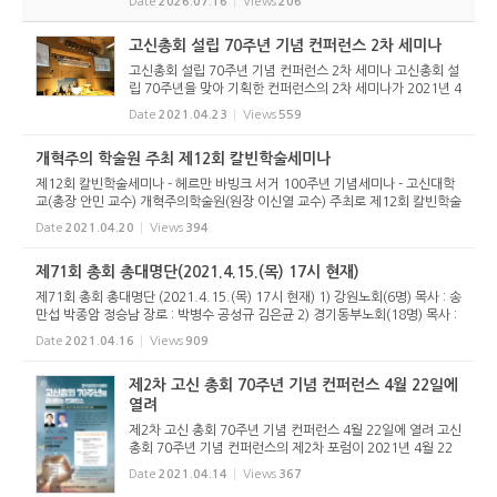
Date
2026.07.16
Views
206
가 등록했다. 당초 김희종 목사(유호교회)도 거론되었으나 최
종적으로 등...
고신총회 설립 70주년 기념 컨퍼런스 2차 세미나
고신총회 설립 70주년 기념 컨퍼런스 2차 세미나 고신총회 설
립 70주년을 맞아 기획한 컨퍼런스의 2차 세미나가 2021년 4
월 22일(목) 오후 2시, 남서울교회당에서 열렸다. 2차 세미나
Date
2021.04.23
Views
559
의 주제는 “포스트 코로나와 인간에 대한 이해”다. 인공지능
...
개혁주의 학술원 주최 제12회 칼빈학술세미나
제12회 칼빈학술세미나 - 헤르만 바빙크 서거 100주년 기념세미나 - 고신대학
교(총장 안민 교수) 개혁주의학술원(원장 이신열 교수) 주최로 제12회 칼빈학술
세미나가 2021년 5월 4일 화요일 오후1시 개혁주의학술원 유튜브 채널로 실시
Date
2021.04.20
Views
394
간 으로 개최된다. 이번...
제71회 총회 총대명단(2021.4.15.(목) 17시 현재)
제71회 총회 총대명단 (2021.4.15.(목) 17시 현재) 1) 강원노회(6명) 목사 : 송
만섭 박종암 정승남 장로 : 박병수 공성규 김은균 2) 경기동부노회(18명) 목사 :
문찬경 채경락 배상식 유승주 문용만 최병철 문천회 안병만 서동혁 장로 : 전우
Date
2021.04.16
Views
909
수 조진호 정재섭...
제2차 고신 총회 70주년 기념 컨퍼런스 4월 22일에
열려
제2차 고신 총회 70주년 기념 컨퍼런스 4월 22일에 열려 고신
총회 70주년 기념 컨퍼런스의 제2차 포럼이 2021년 4월 22
일(목) 오후 2시 남서울교회당(최성은 목사 시무)에서 열린다.
Date
2021.04.14
Views
367
지난 2월 25일(목)의 제1차 포럼에 이어 두번째로 열리는 이