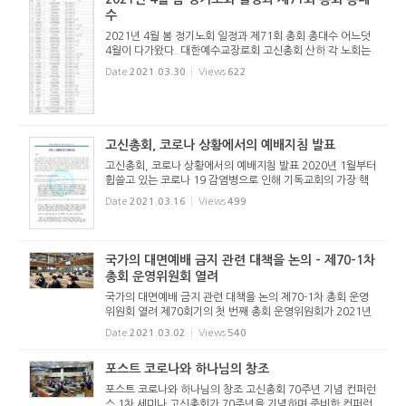
수
2021년 4월 봄 정기노회 일정과 제71회 총회 총대수 어느덧
4월이 다가왔다. 대한예수교장로회 고신총회 산하 각 노회는
4월 둘째주에 정기노회를 개최한다. 아래는 각 노회별 일정이
Date
2021.03.30
Views
622
다. 이번 노회는 총회에 파송할 총대를 선출한다. 지난 해보다
4명이 늘어...
고신총회, 코로나 상황에서의 예배지침 발표
고신총회, 코로나 상황에서의 예배지침 발표 2020년 1월부터
휩쓸고 있는 코로나 19 감염병으로 인해 기독교회의 가장 핵
심인 공예배가 위협받고 있다. 한 두 달 정도로 끝날 줄 알았던
Date
2021.03.16
Views
499
감염병이 팬데믹 상황으로 바뀌었고, 어느 덧 1년을 훌쩍 넘기
고 있다. ...
국가의 대면예배 금지 관련 대책을 논의 - 제70-1차
총회 운영위원회 열려
국가의 대면예배 금지 관련 대책을 논의 제70-1차 총회 운영
위원회 열려 제70회기의 첫 번째 총회 운영위원회가 2021년
3월 2일(화) 오후 2시 대구동일교회당(신천동 소재)에서 열렸
Date
2021.03.02
Views
540
다. 참석 대상자 116명 중 101명이 참석한 가운데, 먼저, 강
학근 목사의 인...
포스트 코로나와 하나님의 창조
포스트 코로나와 하나님의 창조 고신총회 70주년 기념 컨퍼런
스 1차 세미나 고신총회가 70주년을 기념하며 준비한 컨퍼런