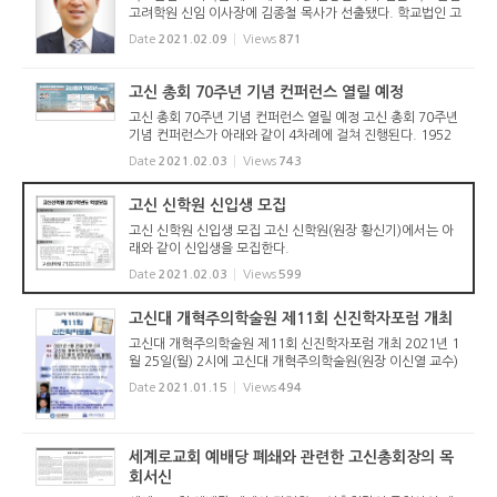
고려학원 신임 이사장에 김종철 목사가 선출됐다. 학교법인 고
려학원 이사회(이사장 옥수석 목사)는 2021년 2월 9일 학교
Date
2021.02.09
Views
871
법인 회의실에서 제70회-2회 정기이사회를 열고, 제29대 이
사장에 김종철 ...
고신 총회 70주년 기념 컨퍼런스 열릴 예정
고신 총회 70주년 기념 컨퍼런스 열릴 예정 고신 총회 70주년
기념 컨퍼런스가 아래와 같이 4차례에 걸쳐 진행된다. 1952
년 독노회로 시작된 고신총회는 2022년이면 70주년이 된다.
Date
2021.02.03
Views
743
이에 고신총회 70주년 컨퍼런스 위원회(위원장 강학근 목사)
는 고신언론사(...
고신 신학원 신입생 모집
고신 신학원 신입생 모집 고신 신학원(원장 황신기)에서는 아
래와 같이 신입생을 모집한다.
Date
2021.02.03
Views
599
고신대 개혁주의학술원 제11회 신진학자포럼 개최
고신대 개혁주의학술원 제11회 신진학자포럼 개최 2021년 1
월 25일(월) 2시에 고신대 개혁주의학술원(원장 이신열 교수)
주최로 제11회 신진학자포럼이 실시간 원격 온라인(Zoom 활
Date
2021.01.15
Views
494
용)으로 개최된다. 아이디 비번 링크는 개최일 오전부터 개혁
주의학술원 홈페...
세계로교회 예배당 폐쇄와 관련한 고신총회장의 목
회서신