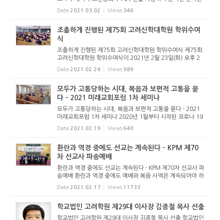
스의 제1차 행사가 2021년 2월 25일(목) 오후 6시 안양일심
Date
2021.03.02
Views
346
교회당(안양시 갈산동 소재, 김홍석 목사 시무)에서 열렸다.
“포스트 ...
조촐하게 진행된 제75회 고려신학대학원 학위수여
식
조촐하게 진행된 제75회 고려신학대학원 학위수여식 제75회
고려신학대학원 학위수여식이 2021년 2월 23일(화) 오후 2
시 고려신학대학원 강당에서 열렸다. 지난 해에 이어 올해도
Date
2021.02.24
Views
989
코로나 19로 인해 졸업생과 일부 내빈만이 참석한 채 조촐하
게 진행되었다. 대...
모두가 고통당하는 시대, 복음과 보편적 고통을 묻
다 - 2021 미래교회포럼 1차 세미나
모두가 고통당하는 시대, 복음과 보편적 고통을 묻다 - 2021
미래교회포럼 1차 세미나 2020년 1월부터 시작된 코로나 19
가 우리 모두를 고통 가운데 몰아넣었다. 고통이란 개별적인
Date
2021.02.19
Views
640
고통이 있고 보편적인 고통이 있는데, 코로나 19는 모든 사람
에게 고통의 기...
환란과 역경 중에도 선교는 계속된다 - KPM 제70
차 선교사 파송예배
환란과 역경 중에도 선교는 계속된다 - KPM 제70차 선교사 파
송예배 환란과 역경 중에도 예배와 복음 사역은 계속되어야 하
고 계속된다. 선교 역시 마찬가지다. 온 세계가 바이러스로 인
Date
2021.02.17
Views
11733
해 팬데믹을 경험하고 있지만, 선교지는 복음을 필요로 하고,
선교사를 ...
학교법인 고려학원 제29대 이사장 김종철 목사 선출
학교법인 고려학원 제29대 이사장 김종철 목사 선출 학교법인