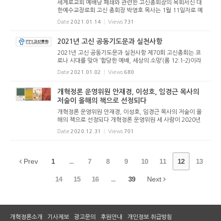
세계로교회 예배당 폐쇄와 관련한 고신총회장의 목회서신 대
한예수교장로회 고신 총회장 박영호 목사는 1월 11일자로 예
배당이 폐쇄된 세계로교회와 관련하여 전국교회와 성도들에
Date
2021.01.14
Views
731
게 목회서신을 발표하고 ‘함께 기도해 달라’고 호소했다. 박영
호 ...
2021년 고신 공동기도문과 실천사항
2021년 고신 공동기도문과 실천사항 제70회 고신총회는 코
로나 시대를 맞아 ‘합당한 예배, 세상의 소망’(롬 12:1-2)이라
는 주제를 제시하면서 시작했다. 2021년에도 코로나는 계속
Date
2021.01.02
Views
680
될 것 같고, 고신에 속한 개교회는 총회의 주제를 그대로 받아
함...
개혁정론 운영위원 안재경, 이성호, 임경근 목사의
저술이 올해의 책으로 선정되다
개혁정론 운영위원 안재경, 이성호, 임경근 목사의 저술이 올
해의 책으로 선정되다 개혁정론 운영위원 세 사람이 2020년
한해 동안 발행한 책들이 올해의 책으로 각각 선정되었다. 임
Date
2020.12.31
Views
701
경근 목사의 저술 “109편의 스토리를 따라 세계교회사 걷
기”(...
Prev
1
...
7
8
9
10
11
12
13
14
15
16
...
39
Next
개혁정론소개
기사제보
광고문의
후원안내
개인정보 취급방침