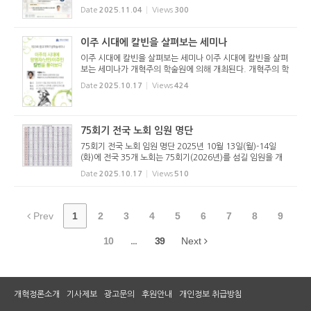
시 20분 고려신학대학원에서 열린다. 325년 아리우스파 이단
Date
2025.11.04
Views
300
에 대해 논박하기 위하여 모인 니케아공의회가 채택한 니케아
신경은 사도신경, 아...
이주 시대에 칼빈을 살펴보는 세미나
이주 시대에 칼빈을 살펴보는 세미나 이주 시대에 칼빈을 살펴
보는 세미나가 개혁주의 학술원에 의해 개최된다. 개혁주의 학
술원(원장 황대우 교수)은 제20회 종교개혁기념학술세미나를
Date
2025.10.17
Views
424
아래와 같이 개최한다.
75회기 전국 노회 임원 명단
75회기 전국 노회 임원 명단 2025년 10월 13일(월)-14일
(화)에 전국 35개 노회는 75회기(2026년)를 섬길 임원을 개
선했다. 지금까지 집계된 임원 명단은 아래와 같다. (클릭하면
Date
2025.10.17
Views
510
크게 보실 수 있습니다.)
Prev
1
2
3
4
5
6
7
8
9
10
...
39
Next
개혁정론소개
기사제보
광고문의
후원안내
개인정보 취급방침