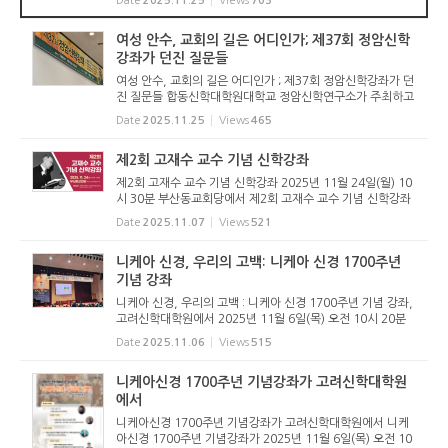
Date
2025.11.25
Views
703
위원회에서 주관하고, 고신언론사, 개혁정론, 개혁주의 목회
자 ...
여성 안수, 교회의 길은 어디인가; 제37회 정암신학
강좌가 던진 질문들
여성 안수, 교회의 길은 어디인가 ; 제37회 정암신학강좌가 던
진 질문들 합동신학대학원대학교 정암신학연구소가 주최하고
합신 총동문회가 주관한 제37회 정암신학강좌가 2025년 11
Date
2025.11.25
Views
465
월 11일(화) 오후 1시 30분 예수비전교회당(도지원 목사 시
무)교회에서 열렸...
제2회 고재수 교수 기념 신학강좌
제2회 고재수 교수 기념 신학강좌 2025년 11월 24일(월) 10
시 30분 부산동교회당에서 제2회 고재수 교수 기념 신학강좌
가 아래와 같이 개최된다. 누구든지 참석할 수 있으며, 참가비
Date
2025.11.07
Views
521
는 없다. 참석자 전원에게 강의안과 점심식사가 제공된다.
니케아 신경, 우리의 고백: 니케아 신경 1700주년
기념 강좌
니케아 신경, 우리의 고백 : 니케아 신경 1700주년 기념 강좌,
고려신학대학원에서 2025년 11월 6일(목) 오전 10시 20분
고려신학대학원 강당에서는 “니케아 신경, 우리의 고백”이라
Date
2025.11.06
Views
515
는 주제로 니케아 신경 1700주년 기념강좌가 열렸다. 이번 행
사...
니케아신경 1700주년 기념강좌가 고려신학대학원
에서
니케아신경 1700주년 기념강좌가 고려신학대학원에서 니케
아신경 1700주년 기념강좌가 2025년 11월 6일(목) 오전 10