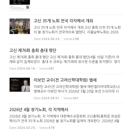
고신 35개 노회 전국 각지에서 개최
고신 35개 노회 전국 각지에서 개최 고신 총회 산하 35개 노회
의 봄 정기노회가 전국적으로 열렸다. 서울남부노회는 2026
년 4월 13일(월) 제18회 정기노회를 서울서문교회당(배준완
Date
2026.04.20
Views
298
목사 시무)에서 개최했다. 오후 2시에 시작된 개회 예배에서
부노회장 정남...
고신 제76회 총회 총대 명단
고신 제76회 총회 총대 명단 고신 제76회 총회 총대 명단(4월 16일 기준)이 아
래와 같이 집계되었다. 총대 수 규모는 제75회와 유사한 수준을 유지했다. 경기
서부노회는 10명에서 12명으로 증가했고, 부산중부노회는 24명에서 22명으
Date
2026.04.16
Views
681
로 감소했다. 제76회 총대...
이보민 교수(전 고려신학대학원) 별세
이보민 교수(전 고려신학대학원) 별세 에반겔리아대학교(EU)
명예교수 이보민 박사가 2026년 3월 28일 오전 3시(미국 시
각) 향년 82세로 별세했다. 이보민 교수는 고려신학대학원과
Date
2026.04.01
Views
461
미국 에반겔리아대학교 등에서 후학 양성에 헌신하며 한국교
회의 신학 형성...
2026년 4월 정기노회, 각 지역에서
2026년 4월 정기노회, 각 지역에서 대한예수교장로회 고신총회(총회장 최성은
목사)가 전국 35개 노회 2026년 봄 정기노회를 일제히 개최한다. 2026년 4월
13일(월)부터 14일(화)까지 전국 35개 노회가 각 지역에서 정기노회를 열고,
Date
2026.03.26
Views
478