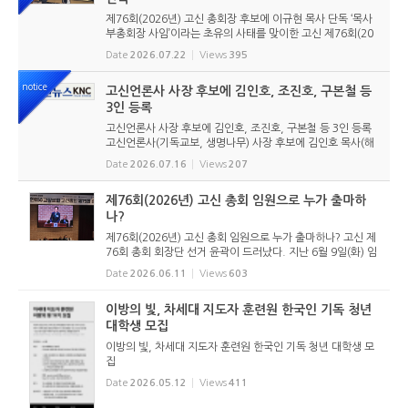
제76회(2026년) 고신 총회장 후보에 이규현 목사 단독 ‘목사
부총회장 사임’이라는 초유의 사태를 맞이한 고신 제76회(20
26년) 총회장 후보에 이규현 목사(인천노회) 단독으로 입후보
Date
2026.07.22
Views
395
했다. 6월 9일 경남마산노회의 추천을 받아 입후보했던 강영
구...
notice
고신언론사 사장 후보에 김인호, 조진호, 구본철 등
3인 등록
고신언론사 사장 후보에 김인호, 조진호, 구본철 등 3인 등록
고신언론사(기독교보, 생명나무) 사장 후보에 김인호 목사(해
오름교회), 조진호 장로(소망교회), 구본철 장로(남서울교회)
Date
2026.07.16
Views
207
가 등록했다. 당초 김희종 목사(유호교회)도 거론되었으나 최
종적으로 등...
제76회(2026년) 고신 총회 임원으로 누가 출마하
나?
제76회(2026년) 고신 총회 임원으로 누가 출마하나? 고신 제
76회 총회 회장단 선거 윤곽이 드러났다. 지난 6월 9일(화) 임
시노회를 통해 총회장 후보 2명, 목사부총회장 후보 1명, 장로
Date
2026.06.11
Views
603
부총회장 후보 2명이 각각 해당노회의 추천을 받았다. 임시노
회를 통해 ...
이방의 빛, 차세대 지도자 훈련원 한국인 기독 청년
대학생 모집
이방의 빛, 차세대 지도자 훈련원 한국인 기독 청년 대학생 모
집
Date
2026.05.12
Views
411