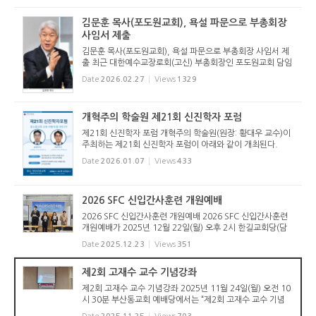
주요 회무를 처리할 예정...
김문훈 목사(포도원교회), 욕설 파문으로 부총회장
사임서 제출
김문훈 목사(포도원교회), 욕설 파문으로 부총회장 사임서 제
출 최근 대한예수교장로회(고신) 부총회장인 포도원교회 담임
김문훈 목사의 부교역자들을 향한 상습 폭언 및 욕설이 공개되
Date
2026.02.27
Views
1329
며 교단 안팎에 큰 파장이 일고 있다. 공개된 녹취 속 언어들은
목회자...
개혁주의 학술원 제21회 신진학자 포럼
제21회 신진학자 포럼 개혁주의 학술원(원장: 황대우 교수)이
주최하는 제21회 신진학자 포럼이 아래와 같이 개최된다.
Date
2026.01.07
Views
433
2026 SFC 신입간사훈련 개원예배
2026 SFC 신입간사훈련 개원예배 2026 SFC 신입간사훈련
개원예배가 2025년 12월 22일(월) 오후 2시 한길교회당(담
임 손재익 목사)에서 있었다. 김종용 총무간사의 사회로 진행
Date
2025.12.23
Views
351
된 예배는 참석자 전체가 학신가 제창과 강령 제창을 함으로
시작했다. 이어 오동...
제2회 고재수 교수 기념강좌
제2회 고재수 교수 기념강좌 2025년 11월 24일(월) 오전 10
시 30분 부산동교회 예배당에서는 “제2회 고재수 교수 기념
강좌”가 열렸다. 이번 행사는 고재수교수 기념 신학강좌 준비