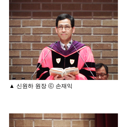
▲ 신원하 원장 ⓒ 손재익