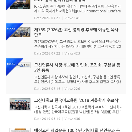
ICRC 총회 준비위원회 출범식 대한예수교장로회 고신총회가
제11차 국제개혁교회협의회(ICRC; International Confere
nce of Reformed Churches) 총회를 앞두고 본격적인 준비
Date
2026.07.23
Views
141
에 들어갔다. 2026년 7월 20일 서울 남서울교회에서 ‘ICRC
총회 준비위원회 ...
notice
제76회(2026년) 고신 총회장 후보에 이규현 목사
단독
제76회(2026년) 고신 총회장 후보에 이규현 목사 단독 ‘목사
부총회장 사임’이라는 초유의 사태를 맞이한 고신 제76회(20
26년) 총회장 후보에 이규현 목사(인천노회) 단독으로 입후보
Date
2026.07.22
Views
423
했다. 6월 9일 경남마산노회의 추천을 받아 입후보했던 강영
구...
notice
고신언론사 사장 후보에 김인호, 조진호, 구본철 등
3인 등록
고신언론사 사장 후보에 김인호, 조진호, 구본철 등 3인 등록
고신언론사(기독교보, 생명나무) 사장 후보에 김인호 목사(해
오름교회), 조진호 장로(소망교회), 구본철 장로(남서울교회)
Date
2026.07.16
Views
226
가 등록했다. 당초 김희종 목사(유호교회)도 거론되었으나 최
종적으로 등...
고신대학교 한국어교육원 ‘2018 겨울학기 수료식’
고신대학교 한국어교육원 ‘2018 겨울학기 수료식’ 고신대학교
(총장 안민) 한국어교육원(원장 박신현)은 3월 8일(금) 오전 1
0시에 월드미션센터 2층에서 ‘2018학년도 겨울학기 한국어
Date
2019.03.19
Views
436
교육원 겨울학기 수료식’을 가졌다. 이날 수료식에...
예장고신 삼일운동 100주년 기념대회 선언문과 공