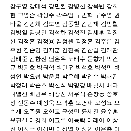
강구영 강대석 강민환 강병찬 강욱빈 강희
현 고영준 곽성주 곽수범 구민혁 구주영 권
바울 김광채 김도연 김동현 김민재 김범철
김병일 김상민 김석하 김성진 김세훈 김장
산 김정훈 김정용 김정원 김정훈 김주은 김
주헌 김준영 김지훈 김진욱 김찬일 김태관
김태준 김한진 남은우 노태수 문향기 박건
규 박광호 박권혁 박민우 박석호 박성민 박
성언 박요섭 박운용 박은혜 박인수 박재관
박정래 박준호 박천식 박평강 배닛시 배다
니엘진 배민우 배상진 서우석 손창동 송호
정 신동주 예정욱 오덕훈 오명재 오성요 오
수재 오주원 오현교 윤성민 윤세진 윤수훈
윤진실 이경희 이그루 이동락 이래이 이상
진 이성국 이성민 이성열 이성인 이은총 이