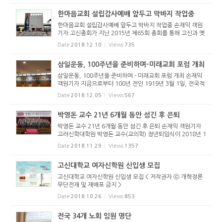
한마음교회 설립감사예배 앞두고 막바지 작업중
한마음교회 설립감사예배 앞두고 막바지 작업중 손재익 객원
기자 고신총회가 지난 2015년 제65회 총회를 통해 고신과 옛
고려가 통합한 것을 기념하여 추진해 오던 한마음교회(교단통
Date
2018.12.10
Views
735
합 기념교회)가 설립감사예배를 앞두고 막바지 작업 중이다.
통합기념교회(...
삼일운동, 100주년을 준비하며-미래교회 포럼 개최
삼일운동, 100주년을 준비하며 - 미래교회 포럼 개최 손재익
객원기자 지금으로부터 100년 전인 1919년 3월 1일, 전국적
인 만세운동이 일어났다. 일본의 한반도 침략과 지배에 대해
Date
2018.12.05
Views
567
민족 전체가 저항운동을 벌였다. 그 결과 임시정부 수립에 영
향을 미쳤고, 1...
박영돈 교수 21년 6개월 동안 섬긴 후 은퇴
박영돈 교수 21년 6개월 동안 섬긴 후 은퇴 손재익 객원기자
고려신학대학원 박영돈 교수(교의학) 정년퇴임식이 2018년 1
1월 29일(목) 12시 15분 고려신학대학원 강당에서 열렸다.
Date
2018.11.29
Views
1357
종강예배와 함께 드려진 이날 은퇴식에는 신대원 원우들과 퇴
임식을 축하하기...
고신대학교 여자신학원 신입생 모집
고신대학교 여자신학원 신입생 모집 < 저작권자 ⓒ 개혁정론
무단전재 및 재배포 금지 >
Date
2018.10.26
Views
853
전국 34개 노회 임원 명단