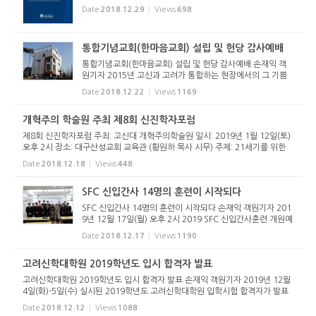
황대우 교수님의 전화 2018년 마지막 주말까지 밀린 글들을
Date
2018.12.29
Views
698
쓰며 컴퓨터와 씨름을 하고 있었던 순간, “부으으응” 휴대...
통합기념교회(한마음교회) 설립 및 헌당 감사예배
통합기념교회(한마음교회) 설립 및 헌당 감사예배 손재익 객
원기자 2015년 고신과 고려가 통합하는 현장에서의 그 기쁨
과 감동이 재현됐다. 교단 통합의 기념비적인 교회가 세워졌기
Date
2018.12.22
Views
1169
때문이다. 그 감격을 순서를 맡은 이들마다 빠지지 않고 전했
다. 2018년 12...
개혁주의 학술원 주최 제8회 신진학자포럼
제8회 신진학자포럼 주최: 고신대 개혁주의학술원 일시: 2019년 1월 12일(토)
오후 2시 장소: 대구산성교회 교육관 (황원하 목사 시무) 주제: 21세기를 위한
교부신학과 개혁신학 발표1: 태동열 박사 ㅡ 바빙크의 성령론적 관점에서 본 인
Date
2018.12.18
Views
448
간의 자유와 보이지 ...
SFC 신입간사 14명의 훈련이 시작되다
SFC 신입간사 14명의 훈련이 시작되다 손재익 객원기자 201
9년 12월 17일(월) 오후 2시 2019 SFC 신입간사훈련 개원예
배가 열렸다. SFC 교육훈련센터 내 한길교회당(손재익 목사
Date
2018.12.17
Views
1190
시무)에서 신입간사 14명과 40여명의 축하객들이 참석한 가
운데 열렸다. 허태영...
고려신학대학원 2019학년도 입시 합격자 발표
고려신학대학원 2019학년도 입시 합격자 발표 손재익 객원기자 2019년 12월
4일(화)-5일(수) 실시된 2019학년도 고려신학대학원 입학시험 합격자가 발표
되었다. 입학정원 120명 모집에 126명이 지원하여 1.05:1의 경쟁률을 보였다.
Date
2018.12.12
Views
1088
특별전형 31명을 비롯해, ...