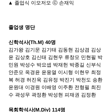
▲ 졸업식 이모저모 ⓒ 손재익
졸업생 명단
신학석사(Th.M) 40명
김가왕 김기문 김기태 김동현 김상겸 김상
윤 김상호 김신태 김현우 류창모 민현필 박
민원 박성수 박요셉 박재헌 박종길 신부식
안준모 옥경윤 윤웅열 이시형 이현우 최정
복 허경 허진욱 김유정 박진기 박천도 송환
윤원대 이경원 이배영 이주환 전형필 최진
수 곽성무 곽정환 박성현 피재권 김정환
목회학석사(M.Div) 114명