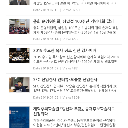
자 2월 15일(금)에 열린 학교법인 고려학원 이사회에서 고려
신학대학원 교의학 교수로 김재윤 박사의 임용을 최종 결정했
Date
2019.02.15
Views
3263
다. 김재윤 교수는 서울대학교에서 철학(B.A.)을 전공하고 고
려신학대학원...
총회 운영위원회, 삼일절 100주년 기념대회 결의
총회 운영위원회, 삼일절 100주년 기념대회 결의 손재익 객원
기자 제68-1차 총회 운영위원회가 2019년 1월 10일(목) 오
후 2시 성동교회당(대구광역시 신암동)에서 열렸다. 재적 116
Date
2019.01.14
Views
465
명 중 103명이 참석한 총회 운영위원회는 세 가지 안건을 위
해 모였다. 신학...
2019 수도권 목사 장로 신년 감사예배
2019 수도권 목사 장로 신년 감사예배 손재익 객원기자 2019
수도권 목사 장로 신년 감사예배가 2019년 새해 첫 월요일인
1월 7일(월) 오전 7시 30분부터 The K 호텔 서울 컨벤션홀에
Date
2019.01.07
Views
487
서 개최됐다. 수도권장로회협의회(회장 최철수 장로)가 주최
하고, 수도권 1...
SFC 신입간사 인터뷰-오승훈 신입간사
SFC 신입간사 인터뷰 - 오승훈 신입간사 손재익 객원기자 20
18년 12월 17일부터 SFC 교육훈련센터(원장: 허태영 간사)
에서는 SFC 신입간사 훈련이 시작되고 있다. 이에 본지는 신
Date
2019.01.05
Views
1209
입간사 중 한 분과 인터뷰를 나눴다. 손재익 기자: 만나뵙게 되
어 반갑습니다. ...
개혁주의학술원 「갱신과 부흥」, 등재후보학술지로
선정되다
개혁주의학술원 「갱신과 부흥」, 등재후보학술지로 선정되다
이현철 교수 (고신대,「갱신과 부흥」편집위원) 1. 편집위원장