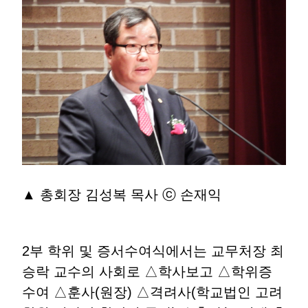
▲ 총회장 김성복 목사 ⓒ 손재익
2부 학위 및 증서수여식에서는 교무처장 최
승락 교수의 사회로 △학사보고 △학위증
수여 △훈사(원장) △격려사(학교법인 고려