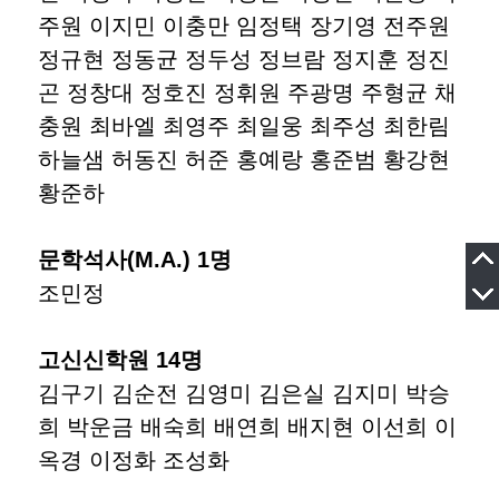
주원 이지민 이충만 임정택 장기영 전주원
정규현 정동균 정두성 정브람 정지훈 정진
곤 정창대 정호진 정휘원 주광명 주형균 채
충원 최바엘 최영주 최일웅 최주성 최한림
하늘샘 허동진 허준 홍예랑 홍준범 황강현
황준하
문학석사(M.A.) 1명
조민정
고신신학원 14명
김구기 김순전 김영미 김은실 김지미 박승
희 박운금 배숙희 배연희 배지현 이선희 이
옥경 이정화 조성화