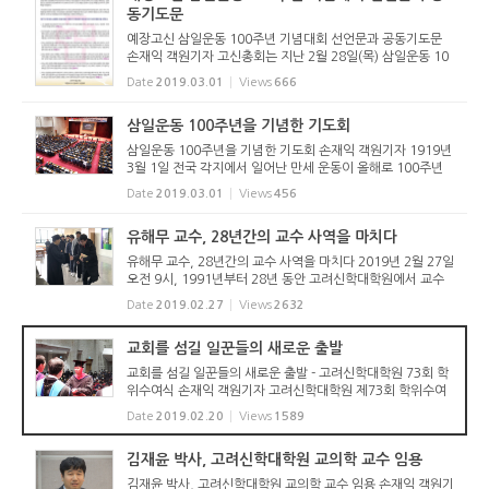
동기도문
예장고신 삼일운동 100주년 기념대회 선언문과 공동기도문
손재익 객원기자 고신총회는 지난 2월 28일(목) 삼일운동 10
0주년 기념대회를 통해 선언문과 공동기도문을 발표했다. 그
Date
2019.03.01
Views
666
전문을 아래와 같이 게재한다. <저작권자 ⓒ 개혁정론 무단전
재 및 재배포 금지>
삼일운동 100주년을 기념한 기도회
삼일운동 100주년을 기념한 기도회 손재익 객원기자 1919년
3월 1일 전국 각지에서 일어난 만세 운동이 올해로 100주년
을 맞았다. 이에 고신총회는 지난 1월 10일 열린 운영위원회
Date
2019.03.01
Views
456
를 통해 이를 기념하기로 하였다(관련기사: http://reforme
djr.com/8724). 이...
유해무 교수, 28년간의 교수 사역을 마치다
유해무 교수, 28년간의 교수 사역을 마치다 2019년 2월 27일
오전 9시, 1991년부터 28년 동안 고려신학대학원에서 교수
로 봉사했던 유해무 교수가 명예은퇴를 하면서 기념 강연을 하
Date
2019.02.27
Views
2632
였다. 강연에는 재학생과 교수 및 직원 그리고 소식을 들은 졸
업생들이 참석...
교회를 섬길 일꾼들의 새로운 출발
교회를 섬길 일꾼들의 새로운 출발 - 고려신학대학원 73회 학
위수여식 손재익 객원기자 고려신학대학원 제73회 학위수여
식이 2019년 2월 19일(화) 오후 2시 고려신학대학원 강당에
Date
2019.02.20
Views
1589
서 있었다. 고려신학대원장, 교수, 총회장, 총회신학위원장,
고신대 총장, 학...
김재윤 박사, 고려신학대학원 교의학 교수 임용
김재윤 박사, 고려신학대학원 교의학 교수 임용 손재익 객원기