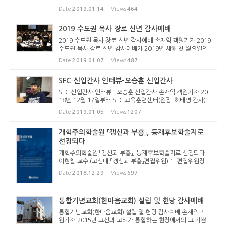
후 2시 성동교회당(대구광역시 신암동)에서 열렸다. 재적 116
Date
2019.01.14
Views
464
명 중 103명이 참석한 총회 운영위원회는 세 가지 안건을 위
해 모였다. 신학...
2019 수도권 목사 장로 신년 감사예배
2019 수도권 목사 장로 신년 감사예배 손재익 객원기자 2019
수도권 목사 장로 신년 감사예배가 2019년 새해 첫 월요일인
1월 7일(월) 오전 7시 30분부터 The K 호텔 서울 컨벤션홀에
Date
2019.01.07
Views
487
서 개최됐다. 수도권장로회협의회(회장 최철수 장로)가 주최
하고, 수도권 1...
SFC 신입간사 인터뷰-오승훈 신입간사
SFC 신입간사 인터뷰 - 오승훈 신입간사 손재익 객원기자 20
18년 12월 17일부터 SFC 교육훈련센터(원장: 허태영 간사)
에서는 SFC 신입간사 훈련이 시작되고 있다. 이에 본지는 신
Date
2019.01.05
Views
1207
입간사 중 한 분과 인터뷰를 나눴다. 손재익 기자: 만나뵙게 되
어 반갑습니다. ...
개혁주의학술원 「갱신과 부흥」, 등재후보학술지로
선정되다
개혁주의학술원 「갱신과 부흥」, 등재후보학술지로 선정되다
이현철 교수 (고신대,「갱신과 부흥」편집위원) 1. 편집위원장
황대우 교수님의 전화 2018년 마지막 주말까지 밀린 글들을
Date
2018.12.29
Views
697
쓰며 컴퓨터와 씨름을 하고 있었던 순간, “부으으응” 휴대...
통합기념교회(한마음교회) 설립 및 헌당 감사예배
통합기념교회(한마음교회) 설립 및 헌당 감사예배 손재익 객
원기자 2015년 고신과 고려가 통합하는 현장에서의 그 기쁨