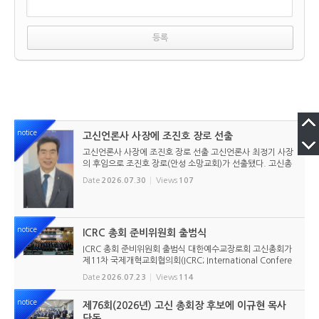
notice
고신언론사 사장에 조진호 장로 선출
고신언론사 사장에 조진호 장로 선출 고신언론사 최정기 사장
의 후임으로 조진호 장로(안성 소망교회)가 선출됐다. 고신총
회 유지재단 이사회는 2026년 7월 30일(목) 오전 11시 고신
Date
2026.07.30
Views
107
총회회관 3층에서 임시이사회를 열고, 조진호 장로를 차기 사
장으로 선임했...
notice
ICRC 총회 준비위원회 출범식
ICRC 총회 준비위원회 출범식 대한예수교장로회 고신총회가
제11차 국제개혁교회협의회(ICRC; International Confere
nce of Reformed Churches) 총회를 앞두고 본격적인 준비
Date
2026.07.23
Views
114
에 들어갔다. 2026년 7월 20일 서울 남서울교회에서 ‘ICRC
총회 준비위원회 ...
notice
제76회(2026년) 고신 총회장 후보에 이규현 목사
단독