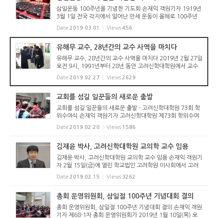
삼일운동 100주년을 기념한 기도회 손재익 객원기자 1919년
3월 1일 전국 각지에서 일어난 만세 운동이 올해로 100주년
을 맞았다. 이에 고신총회는 지난 1월 10일 열린 운영위원회
Date
2019.03.01
Views
456
를 통해 이를 기념하기로 하였다(관련기사: http://reforme
djr.com/8724). 이...
유해무 교수, 28년간의 교수 사역을 마치다
유해무 교수, 28년간의 교수 사역을 마치다 2019년 2월 27일
오전 9시, 1991년부터 28년 동안 고려신학대학원에서 교수
로 봉사했던 유해무 교수가 명예은퇴를 하면서 기념 강연을 하
Date
2019.02.27
Views
2629
였다. 강연에는 재학생과 교수 및 직원 그리고 소식을 들은 졸
업생들이 참석...
교회를 섬길 일꾼들의 새로운 출발
교회를 섬길 일꾼들의 새로운 출발 - 고려신학대학원 73회 학
위수여식 손재익 객원기자 고려신학대학원 제73회 학위수여
식이 2019년 2월 19일(화) 오후 2시 고려신학대학원 강당에
Date
2019.02.20
Views
1586
서 있었다. 고려신학대원장, 교수, 총회장, 총회신학위원장,
고신대 총장, 학...
김재윤 박사, 고려신학대학원 교의학 교수 임용
김재윤 박사, 고려신학대학원 교의학 교수 임용 손재익 객원기
자 2월 15일(금)에 열린 학교법인 고려학원 이사회에서 고려
신학대학원 교의학 교수로 김재윤 박사의 임용을 최종 결정했
Date
2019.02.15
Views
3262
다. 김재윤 교수는 서울대학교에서 철학(B.A.)을 전공하고 고
려신학대학원...
총회 운영위원회, 삼일절 100주년 기념대회 결의
총회 운영위원회, 삼일절 100주년 기념대회 결의 손재익 객원
기자 제68-1차 총회 운영위원회가 2019년 1월 10일(목) 오