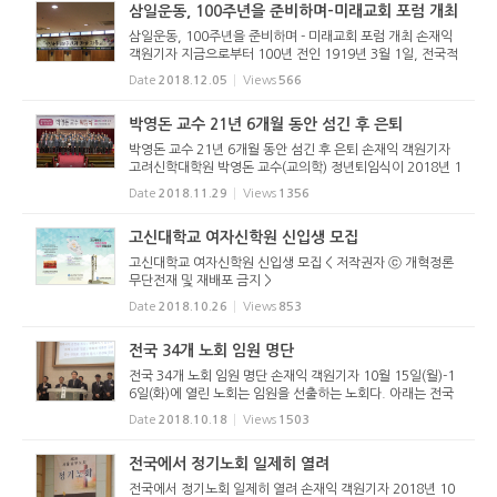
삼일운동, 100주년을 준비하며-미래교회 포럼 개최
삼일운동, 100주년을 준비하며 - 미래교회 포럼 개최 손재익
객원기자 지금으로부터 100년 전인 1919년 3월 1일, 전국적
인 만세운동이 일어났다. 일본의 한반도 침략과 지배에 대해
Date
2018.12.05
Views
566
민족 전체가 저항운동을 벌였다. 그 결과 임시정부 수립에 영
향을 미쳤고, 1...
박영돈 교수 21년 6개월 동안 섬긴 후 은퇴
박영돈 교수 21년 6개월 동안 섬긴 후 은퇴 손재익 객원기자
고려신학대학원 박영돈 교수(교의학) 정년퇴임식이 2018년 1
1월 29일(목) 12시 15분 고려신학대학원 강당에서 열렸다.
Date
2018.11.29
Views
1356
종강예배와 함께 드려진 이날 은퇴식에는 신대원 원우들과 퇴
임식을 축하하기...
고신대학교 여자신학원 신입생 모집
고신대학교 여자신학원 신입생 모집 < 저작권자 ⓒ 개혁정론
무단전재 및 재배포 금지 >
Date
2018.10.26
Views
853
전국 34개 노회 임원 명단
전국 34개 노회 임원 명단 손재익 객원기자 10월 15일(월)-1
6일(화)에 열린 노회는 임원을 선출하는 노회다. 아래는 전국
34개 노회에서 선출된 임원 명단이다. 노회 노회장 부노회장
Date
2018.10.18
Views
1503
부노회장 서기 부서기 회록서기 부회록서기 회계 부회계 강원
송병국 김현...
전국에서 정기노회 일제히 열려
전국에서 정기노회 일제히 열려 손재익 객원기자 2018년 10