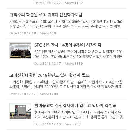
과 감동이 재현됐다. 교단 통합의 기념비적인 교회가 세워졌기
Date
2018.12.22
Views
1167
때문이다. 그 감격을 순서를 맡은 이들마다 빠지지 않고 전했
다. 2018년 12...
개혁주의 학술원 주최 제8회 신진학자포럼
제8회 신진학자포럼 주최: 고신대 개혁주의학술원 일시: 2019년 1월 12일(토)
오후 2시 장소: 대구산성교회 교육관 (황원하 목사 시무) 주제: 21세기를 위한
교부신학과 개혁신학 발표1: 태동열 박사 ㅡ 바빙크의 성령론적 관점에서 본 인
Date
2018.12.18
Views
448
간의 자유와 보이지 ...
SFC 신입간사 14명의 훈련이 시작되다
SFC 신입간사 14명의 훈련이 시작되다 손재익 객원기자 201
9년 12월 17일(월) 오후 2시 2019 SFC 신입간사훈련 개원예
배가 열렸다. SFC 교육훈련센터 내 한길교회당(손재익 목사
Date
2018.12.17
Views
1189
시무)에서 신입간사 14명과 40여명의 축하객들이 참석한 가
운데 열렸다. 허태영...
고려신학대학원 2019학년도 입시 합격자 발표
고려신학대학원 2019학년도 입시 합격자 발표 손재익 객원기자 2019년 12월
4일(화)-5일(수) 실시된 2019학년도 고려신학대학원 입학시험 합격자가 발표
되었다. 입학정원 120명 모집에 126명이 지원하여 1.05:1의 경쟁률을 보였다.
Date
2018.12.12
Views
1088
특별전형 31명을 비롯해, ...
한마음교회 설립감사예배 앞두고 막바지 작업중
한마음교회 설립감사예배 앞두고 막바지 작업중 손재익 객원
기자 고신총회가 지난 2015년 제65회 총회를 통해 고신과 옛
고려가 통합한 것을 기념하여 추진해 오던 한마음교회(교단통
Date
2018.12.10
Views
733
합 기념교회)가 설립감사예배를 앞두고 막바지 작업 중이다.
통합기념교회(...