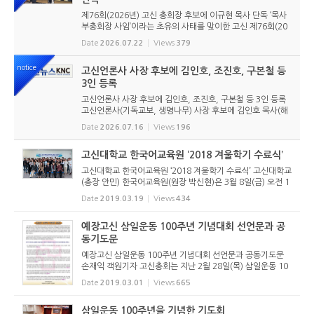
제76회(2026년) 고신 총회장 후보에 이규현 목사 단독 ‘목사
부총회장 사임’이라는 초유의 사태를 맞이한 고신 제76회(20
26년) 총회장 후보에 이규현 목사(인천노회) 단독으로 입후보
Date
2026.07.22
Views
379
했다. 6월 9일 경남마산노회의 추천을 받아 입후보했던 강영
구...
notice
고신언론사 사장 후보에 김인호, 조진호, 구본철 등
3인 등록
고신언론사 사장 후보에 김인호, 조진호, 구본철 등 3인 등록
고신언론사(기독교보, 생명나무) 사장 후보에 김인호 목사(해
오름교회), 조진호 장로(소망교회), 구본철 장로(남서울교회)
Date
2026.07.16
Views
196
가 등록했다. 당초 김희종 목사(유호교회)도 거론되었으나 최
종적으로 등...
고신대학교 한국어교육원 ‘2018 겨울학기 수료식’
고신대학교 한국어교육원 ‘2018 겨울학기 수료식’ 고신대학교
(총장 안민) 한국어교육원(원장 박신현)은 3월 8일(금) 오전 1
0시에 월드미션센터 2층에서 ‘2018학년도 겨울학기 한국어
Date
2019.03.19
Views
434
교육원 겨울학기 수료식’을 가졌다. 이날 수료식에...
예장고신 삼일운동 100주년 기념대회 선언문과 공
동기도문
예장고신 삼일운동 100주년 기념대회 선언문과 공동기도문
손재익 객원기자 고신총회는 지난 2월 28일(목) 삼일운동 10
0주년 기념대회를 통해 선언문과 공동기도문을 발표했다. 그
Date
2019.03.01
Views
665
전문을 아래와 같이 게재한다. <저작권자 ⓒ 개혁정론 무단전
재 및 재배포 금지>
삼일운동 100주년을 기념한 기도회