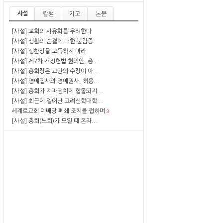
사설
칼럼
기고
논문
[사설] 교회의 사유화를 우려한다
[사설] 생활의 순결에 대한 불감증
[사설] 성찬상을 모독하지 마라
[사설] 제7차 개정헌법 헌의안, 총...
[사설] 총회장은 교단의 수장이 아...
[사설] 명예집사와 명예권사, 허용...
[사설] 총회가 계파정치에 함몰되지...
[사설] 최근에 일어난 고려신학대학...
세계로교회 예배당 폐쇄 조치를 접하며
3
[사설] 총회(노회)가 모일 때 온라...