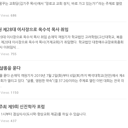
 꿈꾸는 교회당(김기주 목사)에서 “장로교 교회 정치, 바로 가고 있는가?”라는 주제로 열렸
Views
686
 제28대 이사장으로 옥수석 목사 취임
8대 이사장으로 옥수석 목사 취임 손재익 객원기자 학교법인 고려학원(고신대학교, 복음
 제28대 이사장으로 옥수석 목사(거제교회)가 취임했다. 학교법인 대한예수교장로회총회
 이취임식...
Views
755
 샬롬을 묻다
을 묻다 손재익 객원기자 2019년 7월 2일(화)부터 6일(토)까지 백석대학교(천안)에서 제4
회가 열리고 있다. “샬롬, 영원한 약속”(겔 37:26)이라는 주제로 열린 이번 대회는 전국 각
.
Views
1150
주최 제9회 신진학자 포럼
 1시부터 점심식사(도시락-향상교회 제공)를 하실 수 있습니다.
Views
437