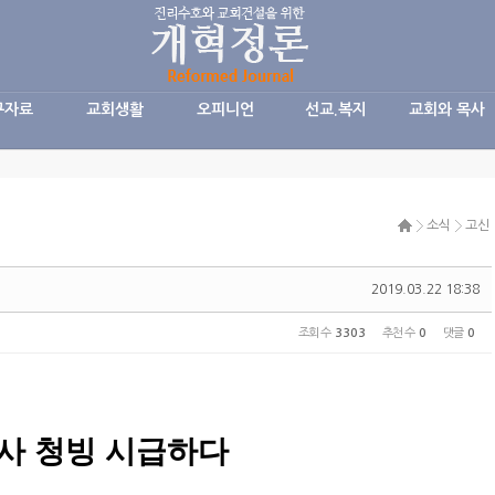
구자료
교회생활
오피니언
선교.복지
교회와 목사
소식
고신
2019.03.22 18:38
조회 수
3303
추천 수
0
댓글
0
사 청빙 시급하다