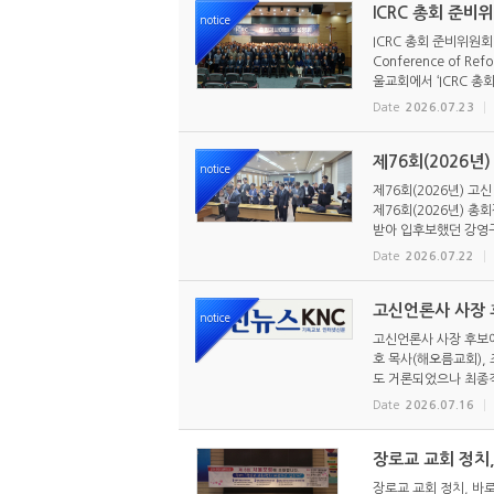
ICRC 총회 준비
notice
ICRC 총회 준비위원회
Conference of R
울교회에서 ‘ICRC 총회
Date
2026.07.23
제76회(2026년
notice
제76회(2026년) 고
제76회(2026년) 
받아 입후보했던 강영구
Date
2026.07.22
고신언론사 사장 후
notice
고신언론사 사장 후보에
호 목사(해오름교회),
도 거론되었으나 최종적
Date
2026.07.16
장로교 교회 정치,
장로교 교회 정치, 바로