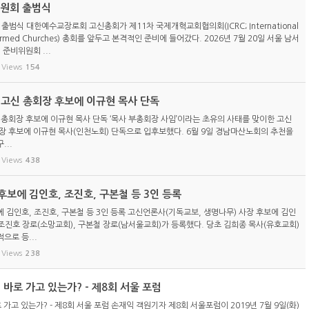
위원회 출범식
 출범식 대한예수교장로회 고신총회가 제11차 국제개혁교회협의회(ICRC; International
eformed Churches) 총회를 앞두고 본격적인 준비에 들어갔다. 2026년 7월 20일 서울 남서
 준비위원회 ...
Views
154
) 고신 총회장 후보에 이규현 목사 단독
신 총회장 후보에 이규현 목사 단독 ‘목사 부총회장 사임’이라는 초유의 사태를 맞이한 고신
총회장 후보에 이규현 목사(인천노회) 단독으로 입후보했다. 6월 9일 경남마산노회의 추천을
...
Views
438
보에 김인호, 조진호, 구본철 등 3인 등록
 김인호, 조진호, 구본철 등 3인 등록 고신언론사(기독교보, 생명나무) 사장 후보에 김인
 조진호 장로(소망교회), 구본철 장로(남서울교회)가 등록했다. 당초 김희종 목사(유호교회)
으로 등...
Views
238
 바로 가고 있는가? - 제8회 서울 포럼
 가고 있는가? - 제8회 서울 포럼 손재익 객원기자 제8회 서울포럼이 2019년 7월 9일(화)