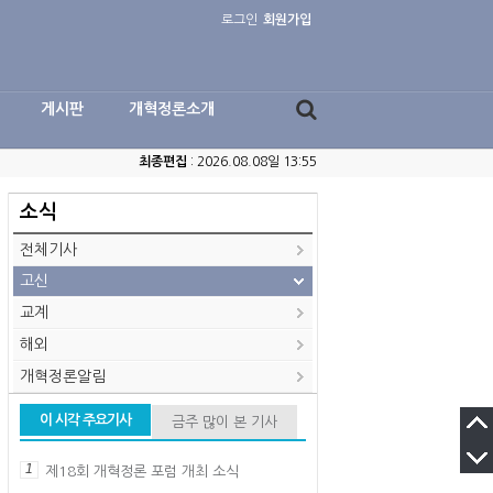
로그인
회원가입
게시판
개혁정론소개
최종편집
: 2026.08.08일 13:55
소식
전체기사
고신
교계
해외
개혁정론알림
이 시각 주요기사
금주 많이 본 기사
1
제18회 개혁정론 포럼 개최 소식