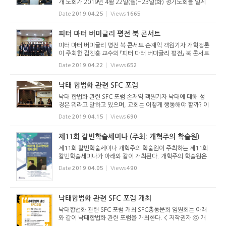
개 노회가 2019년 4월 22일(월)~23일(화) 정기노회를 일제
히 열고, 목사 임직식을 거행하는 한편 고신총회 제69회 총회
Date
2019.04.25
Views
1665
상정안건 및 총회총대 선출, 현안 처리, 강도사 인허증 전달식
등의 회무를 ...
피터 마터 버미글리 평전 북 콘서트
피터 마터 버미글리 평전 북 콘서트 손재익 객원기자 개혁정론
이 주최한 김진흥 교수의 『피터 마터 버미글리 평전』 북 콘서트
가 2019년 4월 18일(목) 저녁 7시 고려신학대학원 102강의
Date
2019.04.22
Views
652
실에서 열렸다. 고려신학대학원생 10여 명과 개혁정론 관계자
등이 참석...
낙태 합법화 관련 SFC 포럼
낙태 합법화 관련 SFC 포럼 손재익 객원기자 낙태에 대해 성
경은 뭐라고 말하고 있으며, 교회는 어떻게 행동해야 할까? 이
러한 고민을 담은 모임이 SFC 총동문회 임원회의 주관으로 개
Date
2019.04.15
Views
690
최됐다. 낙태합법화 관련 SFC 포럼이 2019년 4월 12일(금)
오후 5시 고신...
제11회 칼빈학술세미나 (주최: 개혁주의 학술원)
제11회 칼빈학술세미나 개혁주의 학술원이 주최하는 제11회
칼빈학술세미나가 아래와 같이 개최된다. 개혁주의 학술원은
매년 칼빈학술세미나를 개최하고 있으며, 이번에는 츠빙글리
Date
2019.04.05
Views
490
와 불링거를 중심으로 세미나를 개최한다.
낙태합법화 관련 SFC 포럼 개최
낙태합법화 관련 SFC 포럼 개최 SFC총동문회 임원회는 아래
와 같이 낙태합법화 관련 포럼을 개최한다. < 저작권자 ⓒ 개