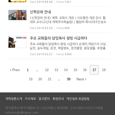
혁정론 무단전재 및 재배포 금지 >
Date
2019.04.04
Views
1421
신학강좌 안내
<신학강좌 안내> 제목: 교회사 개관 / 사도행전 개관 강사: 황
대우 교수(고신대 개혁주의학술원) / 황원하 목사(대구산성교
회 담임) 일시: 2019. 4. 11(목) 오전 10:00-오후 3:00 장소:
Date
2019.03.26
Views
646
대구 산성교회 교육관 3층(대학부실) 회비: 2만원(점심, 간식,
교재 포...
주요 교회들의 담임목사 청빙 시급하다
주요 교회들의 담임목사 청빙 시급하다 손재익 객원기자 사상,
남천, 송도제일, 온천, 제일영도, 장전중앙, 분당샘물, 포항충
진, 서울성일, 마산제일. 이상은 현재 담임목사가 부재중이어
Date
2019.03.22
Views
3304
서 청빙을 진행 중인 교회들이다. 이외에도 무수히 많은 교회
들이 담임...
Prev
1
...
12
13
14
15
16
17
18
19
20
21
...
39
Next
개혁정론소개
기사제보
광고문의
후원안내
개인정보 취급방침
대구광역시 북구 대동로 52-12(산격동) | 휴대전화 : 010-9485-5416 | 이메일 :
reformedjr@naver.com