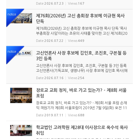
nce of Reformed Churches) 총회를 앞두고 본격적인 준비
Date
2026.07.23
Views
167
에 들어갔다. 2026년 7월 20일 서울 남서울교회에서 ‘ICRC
총회 준비위원회 ...
notice
제76회(2026년) 고신 총회장 후보에 이규현 목사
단독
제76회(2026년) 고신 총회장 후보에 이규현 목사 단독 ‘목사
부총회장 사임’이라는 초유의 사태를 맞이한 고신 제76회(20
26년) 총회장 후보에 이규현 목사(인천노회) 단독으로 입후보
Date
2026.07.22
Views
449
했다. 6월 9일 경남마산노회의 추천을 받아 입후보했던 강영
구...
notice
고신언론사 사장 후보에 김인호, 조진호, 구본철 등
3인 등록
고신언론사 사장 후보에 김인호, 조진호, 구본철 등 3인 등록
고신언론사(기독교보, 생명나무) 사장 후보에 김인호 목사(해
오름교회), 조진호 장로(소망교회), 구본철 장로(남서울교회)
Date
2026.07.16
Views
254
가 등록했다. 당초 김희종 목사(유호교회)도 거론되었으나 최
종적으로 등...
장로교 교회 정치, 바로 가고 있는가? - 제8회 서울
포럼
장로교 교회 정치, 바로 가고 있는가? - 제8회 서울 포럼 손재
익 객원기자 제8회 서울포럼이 2019년 7월 9일(화) 오전 11
시 30분 김포 꿈꾸는 교회당(김기주 목사)에서 “장로교 교회
Date
2019.07.11
Views
688
정치, 바로 가고 있는가?”라는 주제로 열렸다. 참석자들이
점...
학교법인 고려학원 제28대 이사장으로 옥수석 목사
취임