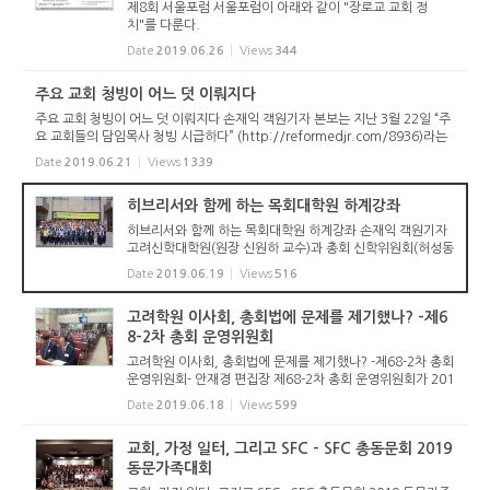
제8회 서울포럼 서울포럼이 아래와 같이 "장로교 교회 정
치"를 다룬다.
Date
2019.06.26
Views
344
주요 교회 청빙이 어느 덧 이뤄지다
주요 교회 청빙이 어느 덧 이뤄지다 손재익 객원기자 본보는 지난 3월 22일 “주
요 교회들의 담임목사 청빙 시급하다” (http://reformedjr.com/8936)라는
제목의 기사를 실었다. 당시 사상, 남천, 송도제일, 온천, 제일영도, 장전중앙,
Date
2019.06.21
Views
1339
분당샘물, ...
히브리서와 함께 하는 목회대학원 하계강좌
히브리서와 함께 하는 목회대학원 하계강좌 손재익 객원기자
고려신학대학원(원장 신원하 교수)과 총회 신학위원회(허성동
목사)가 주관하는 2019 목회대학원 하계강좌가 2019년 6월
Date
2019.06.19
Views
516
17일(월)부터 21일(금)까지 고려신학대학원에서 열리고 있
다. “그리...
고려학원 이사회, 총회법에 문제를 제기했나? -제6
8-2차 총회 운영위원회
고려학원 이사회, 총회법에 문제를 제기했나? -제68-2차 총회
운영위원회- 안재경 편집장 제68-2차 총회 운영위원회가 201
9년 6월 18일(화) 오후 1시 성동교회당(대구광역시 신암동)에
Date
2019.06.18
Views
599
서 열렸다. 총회 운영위원회는 총회에서 위임한 안건이나 그
외 중요한 안...
교회, 가정 일터, 그리고 SFC - SFC 총동문회 2019
동문가족대회