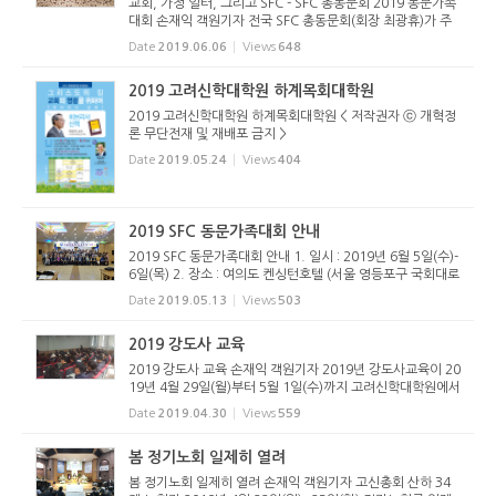
교회, 가정 일터, 그리고 SFC - SFC 총동문회 2019 동문가족
대회 손재익 객원기자 전국 SFC 총동문회(회장 최광휴)가 주
최하는 동문가족대회가 2019년 6월 5일(수)~6일(목) 여의도
Date
2019.06.06
Views
648
켄싱턴호텔에서 열렸다. 그동안 대구, 충주, 부산 등지에서 열
렸는데 이번에는...
2019 고려신학대학원 하계목회대학원
2019 고려신학대학원 하계목회대학원 < 저작권자 ⓒ 개혁정
론 무단전재 및 재배포 금지 >
Date
2019.05.24
Views
404
2019 SFC 동문가족대회 안내
2019 SFC 동문가족대회 안내 1. 일시 : 2019년 6월 5일(수)-
6일(목) 2. 장소 : 여의도 켄싱턴호텔 (서울 영등포구 국회대로
76길 16) 3. 주제 : "교회, 가정, 일터 그리고 SFC" 4. 참가비 :
Date
2019.05.13
Views
503
동문 1인당 5만원, 부부 10만원, 자녀 1인당 2만원 (20-30대
동문은...
2019 강도사 교육
2019 강도사 교육 손재익 객원기자 2019년 강도사교육이 20
19년 4월 29일(월)부터 5월 1일(수)까지 고려신학대학원에서
진행됐다. 강도사 교육은 매년 총회신학위원회(위원장: 허성
Date
2019.04.30
Views
559
동 목사)의 주관 하에 진행된다. 이번 교육에서 신학위원장 허
성동 목사는 &l...
봄 정기노회 일제히 열려
봄 정기노회 일제히 열려 손재익 객원기자 고신총회 산하 34