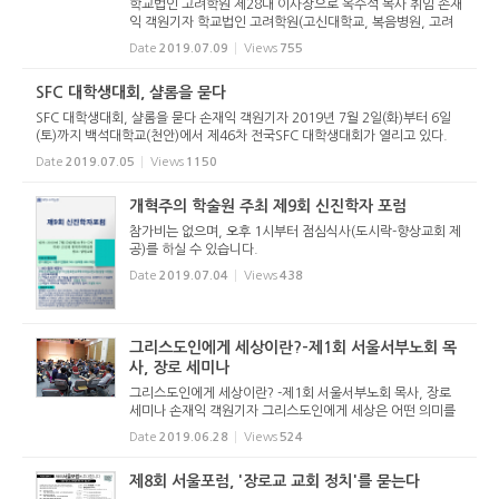
학교법인 고려학원 제28대 이사장으로 옥수석 목사 취임 손재
익 객원기자 학교법인 고려학원(고신대학교, 복음병원, 고려
신학대학원) 제28대 이사장으로 옥수석 목사(거제교회)가 취
Date
2019.07.09
Views
755
임했다. 학교법인 대한예수교장로회총회 고려학원 이사장 및
이사 이취임식...
SFC 대학생대회, 샬롬을 묻다
SFC 대학생대회, 샬롬을 묻다 손재익 객원기자 2019년 7월 2일(화)부터 6일
(토)까지 백석대학교(천안)에서 제46차 전국SFC 대학생대회가 열리고 있다.
“샬롬, 영원한 약속”(겔 37:26)이라는 주제로 열린 이번 대회는 전국 각지의 고
Date
2019.07.05
Views
1150
신교회 대학부...
개혁주의 학술원 주최 제9회 신진학자 포럼
참가비는 없으며, 오후 1시부터 점심식사(도시락-향상교회 제
공)를 하실 수 있습니다.
Date
2019.07.04
Views
438
그리스도인에게 세상이란?-제1회 서울서부노회 목
사, 장로 세미나
그리스도인에게 세상이란? -제1회 서울서부노회 목사, 장로
세미나 손재익 객원기자 그리스도인에게 세상은 어떤 의미를
가질까? 2019년 6월 27일(목) 저녁 7시 남서울교회당(최성
Date
2019.06.28
Views
524
은 목사 시무)에서는 서울서부노회 교역자회와 치리장로회 주
관으로 제1회 목...
제8회 서울포럼, '장로교 교회 정치'를 묻는다