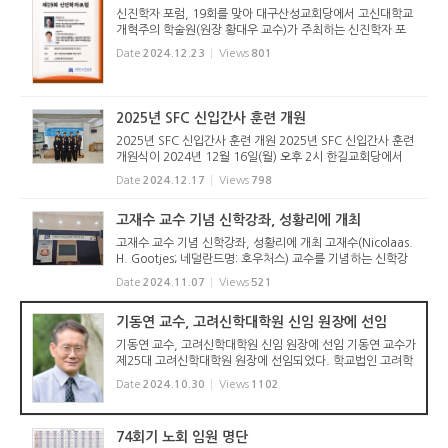
신진학자 포럼, 19회를 맞아 대구산성교회당에서 고신대학교
개혁주의 학술원(원장 황대우 교수)가 주최하는 신진학자 포
럼이 어느덧 19회를 맞아 아래와 같이 2025년 1월 6일(월) 오
Date
2024.12.23
Views
801
후 2시에 대구산성교회당에서 개최된다. 황경철 박사, 김원 박
사가 각각 발...
2025년 SFC 신입간사 훈련 개원
2025년 SFC 신입간사 훈련 개원 2025년 SFC 신입간사 훈련
개원식이 2024년 12월 16일(월) 오후 2시 한길교회당에서
열렸다. 훈련원장 김추현 간사의 사회로 시작된 예배에서 참석
Date
2024.12.17
Views
798
자 전체가 강령과 학신가를 제창했고, 훈련생이 특송한 뒤, 총
회지도부장 김희...
고재수 교수 기념 신학강좌, 성황리에 개최
고재수 교수 기념 신학강좌, 성황리에 개최 고재수(Nicolaas.
H. Gootjes; 네덜란드명: 호우처스) 교수를 기념하는 신학강
좌가 2024년 10월 29일(화) 고려신학대학원에서 많은 사람
Date
2024.11.07
Views
521
이 참여한 가운데 열렸다. 고재수 교수는 네덜란드 개혁교회
(해방)의 파송을 ...
기동연 교수, 고려신학대학원 신임 원장에 선임
기동연 교수, 고려신학대학원 신임 원장에 선임 기동연 교수가
제25대 고려신학대학원 원장에 선임되었다. 학교법인 고려학
원 이사회(이사장 유연수 목사)는 2024년 10월 28일(월) 오
Date
2024.10.30
Views
1102
후 법인 사무실에서 모임을 갖고 고려신학대학원 제25대 원장
에 기동연 교...
74회기 노회 임원 명단