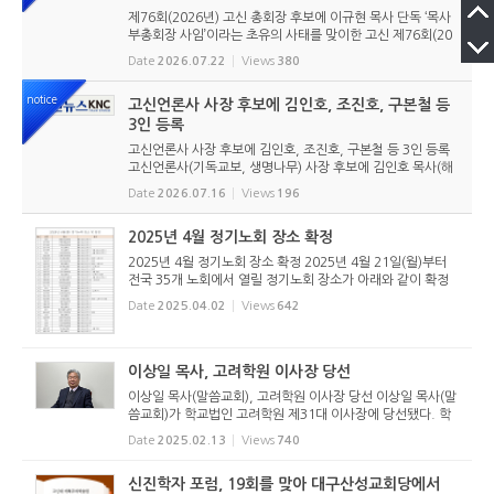
제76회(2026년) 고신 총회장 후보에 이규현 목사 단독 ‘목사
부총회장 사임’이라는 초유의 사태를 맞이한 고신 제76회(20
26년) 총회장 후보에 이규현 목사(인천노회) 단독으로 입후보
Date
2026.07.22
Views
380
했다. 6월 9일 경남마산노회의 추천을 받아 입후보했던 강영
구...
notice
고신언론사 사장 후보에 김인호, 조진호, 구본철 등
3인 등록
고신언론사 사장 후보에 김인호, 조진호, 구본철 등 3인 등록
고신언론사(기독교보, 생명나무) 사장 후보에 김인호 목사(해
오름교회), 조진호 장로(소망교회), 구본철 장로(남서울교회)
Date
2026.07.16
Views
196
가 등록했다. 당초 김희종 목사(유호교회)도 거론되었으나 최
종적으로 등...
2025년 4월 정기노회 장소 확정
2025년 4월 정기노회 장소 확정 2025년 4월 21일(월)부터
전국 35개 노회에서 열릴 정기노회 장소가 아래와 같이 확정
되었다. 이번 노회는 총회 총대 선출을 비롯해 목사 임직식, 각
Date
2025.04.02
Views
642
종 청원 건을 다루게 된다. 손현보 목사의 특정 정치인 언급 설
교에 대한 질...
이상일 목사, 고려학원 이사장 당선
이상일 목사(말씀교회), 고려학원 이사장 당선 이상일 목사(말
씀교회)가 학교법인 고려학원 제31대 이사장에 당선됐다. 학
교법인 고려학원이사회(이사장 유연수 목사)는 2025년 2월 1
Date
2025.02.13
Views
740
0일(월) 학교법인 회의실에서 정기이사회를 개최했다. 총회선
거관리위원회(...
신진학자 포럼, 19회를 맞아 대구산성교회당에서