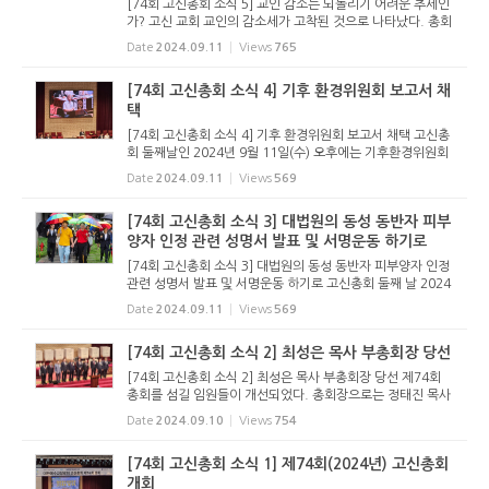
[74회 고신총회 소식 5] 교인 감소는 되돌리기 어려운 추세인
가? 고신 교회 교인의 감소세가 고착된 것으로 나타났다. 총회
보고서에 의하면, 2024년 2월 기준으로 등록교인은 378,37
Date
2024.09.11
Views
765
6명이며, 이는 지난해 385,186명에 비해 6,810명이 줄어든
것이다. 이는 20...
[74회 고신총회 소식 4] 기후 환경위원회 보고서 채
택
[74회 고신총회 소식 4] 기후 환경위원회 보고서 채택 고신총
회 둘째날인 2024년 9월 11일(수) 오후에는 기후환경위원회
의 보고서 채택이 있었다. 기후환경위원회는 지난 한해 동안 3
Date
2024.09.11
Views
569
차례의 간담회와 2차례의 토론회를 거쳐 2024년 5월 9일에
기후환경 세미나...
[74회 고신총회 소식 3] 대법원의 동성 동반자 피부
양자 인정 관련 성명서 발표 및 서명운동 하기로
[74회 고신총회 소식 3] 대법원의 동성 동반자 피부양자 인정
관련 성명서 발표 및 서명운동 하기로 고신총회 둘째 날 2024
년 9월 11일(수) 오후에는 대사회관계위원회가 청원한 성명서
Date
2024.09.11
Views
569
를 채택하고 서명운동하기로 결의했다. 대사회관계위원회는
2024년 7월 1...
[74회 고신총회 소식 2] 최성은 목사 부총회장 당선
[74회 고신총회 소식 2] 최성은 목사 부총회장 당선 제74회
총회를 섬길 임원들이 개선되었다. 총회장으로는 정태진 목사
(경남진주노회 진주성광교회)가 당선되었으며, 2명이 출마해
Date
2024.09.10
Views
754
경합을 벌인 목사 부총회장에는 최성은 목사가 당선되었다. 최
성은 목사는 ...
[74회 고신총회 소식 1] 제74회(2024년) 고신총회
개회