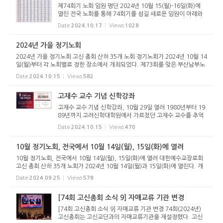
제74회기 노회 임원 명단 2024년 10월 15(월)-16일(화)에
열린 전국 노회를 통해 74회기를 섬길 새로운 임원이 아래와
같이 선출되었다. 노회 노회장 (목사) 부노회장 (장로) 부노회
Date
2024.10.17
Views
1028
장 서 기 부서기 회록서기 부회록서기 회 계 (장) 부회계(장) 강
원 김신구 ...
2024년 가을 정기노회
2024년 가을 정기노회 고신 총회 산하 35개 노회 정기노회가 2024년 10월 14
일(월)부터 각 노회별로 정한 장소에서 개최되었다. 제73회를 맞은 부산남부노
회(노회장 이상곤 목사)는 10월 14일(월) 오후 7:30분 동래제일교회당(이광은
Date
2024.10.15
Views
582
목사 시무)에서 개최되었...
고재수 교수 기념 신학강좌
고재수 교수 기념 신학강좌, 10월 29일 열려 1980년부터 19
89년까지 고려신학대학원에서 가르쳤던 고재수 교수를 추억
하며 기념 신학강좌를 아래와 같이 개최합니다. 많은 참석 바
Date
2024.10.15
Views
470
랍니다. 일시: 2024년 10월 29일(화) 오전 11시 장소: 고려신
학대학원 대강당
10월 정기노회, 전국에서 10월 14일(월), 15일(화)에 열려
10월 정기노회, 전국에서 10월 14일(월), 15일(화)에 열려 대한예수교장로회
고신 총회 산하 35개 노회가 2024년 10월 14일(월)과 15일(화)에 열린다. 개
최장소는 아래와 같다. 이번 노회는 임원 개선을 비롯해 노회의 일반 치리를 다
Date
2024.09.25
Views
578
룰 예정이다. 2024년 10...
[74회 고신총회 소식 9] 자매교류 기관 변경
[74회 고신총회 소식 9] 자매교류 기관 변경 74회(2024년)
고신총회는 고신교단과의 자매교류기관을 재설정했다. 고신