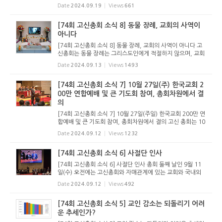
총회는 지난 2023년 7월 헌법 개정을 통해 자매교류기관은
Date
2024.09.19
Views
661
교회헌법 시행세칙에 의한다고 개정한 바 있다(정치 157조).
이전 헌법에는 교회...
[74회 고신총회 소식 8] 동물 장례, 교회의 사역이
아니다
[74회 고신총회 소식 8] 동물 장례, 교회의 사역이 아니다 고
신총회는 동물 장례는 그리스도인에게 적절하지 않으며, 교회
의 사역이 아니라는 고려신학대학원 교수회 보고서를 그대로
Date
2024.09.13
Views
1493
받았다. 지난 73회(2023년) 총회는 경남김해노회가 질의한 2
가지 질문, (1...
[74회 고신총회 소식 7] 10월 27일(주) 한국교회 2
00만 연합예배 및 큰 기도회 참여, 총회차원에서 결
의
[74회 고신총회 소식 7] 10월 27일(주일) 한국교회 200만 연
합예배 및 큰 기도회 참여, 총회차원에서 결의 고신 총회는 10
월 27일 주일 오후 2시에 광화문 광장에서 개최하는 “한국교
Date
2024.09.12
Views
1232
회 200만 연합예배 및 큰 기도회" 참여를 총회차원에서 결의
했다. ...
[74회 고신총회 소식 6] 사절단 인사
[74회 고신총회 소식 6] 사절단 인사 총회 둘째 날인 9월 11
일(수) 오전에는 고신총회와 자매관계에 있는 교회와 국내외
각 기관의 사절단이 방문하여 인사를 했다. CTS 최현탁 사장
Date
2024.09.12
Views
492
은 황우중 전무(대외협력담당), 정승귀 지사장(CTS 중부방송)
과 함께 방문하...
[74회 고신총회 소식 5] 교인 감소는 되돌리기 어려
운 추세인가?