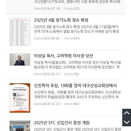
고신언론사(기독교보, 생명나무) 사장 후보에 김인호 목사(해
오름교회), 조진호 장로(소망교회), 구본철 장로(남서울교회)
Date
2026.07.16
Views
225
가 등록했다. 당초 김희종 목사(유호교회)도 거론되었으나 최
종적으로 등...
2025년 4월 정기노회 장소 확정
2025년 4월 정기노회 장소 확정 2025년 4월 21일(월)부터
전국 35개 노회에서 열릴 정기노회 장소가 아래와 같이 확정
되었다. 이번 노회는 총회 총대 선출을 비롯해 목사 임직식, 각
Date
2025.04.02
Views
643
종 청원 건을 다루게 된다. 손현보 목사의 특정 정치인 언급 설
교에 대한 질...
이상일 목사, 고려학원 이사장 당선
이상일 목사(말씀교회), 고려학원 이사장 당선 이상일 목사(말
씀교회)가 학교법인 고려학원 제31대 이사장에 당선됐다. 학
교법인 고려학원이사회(이사장 유연수 목사)는 2025년 2월 1
Date
2025.02.13
Views
742
0일(월) 학교법인 회의실에서 정기이사회를 개최했다. 총회선
거관리위원회(...
신진학자 포럼, 19회를 맞아 대구산성교회당에서
신진학자 포럼, 19회를 맞아 대구산성교회당에서 고신대학교
개혁주의 학술원(원장 황대우 교수)가 주최하는 신진학자 포
럼이 어느덧 19회를 맞아 아래와 같이 2025년 1월 6일(월) 오
Date
2024.12.23
Views
803
후 2시에 대구산성교회당에서 개최된다. 황경철 박사, 김원 박
사가 각각 발...
2025년 SFC 신입간사 훈련 개원
2025년 SFC 신입간사 훈련 개원 2025년 SFC 신입간사 훈련