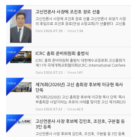
notice
고신언론사 사장에 조진호 장로 선출
고신언론사 사장에 조진호 장로 선출 고신언론사 최정기 사장
의 후임으로 조진호 장로(안성 소망교회)가 선출됐다. 고신총
회 유지재단 이사회는 2026년 7월 30일(목) 오전 11시 고신
Date
2026.07.30
Views
134
총회회관 3층에서 임시이사회를 열고, 조진호 장로를 차기 사
장으로 선임했...
notice
ICRC 총회 준비위원회 출범식
ICRC 총회 준비위원회 출범식 대한예수교장로회 고신총회가
제11차 국제개혁교회협의회(ICRC; International Confere
nce of Reformed Churches) 총회를 앞두고 본격적인 준비
Date
2026.07.23
Views
141
에 들어갔다. 2026년 7월 20일 서울 남서울교회에서 ‘ICRC
총회 준비위원회 ...
notice
제76회(2026년) 고신 총회장 후보에 이규현 목사
단독
제76회(2026년) 고신 총회장 후보에 이규현 목사 단독 ‘목사
부총회장 사임’이라는 초유의 사태를 맞이한 고신 제76회(20
26년) 총회장 후보에 이규현 목사(인천노회) 단독으로 입후보
Date
2026.07.22
Views
423
했다. 6월 9일 경남마산노회의 추천을 받아 입후보했던 강영
구...
notice
고신언론사 사장 후보에 김인호, 조진호, 구본철 등
3인 등록
고신언론사 사장 후보에 김인호, 조진호, 구본철 등 3인 등록