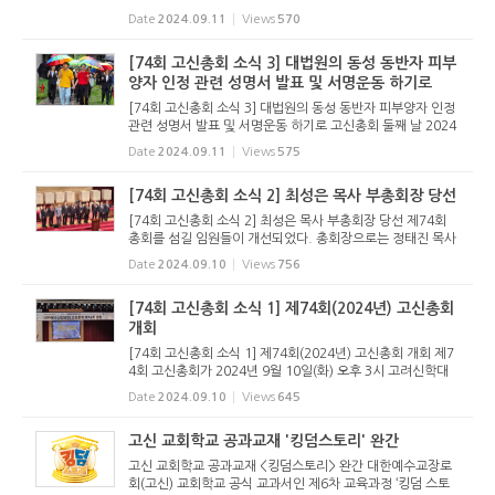
의 보고서 채택이 있었다. 기후환경위원회는 지난 한해 동안 3
Date
2024.09.11
Views
570
차례의 간담회와 2차례의 토론회를 거쳐 2024년 5월 9일에
기후환경 세미나...
[74회 고신총회 소식 3] 대법원의 동성 동반자 피부
양자 인정 관련 성명서 발표 및 서명운동 하기로
[74회 고신총회 소식 3] 대법원의 동성 동반자 피부양자 인정
관련 성명서 발표 및 서명운동 하기로 고신총회 둘째 날 2024
년 9월 11일(수) 오후에는 대사회관계위원회가 청원한 성명서
Date
2024.09.11
Views
575
를 채택하고 서명운동하기로 결의했다. 대사회관계위원회는
2024년 7월 1...
[74회 고신총회 소식 2] 최성은 목사 부총회장 당선
[74회 고신총회 소식 2] 최성은 목사 부총회장 당선 제74회
총회를 섬길 임원들이 개선되었다. 총회장으로는 정태진 목사
(경남진주노회 진주성광교회)가 당선되었으며, 2명이 출마해
Date
2024.09.10
Views
756
경합을 벌인 목사 부총회장에는 최성은 목사가 당선되었다. 최
성은 목사는 ...
[74회 고신총회 소식 1] 제74회(2024년) 고신총회
개회
[74회 고신총회 소식 1] 제74회(2024년) 고신총회 개회 제7
4회 고신총회가 2024년 9월 10일(화) 오후 3시 고려신학대
학원 대강당에서 개회했다. 총회는 본격적인 회무에 앞서 개회
Date
2024.09.10
Views
645
에배를 드렸다. 총회장 김홍석 목사가 예배 인도를 했으며, 부
총회장 박영호 ...
고신 교회학교 공과교재 '킹덤스토리' 완간
고신 교회학교 공과교재 <킹덤스토리> 완간 대한예수교장로
회(고신) 교회학교 공식 교과서인 제6차 교육과정 ‘킹덤 스토