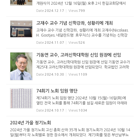
개원식이 2024년 12월 16일(월) 오후 2시 한길교회당에서
열렸다. 훈련원장 김추현 간사의 사회로 시작된 예배에서 참석
Date
2024.12.17
Views
799
자 전체가 강령과 학신가를 제창했고, 훈련생이 특송한 뒤, 총
회지도부장 김희...
고재수 교수 기념 신학강좌, 성황리에 개최
고재수 교수 기념 신학강좌, 성황리에 개최 고재수(Nicolaas.
H. Gootjes; 네덜란드명: 호우처스) 교수를 기념하는 신학강
좌가 2024년 10월 29일(화) 고려신학대학원에서 많은 사람
Date
2024.11.07
Views
526
이 참여한 가운데 열렸다. 고재수 교수는 네덜란드 개혁교회
(해방)의 파송을 ...
기동연 교수, 고려신학대학원 신임 원장에 선임
기동연 교수, 고려신학대학원 신임 원장에 선임 기동연 교수가
제25대 고려신학대학원 원장에 선임되었다. 학교법인 고려학
원 이사회(이사장 유연수 목사)는 2024년 10월 28일(월) 오
Date
2024.10.30
Views
1109
후 법인 사무실에서 모임을 갖고 고려신학대학원 제25대 원장
에 기동연 교...
74회기 노회 임원 명단
제74회기 노회 임원 명단 2024년 10월 15(월)-16일(화)에
열린 전국 노회를 통해 74회기를 섬길 새로운 임원이 아래와
같이 선출되었다. 노회 노회장 (목사) 부노회장 (장로) 부노회
Date
2024.10.17
Views
1034
장 서 기 부서기 회록서기 부회록서기 회 계 (장) 부회계(장) 강
원 김신구 ...
2024년 가을 정기노회
2024년 가을 정기노회 고신 총회 산하 35개 노회 정기노회가 2024년 10월 14
일(월)부터 각 노회별로 정한 장소에서 개최되었다. 제73회를 맞은 부산남부노
회(노회장 이상곤 목사)는 10월 14일(월) 오후 7:30분 동래제일교회당(이광은