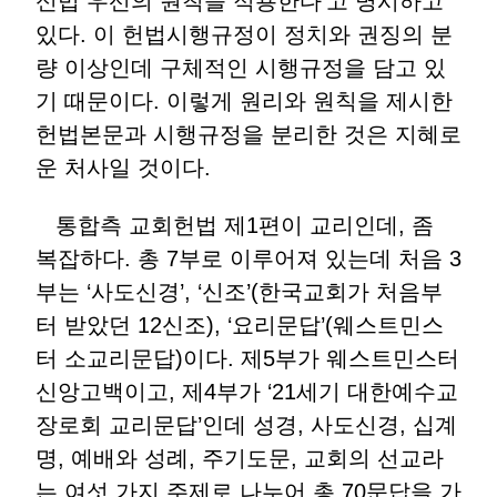
신법 우선의 원칙을 적용한다’고 명시하고
있다. 이 헌법시행규정이 정치와 권징의 분
량 이상인데 구체적인 시행규정을 담고 있
기 때문이다. 이렇게 원리와 원칙을 제시한
헌법본문과 시행규정을 분리한 것은 지혜로
운 처사일 것이다.
통합측 교회헌법 제1편이 교리인데, 좀
복잡하다. 총 7부로 이루어져 있는데 처음 3
부는 ‘사도신경’, ‘신조’(한국교회가 처음부
터 받았던 12신조), ‘요리문답’(웨스트민스
터 소교리문답)이다. 제5부가 웨스트민스터
신앙고백이고, 제4부가 ‘21세기 대한예수교
장로회 교리문답’인데 성경, 사도신경, 십계
명, 예배와 성례, 주기도문, 교회의 선교라
는 여섯 가지 주제로 나누어 총 70문답을 가