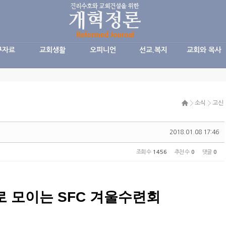
구자료
교회생활
오피니언
선교.복지
교회와 목사
소식
고신
2018.01.08 17:46
조회 수
1456
추천 수
0
댓글
0
 모이는 SFC 겨울수련회