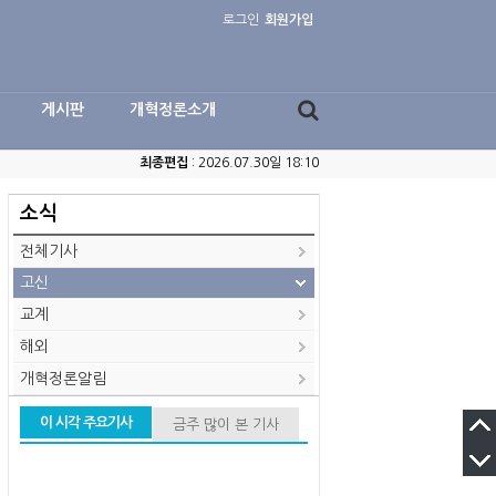
로그인
회원가입
게시판
개혁정론소개
최종편집
: 2026.07.30일 18:10
소식
전체기사
고신
교계
해외
개혁정론알림
이 시각 주요기사
금주 많이 본 기사