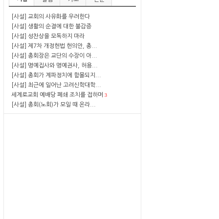
[사설] 교회의 사유화를 우려한다
[사설] 생활의 순결에 대한 불감증
[사설] 성찬상을 모독하지 마라
[사설] 제7차 개정헌법 헌의안, 총...
[사설] 총회장은 교단의 수장이 아...
[사설] 명예집사와 명예권사, 허용...
[사설] 총회가 계파정치에 함몰되지...
[사설] 최근에 일어난 고려신학대학...
세계로교회 예배당 폐쇄 조치를 접하며
3
[사설] 총회(노회)가 모일 때 온라...