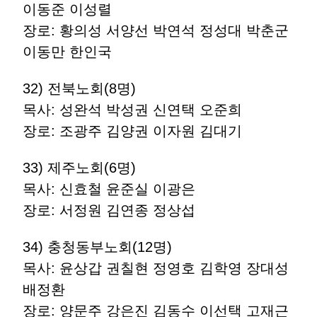
이동준 이성렬
장로: 황의성 서양선 박연석 정성대 박춘군
이동만 한인국
32) 전북노회(8명)
목사: 성완석 박성권 신연택 오준희
장로: 조광주 김양권 이자원 김대기
33) 제주노회(6명)
목사: 신효철 윤준실 이광은
장로: 서정원 김연종 정상섭
34) 충청동부노회(12명)
목사: 윤상갑 권칠현 정영호 김학영 장대성
배정환
장로: 양문주 강은진 김동수 이선택 고재근