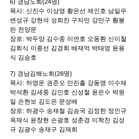
6) 경남노회(24명)
목사: 신진수 이상영 황은선 제인호 남일우
변성규 강현석 성희찬 구자민 강만구 황봉
린 전양문
장로: 박두양 김수중 이연호 오동환 신이철
김회식 이종선 김경회 배재억 박태영 윤용
식 김승호
7) 경남김해노회(28명)
목사: 하영운 권준오 안진출 강동명 이수재
박석환 김세중 김인호 신성철 윤은수 박원
일 손현보 김도은 문성배
장로: 하광수 송재철 김승국 김정한 정인규
옥재식 윤창현 손광호 성춘경 이학찬 김성
규 김광수 송재구 김재희