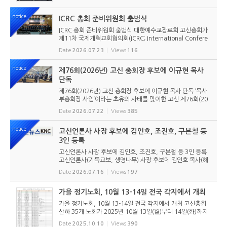
notice
ICRC 총회 준비위원회 출범식
ICRC 총회 준비위원회 출범식 대한예수교장로회 고신총회가
제11차 국제개혁교회협의회(ICRC; International Confere
nce of Reformed Churches) 총회를 앞두고 본격적인 준비
Date
2026.07.23
Views
116
에 들어갔다. 2026년 7월 20일 서울 남서울교회에서 ‘ICRC
총회 준비위원회 ...
notice
제76회(2026년) 고신 총회장 후보에 이규현 목사
단독
제76회(2026년) 고신 총회장 후보에 이규현 목사 단독 ‘목사
부총회장 사임’이라는 초유의 사태를 맞이한 고신 제76회(20
26년) 총회장 후보에 이규현 목사(인천노회) 단독으로 입후보
Date
2026.07.22
Views
385
했다. 6월 9일 경남마산노회의 추천을 받아 입후보했던 강영
구...
notice
고신언론사 사장 후보에 김인호, 조진호, 구본철 등
3인 등록
고신언론사 사장 후보에 김인호, 조진호, 구본철 등 3인 등록
고신언론사(기독교보, 생명나무) 사장 후보에 김인호 목사(해
오름교회), 조진호 장로(소망교회), 구본철 장로(남서울교회)
Date
2026.07.16
Views
197
가 등록했다. 당초 김희종 목사(유호교회)도 거론되었으나 최
종적으로 등...
가을 정기노회, 10월 13-14일 전국 각지에서 개최
가을 정기노회, 10월 13-14일 전국 각지에서 개최 고신총회
산하 35개 노회가 2025년 10월 13일(월)부터 14일(화)까지
전국 각지에서 개최된다. 이번 정기노회에서는 임원 선출과 노
Date
2025.10.10
Views
390