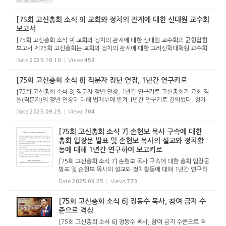
회 현안 등을 다루며, 강도사 인허와 목사 안수식을 진행하게
된다. 이와 함...
[75회 고신총회 소식 9] 교회와 정치의 관계에 대한 신대원 교수회
보고서
[75회 고신총회 소식 9] 교회와 정치의 관계에 대한 신대원 교수회의 균형잡힌
보고서 제75회 고신총회는 교회와 정치의 관계에 대한 고려신학대학원 교수회
의 보고서를 그대로 받기로 했다. 이 보고서는 제74회 총회에서 대사회관계위
Date
2025.10.10
Views
459
원장 원대연 목사가 &ld...
[75회 고신총회 소식 8] 직분자 정년 연장, 1년간 연구키로
[75회 고신총회 소식 8] 직분자 정년 연장, 1년간 연구키로 고신총회가 교회 직
원(직분자)의 정년 연장에 대해 법제부에 맡겨 1년간 연구키로 결의했다. 경기
북부노회, 부산남부노회, 부산서부노회 등 3개 노회는 직분자 정년을 연장해 달
Date
2025.09.25
Views
704
라는 청원을 했다. ...
[75회 고신총회 소식 7] 손현보 목사 구속에 대한
총회 입장문 발표 및 손현보 목사의 설교와 정치활
동에 대해 1년간 연구하여 보고키로
[75회 고신총회 소식 7] 손현보 목사 구속에 대한 총회 입장문
발표 및 손현보 목사의 설교와 정치활동에 대해 1년간 연구하
여 보고키로 제75회 고신총회에 상정된 안건 중 가장 주목을
Date
2025.09.25
Views
773
받는 손현보 목사 관련해 고신총회는 2가지 결정을 했다. 당초
3개 노회...
[75회 고신총회 소식 6] 정동수 목사, 참여 금지 수
준으로 격상
[75회 고신총회 소식 6] 정동수 목사, 참여 금지 수준으로 격