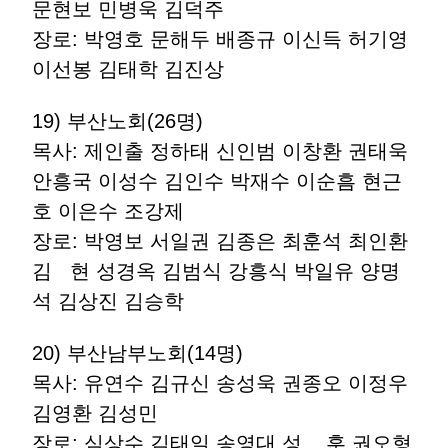
문현보 민병욱 김덕주
장로: 박영호 문해두 배종규 이신득 허기영
이선봉 김태학 김진상
19) 부산노회(26명)
목사: 제인출 정하태 신인범 이창환 권태욱
안흥국 이성수 김인수 박재수 이순흠 현근
호 이은수 조강제
장로: 박영보 서일권 김종은 최훈석 최인환
김 현 성경옥 김범식 강흥식 박일유 양명
석 김상진 김승학
20) 부산남부노회(14명)
목사: 유연수 김규신 송성욱 권종오 이정우
김영환 김성민
장로: 심상수 김태일 송영대 성 훈 권오형