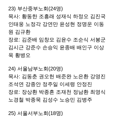
23) 부산중부노회(24명)
목사: 황동한 조흥래 성재식 하정오 김진국
인태웅 노정각 강연만 윤성현 정명운 이동
원 김규환
장로: 김준배 임창모 김윤수 조순식 서봉군
김시근 강준수 손승익 윤종배 배인구 이상
욱 황병오
24) 서울남부노회(20명)
목사: 김동춘 권오헌 배준완 노은환 강영진
조석연 강종안 정주일 이세령 안정진
장로: 장상환 박종흔 조재천 정남환 최영식
노경철 박종묵 김성수 노승민 김병주
25) 서울서부노회(18명)