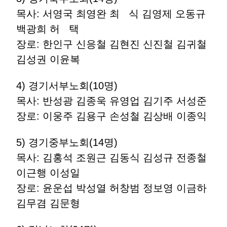
목사: 서영국 최영완 최 식 김영제 오동규
백광희 허 택
장로: 한인구 신응철 김현진 신진철 김귀철
김성권 이윤복
4) 경기서부노회(10명)
목사: 반성광 김종욱 유영업 김기주 서성준
장로: 이웅주 김용구 손성철 김상배 이종익
5) 경기중부노회(14명)
목사: 김홍석 조원근 김동식 김성규 전종철
이근행 이성일
장로: 윤운섭 박성열 허창범 정보영 이금하
김무겸 김문형