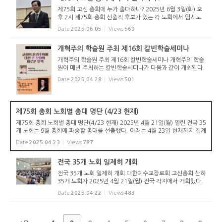
제75회 고신 총회에 누가 출마하나? 2025년 6월 3일(화) 오
후 2시 제75회 총회 선출직 후보가 있는 각 노회에서 임시노
회나 임원회를 열고 후보를 추천했다. 서울남부노회(노회장
Date
2025.06.05
Views
569
김동춘 목사)는 잠실중앙교회당에서 제16-1회 임시노회를 열
고, 유지재단 감사...
개혁주의 학술원 주최 제16회 칼빈학술세미나
개혁주의 학술원 주최 제16회 칼빈학술세미나 개혁주의 학술
원이 매년 주최하는 칼빈학술세미나가 다음과 같이 개최된다.
Date
2025.04.28
Views
501
제75회 총회 노회별 총대 명단 (4/23 현재)
제75회 총회 노회별 총대 명단(4/23 현재) 2025년 4월 21일(월) 열린 전국 35
개 노회는 9월 총회에 파송할 총대를 선출했다. 아래는 4월 23일 현재까지 집계
된 내용이다. 1) 강원노회(6명) 목사: 김신구 김백수 이상수 장로: 한장섭 김남
Date
2025.04.23
Views
787
준 홍종국 2) 경기동...
전국 35개 노회 일제히 개회
전국 35개 노회 일제히 개회 대한예수교장로회 고신총회 산하
35개 노회가 2025년 4월 21일(월) 전국 각지에서 개회했다.
서울남부노회(노회장 김동춘 목사)는 제16회 노회를 4월 21
Date
2025.04.22
Views
483
일(월) 오후 2시 서울제일교회 예배당에서 개회했다. 1부 예배
는 노회장 김...