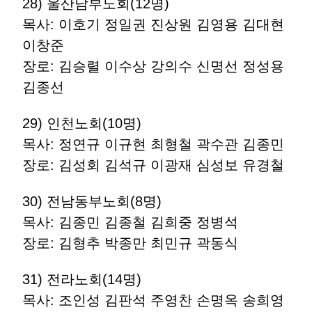
28) 울산남부노회(12명)
목사: 이호기 정일권 진상원 김영용 김대현
이창준
장로: 김승렬 이수상 강의수 신명선 정성용
김종선
29) 인천노회(10명)
목사: 정연규 이규현 최형철 곽수관 김종민
장로: 김성회 김석규 이광재 심성보 유경철
30) 전남동부노회(8명)
목사: 김종민 김종철 김희중 정병석
장로: 김형추 박종만 최민규 곽동식
31) 전라노회(14명)
목사: 조인성 김판석 주영찬 손명옥 송희영