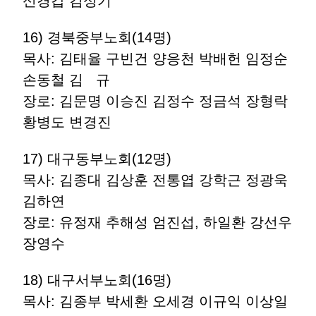
신경갑 김성기
16) 경북중부노회(14명)
목사: 김태율 구빈건 양응천 박배헌 임정순
손동철 김 규
장로: 김문명 이승진 김정수 정금석 장형락
황병도 변경진
17) 대구동부노회(12명)
목사: 김종대 김상훈 전통엽 강학근 정광욱
김하연
장로: 유정재 추해성 엄진섭, 하일환 강선우
장영수
18) 대구서부노회(16명)
목사: 김종부 박세환 오세경 이규익 이상일