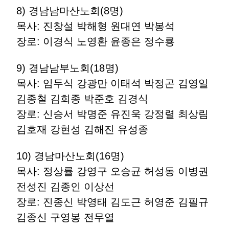
8) 경남남마산노회(8명)
목사: 진창설 박해형 원대연 박봉석
장로: 이경식 노영환 윤종은 정수룡
9) 경남남부노회(18명)
목사: 임두식 강광만 이태석 박정곤 김영일
김종철 김희종 박준호 김경식
장로: 신승서 박명준 유진욱 강정렬 최상림
김호재 강현성 김해진 유성종
10) 경남마산노회(16명)
목사: 정상률 강영구 오승균 허성동 이병권
전성진 김종인 이상선
장로: 진종신 박영태 김도근 허영준 김필규
김종신 구영봉 전무열