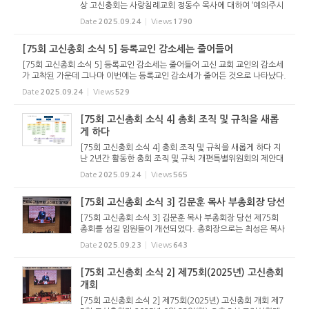
상 고신총회는 사랑침례교회 정동수 목사에 대하여 ‘예의주시
및 교류 자제’를 결의한 2020년 총회 결의를 재확인하고, 이에
Date
2025.09.24
Views
1790
더해 참여 금지 수준으로 격상하기로 했다. 고신총회는 20...
[75회 고신총회 소식 5] 등록교인 감소세는 줄어들어
[75회 고신총회 소식 5] 등록교인 감소세는 줄어들어 고신 교회 교인의 감소세
가 고착된 가운데 그나마 이번에는 등록교인 감소세가 줄어든 것으로 나타났다.
총회 보고서에 의하면, 2025년 1월 기준으로 등록교인은 376,629명이며, 이
Date
2025.09.24
Views
529
는 지난해 378,376명에 ...
[75회 고신총회 소식 4] 총회 조직 및 규칙을 새롭
게 하다
[75회 고신총회 소식 4] 총회 조직 및 규칙을 새롭게 하다 지
난 2년간 활동한 총회 조직 및 규칙 개편특별위원회의 제안대
로 총회 조직 및 규칙을 새롭게 하기로 했다. 당초 총회 첫날
Date
2025.09.24
Views
565
개회선언 후 절차보고를 한 뒤 임원 개선 전에 조직개편안을
받으려 했으...
[75회 고신총회 소식 3] 김문훈 목사 부총회장 당선
[75회 고신총회 소식 3] 김문훈 목사 부총회장 당선 제75회
총회를 섬길 임원들이 개선되었다. 총회장으로는 최성은 목사
(서울서부노회 남서울교회)가 당선되었으며, 2명이 출마해 경
Date
2025.09.23
Views
643
합을 벌인 목사 부총회장에는 김문훈 목사가 당선되었다. 2명
이 출마해 경...
[75회 고신총회 소식 2] 제75회(2025년) 고신총회
개회
[75회 고신총회 소식 2] 제75회(2025년) 고신총회 개회 제7