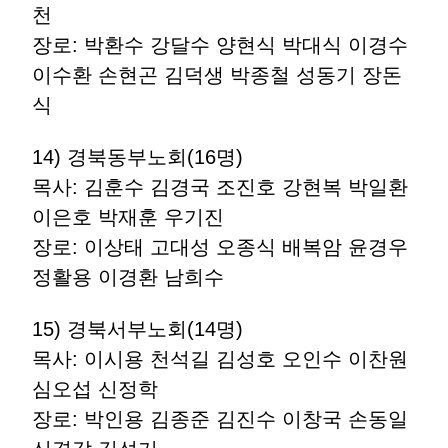
천
장로: 박환수 강달수 양현식 박대식 이경수
이수환 손현곤 김덕생 박종철 성동기 장돈
식
14) 경북동부노회(16명)
목사: 김훈수 김경국 조진호 강현복 박일환
이은호 박재훈 우기진
장로: 이상태 고대성 오종식 배복암 윤경우
정활용 이경환 남희수
15) 경북서부노회(14명)
목사: 이시용 천석길 김성호 오인수 이찬원
심오섭 신정학
장로: 박인용 김종준 김진수 이창국 손동일