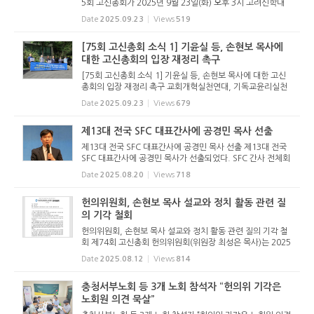
5회 고신총회가 2025년 9월 23일(화) 오후 3시 고려신학대
학원 대강당에서 개회했다. 총회는 본격적인 회무에 앞서 개회
Date
2025.09.23
Views
519
에배를 드렸다. 총회장 정태진 목사가 예배 인도를 했으며, 부
총회장 김승렬 ...
[75회 고신총회 소식 1] 기윤실 등, 손현보 목사에
대한 고신총회의 입장 재정리 촉구
[75회 고신총회 소식 1] 기윤실 등, 손현보 목사에 대한 고신
총회의 입장 재정리 촉구 교회개혁실천연대, 기독교윤리실천
운동, 건강한교회와 사회포럼은 2025년 9월 23일(화) 오후 1
Date
2025.09.23
Views
679
시 30분 제75회 고신총회가 개최되는 고려신학대학원 강당
앞에서 기자회견...
제13대 전국 SFC 대표간사에 공경민 목사 선출
제13대 전국 SFC 대표간사에 공경민 목사 선출 제13대 전국
SFC 대표간사에 공경민 목사가 선출되었다. SFC 간사 전체회
의는 올해 임기가 만료하는 허태영 대표간사의 후임선정을 위
Date
2025.08.20
Views
718
해 2025년 7월 5일 1차 투표를 거쳤다. 이후 8월 19일(화) 오
후 2시, 고려신...
헌의위원회, 손현보 목사 설교와 정치 활동 관련 질
의 기각 철회
헌의위원회, 손현보 목사 설교와 정치 활동 관련 질의 기각 철
회 제74회 고신총회 헌의위원회(위원장 최성은 목사)는 2025
년 8월 12일(화) 손현보 목사 설교 관련 3개 노회의 질의건 기
Date
2025.08.12
Views
814
각을 철회하기로 결정했다. 본보가 보도한 바와 같이 헌의위원
회는 지난 ...
충청서부노회 등 3개 노회 참석자 “헌의위 기각은
노회원 의견 묵살”