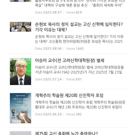
충청서부노회 등 3개 노회 참석자 “헌의위 기각은 노회원 의견
묵살” 대책위 구성해 재론 청원 추진… “총회의 세속화 우려”
목소리도 총회 헌의위원회가 손현보 목사 관련 질의 건을 기각
Date
2025.08.07
Views
929
한데 반발한 3개 노회 참석자들이 대...
손현보 목사의 정치 설교는 고신 신학에 일치한다?
기각 이유는 대체?
손현보 목사의 정치 설교는 고신 신학에 일치한다? 기각 이유
는 대체? 고신총회 헌의위원회(위원장 최성은 목사)는 2025
년 7월 29일(화) 오후 총회회관에서 모임을 열고, 각 노회와
Date
2025.08.04
Views
1642
부서에서 올라온 제75회 고신총회 상정 안건을 점검했다. 이
날 헌의위원회는...
이승미 교수(전 고려신학대학원장) 별세
이승미 교수(전 고려신학대학원장) 별세 고려신학대학원장을
지낸 이승미 교수(1942-2025년)가 지난 2025년 7월 23일
(수) 향년 83세로 별세했다. 7월 25일(금) 오전 6시 30분 발
Date
2025.07.24
Views
501
인이며, 장지는 천안추모공원이다. 유족으로는 배우자 서덕희
외 4명의 자녀와 ...
개혁주의 학술원 제20회 신진학자 포럼
개혁주의 학술원 제20회 신진학자 포럼 개혁주의 학술원(원장
황대우 교수)가 매년 2회 주최하는 제20회 신진학자 포럼이
아래와 같이 2025년 7월 1일(화) 오후 2시, 대구산성교회당
Date
2025.06.20
Views
342
(황원하 목사 시무)에서 열린다. 신진학자 포럼은 박사학위를
받은지 얼마 ...
제75회 고신 총회에 누가 출마하나?