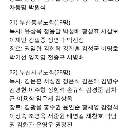
차동명 박원식
21) 부산동부노회(18명)
목사: 유상욱 정용달 박성배 황성표 서삼보
이재민 강필중 정영락 박진성
장로: 권일형 김현탁 강진훈 김성국 이명호
박기선 양지영 전종규 서병배
22) 부산서부노회(28명)
목사: 김문훈 서성진 정은석 김은태 김병수
김경헌 이주형 장현석 손규식 김경준 김차
근 이용창 임은제 김상옥
장로: 김광웅 홍수권 윤인준 황세영 강정석
이정숙 조병욱 서준원 배병길 채찬호 박남
권 김화관 윤영우 권정진