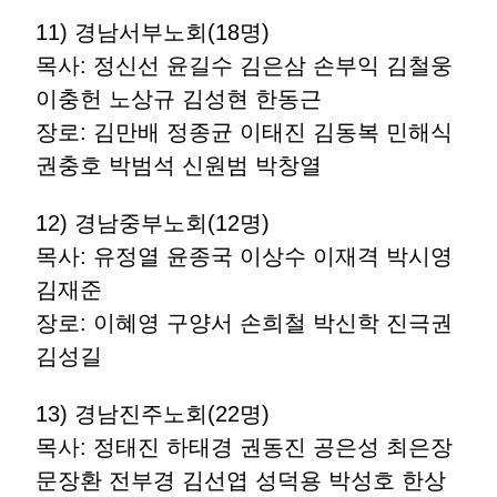
11) 경남서부노회(18명)
목사: 정신선 윤길수 김은삼 손부익 김철웅
이충헌 노상규 김성현 한동근
장로: 김만배 정종균 이태진 김동복 민해식
권충호 박범석 신원범 박창열
12) 경남중부노회(12명)
목사: 유정열 윤종국 이상수 이재격 박시영
김재준
장로: 이혜영 구양서 손희철 박신학 진극권
김성길
13) 경남진주노회(22명)
목사: 정태진 하태경 권동진 공은성 최은장
문장환 전부경 김선엽 성덕용 박성호 한상