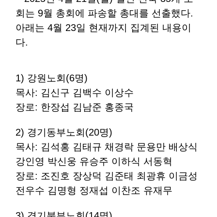
회는 9월 총회에 파송할 총대를 선출했다.
아래는 4월 23일 현재까지 집계된 내용이
다.
1) 강원노회(6명)
목사: 김신구 김백수 이상수
장로: 한장섭 김남준 홍종국
2) 경기동부노회(20명)
목사: 김석홍 김태규 채경락 문용만 배상식
강인영 박신웅 유승주 이하식 서동혁
장로: 조진호 장상덕 김준태 최광휴 이금성
전우수 김명형 정재섭 이찬조 유재무
3) 경기북부노회(14명)