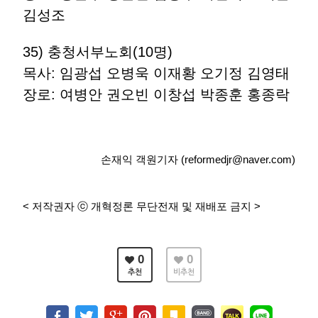
김성조
35) 충청서부노회(10명)
목사: 임광섭 오병욱 이재황 오기정 김영태
장로: 여병안 권오빈 이창섭 박종훈 홍종락
손재익 객원기자 (reformedjr@naver.com)
< 저작권자 ⓒ 개혁정론 무단전재 및 재배포 금지 >
0
0
추천
비추천