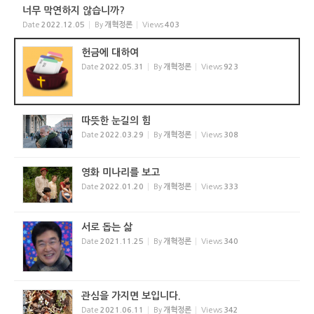
너무 막연하지 않습니까?
Date
2022.12.05
By
개혁정론
Views
403
헌금에 대하여
Date
2022.05.31
By
개혁정론
Views
923
따뜻한 눈길의 힘
Date
2022.03.29
By
개혁정론
Views
308
영화 미나리를 보고
Date
2022.01.20
By
개혁정론
Views
333
서로 돕는 삶
Date
2021.11.25
By
개혁정론
Views
340
관심을 가지면 보입니다.
Date
2021.06.11
By
개혁정론
Views
342