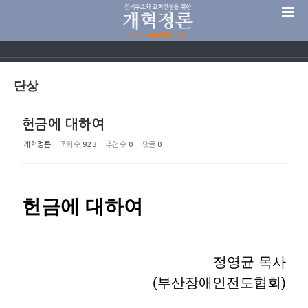
Sketchbook5, 스케치북5
단상
헌금에 대하여
Sketchbook5, 스케치북5
개혁정론
조회 수
923
추천 수
0
댓글
0
헌금에 대하여
정영균 목사
(부산장애인전도협회)