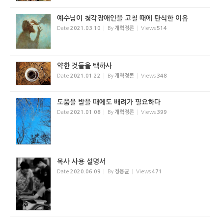
예수님이 청각장애인을 고칠 때에 탄식한 이유
Date
2021.03.10
By
개혁정론
Views
514
약한 것들을 택하사
Date
2021.01.22
By
개혁정론
Views
348
도움을 받을 때에도 배려가 필요하다
Date
2021.01.08
By
개혁정론
Views
399
목사 사용 설명서
Date
2020.06.09
By
정용균
Views
471