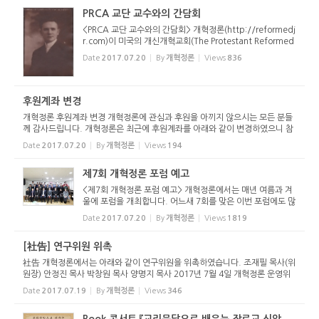
8...
PRCA 교단 교수와의 간담회
<PRCA 교단 교수와의 간담회> 개혁정론(http://reformedj
r.com)이 미국의 개신개혁교회(The Protestant Reformed
Church in America; PRCA)의 Ronald Cammenga 교수님
Date
2017.07.20
By
개혁정론
Views
836
을 모시고 “개혁교회는 신학교육을 어떻게 해야 하는가?”라는
주제로 오픈 포...
후원계좌 변경
개혁정론 후원계좌 변경 개혁정론에 관심과 후원을 아끼지 않으시는 모든 분들
께 감사드립니다. 개혁정론은 최근에 후원계좌를 아래와 같이 변경하였으니 참
고해 주시기 바랍니다. 아울러 지속적인 관심과 후원 부탁드립니다. 개혁정론은
Date
2017.07.20
By
개혁정론
Views
194
전적으로 여러분들의...
제7회 개혁정론 포럼 예고
<제7회 개혁정론 포럼 예고> 개혁정론에서는 매년 여름과 겨
울에 포럼을 개최합니다. 어느새 7회를 맞은 이번 포럼에도 많
은 관심 부탁드립니다. 그동안 주로 대구와 부산에서 모였는데
Date
2017.07.20
By
개혁정론
Views
1819
이번에는 빛고을 광주(光州)에서 열리게 되는 첫 포럼입니다.
호남지역...
[社告] 연구위원 위촉
社告 개혁정론에서는 아래와 같이 연구위원을 위촉하였습니다. 조재필 목사(위
원장) 안정진 목사 박창원 목사 양명지 목사 2017년 7월 4일 개혁정론 운영위
원장
Date
2017.07.19
By
개혁정론
Views
346
Book 콘서트 『교리문답으로 배우는 장로교 신앙』