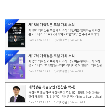
notice
제18회 개혁정론 포럼 개최 소식
제18회 개혁정론 포럼 개최 소식 18번째를 맞이하는 개혁정
론 세미나가 "ICRC(국제개혁교회협의회)"를 주제로 아래와
같이 열린다. 개혁정론은 매년 겨울과 여름에 오프라인 세미나
Date
2026.08.08
By
개혁정론
Views
16
를 개최해서 독자들과 소통하는 시간을 가지고 있다. 그동안
서울, 부산, 대...
notice
제17회 개혁정론 포럼 개최 소식
제17회 개혁정론 포럼 개최 소식 17번째를 맞이하는 개혁정
론 세미나가 "교회법"을 주제로 아래와 같이 열린다. 개혁정론
은 매년 겨울과 여름에 오프라인 세미나를 개최해서 독자들과
Date
2026.01.29
By
개혁정론
Views
522
소통하는 시간을 가지고 있다. 이번에는 『김집사가 알아야 할
교회법』(...
개혁정론 특별강연 (김창훈 박사)
개혁정론 특별강연 개혁정론이 주최하는 특별강연을 아래와
같이 개최합니다. 강연자는 김창훈 박사(Trinity Evangelical
Divinity School. 신약학 Ph.D.)입니다. 최근에 박사학위를
Date
2017.11.20
By
개혁정론
Views
1018
마치고 귀국하신 분입니다. 관심 있으신 분들의 많은 참여 바
랍니다. 일시:...