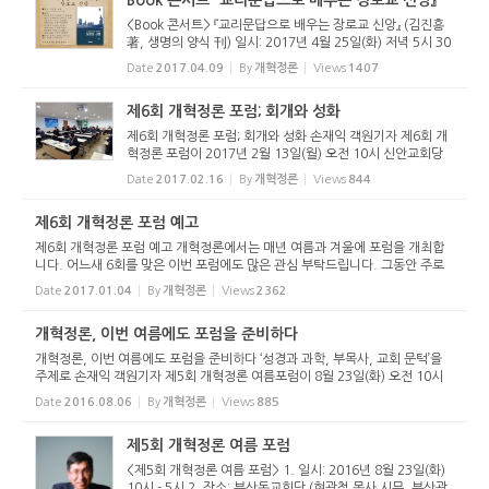
<Book 콘서트> 『교리문답으로 배우는 장로교 신앙』 (김진흥
著, 생명의 양식 刊) 일시: 2017년 4월 25일(화) 저녁 5시 30
분 (저녁식사 제공) 장소: 대구산성교회당(황원하 목사 시무,
Date
2017.04.09
By
개혁정론
Views
1407
대구 북구 대동로 52-12) 참가비: 5,000원 (대구은행 508-11
-421135-3 ...
제6회 개혁정론 포럼; 회개와 성화
제6회 개혁정론 포럼; 회개와 성화 손재익 객원기자 제6회 개
혁정론 포럼이 2017년 2월 13일(월) 오전 10시 신안교회당
(경기도 군포시 소재, 최경훈 목사 시무)에서 열렸다. 개혁정
Date
2017.02.16
By
개혁정론
Views
844
론은 매년 2월과 8월에 포럼을 통해 개혁정론을 소개하고, 개
혁정론 운영위원...
제6회 개혁정론 포럼 예고
제6회 개혁정론 포럼 예고 개혁정론에서는 매년 여름과 겨울에 포럼을 개최합
니다. 어느새 6회를 맞은 이번 포럼에도 많은 관심 부탁드립니다. 그동안 주로
대구와 부산에서 모였는데 이번에는 수도권 지역에 거주하시는 독자들을 위하
Date
2017.01.04
By
개혁정론
Views
2362
여 군포에서 개최합니다...
개혁정론, 이번 여름에도 포럼을 준비하다
개혁정론, 이번 여름에도 포럼을 준비하다 ‘성경과 과학, 부목사, 교회 문턱’을
주제로 손재익 객원기자 제5회 개혁정론 여름포럼이 8월 23일(화) 오전 10시
부산동교회당(현광철 목사 시무, 부산광역시 남구 지게골로 128-38/051-642
Date
2016.08.06
By
개혁정론
Views
885
-6555)에서 개최된다. 매...
제5회 개혁정론 여름 포럼
<제5회 개혁정론 여름 포럼> 1. 일시: 2016년 8월 23일(화)
10시 - 5시 2. 장소: 부산동교회당 (현광철 목사 시무, 부산광