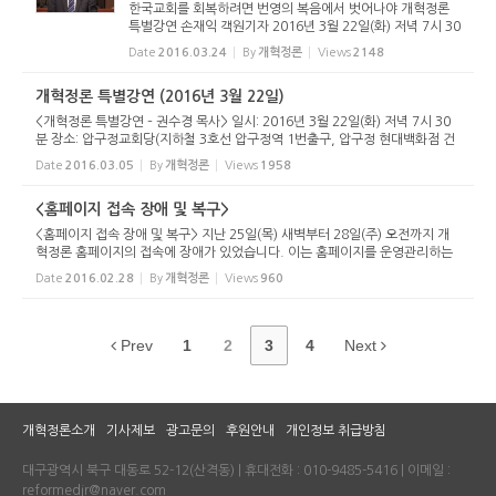
한국교회를 회복하려면 번영의 복음에서 벗어나야 개혁정론
특별강연 손재익 객원기자 2016년 3월 22일(화) 저녁 7시 30
분 압구정교회당(노은환 목사 시무)에서는 개혁정론 특별강연
Date
2016.03.24
By
개혁정론
Views
2148
이 있었다. 개혁정론은 그동안 매년 2월과 8월에 각각 포럼을
개최했는데 계...
개혁정론 특별강연 (2016년 3월 22일)
<개혁정론 특별강연 – 권수경 목사> 일시: 2016년 3월 22일(화) 저녁 7시 30
분 장소: 압구정교회당(지하철 3호선 압구정역 1번출구, 압구정 현대백화점 건
너편) (노은환 목사 시무 / 서울시 강남구 압구정로 29길 17 / 전화: 02-540-4
Date
2016.03.05
By
개혁정론
Views
1958
400) 제목: 가시떨기에서...
<홈페이지 접속 장애 및 복구>
<홈페이지 접속 장애 및 복구> 지난 25일(목) 새벽부터 28일(주) 오전까지 개
혁정론 홈페이지의 접속에 장애가 있었습니다. 이는 홈페이지를 운영관리하는
업체의 클라우드 서버 네트워크 장애로 인한 것이었는데, 복구에 상당한 시간이
Date
2016.02.28
By
개혁정론
Views
960
걸렸습니다. 저희 홈페...
Prev
1
2
3
4
Next
개혁정론소개
기사제보
광고문의
후원안내
개인정보 취급방침
대구광역시 북구 대동로 52-12(산격동) | 휴대전화 : 010-9485-5416 | 이메일 :
reformedjr@naver.com