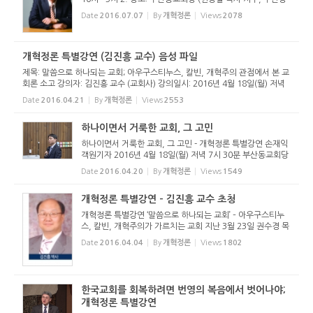
역시 남구 지게골로 128-38, 051-642-6555) 3. 사전접수:
Date
2016.07.07
By
개혁정론
Views
2078
선착순 60명, 등록비 5,000원(교재, 식사, 간식 포함) 4. 등록
계좌: 대구은행...
개혁정론 특별강연 (김진흥 교수) 음성 파일
제목: 말씀으로 하나되는 교회; 아우구스티누스, 칼빈, 개혁주의 관점에서 본 교
회론 소고 강의자: 김진흥 교수 (교회사) 강의일시: 2016년 4월 18일(월) 저녁
7시 30분 장소: 부산동교회당
Date
2016.04.21
By
개혁정론
Views
2553
하나이면서 거룩한 교회, 그 고민
하나이면서 거룩한 교회, 그 고민 - 개혁정론 특별강연 손재익
객원기자 2016년 4월 18일(월) 저녁 7시 30분 부산동교회당
(현광철 목사 시무)에서는 개혁정론 특별강연이 있었다. 지난
Date
2016.04.20
By
개혁정론
Views
1549
3월 22일 서울에서 특별강연을 개최한 바 있는 개혁정론은 부
산에서도 특...
개혁정론 특별강연 - 김진흥 교수 초청
개혁정론 특별강연 ‘말씀으로 하나되는 교회’ – 아우구스티누
스, 칼빈, 개혁주의가 가르치는 교회 지난 3월 23일 권수경 목
사를 초청하여 서울에서 특별강연을 가진 바 있는 개혁정론이
Date
2016.04.04
By
개혁정론
Views
1802
이번에는 부산에서 아래와 같이 특별강연을 가집니다. - 아 래
- 일시: ...
한국교회를 회복하려면 번영의 복음에서 벗어나야;
개혁정론 특별강연