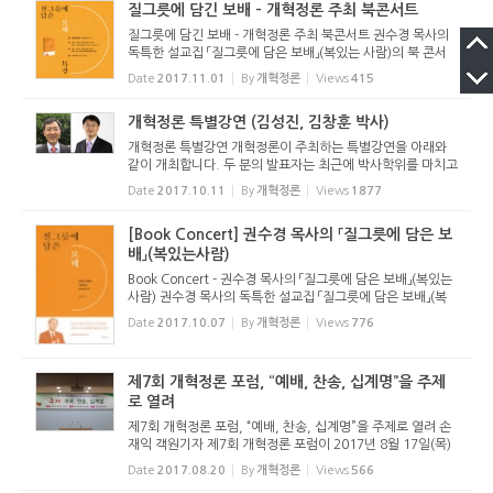
질그릇에 담긴 보배 - 개혁정론 주최 북콘서트
질그릇에 담긴 보배 - 개혁정론 주최 북콘서트 권수경 목사의
독특한 설교집 「질그릇에 담은 보배」(복있는 사람)의 북 콘서
트가 두 차례에 걸쳐 개최된다. 이 북 콘서트는 하나님의 말씀
Date
2017.11.01
By
개혁정론
Views
415
인 성경과 이 시대를 살아가는 현대인, 어느 쪽도 놓지 않고 붙
잡고 ...
개혁정론 특별강연 (김성진, 김창훈 박사)
개혁정론 특별강연 개혁정론이 주최하는 특별강연을 아래와
같이 개최합니다. 두 분의 발표자는 최근에 박사학위를 마치고
귀국하신 분들입니다. 관심 있으신 분들의 많은 참여 바랍니
Date
2017.10.11
By
개혁정론
Views
1877
다. 미리 신청하시는 분 중 선착순 50명에 한해 학교 식당에서
식사를 제...
[Book Concert] 권수경 목사의 「질그릇에 담은 보
배」(복있는사람)
Book Concert - 권수경 목사의 「질그릇에 담은 보배」(복있는
사람) 권수경 목사의 독특한 설교집 「질그릇에 담은 보배」(복
있는 사람)의 북 콘서트가 아래와 같이 두 차례에 걸쳐 개최된
Date
2017.10.07
By
개혁정론
Views
776
다. 이 북 콘서트는 하나님의 말씀인 성경과 이 시대를 살아가
는 현대...
제7회 개혁정론 포럼, “예배, 찬송, 십계명”을 주제
로 열려
제7회 개혁정론 포럼, “예배, 찬송, 십계명”을 주제로 열려 손
재익 객원기자 제7회 개혁정론 포럼이 2017년 8월 17일(목)
오전 10시 30분 광주은광교회당(광주광역시 광산구 수완로 1
Date
2017.08.20
By
개혁정론
Views
566
18, 전원호 목사 시무)에서 열렸다. 개혁정론은 매년 2월과