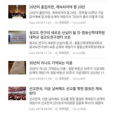
20년이 흘렀지만, 계속되어야 할 20년
20년이 흘렀지만, 계속되어야 할 20년 - 한목협 20주년 기념
감사예배 및 포럼 손재익 객원기자 “20년이 흘러 이렇게 기념
하지만 정말 우리가 해야 할 일은 회개와 기도입니다.” 한목협
Date
2018.11.21
By
개혁정론
Views
447
20주년 감사예배 설교를 맡은 전병금 목사(기장, 한목협 명...
청교도 연구의 새로운 산실이 될 것-합동신학대학원
대학교 청교도연구센터 오픈
청교도 연구의 새로운 산실이 될 것 - 합동신학대학원대학교
청교도연구센터 오픈 손재익 객원기자 합동신학대학원대학교
(이하 합신대학원)가 합신 청교도연구센터(센터장 안상혁 교
Date
2018.11.15
By
개혁정론
Views
982
수)를 오픈했다. 합신대학원은 무너진 한국교회의 도덕성 회
복은 신앙회복운...
30년이 지나도 기억되는 이름
30년이 지나도 기억되는 이름 - 정암 박윤선 30주기 기념대회
손재익 객원기자 정암 박윤선 30주기 기념대회가 2018년 11
월 5일(월) 은평교회당(서울시 강동구 길동)에서 열렸다. “한
Date
2018.11.06
By
개혁정론
Views
641
국교회에 주신 하나님의 선물, 정암 박윤선”이라는 주제로
열...
선교한국, 더운 날씨에도 선교를 향한 열정은 계속
된다
선교한국, 더운 날씨에도 선교를 향한 열정은 계속된다 손재익
객원기자 선교한국 2018(조직위원장 김종호 목사)이 세종대
학교(서울시 광진구 소재)에서 2018년 8월 6일(월)부터 10일
Date
2018.08.08
By
개혁정론
Views
659
(금)까지 열리고 있다. 선교한국은 학생선교단체, 해외파송단