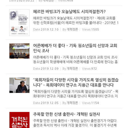
Date
2020.05.22
By
개혁정론
Views
408
총)는 5월 ...
헤르만 바빙크가 오늘날에도 시의적절한가?
헤르만 바빙크가 오늘날에도 시의적절한가? - 제6회 교회를
위한 신학포럼(서울)이 헤르만 바빙크를 불러내다 - 2019년 1
2월 9일(월) 오후 2시 총회창립 100주년 기념관 4층에서 ‘제6
Date
2019.12.10
By
개혁정론
Views
1505
회 교회를 위한 신학포럼(서울)’이 열렸다. 이번 포럼에서는 ...
어른예배가 더 좋다 - 기독 청소년들의 신앙과 교회
인식 조사
어른예배가 더 좋다 - 기독 청소년들의 신앙과 교회 인식 조사
청소년들이 학생예배에 비해 어른예배를 더 만족해 한다는 흥
미로운 조사결과가 나왔다. 실천신학대학원대학교 21세기 교
Date
2019.12.09
By
개혁정론
Views
972
회연구소(정재영 소장)와 한국교회탐구센터(송인규 소장)가
발표한 &lsqu...
“목회자들이 다양한 시각을 가지도록 열심히 돕겠습
니다” - 목회데이터 연구소 지용근 대표를 만나다
“목회자들이 다양한 시각을 가지도록 열심히 돕겠습니다” - 목
회데이터 연구소 지용근 대표를 만나다 목회데이터 연구소 지
용근 대표(지앤컴리서치 대표이사)를 본지가 만났다. 목회데
Date
2019.12.05
By
개혁정론
Views
1154
이터 연구소는 목회자와 교회리더십에게 세상과 교회의 흐
름...
주목할 만한 신생 출판사- 개혁된 실천사
주목할 만한 신생 출판사 - 개혁된 실천사 출판경기가 어렵다.
출판과 독서의 역사 이래 가장 불경기다. 이 불경기가 수년째