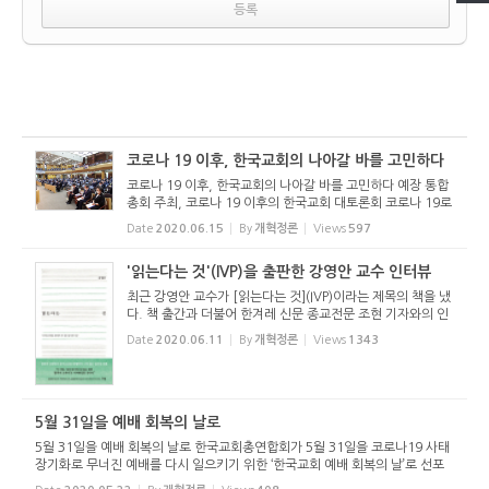
코로나 19 이후, 한국교회의 나아갈 바를 고민하다
코로나 19 이후, 한국교회의 나아갈 바를 고민하다 예장 통합
총회 주최, 코로나 19 이후의 한국교회 대토론회 코로나 19로
인해 온 사회와 교회가 새로운 시대를 모색하는 요즘, 예장 통
Date
2020.06.15
By
개혁정론
Views
597
합 총회가 주최한 토론회가 열렸다. 2020년 6월 15일(월) 오
전 10시 30...
'읽는다는 것'(IVP)을 출판한 강영안 교수 인터뷰
최근 강영안 교수가 [읽는다는 것](IVP)이라는 제목의 책을 냈
다. 책 출간과 더불어 한겨레 신문 종교전문 조현 기자와의 인
터뷰가 실렸다(관련기사: http://hani.co.kr/arti/well/peo
Date
2020.06.11
By
개혁정론
Views
1343
ple/948620.html?_fr=fb#cb). 하지만, 원래 작성했던 답
변이 많이 누락이 ...
5월 31일을 예배 회복의 날로
5월 31일을 예배 회복의 날로 한국교회총연합회가 5월 31일을 코로나19 사태
장기화로 무너진 예배를 다시 일으키기 위한 ‘한국교회 예배 회복의 날’로 선포
했다. 한국교회총연합회(공동대표회장 김태영 류정호 문수석 목사, 이하 한교