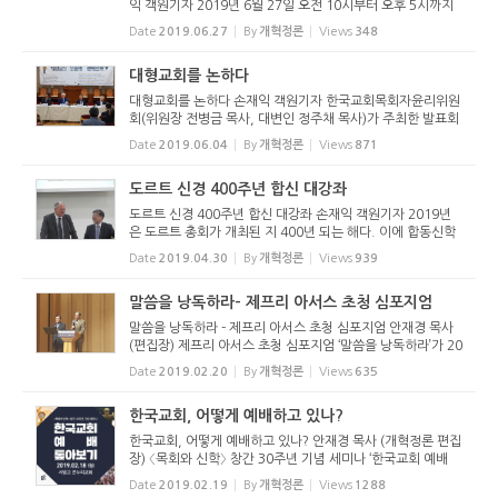
익 객원기자 2019년 6월 27일 오전 10시부터 오후 5시까지
새문안교회당(서울시 종로구 사직동 소재, 이상학 목사 시무)
Date
2019.06.27
By
개혁정론
Views
348
에서는 2019년 제21회 한국기독교목회자협의회(이하 한목
협) 전국수련회가 ...
대형교회를 논하다
대형교회를 논하다 손재익 객원기자 한국교회목회자윤리위원
회(위원장 전병금 목사, 대변인 정주채 목사)가 주최한 발표회
가 “대형교회 무엇이 문제인가?”라는 주제로 열렸다. 2019년
Date
2019.06.04
By
개혁정론
Views
871
6월 4일(화) 오후 2시 한국기독교회관(서울시 종로구 소재)
2...
도르트 신경 400주년 합신 대강좌
도르트 신경 400주년 합신 대강좌 손재익 객원기자 2019년
은 도르트 총회가 개최된 지 400년 되는 해다. 이에 합동신학
대학원대학교(총장 정창균 교수, 이하 합신)는 도르트 신경 40
Date
2019.04.30
By
개혁정론
Views
939
0주년 합신 대강좌를 개최했다. 이 행사는 2019년 4월 30일
(화)부터 시작해 ...
말씀을 낭독하라- 제프리 아서스 초청 심포지엄
말씀을 낭독하라 - 제프리 아서스 초청 심포지엄 안재경 목사
(편집장) 제프리 아서스 초청 심포지엄 ‘말씀을 낭독하라’가 20
19년 2월 19일(화) 오후 6시 30분에 연세대학교 100주년 기
Date
2019.02.20
By
개혁정론
Views
635
념관 콘서트홀에서 열렸다. 초청받은 400이상의 청중이 콘
서...
한국교회, 어떻게 예배하고 있나?
한국교회, 어떻게 예배하고 있나? 안재경 목사 (개혁정론 편집
장) 〈목회와 신학〉 창간 30주년 기념 세미나 ‘한국교회 예배
톺아보기’가 2019년 2월 18일 서빙고 온누리교회 두란노홀에
Date
2019.02.19
By
개혁정론
Views
1288
서 열렸다. 〈목회와 신학〉 편집장 스티브 차 목사는 30주...