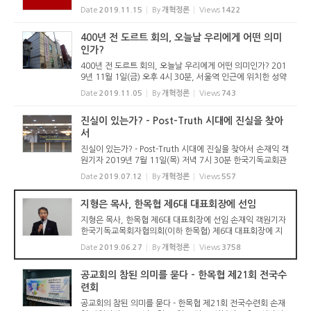
계속되고 있다. 기독출판은 더 심하다. 책의 종교인 기독교임
Date
2019.11.15
By
개혁정론
Views
1422
에도 기독교인들이 신앙서적을 잘 찾지 않는다. 이런 현실 속
에서 개혁...
400년 전 도르트 회의, 오늘날 우리에게 어떤 의미
인가?
400년 전 도르트 회의, 오늘날 우리에게 어떤 의미인가? 201
9년 11월 1일(금) 오후 4시 30분, 서울역 인근에 위치한 성약
교회당(독립개신교회, 김명순 목사 시무)에서 도르트 회의를
Date
2019.11.05
By
개혁정론
Views
743
기념한 특강이 있었다. 개혁정론(위원장 성희찬 목사)과 독립
개신교회신학...
진실이 있는가? - Post-Truth 시대에 진실을 찾아
서
진실이 있는가? - Post-Truth 시대에 진실을 찾아서 손재익 객
원기자 2019년 7월 11일(목) 저녁 7시 30분 한국기독교회관
2층 조에홀에서는 진실과 거짓을 묻는 강의가 있었다. 기독교
Date
2019.07.12
By
개혁정론
Views
557
윤리실천운동(공동대표 정병오, 배종석, 정현구)이 발행하는
좋은나무 발...
지형은 목사, 한목협 제6대 대표회장에 선임
지형은 목사, 한목협 제6대 대표회장에 선임 손재익 객원기자
한국기독교목회자협의회(이하 한목협) 제6대 대표회장에 지
형은 목사(기성, 성락성결교회)가 선임됐다. 한목협은 2019
Date
2019.06.27
By
개혁정론
Views
3758
년 6월 27일 새문안교회당에서 전국수련회를 가진 뒤 제12차
정기총회를 열고...
공교회의 참된 의미를 묻다 - 한목협 제21회 전국수
련회
공교회의 참된 의미를 묻다 - 한목협 제21회 전국수련회 손재