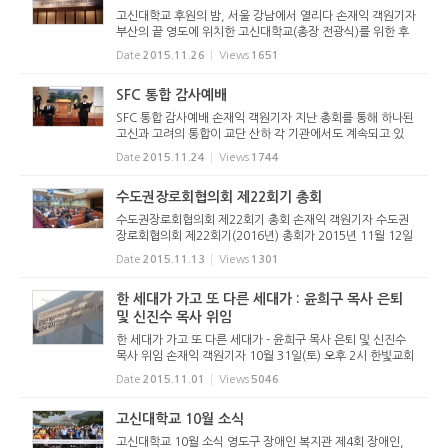
고신대학교 후원의 밤, 서울 강남에서 열리다 손재익 객원기자
부산의 끝 영도에 위치한 고신대학교(총장 전광식)를 위한 후
원의 밤이 서울특별시 강남구 삼성동에 위치한 그랜드 인터컨
Date
2015.11.26
Views
1651
티넨탈호텔 서울 파르나스 그랜드볼룸에서 2015년 11월 24
일(화) 저녁 6...
SFC 통합 감사예배
SFC 통합 감사예배 손재익 객원기자 지난 총회를 통해 하나된
고신과 고려의 통합이 교단 산하 각 기관에서도 계속되고 있
다. 그 일환으로 2015년 11월 21일(토) 오전 11시 서울영동
Date
2015.11.24
Views
1744
교회당(담임 정현구 목사)에서는 SFC 통합 감사예배가 운동
원, 간사, 동문 ...
수도권장로회협의회 제22회기 총회
수도권장로회협의회 제22회기 총회 손재익 객원기자 수도권
장로회협의회 제22회기(2016년) 총회가 2015년 11월 12일
(목) 오후 7시 서울영천교회당(이용호 목사 시무)에서 열렸다.
Date
2015.11.13
Views
1301
수도권장로회협의회는 수도권에 위치하고 있는 8개 노회(경
기, 경인, 남서울, ...
한 세대가 가고 또 다른 세대가 : 윤희구 목사 은퇴
및 신진수 목사 위임
한 세대가 가고 또 다른 세대가 - 윤희구 목사 은퇴 및 신진수
목사 위임 손재익 객원기자 10월 31일(토) 오후 2시 한빛교회
당(창원시 의창구 신월로 6번길 7)에서는 윤희구 목사의 은퇴
Date
2015.11.01
Views
5046
식과 신진수 목사의 위임식이 열렸다. 이 예식은 총 4부의 순
서로 이루...
고신대학교 10월 소식
고신대학교 10월 소식 영도구 장애인 복지관 제4회 장애인,