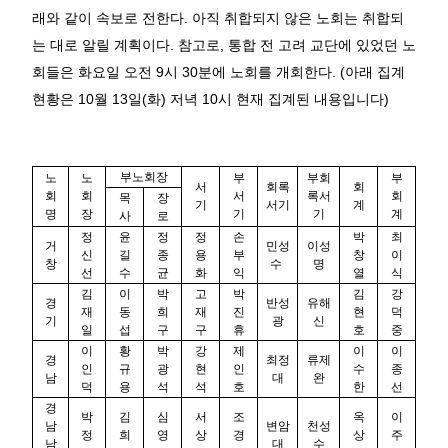
래와 같이 속보로 전한다
.
아직 취합되지 않은 노회는 취합되
는 대로 알릴 계획이다. 참고로, 통합 전 고려 교단에 있었던 노
회들은 화요일 오전 9시 30분에 노회를 개회한다. (아래 집계
현황은 10월 13일(화) 저녁 10시 현재 집계된 내용입니다)
부노회장
노
노
부
부회
부
서
회록
회
회
회
서
록서
회
목
장
기
서기
계
명
장
기
기
계
사
로
정
윤
정
정
손
박
최
거
민성
이성
신
길
종
용
부
창
이
창
수
명
선
수
균
화
익
열
식
김
이
박
고
박
김
강
경
반성
유해
재
동
희
재
진
현
덕
기
광
신
일
섭
구
구
휴
호
중
이
황
박
강
제
이
이
경
최정
류제
인
규
광
현
인
수
종
남
대
완
덕
용
석
석
호
한
선
경
박
김
심
서
조
옥
이
남
변암
천성
정
희
영
상
경
상
주
남
대
수