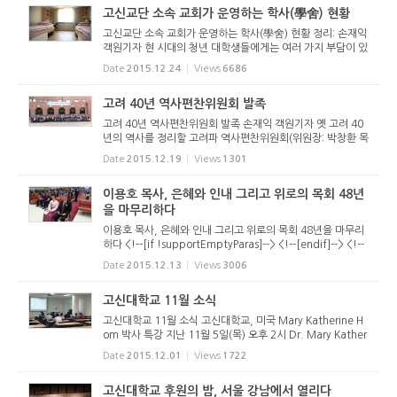
고신교단 소속 교회가 운영하는 학사(學舍) 현황
고신교단 소속 교회가 운영하는 학사(學舍) 현황 정리: 손재익
객원기자 현 시대의 청년 대학생들에게는 여러 가지 부담이 있
다. 그 중에 하나가 바로 ‘거주 비용’에 대한 부담이다. 서울지
Date
2015.12.24
Views
6686
역의 아파트 평균 전세가격이 3억이다. 서울지역 대학가 주변
의 원룸...
고려 40년 역사편찬위원회 발족
고려 40년 역사편찬위원회 발족 손재익 객원기자 옛 고려 40
년의 역사를 정리할 고려파 역사편찬위원회(위원장: 박창환 목
사)가 발족했다. 통합후속추진위원회(위원장: 원현호 목사)는
Date
2015.12.19
Views
1301
지난 2015년 11월 26일 고려신학교 회의실에서 제7차 회의
를 갖고 고려파...
이용호 목사, 은혜와 인내 그리고 위로의 목회 48년
을 마무리하다
이용호 목사, 은혜와 인내 그리고 위로의 목회 48년을 마무리
하다 <!--[if !supportEmptyParas]--> <!--[endif]--> <!--
[if !supportEmptyParas]--> <!--[endif]--> 손재익 객원기
Date
2015.12.13
Views
3006
자 <!--[if !supportEmptyParas]--> <!--[endif]--> <!--[if
!supportEmptyPar...
고신대학교 11월 소식
고신대학교 11월 소식 고신대학교, 미국 Mary Katherine H
om 박사 특강 지난 11월 5일(목) 오후 2시 Dr. Mary Kather
ine Hom(미국 (전)Ambrose Seminary 교수)가 고신대학교
Date
2015.12.01
Views
1722
(총장 전광식)를 방문하여 선교목회대학원(목회학전공)에 재
학 중인 외국인 유학생들...
고신대학교 후원의 밤, 서울 강남에서 열리다