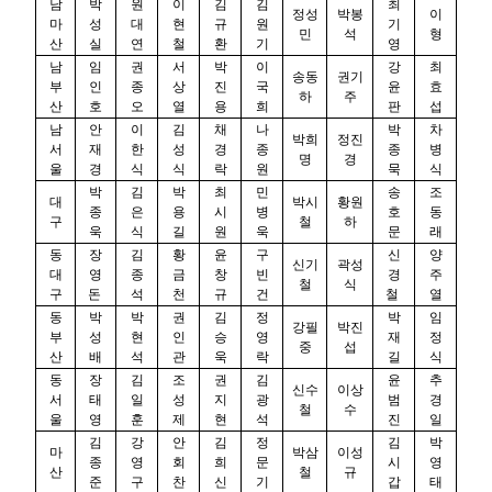
남
박
원
이
김
김
최
정성
박봉
이
마
성
대
현
규
원
기
민
석
형
산
실
연
철
환
기
영
남
임
권
서
박
이
강
최
송동
권기
부
인
종
상
진
국
윤
효
하
주
산
호
오
열
용
희
판
섭
남
안
이
김
채
나
박
차
박희
정진
서
재
한
성
경
종
종
병
명
경
울
경
식
식
락
원
묵
식
박
김
박
최
민
송
조
대
박시
황원
종
은
용
시
병
호
동
구
철
하
욱
식
길
원
욱
문
래
동
장
김
황
윤
구
신
양
신기
곽성
대
영
종
금
창
빈
경
주
철
식
구
돈
석
천
규
건
철
열
동
박
박
권
김
정
박
임
강필
박진
부
성
현
인
승
영
재
정
중
섭
산
배
석
관
욱
락
길
식
동
장
김
조
권
김
윤
추
신수
이상
서
태
일
성
지
광
범
경
철
수
울
영
훈
제
현
석
진
일
김
강
안
김
정
김
박
마
박삼
이성
종
영
회
희
문
시
영
산
철
규
준
구
찬
신
기
갑
태