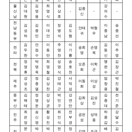
울
김
김
최
송
강
김종
산
대
영
영
상
-
-
의
-
신
남
현
용
식
호
수
전
김
김
이
정
김
이
송
남
안태
박형
성
종
대
병
도
종
종
동
귀
우
하
민
안
석
형
남
선
부
김
안
이
주
이
김
이
전
송희
손명
두
점
동
영
기
동
주
라
영
옥
한
수
만
찬
룡
신
영
정
박
최
성
송
맹
김
전
오준
이학
영
명
영
영
호
완
장
북
희
곤
휴
옥
철
식
찬
수
근
강
정
김
강
서
엄
박
제
이동
이상
성
종
상
태
덕
창
진
주
희
성
조
열
찬
근
섭
용
철
중
김
정
강
박
강
김
전
김희
김성
부
해
명
상
민
연
종
기
상
진
산
태
운
균
구
만
대
준
최
송
황
최
전
하
강
진
공은
성덕
은
신
성
인
부
종
달
주
성
용
장
영
진
식
경
갑
수
문
박
박
전
정
배
김
진
김영
조금