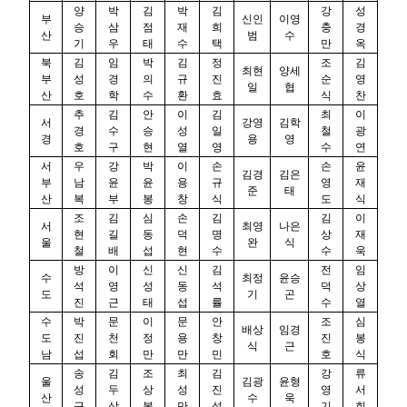
양
박
김
박
김
강
성
부
신인
이영
승
삼
점
재
희
충
경
산
범
수
기
우
태
수
택
만
옥
북
김
임
박
김
정
조
김
최현
양세
부
성
경
의
규
진
순
영
일
협
산
호
학
수
환
효
식
찬
추
김
안
이
김
최
이
서
강영
김학
경
수
승
성
일
철
광
경
용
영
호
구
현
열
영
수
연
서
우
강
박
이
손
손
윤
김경
김은
부
남
윤
윤
용
규
영
재
준
태
산
복
부
봉
창
식
도
식
조
김
심
손
김
김
이
서
최영
나은
현
길
동
덕
명
상
재
울
완
식
철
배
섭
현
수
수
욱
방
이
신
신
김
전
임
수
최정
윤승
석
영
성
동
석
덕
상
도
기
곤
진
근
태
섭
률
수
열
수
박
문
이
문
안
조
심
배상
임경
도
진
천
정
용
창
진
봉
식
근
남
섭
회
만
만
민
호
식
송
김
조
최
김
강
류
울
김광
윤형
성
두
상
성
진
영
서
산
수
욱
근
삼
복
만
석
기
희