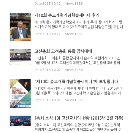
을 가졌다. 총회성경연구소는 지난 9월 교단 총회에서 총회직
Date
2015.10.12
Views
1156
속기관으로 설립되어 교회의 바른 성경연구와 목회자들의 건
강한 목회를 ...
제10회 종교개혁기념학술세미나 후기
제10회 종교개혁기념학술세미나 후기 주제: 종교개혁과 프랑
스개혁교회 황대우 교수 (개혁주의학술원 책임연구원) 고신대
학교 개혁주의학술원(원장 이신열 교수)은 매년 2회의 세미나
Date
2015.10.12
Views
1251
를 개최하는데, 상반기에는 “칼빈학술세미나”, 하반기에는 “종
교개혁기념학...
고신총회 고려총회 통합 감사예배
고신총회 고려총회 통합 감사예배 손재익 객원기자 2015년 1
0월 6일 낮 12시 고려신학대학원에서는 고신총회 고려총회
통합 감사예배가 있었다. 지난 제65회 총회(9월 13-15일)에
Date
2015.10.07
Views
2033
서 두 교단이 하나로 통합되었는데, 이번에 그에 대한 감사예
배를 드린 것이다....
“제10회 종교개혁기념학술세미나”에 초청합니다!
“제10회 종교개혁기념학술세미나”에 초청합니다! 2015년 1
0월 8일(목) 오후 2시에는 고신대학교 손양원 기념홀에서 개
혁주의학술원(이신열 원장)이 주관하여 매년 종교개혁을 기념
Date
2015.10.01
Views
1397
하는 “종교개혁기념학술세미나”가 개최될 예정이다. 이번 행
사의 주제는 “종교...
[총회 소식 10] 고신교회의 현황 (2015년 2월 기준)
[총회 소식 10] 고신교회의 현황 (2015년 2월 기준) 손재익
객원기자 고신총회에 소속된 개체교회들은 매년 2월 둘째 주