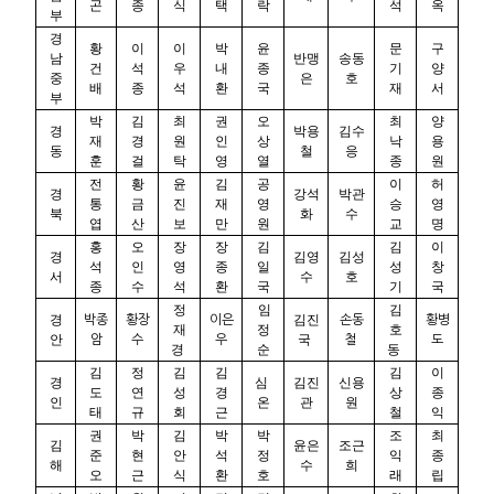
곤
종
식
택
락
석
옥
부
경
황
이
이
박
윤
문
구
남
반맹
송동
건
석
우
내
종
기
양
중
은
호
배
종
석
환
국
재
서
부
박
김
최
권
오
최
양
경
박용
김수
재
경
원
인
상
낙
용
동
철
응
훈
걸
탁
영
열
종
원
전
황
윤
김
공
이
허
경
강석
박관
통
금
진
재
영
승
영
북
화
수
엽
산
보
만
원
교
명
홍
오
장
장
김
김
이
경
김영
김성
석
인
영
종
일
성
창
서
수
호
종
수
석
환
국
기
국
정
임
김
경
김진
박종
황장
이은
손동
황병
재
정
호
안
국
암
수
우
철
도
경
순
동
김
정
김
김
김
이
경
심
김진
신용
도
연
성
경
상
종
인
온
관
원
태
규
회
근
철
익
권
박
김
박
박
조
최
김
윤은
조근
준
현
안
석
정
익
종
해
수
희
오
근
식
환
호
래
립