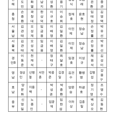
도
화
남
성
용
은
종
해
식
래
민
열
지
환
기
환
관
손
곽
한
이
이
임
김
충
정재
윤호
종
창
상
규
승
태
영
청
호
현
환
대
덕
호
희
정
택
서
김
오
임
이
김
손
박
이인
정승
울
관
성
금
배
일
정
유
제
남
남
태
재
용
영
환
률
선
서
김
오
임
이
김
손
박
이인
정승
울
관
성
금
배
일
정
유
제
남
북
태
재
용
영
환
률
선
이
천
정
최
채
김
경
임경
이성
동
재
태
달
원
성
-
인
B
호
규
준
석
구
호
석
미
강
영
김건
황병
정상
신병
서만
박종
김경
김평
용
남
수
명
민
철
훈
준
일
섭
구
양
박
박
정
조
호
양문
하광
이용
문
-
성
종
기
명
남
승
호
백
화
권
환
영
수
신
노
임
백
김
중
임광
이하
김종
영
종
한
상
동
-
부
채
상
필
일
인
섭
오
현