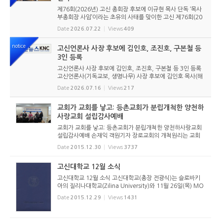
제76회(2026년) 고신 총회장 후보에 이규현 목사 단독 ‘목사
부총회장 사임’이라는 초유의 사태를 맞이한 고신 제76회(20
26년) 총회장 후보에 이규현 목사(인천노회) 단독으로 입후보
Date
2026.07.22
Views
409
했다. 6월 9일 경남마산노회의 추천을 받아 입후보했던 강영
구...
notice
고신언론사 사장 후보에 김인호, 조진호, 구본철 등
3인 등록
고신언론사 사장 후보에 김인호, 조진호, 구본철 등 3인 등록
고신언론사(기독교보, 생명나무) 사장 후보에 김인호 목사(해
오름교회), 조진호 장로(소망교회), 구본철 장로(남서울교회)
Date
2026.07.16
Views
217
가 등록했다. 당초 김희종 목사(유호교회)도 거론되었으나 최
종적으로 등...
교회가 교회를 낳고: 등촌교회가 분립개척한 양천하
사랑교회 설립감사예배
교회가 교회를 낳고: 등촌교회가 분립개척한 양천하사랑교회
설립감사예배 손재익 객원기자 장로교회의 개척원리는 교회
가 교회를 개척하는 것이다. 이 원리를 잘 실현해 가고 있는 등
Date
2015.12.30
Views
3737
촌교회(담임 문재섭 목사)가 세 번째 개척교회를 낳았다. 바로
양천하사랑...
고신대학교 12월 소식
고신대학교 12월 소식 고신대학교(총장 전광식)는 슬로바키
아의 질리나대학교(Zilina University)와 11월 26일(목) MO
U를 체결해 학생과 교수 교류를 추진하기로 했다. 질리나대학
Date
2015.12.29
Views
1431
교는 교통대학교로 시작하여 현재 종합대학교로 발전했으며,
신학과를 비롯한 ...