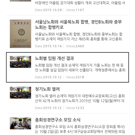
비장애인 어울림 걷기대회 성황리 개최 고신대학교, 어울림 서
포터즈단 공동주최 고신대학교(총장 전광식)와 어울림서포터
Date
2015.10.28
Views
1167
즈단(회장 박지용)이 공동주최하고 영도구장애인복지관(관장
남희은)이 주...
서울남노회와 서울북노회 합병, 경인B노회와 중부
노회는 합병키로
서울남노회와 서울북노회 합병, 경인B노회와 중부노회는 합
병키로 손재익 객원기자 지난 제65회 총회를 통해 고신총회
산하 노회가 된 6개 노회가 10월 13일(화) 오전에 일제히 개
Date
2015.10.14
Views
2469
최됐다. 강원, 충청, 경기 일부를 지역으로 하는 중부노회는 제
121회 정기노회...
노회별 임원 개선 결과
노회별 임원 개선 결과 손재익 객원기자 가을 노회는 한 해 동
안 노회를 섬길 임원이 새로이 선출된다. 개혁정론에서는 총회
산하 노회의 임원 개선 결과를 아래와 같이 속보로 전한다. 아
Date
2015.10.12
Views
2518
직 취합되지 않은 노회는 취합되는 대로 알릴 계획이다. 참고
로, 통합...
정기노회 열려
정기노회 열려 손재익 객원기자 대한예수교장로회(고신) 총회
산하 42개 노회의 정기노회가 2015년 10월 12일(월)부터 각
노회 장소에서 개최됐다. 장로교 교회정치의 핵심은 노회라고
Date
2015.10.12
Views
1233
할 수 있는데, 매년 4월과 10월에 정기노회가 열린다. 노회를
통해 소속...
총회성경연구소 모임 소식
총회성경연구소 모임 소식 총회성경연구소(소장 장희종 목사)
는 10월 2일(금) 오후 4시 대구삼승교회당에서 전체위원 모임