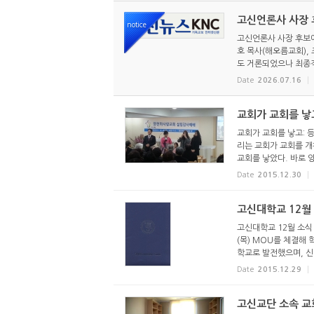
고신언론사 사장 후
notice
고신언론사 사장 후보에
호 목사(해오름교회),
도 거론되었으나 최종적
Date
2026.07.16
교회가 교회를 낳
교회가 교회를 낳고:
리는 교회가 교회를 개
교회를 낳았다. 바로 양
Date
2015.12.30
고신대학교 12월
고신대학교 12월 소식 고
(목) MOU를 체결해
학교로 발전했으며, 신학
Date
2015.12.29
고신교단 소속 교