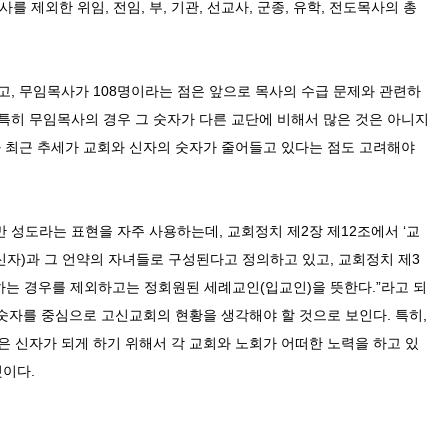
사를 제외한 위임
,
전임
,
부
,
기관
,
선교사
,
군종
,
유학
,
전도목사의 총
고
,
무임목사가
108
명이라는 점은 앞으로 목사의 수급 문제와 관련하
특히 무임목사의 경우 그 숫자가 다른 교단에 비해서 많은 것은 아니지
 최근 추세가 교회와 신자의 숫자가 줄어들고 있다는 점도 고려해야
만 성도라는 표현을 자주 사용하는데
,
교회정치 제
2
장 제
12
조에서
‘
교
신자
)
과 그 언약의 자녀들로 구성된다고 정의하고 있고
,
교회정치 제
3
하는 경우를 제외하고는 정회원된 세례교인
(
입교인
)
을 뜻한다
.”
라고 되
숫자를 중심으로 고신교회의 현황을 생각해야 할 것으로 보인다
.
특히
,
 신자가 되게 하기 위해서 각 교회와 노회가 어떠한 노력을 하고 있
것이다
.