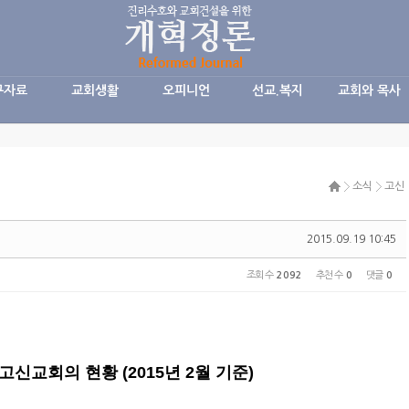
구자료
교회생활
오피니언
선교.복지
교회와 목사
소식
고신
2015.09.19 10:45
조회 수
2092
추천 수
0
댓글
0
고신교회의 현황
(2015
년
2
월 기준
)