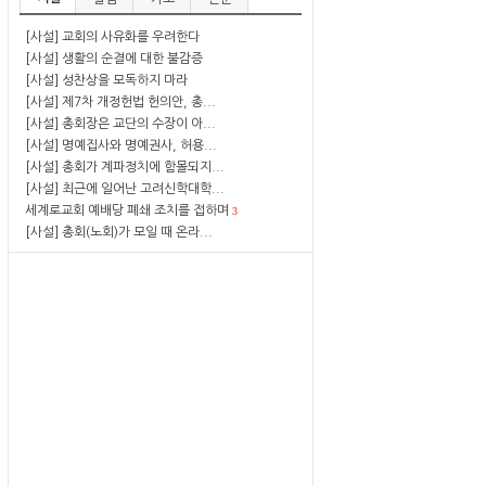
[사설] 교회의 사유화를 우려한다
[사설] 생활의 순결에 대한 불감증
[사설] 성찬상을 모독하지 마라
[사설] 제7차 개정헌법 헌의안, 총...
[사설] 총회장은 교단의 수장이 아...
[사설] 명예집사와 명예권사, 허용...
[사설] 총회가 계파정치에 함몰되지...
[사설] 최근에 일어난 고려신학대학...
세계로교회 예배당 폐쇄 조치를 접하며
3
[사설] 총회(노회)가 모일 때 온라...