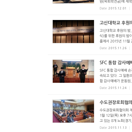
원(목회학전공)에 재학
Date
2015.12.01
고신대학교 후원의
고신대학교 후원의 밤,
식)를 위한 후원의 
룸에서 2015년 11월 2
Date
2015.11.26
SFC 통합 감사예
SFC 통합 감사예배 
속되고 있다. 그 일환으
합 감사예배가 운동원, 간
Date
2015.11.24
수도권장로회협의
수도권장로회협의회 제2
1월 12일(목) 오후
고 있는 8개 노회(경기, 
Date
2015.11.13