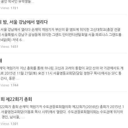
 중인 외국인 유학생들...
Views
1721
 밤, 서울 강남에서 열리다
 서울 강남에서 열리다 손재익 객원기자 부산의 끝 영도에 위치한 고신대학교(총장 전광
밤이 서울특별시 강남구 삼성동에 위치한 그랜드 인터컨티넨탈호텔 서울 파르나스 그랜드볼
4일(화) 저녁 6...
Views
1651
배
손재익 객원기자 지난 총회를 통해 하나된 고신과 고려의 통합이 교단 산하 각 기관에서도 계
로 2015년 11월 21일(토) 오전 11시 서울영동교회당(담임 정현구 목사)에서는 SFC 통
사, 동문 ...
Views
1744
회 제22회기 총회
2회기 총회 손재익 객원기자 수도권장로회협의회 제22회기(2016년) 총회가 2015년 1
 7시 서울영천교회당(이용호 목사 시무)에서 열렸다. 수도권장로회협의회는 수도권에 위치하
경인, 남서울, ...
Views
1301