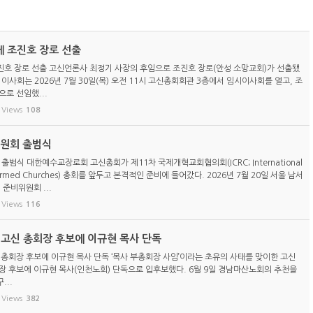
 조진호 장로 선출
호 장로 선출 고신언론사 최정기 사장의 후임으로 조진호 장로(안성 소망교회)가 선출됐
이사회는 2026년 7월 30일(목) 오전 11시 고신총회회관 3층에서 임시이사회를 열고, 조
로 선임했...
Views
108
위원회 출범식
 출범식 대한예수교장로회 고신총회가 제11차 국제개혁교회협의회(ICRC; International
eformed Churches) 총회를 앞두고 본격적인 준비에 들어갔다. 2026년 7월 20일 서울 남서
 준비위원회 ...
Views
116
) 고신 총회장 후보에 이규현 목사 단독
신 총회장 후보에 이규현 목사 단독 ‘목사 부총회장 사임’이라는 초유의 사태를 맞이한 고신
총회장 후보에 이규현 목사(인천노회) 단독으로 입후보했다. 6월 9일 경남마산노회의 추천을
...
Views
382