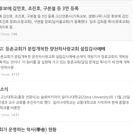
보에 김인호, 조진호, 구본철 등 3인 등록
 김인호, 조진호, 구본철 등 3인 등록 고신언론사(기독교보, 생명나무) 사장 후보에 김인
 조진호 장로(소망교회), 구본철 장로(남서울교회)가 등록했다. 당초 김희종 목사(유호교회)
으로 등...
Views
196
고: 등촌교회가 분립개척한 양천하사랑교회 설립감사예배
 등촌교회가 분립개척한 양천하사랑교회 설립감사예배 손재익 객원기자 장로교회의 개척원
척하는 것이다. 이 원리를 잘 실현해 가고 있는 등촌교회(담임 문재섭 목사)가 세 번째 개척
천하사랑...
Views
3737
 소식
신대학교(총장 전광식)는 슬로바키아의 질리나대학교(Zilina University)와 11월 26일
 학생과 교수 교류를 추진하기로 했다. 질리나대학교는 교통대학교로 시작하여 현재 종합대
과를 비롯한 ...
Views
1431
회가 운영하는 학사(學舍) 현황