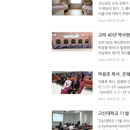
고신교단 소속 교회가 
지 부담이 있다. 그 중
서울지역 대학가 주변의 
Date
2015.12.24
고려 40년 역사
고려 40년 역사편찬위
박창환 목사)가 발족했
의실에서 제7차 회의를 
Date
2015.12.19
이용호 목사, 은
이용호 목사, 은혜와 인내 
f]--> <!--[if !supp
--[endif]--> <!--[if
Date
2015.12.13
고신대학교 11월
고신대학교 11월 소식 고
ry Katherine H