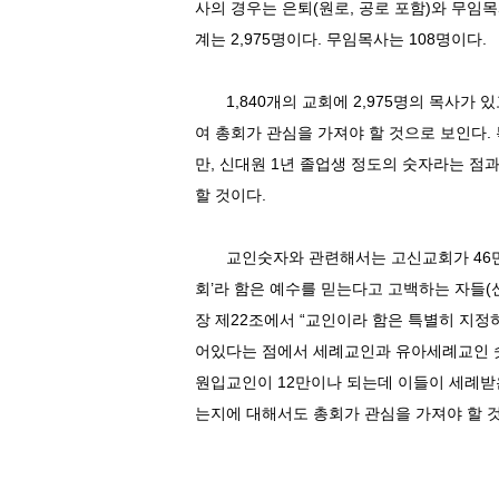
사의 경우는 은퇴
(
원로
,
공로 포함
)
와 무임목
계는
2,975
명이다
.
무임목사는
108
명이다
.
1,840
개의 교회에
2,975
명의 목사가 있
여 총회가 관심을 가져야 할 것으로 보인다
.
만
,
신대원
1
년 졸업생 정도의 숫자라는 점과
할 것이다
.
교인숫자와 관련해서는 고신교회가
46
회
’
라 함은 예수를 믿는다고 고백하는 자들
(
장 제
22
조에서
“
교인이라 함은 특별히 지정
어있다는 점에서 세례교인과 유아세례교인 
원입교인이
12
만이나 되는데 이들이 세례받은
는지에 대해서도 총회가 관심을 가져야 할 