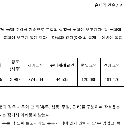
손재익 객원기자
2
월 둘째 주일을 기준으로 교회의 상황을 노회에 보고한다
.
각 노회에
번 총회에 보고된 통계 결과는 다음과 같다
(
아래의 통계는 이번에 통합
장로
사
세례교인
유아세례교인
원입교인
전체교인
(
시무
)
55
3,967
274,884
44,535
120,698
461,476
 경우 시무와 그 외
(
휴무
,
협동
,
무임
,
은퇴
)
를 구분하여 작성했는
다는 점에서 아쉬움이 남는다
.
경우는 각 노회 보고서에도 분류가 되어 있지 않아서 알 수 없었고
,
목