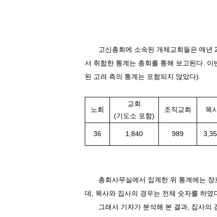
고신총회에 소속된 개체교회들은 매년
서 취합한 통계는 총회를 통해 보고된다
.
이
된 고려 측의 통계는 포함되지 않았다
).
교회
노회
조직교회
목
(
기도소 포함
)
36
1,840
989
3,3
총회사무실에서 집계한 위 통계에는 장로의
데
,
목사와 집사의 경우는 전체 숫자를 하였
그래서 기자가 분석해 본 결과
,
집사의 