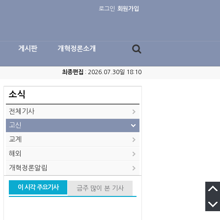
로그인
회원가입
게시판
개혁정론소개
최종편집
: 2026.07.30일 18:10
소식
전체기사
고신
교계
해외
개혁정론알림
이 시각 주요기사
금주 많이 본 기사