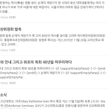
운영하는 학사(學舍) 현황 정리: 손재익 객원기자 현 시대의 청년 대학생들에게는 여러 가
에 하나가 바로 ‘거주 비용’에 대한 부담이다. 서울지역의 아파트 평균 전세가격이 3억이다.
원룸...
Views
6685
편찬위원회 발족
원회 발족 손재익 객원기자 옛 고려 40년의 역사를 정리할 고려파 역사편찬위원회(위원장:
다. 통합후속추진위원회(위원장: 원현호 목사)는 지난 2015년 11월 26일 고려신학교 회
갖고 고려파...
Views
1301
혜와 인내 그리고 위로의 목회 48년을 마무리하다
그리고 위로의 목회 48년을 마무리하다 <!--[if !supportEmptyParas]--> <!--[endi
ortEmptyParas]--> <!--[endif]--> 손재익 객원기자 <!--[if !supportEmptyParas]--> <!
 !supportEmptyPar...
Views
3005
 소식
신대학교, 미국 Mary Katherine Hom 박사 특강 지난 11월 5일(목) 오후 2시 Dr. Ma
om(미국 (전)Ambrose Seminary 교수)가 고신대학교(총장 전광식)를 방문하여 선교목회대학