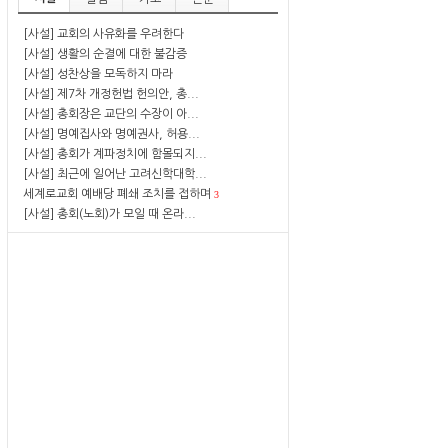
[사설] 교회의 사유화를 우려한다
[사설] 생활의 순결에 대한 불감증
[사설] 성찬상을 모독하지 마라
[사설] 제7차 개정헌법 헌의안, 총...
[사설] 총회장은 교단의 수장이 아...
[사설] 명예집사와 명예권사, 허용...
[사설] 총회가 계파정치에 함몰되지...
[사설] 최근에 일어난 고려신학대학...
세계로교회 예배당 폐쇄 조치를 접하며
3
[사설] 총회(노회)가 모일 때 온라...