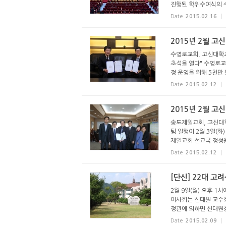
진행된 학위수여식의 수
Date
2015.02.16
2015년 2월 고
수영로교회, 고신대학교
초석을 열다" 수영로교
정 운영을 위해 5천만 
Date
2015.02.12
2015년 2월 고
송도제일교회, 고신대
팀 일행이 2월 3일(
제일교회 선교국 정성윤
Date
2015.02.12
[단신] 22대 
2월 9일(월) 오후 
이사회는 신대원 교수
정관에 의하면 신대원장
Date
2015.02.09