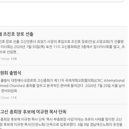
 조진호 장로 선출
호 장로 선출 고신언론사 최정기 사장의 후임으로 조진호 장로(안성 소망교회)가 선출됐
이사회는 2026년 7월 30일(목) 오전 11시 고신총회회관 3층에서 임시이사회를 열고, 조
로 선임했...
Views
108
위원회 출범식
 출범식 대한예수교장로회 고신총회가 제11차 국제개혁교회협의회(ICRC; International
eformed Churches) 총회를 앞두고 본격적인 준비에 들어갔다. 2026년 7월 20일 서울 남서
 준비위원회 ...
Views
116
) 고신 총회장 후보에 이규현 목사 단독
신 총회장 후보에 이규현 목사 단독 ‘목사 부총회장 사임’이라는 초유의 사태를 맞이한 고신
총회장 후보에 이규현 목사(인천노회) 단독으로 입후보했다. 6월 9일 경남마산노회의 추천을