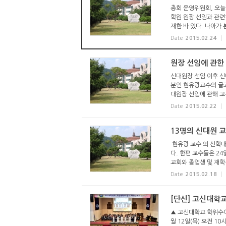
총회 운영위원회, 오늘
학원 원장 선임과 관련
재한 바 있다. 나아가 본
Date
2015.02.24
원장 선임에 관한
신대원장 선임 이후 신
분인 현유광교수의 글
대원장 선임에 관해 고
Date
2015.02.22
13명의 신대원 
현유광 교수 외 신학대
다. 한편 교수들은 2
교회와 졸업생 및 재학생
Date
2015.02.18
[단신] 고신대학
▲ 고신대학교 학위수여
월 12일(목) 오전 1