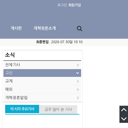
로그인
회원가입
게시판
개혁정론소개
최종편집
: 2026.07.30일 18:10
소식
전체기사
고신
교계
해외
개혁정론알림
이 시각 주요기사
금주 많이 본 기사