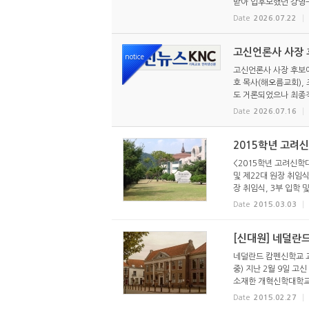
받아 입후보했던 강영구
Date
2026.07.22
고신언론사 사장 후
notice
고신언론사 사장 후보에
호 목사(해오름교회),
도 거론되었으나 최종적
Date
2026.07.16
2015학년 고려
<2015학년 고려신학대
및 제22대 원장 취임식
장 취임식, 3부 입학 및
Date
2015.03.03
[신대원] 네덜란
네덜란드 캄펜신학교 
중) 지난 2월 9일 
소재한 개혁신학대학교의
Date
2015.02.27