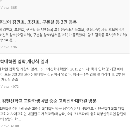
...
Views
385
보에 김인호, 조진호, 구본철 등 3인 등록
 김인호, 조진호, 구본철 등 3인 등록 고신언론사(기독교보, 생명나무) 사장 후보에 김인
 조진호 장로(소망교회), 구본철 장로(남서울교회)가 등록했다. 당초 김희종 목사(유호교회)
으로 등...
Views
196
신학대학원 입학.개강식 열려
학원 입학 및 개강식 열려...> 고려신학대학원의 2015년도 제1학기 입학 및 개강 예배
이 오늘 3월 3일 고려신학대학원 강당에서 열렸다. 행사는 1부 입학 및 개강예배, 2부 원
 개강식 순으...
Views
4072
드 캄펜신학교 교환학생 4월 중순 고려신학대학원 방문
교환학생 9명 4월 중순 고려신학대학원 방문 성유은(현재 네덜란드 캄펜신학대학교 재학
고신 교회와 자매교회인 네덜란드 개혁교회(해방파, 소위 31조파)의 총회직영신학교인 캄펜에
 9명의 학...
Views
4108