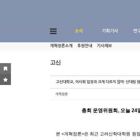
Sketchbook5, 스케치북5
소식
기획기사
연
개혁정론소개
후원안내
기사제보
Sketchbook5, 스케치북5
고신
고신대학교, 이사회 입장과 크게 다르지 않아: 신대원 
개혁정론
총회 운영위원회, 오늘 24
본 <개혁정론>은 최근 고려신학대학원 원장