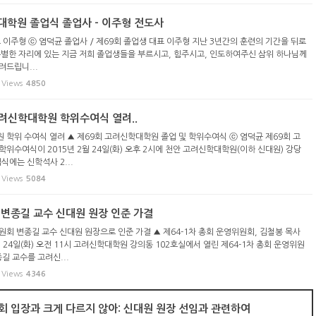
대학원 졸업식 졸업사 - 이주형 전도사
 이주형 ⓒ 염덕균 졸업사 / 제69회 졸업생 대표 이주형 지난 3년간의 훈련의 기간을 뒤로
특별한 자리에 있는 지금 저희 졸업생들을 부르시고, 힘주시고, 인도하여주신 삼위 하나님께
려드립니...
Views
4850
고려신학대학원 학위수여식 열려..
 학위 수여식 열려 ▲ 제69회 고려신학대학원 졸업 및 학위수여식 ⓒ 염덕균 제69회 고
학위수여식이 2015년 2월 24일(화) 오후 2시에 천안 고려신학대학원(이하 신대원) 강당
식에는 신학석사 2...
Views
5084
 변종길 교수 신대원 원장 인준 가결
위원회 변종길 교수 신대원 원장으로 인준 가결 ▲ 제64-1차 총회 운영위원회, 김철봉 목사
월 24일(화) 오전 11시 고려신학대학원 강의동 102호실에서 열린 제64-1차 총회 운영위원
길 교수를 고려신...
Views
4346
회 입장과 크게 다르지 않아: 신대원 원장 선임과 관련하여