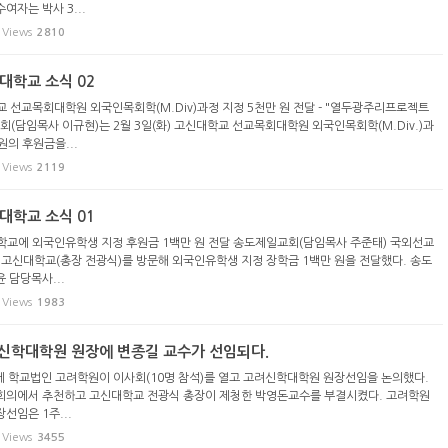
여자는 박사 3...
Views
2810
신대학교 소식 02
 선교목회대학원 외국인목회학(M.Div)과정 지정 5천만 원 전달 - "열두광주리프로젝트
회(담임목사 이규현)는 2월 3일(화) 고신대학교 선교목회대학원 외국인목회학(M.Div.)과
원의 후원금을...
Views
2119
신대학교 소식 01
학교에 외국인유학생 지정 후원금 1백만 원 전달 송도제일교회(담임목사 주준태) 국외선교
화) 고신대학교(총장 전광식)를 방문해 외국인유학생 지정 장학금 1백만 원을 전달했다. 송도
 담당목사...
Views
1983
고려신학대학원 원장에 변종길 교수가 선임되다.
1시에 학교법인 고려학원이 이사회(10명 참석)를 열고 고려신학대학원 원장선임을 논의했다.
회의에서 추천하고 고신대학교 전광식 총장이 제청한 박영돈교수를 부결시켰다. 고려학원
선임은 1주...
Views
3455