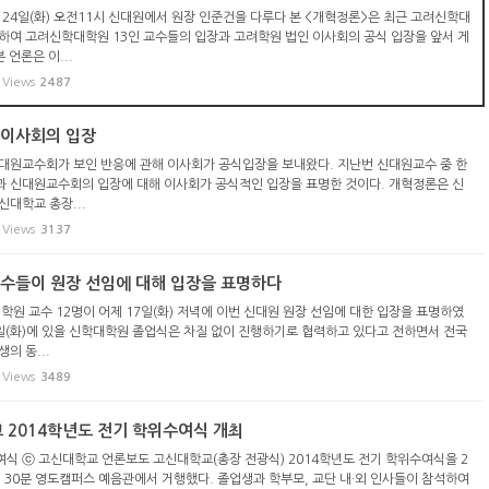
 24일(화) 오전11시 신대원에서 원장 인준건을 다루다 본 <개혁정론>은 최근 고려신학대
하여 고려신학대학원 13인 교수들의 입장과 고려학원 법인 이사회의 공식 입장을 앞서 게
 언론은 이...
Views
2487
 이사회의 입장
대원교수회가 보인 반응에 관해 이사회가 공식입장을 보내왔다. 지난번 신대원교수 중 한
과 신대원교수회의 입장에 대해 이사회가 공식적인 입장을 표명한 것이다. 개혁정론은 신
신대학교 총장...
Views
3137
교수들이 원장 선임에 대해 입장을 표명하다
학원 교수 12명이 어제 17일(화) 저녁에 이번 신대원 원장 선임에 대한 입장을 표명하였
4일(화)에 있을 신학대학원 졸업식은 차질 없이 진행하기로 협력하고 있다고 전하면서 전국
의 동...
Views
3489
교 2014학년도 전기 학위수여식 개최
식 ⓒ 고신대학교 언론보도 고신대학교(총장 전광식) 2014학년도 전기 학위수여식을 2
0시 30분 영도캠퍼스 예음관에서 거행했다. 졸업생과 학부모, 교단 내·외 인사들이 참석하여