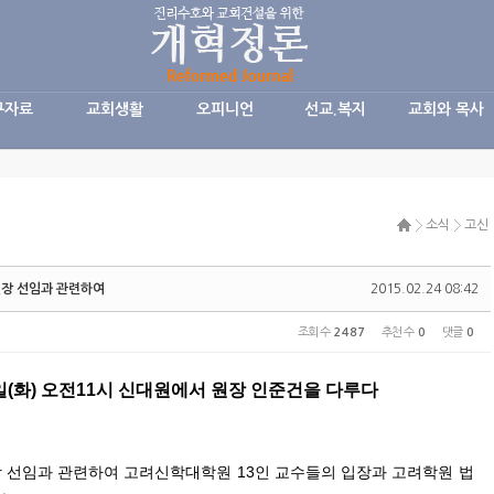
구자료
교회생활
오피니언
선교.복지
교회와 목사
소식
고신
원장 선임과 관련하여
2015.02.24 08:42
조회 수
2487
추천 수
0
댓글
0
일(화) 오전11시 신대원에서 원장 인준건을 다루다
 선임과 관련하여 고려신학대학원 13인 교수들의 입장과 고려학원 법