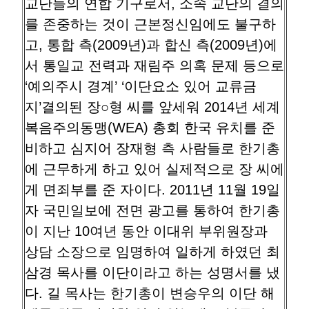
교단들의 연합 기구로서, 소속 교단의 결의
를 존중하는 것이 근본정신임에도 불구하
고, 통합 측(2009년)과 합신 측(2009년)에
서 통일교 전력과 재림주 의혹 문제 등으로
‘예의주시 경계’ ‘이단요소 있어 교류금
지’결의된 장○형 씨를 앞세워 2014년 세계
복음주의동맹(WEA) 총회 한국 유치를 준
비하고 심지어 장재형 측 사람들로 한기총
에 근무하게 하고 있어 실제적으로 장 씨에
게 면죄부를 준 자이다. 2011년 11월 19일
자 국민일보에 전면 광고를 통하여 한기총
이 지난 10여년 동안 이대위 부위원장과
상담 소장으로 임명하여 일하게 하였던 최
삼경 목사를 이단이라고 하는 성명서를 냈
다. 길 목사는 한기총이 변승우의 이단 해