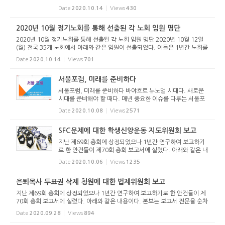
을 최대한 지키는 가운데 최소화하여 개최되었다. 지난 4월 노
Date
2020.10.14
Views
430
회는 코로나 19로 인해 5월로 미뤘지만, 이번은 코로나 19의
장기화로 더 ...
2020년 10월 정기노회를 통해 선출된 각 노회 임원 명단
2020년 10월 정기노회를 통해 선출된 각 노회 임원 명단 2020년 10월 12일
(월) 전국 35개 노회에서 아래와 같은 임원이 선출되었다. 이들은 1년간 노회를
위해 섬기게 된다. 노회 노회장 (목사)부노회장 (장로)부노회장 서 기 부서기
Date
2020.10.14
Views
701
회록서기 부회록서기 ...
서울포럼, 미래를 준비하다
서울포럼, 미래를 준비하다 바야흐로 뉴노멀 시대다. 새로운
시대를 준비해야 할 때다. 매년 중요한 이슈를 다루는 서울포
럼이 제 9회를 맞이 이 문제를 다뤘다. “미래목회, 어떻게 준비
Date
2020.10.08
Views
2571
할 것인가?”라는 주제의 서울포럼이 2020년 10월 8일(목) ...
SFC문제에 대한 학생신앙운동 지도위원회 보고
지난 제69회 총회에 상정되었으나 1년간 연구하여 보고하기
로 한 안건들이 제70회 총회 보고서에 실렸다. 아래와 같은 내
용이다. 본보는 보고서 전문을 순차적으로 싣는다. 1. 은퇴목
Date
2020.10.06
Views
1235
사 투표권 삭제 청원에 대한 법제위원회 보고 2. SFC문제에
대한 학생신앙...
은퇴목사 투표권 삭제 청원에 대한 법제위원회 보고
지난 제69회 총회에 상정되었으나 1년간 연구하여 보고하기로 한 안건들이 제
70회 총회 보고서에 실렸다. 아래와 같은 내용이다. 본보는 보고서 전문을 순차
적으로 싣는다. 1. 은퇴목사 투표권 삭제 청원에 대한 법제위원회 보고 2. SFC
Date
2020.09.28
Views
894
문제에 대한 학생신앙...