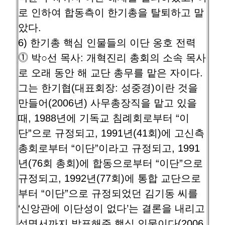
로 인하여 합동측이 한기총을 탈퇴하고 말
았다.
6) 한기총 핵심 인물들의 이단 옹호 전력
⓵ 박○선 목사: 개혁진리 총회의 소속 목사
로 오래 동안 해 교단 총무를 맡은 자이다.
그는 한기협(대표회장: 성중경)이란 것을
만들어(2006년) 사무총장직을 맡고 있을
때, 1988년에 기독교 침례회로부터 “이
단”으로 규정되고, 1991년(41회)에 고신측
총회로부터 “이단”이라고 규정되고, 1991
년(76회 총회)에 합동으로부터 “이단”으로
규정되고, 1992년(77회)에 통합 교단으로
부터 “이단”으로 규정되었던 김기동 씨를
‘신앙관에 이단성이 없다’는 결론을 내리고
성명서까지 발표해준 핵심 인물이다(2006