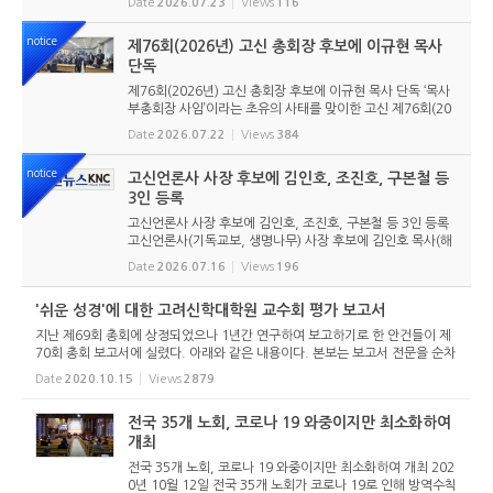
Date
2026.07.23
Views
116
에 들어갔다. 2026년 7월 20일 서울 남서울교회에서 ‘ICRC
총회 준비위원회 ...
notice
제76회(2026년) 고신 총회장 후보에 이규현 목사
단독
제76회(2026년) 고신 총회장 후보에 이규현 목사 단독 ‘목사
부총회장 사임’이라는 초유의 사태를 맞이한 고신 제76회(20
26년) 총회장 후보에 이규현 목사(인천노회) 단독으로 입후보
Date
2026.07.22
Views
384
했다. 6월 9일 경남마산노회의 추천을 받아 입후보했던 강영
구...
notice
고신언론사 사장 후보에 김인호, 조진호, 구본철 등
3인 등록
고신언론사 사장 후보에 김인호, 조진호, 구본철 등 3인 등록
고신언론사(기독교보, 생명나무) 사장 후보에 김인호 목사(해
오름교회), 조진호 장로(소망교회), 구본철 장로(남서울교회)
Date
2026.07.16
Views
196
가 등록했다. 당초 김희종 목사(유호교회)도 거론되었으나 최
종적으로 등...
'쉬운 성경'에 대한 고려신학대학원 교수회 평가 보고서
지난 제69회 총회에 상정되었으나 1년간 연구하여 보고하기로 한 안건들이 제
70회 총회 보고서에 실렸다. 아래와 같은 내용이다. 본보는 보고서 전문을 순차
적으로 싣는다. 1. 은퇴목사 투표권 삭제 청원에 대한 법제위원회 보고 2. SFC
Date
2020.10.15
Views
2879
문제에 대한 학생신앙...
전국 35개 노회, 코로나 19 와중이지만 최소화하여
개최
전국 35개 노회, 코로나 19 와중이지만 최소화하여 개최 202
0년 10월 12일 전국 35개 노회가 코로나 19로 인해 방역수칙