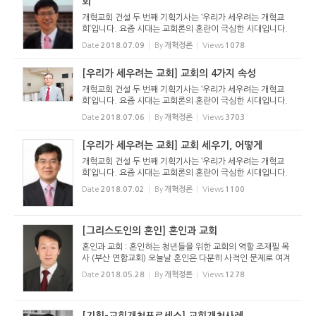
회
개혁교회 건설 두 번째 기획기사는 ‘우리가 세우려는 개혁교
회’입니다. 요즘 시대는 교회론의 혼란이 극심한 시대입니다.
교회에 대한 다양한 실험들을 하고 있고요. 개혁한 교회는 삼
Date
2018.07.09
By
개혁정론
Views
1078
위 하나님께서 택하신 주의 백성들을 말씀과 성령으로 불러 ...
[우리가 세우려는 교회] 교회의 4가지 속성
개혁교회 건설 두 번째 기획기사는 ‘우리가 세우려는 개혁교
회’입니다. 요즘 시대는 교회론의 혼란이 극심한 시대입니다.
교회에 대한 다양한 실험들을 하고 있고요. 개혁한 교회는 삼
Date
2018.07.06
By
개혁정론
Views
3703
위 하나님께서 택하신 주의 백성들을 말씀과 성령으로 불러 ...
[우리가 세우려는 교회] 교회 세우기, 어떻게
개혁교회 건설 두 번째 기획기사는 ‘우리가 세우려는 개혁교
회’입니다. 요즘 시대는 교회론의 혼란이 극심한 시대입니다.
교회에 대한 다양한 실험들을 하고 있고요. 개혁한 교회는 삼
Date
2018.07.02
By
개혁정론
Views
1100
위 하나님께서 택하신 주의 백성들을 말씀과 성령으로 불러 ...
[그리스도인의 혼인] 혼인과 교회
혼인과 교회 : 혼인하는 청년들을 위한 교회의 역할 조재필 목
사 (부산 연합교회) 오늘날 혼인은 다분히 사적인 문제로 여겨
집니다. 혼인을 결정하는데 개인과 개인의 의사가 거의 유일한
Date
2018.05.28
By
개혁정론
Views
1278
토대입니다. 과거에는 혼인이 집안과 집안의 만남이라는 전통
적 사고...