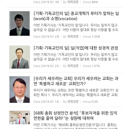
없고, 항상 잠만 잘 수도 없지만 우리는 항상 일하며 삽니다.
Date
2019.01.30
By
개혁정론
Views
804
이렇게 항상 세상속에서 일해야 하는 우리가 의외로 일하기
를...
[기획-기독교인의 일] 종교개혁가 루터가 말하는 일
(work)과 소명(vocation)
이번 기획기사는 '기독교인의 일'입니다. 우리는 일하지 않고
살아갈 수 없습니다. 어떤 사람의 말대로 항상 사랑을 할 수도
없고, 항상 잠만 잘 수도 없지만 우리는 항상 일하며 삽니다.
Date
2019.01.28
By
개혁정론
Views
1358
이렇게 항상 세상속에서 일해야 하는 우리가 의외로 일하기
를...
[기획-기독교인의 일] 일(직업)에 대한 성경적 관점
이번 기획기사는 '기독교인의 일'입니다. 우리는 일하지 않고
살아갈 수 없습니다. 어떤 사람의 말대로 항상 사랑을 할 수도
없고, 항상 잠만 잘 수도 없지만 우리는 항상 일하며 삽니다.
Date
2019.01.25
By
개혁정론
Views
1376
이렇게 항상 세상속에서 일해야 하는 우리가 의외로 일하기
를...
[우리가 세우려는 교회] 우리가 세우려는 교회는 과
연 ‘특별하고 새로운’ 교회인가?
우리가 세우려는 교회는 과연 ‘특별하고 새로운’ 교회인가? 성
희찬 목사 1. 우리가 세우려는 교회는 ‘특별하고 새로운’ 교회
가 아니라 믿음의 선진들이 대대로 걸어 온 ‘개혁신앙’ 노선에
Date
2019.01.16
By
개혁정론
Views
539
있는 교회라고 할 수 있다 우리...
[68회 총회 상정안건 분석] “후보자격을 위한 임직
연한을 줄여 달라!”는 청원에 대하여
이번 기획기사는 '제68회 총회상정안건분석'입니다. 총회는