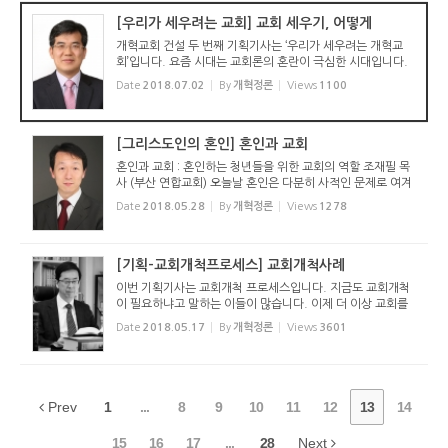
[우리가 세우려는 교회] 교회 세우기, 어떻게
개혁교회 건설 두 번째 기획기사는 ‘우리가 세우려는 개혁교
회’입니다. 요즘 시대는 교회론의 혼란이 극심한 시대입니다.
교회에 대한 다양한 실험들을 하고 있고요. 개혁한 교회는 삼
Date
2018.07.02
By
개혁정론
Views
1100
위 하나님께서 택하신 주의 백성들을 말씀과 성령으로 불러 ...
[그리스도인의 혼인] 혼인과 교회
혼인과 교회 : 혼인하는 청년들을 위한 교회의 역할 조재필 목
사 (부산 연합교회) 오늘날 혼인은 다분히 사적인 문제로 여겨
집니다. 혼인을 결정하는데 개인과 개인의 의사가 거의 유일한
Date
2018.05.28
By
개혁정론
Views
1278
토대입니다. 과거에는 혼인이 집안과 집안의 만남이라는 전통
적 사고...
[기획-교회개척프로세스] 교회개척사례
이번 기획기사는 교회개척 프로세스입니다. 지금도 교회개척
이 필요하냐고 말하는 이들이 많습니다. 이제 더 이상 교회를
개척할 필요가 없다고요. 있는 교회도 정리해야 할 판이니 말
Date
2018.05.17
By
개혁정론
Views
3601
입니다. 하지만 교회는 여전히 필요합니다. 이제는 전략적으
로 접근해야 ...
Prev
1
...
8
9
10
11
12
13
14
15
16
17
...
28
Next