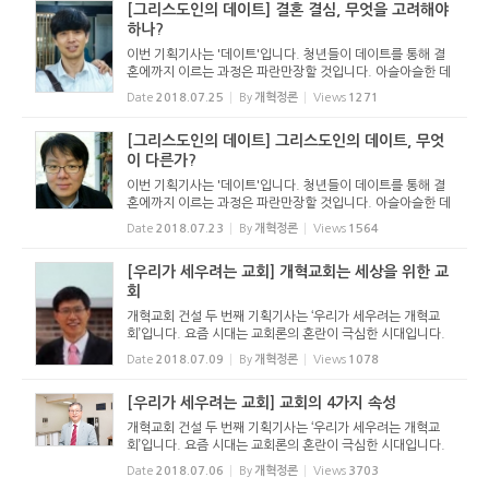
[그리스도인의 데이트] 결혼 결심, 무엇을 고려해야
하나?
이번 기획기사는 '데이트'입니다. 청년들이 데이트를 통해 결
혼에까지 이르는 과정은 파란만장할 것입니다. 아슬아슬한 데
이트, 데이트과정과 그것을 끝장내면서 평생 씻기 힘든 상처를
Date
2018.07.25
By
개혁정론
Views
1271
주고 받는 경우도 있을 것이고요. 당사자만이 아니라 지켜보는
...
[그리스도인의 데이트] 그리스도인의 데이트, 무엇
이 다른가?
이번 기획기사는 '데이트'입니다. 청년들이 데이트를 통해 결
혼에까지 이르는 과정은 파란만장할 것입니다. 아슬아슬한 데
이트, 데이트과정과 그것을 끝장내면서 평생 씻기 힘든 상처를
Date
2018.07.23
By
개혁정론
Views
1564
주고 받는 경우도 있을 것이고요. 당사자만이 아니라 지켜보는
...
[우리가 세우려는 교회] 개혁교회는 세상을 위한 교
회
개혁교회 건설 두 번째 기획기사는 ‘우리가 세우려는 개혁교
회’입니다. 요즘 시대는 교회론의 혼란이 극심한 시대입니다.
교회에 대한 다양한 실험들을 하고 있고요. 개혁한 교회는 삼
Date
2018.07.09
By
개혁정론
Views
1078
위 하나님께서 택하신 주의 백성들을 말씀과 성령으로 불러 ...
[우리가 세우려는 교회] 교회의 4가지 속성
개혁교회 건설 두 번째 기획기사는 ‘우리가 세우려는 개혁교
회’입니다. 요즘 시대는 교회론의 혼란이 극심한 시대입니다.
교회에 대한 다양한 실험들을 하고 있고요. 개혁한 교회는 삼
Date
2018.07.06
By
개혁정론
Views
3703
위 하나님께서 택하신 주의 백성들을 말씀과 성령으로 불러 ...