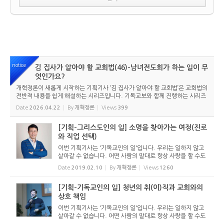
notice
김 집사가 알아야 할 교회법(46)-남녀전도회가 하는 일이 무
엇인가요?
개혁정론이 새롭게 시작하는 기획기사 ‘김 집사가 알아야 할 교회법’은 교회법의
전반적 내용을 쉽게 해설하는 시리즈입니다. 기독교보와 함께 진행하는 시리즈
로서 여기에 싣는 것은 기독교보의 허락을 받았습니다. 글 내용은 기독교보에
Date
2026.04.22
By
개혁정론
Views
399
실린 ...
[기획-그리스도인의 일] 소명을 찾아가는 여정(진로
와 직업 선택)
이번 기획기사는 '기독교인의 일'입니다. 우리는 일하지 않고
살아갈 수 없습니다. 어떤 사람의 말대로 항상 사랑을 할 수도
없고, 항상 잠만 잘 수도 없지만 우리는 항상 일하며 삽니다.
Date
2019.02.10
By
개혁정론
Views
1260
이렇게 항상 세상속에서 일해야 하는 우리가 의외로 일하기
를...
[기획-기독교인의 일] 청년의 취(이)직과 교회와의
상호 책임
이번 기획기사는 '기독교인의 일'입니다. 우리는 일하지 않고
살아갈 수 없습니다. 어떤 사람의 말대로 항상 사랑을 할 수도