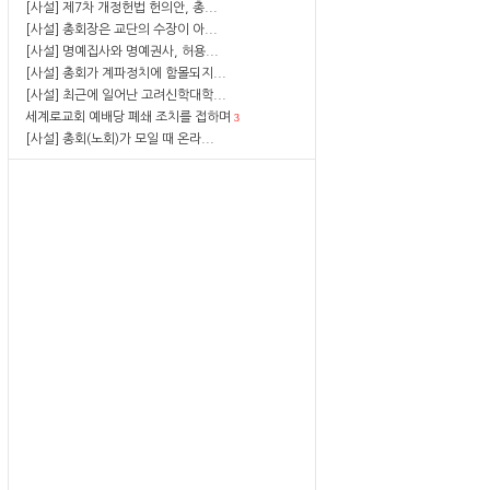
[사설] 제7차 개정헌법 헌의안, 총...
[사설] 총회장은 교단의 수장이 아...
[사설] 명예집사와 명예권사, 허용...
[사설] 총회가 계파정치에 함몰되지...
[사설] 최근에 일어난 고려신학대학...
세계로교회 예배당 폐쇄 조치를 접하며
3
[사설] 총회(노회)가 모일 때 온라...