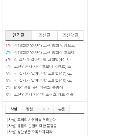
인기글
최신글
최신댓글
1위.
제76회(2026년) 고신 총회 임원으로...
2위.
제76회(2026년) 고신 총회장 후보에...
3위.
김 집사가 알아야 할 교회법(49, 마...
4위.
고신언론사 사장 후보에 김인호, 조...
5위.
김 집사가 알아야 할 교회법(47)-교...
6위.
김 집사가 알아야 할 교회법(48)-교...
7위.
ICRC 총회 준비위원회 출범식
8위.
고신언론사 사장에 조진호 장로 선출
사설
칼럼
기고
논문
[사설] 교회의 사유화를 우려한다
[사설] 생활의 순결에 대한 불감증
[사설] 성찬상을 모독하지 마라