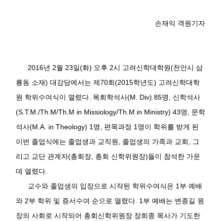
손재익 객원기자
2016
년
2
월
23
일
(
화
)
오후
2
시 고려신학대학원
(
천안시 삼
룡동 소재
)
대강당에서는 제
70
회
(2015
학년도
)
고려신학대학
원 학위수여식이 열렸다
.
목회학석사
(M. Div) 85
명
,
신학석사
(S.T.M./Th.M/Th.M in Missiology/Th.M in Ministry) 43
명
,
문학
석사
(M.A. in Theology) 1
명
,
편목과정
1
명이 학위를 받게 된
이번 졸업식에는 졸업생과 교직원
,
졸업생의 가족과 교회
,
그
리고 교단 관계자
(
총회장
,
총회 신학위원장
)
들이 참석한 가운
데 열렸다
.
교수와 졸업생의 입장으로 시작된 학위수여식은
1
부 예배
와
2
부 학위 및 증서수여 순으로 열렸다
. 1
부 예배는 변종길 원
장의 사회로 시작되어 총회신학위원장 장희종 목사가 기도한