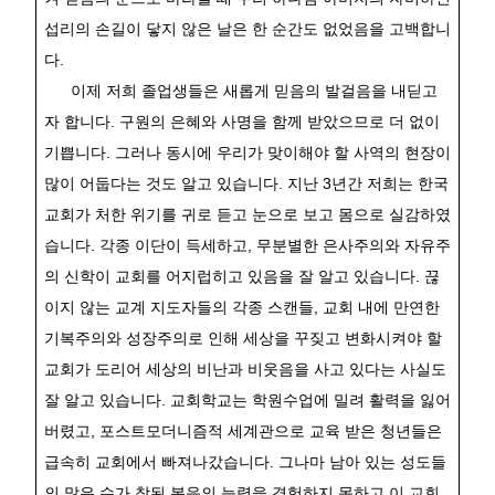
섭리의 손길이 닿지 않은 날은 한 순간도 없었음을 고백합니
다
.
이제 저희 졸업생들은 새롭게 믿음의 발걸음을 내딛고
자 합니다
.
구원의 은혜와 사명을 함께 받았으므로 더 없이
기쁩니다
.
그러나 동시에 우리가 맞이해야 할 사역의 현장이
많이 어둡다는 것도 알고 있습니다
.
지난
3
년간 저희는 한국
교회가 처한 위기를 귀로 듣고 눈으로 보고 몸으로 실감하였
습니다
.
각종 이단이 득세하고
,
무분별한 은사주의와 자유주
의 신학이 교회를 어지럽히고 있음을 잘 알고 있습니다
.
끊
이지 않는 교계 지도자들의 각종 스캔들
,
교회 내에 만연한
기복주의와 성장주의로 인해 세상을 꾸짖고 변화시켜야 할
교회가 도리어 세상의 비난과 비웃음을 사고 있다는 사실도
잘 알고 있습니다
.
교회학교는 학원수업에 밀려 활력을 잃어
버렸고
,
포스트모더니즘적 세계관으로 교육 받은 청년들은
급속히 교회에서 빠져나갔습니다
.
그나마 남아 있는 성도들
의 많은 수가 참된 복음의 능력을 경험하지 못하고 이 교회