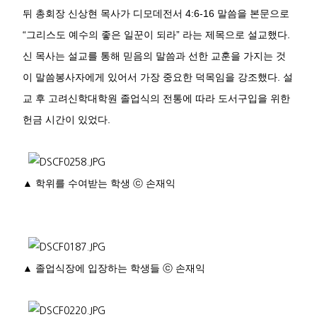
뒤 총회장 신상현 목사가 디모데전서
4:6-16
말씀을 본문으로
“
그리스도 예수의 좋은 일꾼이 되라
”
라는 제목으로 설교했다
.
신 목사는 설교를 통해 믿음의 말씀과 선한 교훈을 가지는 것
이 말씀봉사자에게 있어서 가장 중요한 덕목임을 강조했다
.
설
교 후 고려신학대학원 졸업식의 전통에 따라 도서구입을 위한
헌금 시간이 있었다
.
▲
학위를 수여받는 학생
ⓒ
손재익
▲
졸업식장에 입장하는 학생들
ⓒ
손재익