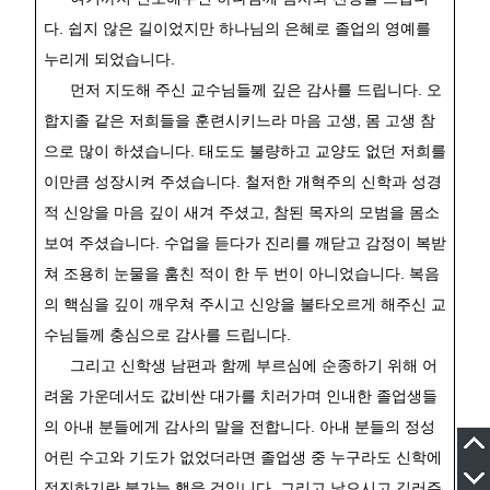
다
.
쉽지 않은 길이었지만 하나님의 은혜로 졸업의 영예를
누리게 되었습니다
.
먼저 지도해 주신 교수님들께 깊은 감사를 드립니다
.
오
합지졸 같은 저희들을 훈련시키느라 마음 고생
,
몸 고생 참
으로 많이 하셨습니다
.
태도도 불량하고 교양도 없던 저희를
이만큼 성장시켜 주셨습니다
.
철저한 개혁주의 신학과 성경
적 신앙을 마음 깊이 새겨 주셨고
,
참된 목자의 모범을 몸소
보여 주셨습니다
.
수업을 듣다가 진리를 깨닫고 감정이 복받
쳐 조용히 눈물을 훔친 적이 한 두 번이 아니었습니다
.
복음
의 핵심을 깊이 깨우쳐 주시고 신앙을 불타오르게 해주신 교
수님들께 충심으로 감사를 드립니다
.
그리고 신학생 남편과 함께 부르심에 순종하기 위해 어
려움 가운데서도 값비싼 대가를 치러가며 인내한 졸업생들
의 아내 분들에게 감사의 말을 전합니다
.
아내 분들의 정성
어린 수고와 기도가 없었더라면 졸업생 중 누구라도 신학에
정진하기란 불가능 했을 것입니다
.
그리고 낳으시고 길러주