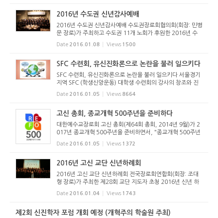
간 ‘청소년 수...
2016년 수도권 신년감사예배
2016년 수도권 신년감사예배 수도권장로회협의회(회장: 민병
문 장로)가 주최하고 수도권 11개 노회가 후원한 2016년 수
도권 신년감사예배가 2016년 1월 7일(목) 오전 7시에 그랜드
Date
2016.01.08
Views
1500
엠버서더호텔(장충동)에서 드려졌다. 총회장 신상현 목사는
빌립보서 3:10-14...
SFC 수련회, 유신진화론으로 논란을 불러 일으키다
SFC 수련회, 유신진화론으로 논란을 불러 일으키다 서울경기
지역 SFC (학생신앙운동) 대학생 수련회의 강사의 창조와 진
화에 대한 발언이 문제가 되어 SNS를 달구었다. 지난 2015년
Date
2016.01.05
Views
8664
12월 28일부터 31일까지 고려신학대학원에서 열린 이 수련
회는 여러 프로그...
고신 총회, 종교개혁 500주년을 준비하다
대한예수교장로회 고신 총회(제64회 총회, 2014년 9월)가 2
017년 종교개혁 500주년을 준비하면서, "종교개혁 500주년
준비위원회"(위원장: 박영호 목사)를 구성하고 2015년 제65
Date
2016.01.05
Views
1372
회 총회에서 중요사업을 인준하였습니다. 이에 위 위원회의 주
요 사업을 다음과 ...
2016년 고신 교단 신년하례회
2016년 고신 교단 신년하례회 전국장로회연합회(회장: 조대
형 장로)가 주최한 제28회 교단 지도자 초청 2016년 신년 하
례회가 1월 4일(월) 오전 11시 호텔인터불고(대구시 산격동)
Date
2016.01.04
Views
1743
에서 열렸다. 고신 교단 산하 모든 기관 관계자들 및 전국 36
개 노회의 임원들...
제2회 신진학자 포럼 개회 예정 (개혁주의 학술원 주최)