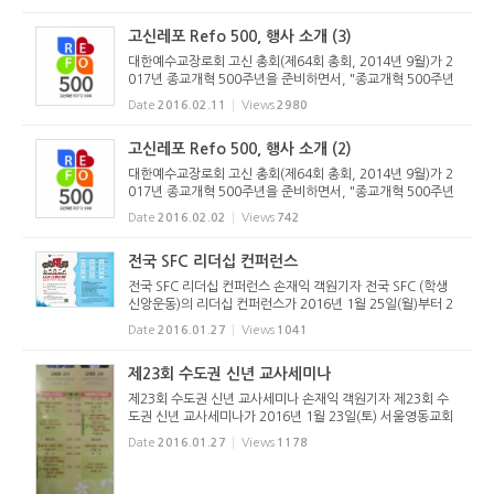
0.0pt; text-align:justify; text-indent:0.0pt; line-heigh
t:160%; font-size:10.0...
고신레포 Refo 500, 행사 소개 (3)
대한예수교장로회 고신 총회(제64회 총회, 2014년 9월)가 2
017년 종교개혁 500주년을 준비하면서, "종교개혁 500주년
준비위원회"(위원장: 박영호 목사)를 구성하고 2015년 제65
Date
2016.02.11
Views
2980
회 총회에서 중요사업을 인준하였습니다. 이에 위 위원회의 주
요 사업을 다음과 ...
고신레포 Refo 500, 행사 소개 (2)
대한예수교장로회 고신 총회(제64회 총회, 2014년 9월)가 2
017년 종교개혁 500주년을 준비하면서, "종교개혁 500주년
준비위원회"(위원장: 박영호 목사)를 구성하고 2015년 제65
Date
2016.02.02
Views
742
회 총회에서 중요사업을 인준하였습니다. 이에 위 위원회의 주
요 사업을 다음과 ...
전국 SFC 리더십 컨퍼런스
전국 SFC 리더십 컨퍼런스 손재익 객원기자 전국 SFC (학생
신앙운동)의 리더십 컨퍼런스가 2016년 1월 25일(월)부터 2
9일(금)까지 고려신학대학원에서 열렸다. 전국, 지방, 지구,
Date
2016.01.27
Views
1041
교회, U, 학원의 위원 및 알돌, 그 외 참여를 희망하는 운동원
들이 참석한 이...
제23회 수도권 신년 교사세미나
제23회 수도권 신년 교사세미나 손재익 객원기자 제23회 수
도권 신년 교사세미나가 2016년 1월 23일(토) 서울영동교회
당과 서울영천교회당에서 분산 개최되었다. 매년 겨울에 진행
Date
2016.01.27
Views
1178
되는 수도권 신년 교사세미나는 수도권주일학교연합회협의회
(회장: 노덕환 집...