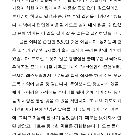
가정이 처한 어려움에 미처 대응할 틈도 없이
,
월요일이면
부지런히 학교로 달려와 숨가쁜 수업 일정을 따라가야 했으
니
,
새벽마다 답답한 마음을 기도로 쏟아 내지 않을 수 없었
고 은혜 없이는 이 길을 걸어 갈 수 없음을 절감하였습니다
.
물론 어려운 순간만 있었던 것은 아닙니다
.
동기들의 결
혼 소식과 건강한
2
세들의 출산 소식에 우리는 함께 기뻐하
였습니다
.
프로선수 못지 않은 경쟁심을 불태우던 체육대회
,
우여곡절 끝에 다녀온 제주도에서의
3
박
4
일간의 졸업여행
,
근사한 레스토랑에서 교수님과 함께 식사를 하던 것도 오래
도록 기억에 남을 것 같습니다
.
무엇보다도 경조사가 있을
때마다 어려운 사정에도 주머니를 털어 손에 쥐어주던 동기
들의 사랑은 평생 잊을 수 없을 것입니다
.
또 새벽 기도회와
경건회에서 은혜 받았던 말씀들
,
지금도 빼곡이 성경 여백
에
,
그리고 마음에 잘 새겨 놓았습니다
.
때로는 낮아져서 연
단 받았고
,
때로는 풍성한 위로를 경험했습니다
.
오늘 돌이
켜 믿음의 눈으로 바라볼 때 우리 하나님 아버지의 자비하신