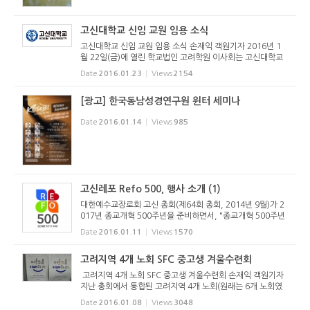
고신대학교 신임 교원 임용 소식
고신대학교 신임 교원 임용 소식 손재익 객원기자 2016년 1
월 22일(금)에 열린 학교법인 고려학원 이사회는 고신대학교
신학과에 새로운 교원임용을 결정했다. 우병훈 박사와 채경락
Date
2016.01.23
Views
2154
박사로 각각 정년트랙과 비정년트랙 교수로 임용이 결정되었
다. 우병훈 박...
[광고] 한국동남성경연구원 윈터 세미나
Date
2016.01.14
Views
985
고신레포 Refo 500, 행사 소개 (1)
대한예수교장로회 고신 총회(제64회 총회, 2014년 9월)가 2
017년 종교개혁 500주년을 준비하면서, "종교개혁 500주년
준비위원회"(위원장: 박영호 목사)를 구성하고 2015년 제65
Date
2016.01.11
Views
1570
회 총회에서 중요사업을 인준하였습니다. 이에 위 위원회의 주
요 사업을 다음과 ...
고려지역 4개 노회 SFC 중고생 겨울수련회
고려지역 4개 노회 SFC 중고생 겨울수련회 손재익 객원기자
지난 총회에서 통합된 고려지역 4개 노회(원래는 6개 노회였
으나 2개 노회가 통합되어 현재는 4개 노회)의 중고등부 SFC
Date
2016.01.08
Views
3048
겨울수련회가 2016년 1월 5일(화)부터 8일(금)까지 3박 4일