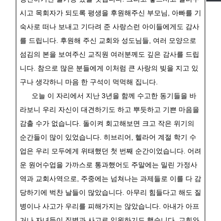
시고 목회자가 되도록 평생을 후원해주신 부모님
,
아빠를 기
숙사로 떠나 보내고 기다려 준 사랑스런 아이들에게도 감사
를 드립니다
.
후원해 주신 교회와 성도님들
,
여러 모양으로
섬김의 본을 보여주신 교직원 여러분께도 깊은 감사를 드립
니다
.
참으로 많은 분들에게 이처럼 큰 사랑의 빚을 지고 있
구나 생각하니 마음 한 구석이 먹먹해 집니다
.
오늘 이 자리에서 지난
3
년을 함께 수고한 동기들을 바
라보니 우리 자신이 대견하기도 하고 뿌듯하고 기쁜 마음을
감출 수가 없습니다
.
돌이켜 회고해보면 크고 작은 위기의
순간들이 많이 있었습니다
.
히브리어
,
헬라어 계절 학기 수
업은 우리 모두에게 위태했던 첫 번째 순간이었습니다
.
어려
운 원어수업을 가까스로 통과했어도 주말에는 밀린 가정사
역과 교회사역으로
,
주중에는 넘쳐나는 과제들로 이를 다 감
당하기에 벅찬 날들이 많았습니다
.
아무리 힘들다고 해도 질
병이나 사고가 우리를 피해가지는 않았습니다
.
아내가 아프
거나 자녀들이 질병과 사고로 입원하기도 했습니다
.
교회와