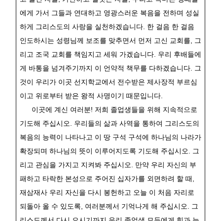
에게 가서 그들과 연대하고 영광스러운 복음을 전하며 성실
하게 그리스도의 사랑을 실천하겠습니다
.
한 걸음 한 걸음
인도하시는 성령님께 보조를 맞추면서 먼저 고신 교회를
,
그
리고 조국 교회를 책임지고 세워 가겠습니다
.
우리 후배들에
게 바통을 넘겨주기까지 이 언약적 책무를 다하겠습니다
.
그
것이 우리가 이곳 선지학교에서 전수받은 제사장적 부르심
이고 위로부터 받은 왕적 사명이기 때문입니다
.
이곳에 계신 여러분
!
저희 졸업생들을 위해 지속적으로
기도해 주십시오
.
우리들의 삶과 사역을 통하여 그리스도의
복음의 능력이 나타나고 이 땅 구석 구석에 하나님의 나라가
확장되며 하나님의 뜻이 이루어지도록 기도해 주십시오
.
그
리고 관심을 가지고 지켜봐 주십시오
.
만약 우리 자신의 부
패하고 타락한 본성으로 주어진 십자가를 외면하려 할 때
,
재삼재사 우리 자신을 다시 봉헌하고 오늘 이 처음 자리로
되돌아 올 수 있도록
,
여러분께서 기억나게 해 주십시오
.
그
리스도께서 다시 오시기까지 우리 졸업생 모두에게 힘과 능