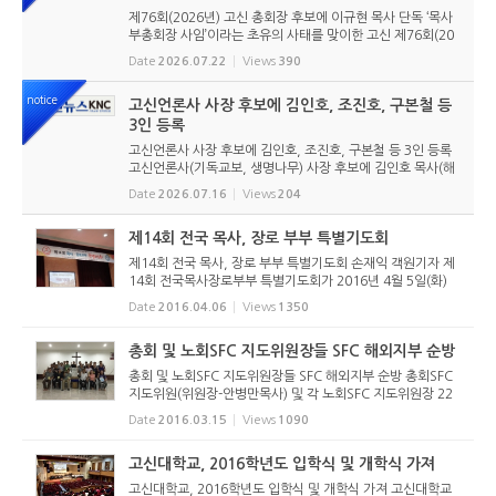
제76회(2026년) 고신 총회장 후보에 이규현 목사 단독 ‘목사
부총회장 사임’이라는 초유의 사태를 맞이한 고신 제76회(20
26년) 총회장 후보에 이규현 목사(인천노회) 단독으로 입후보
Date
2026.07.22
Views
390
했다. 6월 9일 경남마산노회의 추천을 받아 입후보했던 강영
구...
notice
고신언론사 사장 후보에 김인호, 조진호, 구본철 등
3인 등록
고신언론사 사장 후보에 김인호, 조진호, 구본철 등 3인 등록
고신언론사(기독교보, 생명나무) 사장 후보에 김인호 목사(해
오름교회), 조진호 장로(소망교회), 구본철 장로(남서울교회)
Date
2026.07.16
Views
204
가 등록했다. 당초 김희종 목사(유호교회)도 거론되었으나 최
종적으로 등...
제14회 전국 목사, 장로 부부 특별기도회
제14회 전국 목사, 장로 부부 특별기도회 손재익 객원기자 제
14회 전국목사장로부부 특별기도회가 2016년 4월 5일(화)
오후 1시부터 고려신학대학원 대강당에서 열렸다. 전국장로
Date
2016.04.06
Views
1350
회연합회가 매년 주관하는 대표적 행사인 기도회는 전국에 흩
어져 있는 교단 산...
총회 및 노회SFC 지도위원장들 SFC 해외지부 순방
총회 및 노회SFC 지도위원장들 SFC 해외지부 순방 총회SFC
지도위원(위원장-안병만목사) 및 각 노회SFC 지도위원장 22
명이 3월 7(월)-11(금)까지 SFC 보홀지부를 방문했다. 보홀지
Date
2016.03.15
Views
1090
부는 2004년부터 필리핀에서 사역을 시작한 13년차 백현두
선교사가 SFC협력간...
고신대학교, 2016학년도 입학식 및 개학식 가져
고신대학교, 2016학년도 입학식 및 개학식 가져 고신대학교