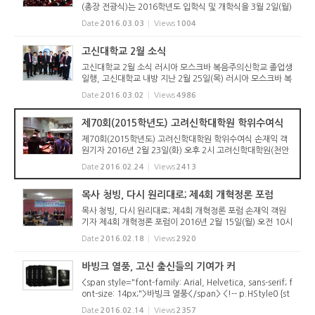
(총장 전광식)는 2016학년도 입학식 및 개학식을 3월 2일(월)
오전 11시 예음관에서 가졌다. 신입생은 학부 949명, 대학원
Date
2016.03.03
Views
1004
351명, 여자신학원 20명 총 1,320명이다. 외국인 신입생은
학부 8명, 대학...
고신대학교 2월 소식
고신대학교 2월 소식 러시아 모스크바 복음주의신학교 졸업생
일행, 고신대학교 내방 지난 2월 25일(목) 러시아 모스크바 복
음주의신학교 졸업생 일행이 고신대학교(총장 전광식)를 방문
Date
2016.03.02
Views
4986
했다. 러시아 복음주의신학교 학장 조동석 선교사(총신대학교
82회 졸업...
제70회(2015학년도) 고려신학대학원 학위수여식
제70회(2015학년도) 고려신학대학원 학위수여식 손재익 객
원기자 2016년 2월 23일(화) 오후 2시 고려신학대학원(천안
시 삼룡동 소재) 대강당에서는 제70회(2015학년도) 고려신학
Date
2016.02.24
Views
2413
대학원 학위수여식이 열렸다. 목회학석사(M. Div) 85명, 신
학석사(S.T.M./Th.M/T...
목사 청빙, 다시 원리대로; 제4회 개혁정론 포럼
목사 청빙, 다시 원리대로; 제4회 개혁정론 포럼 손재익 객원
기자 제4회 개혁정론 포럼이 2016년 2월 15일(월) 오전 10시
부터 오후 4시까지 대구산성교회당(담임 황원하 목사)에서 열
Date
2016.02.18
Views
2920
렸다. 약 70여 명이 참석하여 성황을 이룬 가운데 “목사의 위
치, 역할, 청...
바빙크 열풍, 고신 출신들의 기여가 커
<span style="font-family: Arial, Helvetica, sans-serif; f
ont-size: 14px;">바빙크 열풍</span> <!-- p.HStyle0 {st
yle-name:"바탕글"; margin-top:0.0pt; margin-bottom:
Date
2016.02.14
Views
2357