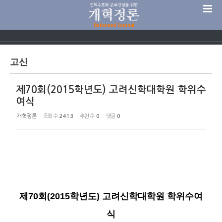
Sketchbook5, 스케치북5
고신
제70회(2015학년도) 고려신학대학원 학위수
Sketchbook5, 스케치북5
여식
개혁정론
조회 수
2413
추천 수
0
댓글
0
제
70
회
(2015
학년도
)
고려신학대학원 학위수여
식