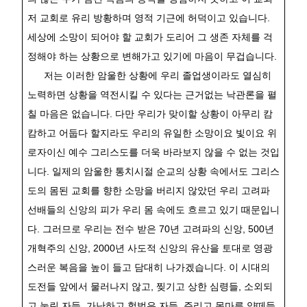
저 교회로 유리 방황하며 영적 기근에 허덕이고 있습니다
.
세상에 소망이 되어야 할 교회가 도리어 그 생존 자체를 걱
정해야 하는 상황으로 변해가고 있기에 마음이 무겁습니다
.
저는 이러한 암울한 상황에 우리 졸업생이라도 열심히
노력하면 상황을 역전시킬 수 있다는 근거없는 낙관론을 펼
칠 마음은 없습니다
.
다만 우리가 맞이할 상황이 아무리 캄
캄하고 어둡다 할지라도 우리의 유일한 소망이요 빛이요 위
로자이신 예수 그리스도를 더욱 바라보지 않을 수 없는 것입
니다
.
일제의 암울한 통치시절 순교의 상황 속에서도 그리스
도의 몸된 교회를 향한 소망을 버리지 않았던 우리 고려파
선배들의 신앙의 피가 우리 몸 속에도 흐르고 있기 때문입니
다
.
그러므로 우리는 전수 받은
70
년 고려파의 신앙
, 500
년
개혁주의 신앙
, 2000
년 사도적 신앙의 유산을 토대로 영광
스러운 복음을 높이 들고 담대히 나가겠습니다
.
이 시대의
도전들 앞에서 물러나지 않고
,
찢기고 상한 심령들
,
소외되
고 눌린 자들
,
가난하고 헐벗은 자들
,
주리고 목마른 양떼들