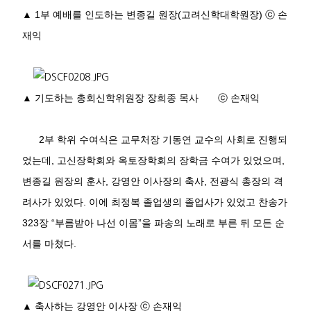
▲ 1부 예배를 인도하는
변종길 원장
(
고려신학대학원장
)
ⓒ
손
재익
▲ 기도하는 총회신학위원장 장희종 목사
ⓒ
손재익
2
부 학위 수여식은 교무처장 기동연 교수의 사회로 진행되
었는데
,
고신장학회와 옥토장학회의 장학금 수여가 있었으며
,
변종길 원장의 훈사
,
강영안 이사장의 축사
,
전광식 총장의 격
려사가 있었다
.
이에 최정복 졸업생의 졸업사가 있었고 찬송가
323
장
“
부름받아 나선 이몸
”
을 파송의 노래로 부른 뒤 모든 순
서를 마쳤다
.
▲
축사하는 강영안 이사장
ⓒ
손재익