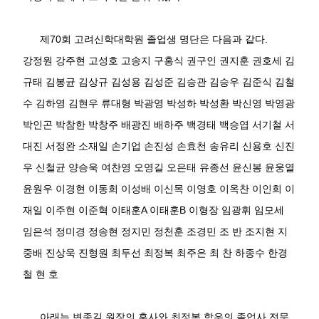
제
70
회 고려신학대학원 졸업생 명단은 다음과 같다
.
강정원 강주현 고성호 고송지 구홍식 권구인 권지훈 권호세 김
규태 김봉균 김상규 김성용 김성준 김승관 김승우 김준식 김철
수 김하영 김현우 류대형 박광영 박성하 박성환 박신영 박영광
박인곤 박참한 박창주 배광진 배하주 백경태 백승엽 서기철 서
대진 서정완 소재일 손기업 손진성 손효천 송유리 신용호 신진
우 신철균 양승욱 여찬영 오영길 오은태 유종선 윤신봉 윤웅열
윤원우 이경현 이동희 이성배 이신목 이영호 이옥찬 이인희 이
재일 이주현 이준혁 이태훈
A
이태훈
B
이형장 임광휘 임모세
임은석 정미경 정송현 정지민 정천훈 조경민 조 반 조지현 지
중배 진상욱 진형원 최두선 최정복 최주은 최 찬 하종수 한경
철 현 호
아래는 변종길 원장의 훈사와 최정복 학우의 졸업사 전문