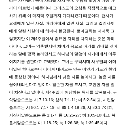
리는 사건들이 중심 자리를 차지한다
.
주님의 오심이 가장 가
까이 이르렀기 때문이다
.
그리스도의 오심을 직접적으로 예고
하기 위해 이 마지막 주일까지 기다려왔기 때문이다
.
천사가
요셉에게 알린 사실
,
마리아에게 알린 사실
,
그리고 엘리사벳
에게 알린 사실이 매 해마다 할당된다
.
로마교회는 더더욱 그
렇겠지만 이 제
4
주일에서 중요한 자리를 차지하는 것은 마리
아이다
.
그녀는 약혼했지만 처녀의 몸으로 아기를 잉태할 것이
라는 말에 깜짝 놀라면서도 하나님의 말씀이 자기에게서 이루
어지기를 원한다고 고백했다
.
그녀는 구약시대 사무엘의 어머
니였던 한나로부터 이어져 내려오는 믿는 여인의 기도와 찬양
에 동참한 것이다
.
하나님께서 낮은 자를 높이시고
,
높은 자를
끌어내리신다고 말이다
.
겸손한 자를 드시고
,
교만한 자를 엎
어 치신다고 말이다
.
제
4
주일에 해당하는 독서를 살펴보자
.
구
약말씀으로는 사
7:10-16;
삼하
7:1-11;
미
5:2-5
이고
,
시편말
씀으로는 시
80:1-7,17-19;
시
89:1-4,19-26;
시
80:1-7
이고
,
서신서말씀으로는 롬
1:1-7;
롬
16:25-27;
히
10:5-10
이고
,
복
음서말씀으로는 마
1:18-25;
눅
1:26-38;
눅
1:39-45
이다
.