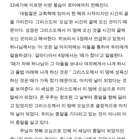
12
세기에 이르면 이런 풍습이 로마에까지 전해진다
.
대림절은 교회력에 있어서 한 해의 시작이지만 시간의 끝
을 가리킨다
.
그리스도의
‘
오심
’
은 시간의 끝에 오신 것이기 때
문이다
.
성경은 그리스도께서 이 땅에 오신 것을 시간의 끝에
오신 것이라고 해석한다
.
히브리서
1
장에서 언급하고 있듯이
하나님께서는
‘
이 모든 날 마지막에는 아들을 통하여 우리에게
말씀하셨다
.’
갈라디아서
4
장에서는
‘
때가 찼다
’
고 말씀한다
.
“
때가 차매 하나님이 그 아들을 보내사 여자에게서 나게 하시
고 율법 아래에 나게 하신 것은
.”
그리스도께서 이 땅에 성육신
하신 것은 때가 가득 찼기 때문이요
,
마지막 날이 되었다는 것
을 보여준다
.
이 세상은 그리스도께서 이 땅에 오심으로 이미
말세가 되었다
.
온 우주는 창조된 그 날부터 종말을 향해 달리
고 있었지만 그리스도께서 이 땅에 오심으로 결정적으로 마지
막 날이 되었다
.
우리는 종말을 기다리고 있는 것이 아니라 이
미 종말을 살고 있다
.
주님의 첫째 오심으로 인해 이 세상이 종말이 되었지만