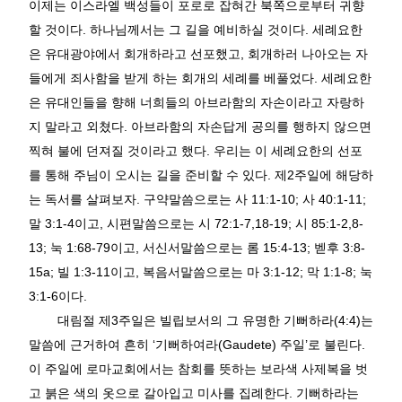
이제는 이스라엘 백성들이 포로로 잡혀간 북쪽으로부터 귀향
할 것이다
.
하나님께서는 그 길을 예비하실 것이다
.
세례요한
은 유대광야에서 회개하라고 선포했고
,
회개하러 나아오는 자
들에게 죄사함을 받게 하는 회개의 세례를 베풀었다
.
세례요한
은 유대인들을 향해 너희들의 아브라함의 자손이라고 자랑하
지 말라고 외쳤다
.
아브라함의 자손답게 공의를 행하지 않으면
찍혀 불에 던져질 것이라고 했다
.
우리는 이 세례요한의 선포
를 통해 주님이 오시는 길을 준비할 수 있다
.
제
2
주일에 해당하
는 독서를 살펴보자
.
구약말씀으로는 사
11:1-10;
사
40:1-11;
말
3:1-4
이고
,
시편말씀으로는 시
72:1-7,18-19;
시
85:1-2,8-
13;
눅
1:68-79
이고
,
서신서말씀으로는 롬
15:4-13;
벧후
3:8-
15a;
빌
1:3-11
이고
,
복음서말씀으로는 마
3:1-12;
막
1:1-8;
눅
3:1-6
이다
.
대림절 제
3
주일은 빌립보서의 그 유명한 기뻐하라
(4:4)
는
말씀에 근거하여 흔히
‘
기뻐하여라
(Gaudete)
주일
’
로 불린다
.
이 주일에 로마교회에서는 참회를 뜻하는 보라색 사제복을 벗
고 붉은 색의 옷으로 갈아입고 미사를 집례한다
.
기뻐하라는