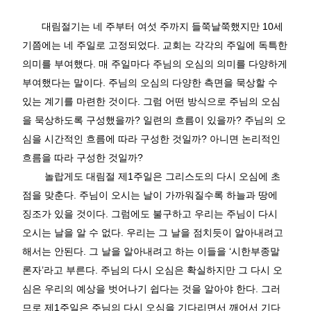
대림절기는 네 주부터 여섯 주까지 들쭉날쭉했지만
10
세
기쯤에는 네 주일로 고정되었다
.
교회는 각각의 주일에 독특한
의미를 부여했다
.
매 주일마다 주님의 오심의 의미를 다양하게
부여했다는 말이다
.
주님의 오심의 다양한 측면을 묵상할 수
있는 계기를 마련한 것이다
.
그럼 어떤 방식으로 주님의 오심
을 묵상하도록 구성했을까
?
일련의 흐름이 있을까
?
주님의 오
심을 시간적인 흐름에 따라 구성한 것일까
?
아니면 논리적인
흐름을 따라 구성한 것일까
?
놀랍게도 대림절 제
1
주일은 그리스도의 다시 오심에 초
점을 맞춘다
.
주님이 오시는 날이 가까워질수록 하늘과 땅에
징조가 있을 것이다
.
그럼에도 불구하고 우리는 주님이 다시
오시는 날을 알 수 없다
.
우리는 그 날을 점치듯이 알아내려고
해서는 안된다
.
그 날을 알아내려고 하는 이들을
‘
시한부종말
론자
’
라고 부른다
.
주님의 다시 오심은 확실하지만 그 다시 오
심은 우리의 예상을 벗어나기 쉽다는 것을 알아야 한다
.
그러
므로 제
1
주일은 주님의 다시 오심을 기다리면서 깨어서 기다