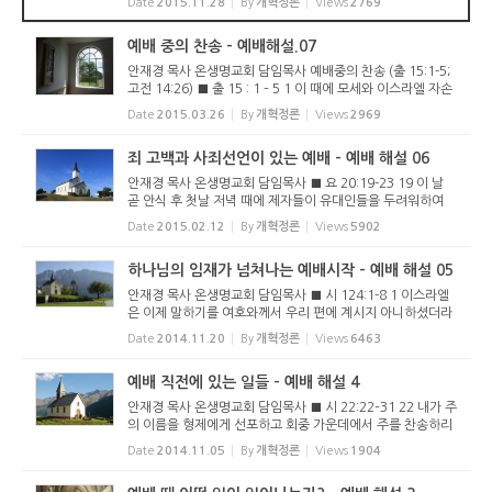
Date
2015.11.28
By
개혁정론
Views
2769
것도 강조한다. 이런 강조는 대림절이 도입된 프랑스 고울 지
방에서부터 ...
예배 중의 찬송 - 예배해설.07
안재경 목사 온생명교회 담임목사 예배중의 찬송 (출 15:1-5;
고전 14:26) ■ 출 15 : 1 – 5 1 이 때에 모세와 이스라엘 자손
이 이 노래로 여호와께 노래하니 일렀으되 내가 여호와를 찬송
Date
2015.03.26
By
개혁정론
Views
2969
하리니 그는 높고 영화로우심이요 말과 그 탄 자를 바다에 던
지셨음이...
죄 고백과 사죄선언이 있는 예배 - 예배 해설 06
안재경 목사 온생명교회 담임목사 ■ 요 20:19-23 19 이 날
곧 안식 후 첫날 저녁 때에 제자들이 유대인들을 두려워하여
모인 곳의 문들을 닫았더니 예수께서 오사 가운데 서서 이르시
Date
2015.02.12
By
개혁정론
Views
5902
되 너희에게 평강이 있을지어다 20 이 말씀을 하시고 손과 옆
구리를 보이시...
하나님의 임재가 넘쳐나는 예배시작 - 예배 해설 05
안재경 목사 온생명교회 담임목사 ■ 시 124:1-8 1 이스라엘
은 이제 말하기를 여호와께서 우리 편에 계시지 아니하셨더라
면 우리가 어떻게 하였으랴 2 사람들이 우리를 치러 일어날 때
Date
2014.11.20
By
개혁정론
Views
6463
에 여호와께서 우리 편에 계시지 아니하셨더라면 3 그 때에 그
들의 노여움...
예배 직전에 있는 일들 - 예배 해설 4
안재경 목사 온생명교회 담임목사 ■ 시 22:22–31 22 내가 주
의 이름을 형제에게 선포하고 회중 가운데에서 주를 찬송하리
이다 23 여호와를 두려워하는 너희여 그를 찬송할지어다 야곱
Date
2014.11.05
By
개혁정론
Views
1904
의 모든 자손이여 그에게 영광을 돌릴지어다 너희 이스라엘 모
든 자손이여 ...