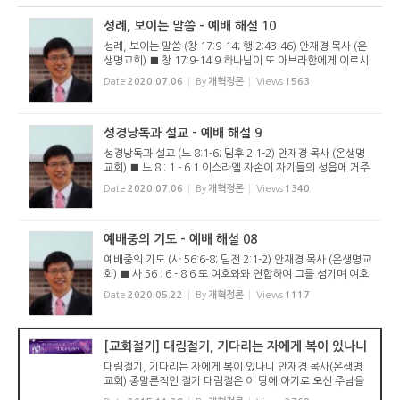
성례, 보이는 말씀 - 예배 해설 10
성례, 보이는 말씀 (창 17:9-14; 행 2:43-46) 안재경 목사 (온
생명교회) ■ 창 17:9-14 9 하나님이 또 아브라함에게 이르시
되 그런즉 너는 내 언약을 지키고 네 후손도 대대로 지키라 10
Date
2020.07.06
By
개혁정론
Views
1563
너희 중 남자는 다 할례를 받으라 이것이 나와 너희와 너희 후
손 사이에...
성경낭독과 설교 - 예배 해설 9
성경낭독과 설교 (느 8:1-6; 딤후 2:1-2) 안재경 목사 (온생명
교회) ■ 느 8 : 1 - 6 1 이스라엘 자손이 자기들의 성읍에 거주
하였더니 일곱째 달에 이르러 모든 백성이 일제히 수문 앞 광
Date
2020.07.06
By
개혁정론
Views
1340
장에 모여 학사 에스라에게 여호와께서 이스라엘에게 명령하
신 모세의 ...
예배중의 기도 - 예배 해설 08
예배중의 기도 (사 56:6-8; 딤전 2:1-2) 안재경 목사 (온생명교
회) ■ 사 56 : 6 - 8 6 또 여호와와 연합하여 그를 섬기며 여호
와의 이름을 사랑하며 그의 종이 되며 안식일을 지켜 더럽히지
Date
2020.05.22
By
개혁정론
Views
1117
아니하며 나의 언약을 굳게 지키는 이방인마다 7 내가 곧 그들
을 나...
[교회절기] 대림절기, 기다리는 자에게 복이 있나니
대림절기, 기다리는 자에게 복이 있나니 안재경 목사(온생명
교회) 종말론적인 절기 대림절은 이 땅에 아기로 오신 주님을
대망하는 절기이지만 종말에 주님이 다시 오실 것을 기다리는