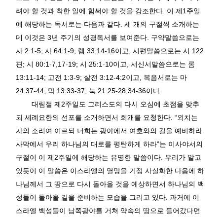
려야 할 것과 착한 일에 힘써야 할 것을 강조한다
.
이 제
1
주일
에 해당하는 독서로는 다음과 같다
.
세 개의 구절씩 소개하는
데 이것은
3
년 주기의 성경독서를 보여준다
.
구약말씀으로는
사
2:1-5;
사
64:1-9;
렘
33:14-16
이고
,
시편말씀으로는 시
122
편
;
시
80:1-7,17-19;
시
25:1-10
이고
,
서신서말씀으로는 롬
13:11-14;
고전
1:3-9;
살전
3:12-4:2
이고
,
복음서로는 마
24:37-44;
막
13:33-37;
눅
21:25-28,34-36
이다
.
대림절 제
2
주일도 그리스도의 다시 오심에 초점을 맞추
되 세례요한의 선포를 소개하면서 회개를 요청한다
. “
외치는
자의 소리여 이르되 너희는 광야에서 여호와의 길을 예비하라
사막에서 우리 하나님의 대로를 평탄하게 하라
”
는 이사야서의
구절이 이 제
2
주일에 해당하는 유명한 말씀이다
.
우리가 알고
있듯이 이 말씀은 이스라엘의 멸망을 기정 사실화한 다음에 하
나님께서 그 땅으로 다시 돌아올 것을 예상하면서 하나님의 백
성들이 돌아올 길을 준비하는 모습을 그리고 있다
.
과거에 이
스라엘 백성들이 남쪽광야를 거쳐 약속의 땅으로 들어갔다면