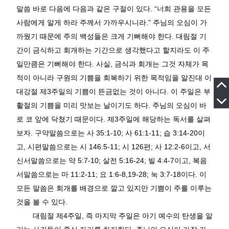
말씀 바로 다음에 다음과 같은 구절이 있다
. “
너희 관용을 모든
사람에게 알게 하라 주께서 가까우시니라
.”
주님의 오심이 가
까웠기 때문에 주의 백성들은 크게 기뻐해야 한다
.
대림절 기
간이 금식하고 회개하는 기간으로 생각했다고 할지라도 이 주
일만큼은 기뻐해야 한다
.
사실
,
금식과 회개는 그것 자체가 목
적이 아니라 구원의 기쁨을 회복하기 위한 목적임을 알진대 이
대강절 제
3
주일의 기쁨이 뜬금없는 것이 아니다
.
이 주일은 부
활절의 기쁨을 미리 맛보는 날이기도 하다
.
주님의 오심이 바
로 코 앞에 닥쳤기 때문이다
.
제
3
주일에 해당하는 독서를 살펴
보자
.
구약말씀으로는 사
35:1-10;
사
61:1-11;
습
3:14-20
이
고
,
시편말씀으로는 시
146:5-11;
시
126
편
;
사
12:2-6
이고
,
서
신서말씀으로는 약
5:7-10;
살전
5:16-24;
빌
4:4-7
이고
,
복음
서말씀으로는 마
11:2-11;
요
1:6-8,19-28;
눅
3:7-18
이다
.
이
모든 말씀은 회개를 배경으로 깔고 있지만 기쁨이 주를 이루는
것을 볼 수 있다
.
대림절 제
4
주일
,
즉 마지막 주일은 아기 예수의 탄생을 알