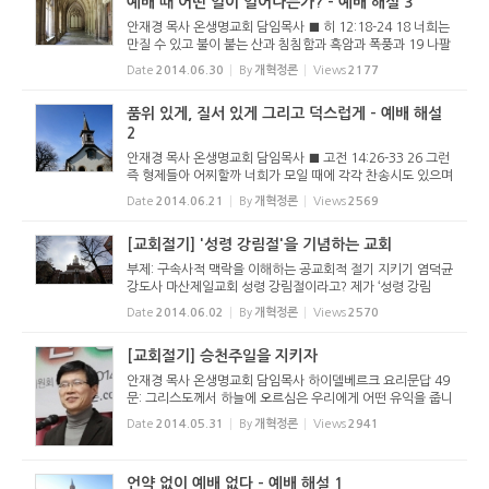
예배 때 어떤 일이 일어나는가? - 예배 해설 3
안재경 목사 온생명교회 담임목사 ■ 히 12:18-24 18 너희는
만질 수 있고 불이 붙는 산과 침침함과 흑암과 폭풍과 19 나팔
소리와 말하는 소리가 있는 곳에 이른 것이 아니라 그 소리를
Date
2014.06.30
By
개혁정론
Views
2177
듣는 자들은 더 말씀하지 아니하시기를 구하였으니 20 이는
짐승이라도 ...
품위 있게, 질서 있게 그리고 덕스럽게 - 예배 해설
2
안재경 목사 온생명교회 담임목사 ■ 고전 14:26-33 26 그런
즉 형제들아 어찌할까 너희가 모일 때에 각각 찬송시도 있으며
가르치는 말씀도 있으며 계시도 있으며 방언도 있으며 통역함
Date
2014.06.21
By
개혁정론
Views
2569
도 있나니 모든 것을 덕을 세우기 위하여 하라 27 만일 누가 방
언으로 말...
[교회절기] '성령 강림절'을 기념하는 교회
부제: 구속사적 맥락을 이해하는 공교회적 절기 지키기 염덕균
강도사 마산제일교회 성령 강림절이라고? 제가 ‘성령 강림
절’이라는 말을 처음 들은 것은 공교롭게도 현재 섬기고 있는
Date
2014.06.02
By
개혁정론
Views
2570
교회 담임목사(성희찬 목사, 마산제일교회)의 헬라어 강독 시
간이었습니다....
[교회절기] 승천주일을 지키자
안재경 목사 온생명교회 담임목사 하이델베르크 요리문답 49
문: 그리스도께서 하늘에 오르심은 우리에게 어떤 유익을 줍니
까? 답: 첫째, 그리스도는 우리의 대언자로서 하늘에서 우리를
Date
2014.05.31
By
개혁정론
Views
2941
위해 그의 아버지 앞에서 간구하십니다. 둘째, 우리의 몸이 그
리스도 안...
언약 없이 예배 없다 - 예배 해설 1