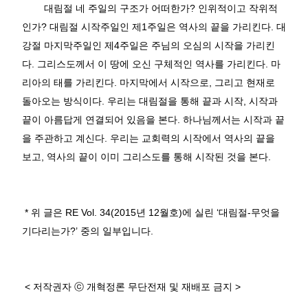
대림절 네 주일의 구조가 어떠한가
?
인위적이고 작위적
인가
?
대림절 시작주일인 제
1
주일은 역사의 끝을 가리킨다
.
대
강절 마지막주일인 제
4
주일은 주님의 오심의 시작을 가리킨
다
.
그리스도께서 이 땅에 오신 구체적인 역사를 가리킨다
.
마
리아의 태를 가리킨다
.
마지막에서 시작으로
,
그리고 현재로
돌아오는 방식이다
.
우리는 대림절을 통해 끝과 시작
,
시작과
끝이 아름답게 연결되어 있음을 본다
.
하나님께서는 시작과 끝
을 주관하고 계신다
.
우리는 교회력의 시작에서 역사의 끝을
보고
,
역사의 끝이 이미 그리스도를 통해 시작된 것을 본다
.
*
위 글은
RE Vol. 34(2015
년
12
월호
)
에 실린
‘
대림절
-
무엇을
기다리는가
?’
중의 일부입니다
.
<
저작권자
ⓒ
개혁정론 무단전재 및 재배포 금지
>