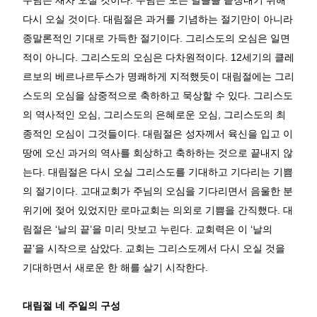
주님은 재차 오실 것이다
.
주님은 모든 날들을 끝장내기 위해
다시 오실 것이다
.
대림절은 과거를 기념하는 절기만이 아니라
종말론적인 기대로 가득한 절기이다
.
그리스도의 오심은 일면
적이 아니다
.
그리스도의 오심은 다차원적이다
. 12
세기의
클레
르보의 베르나르두스가 명쾌하게 지적했듯이
대림절에는 그리
스도의 오심을 삼중적으로 축하하고 묵상할 수 있다
.
그리스도
의 역사적인 오심
,
그리스도의 은혜로운 오심
,
그리스도의 최
종적인 오심이 그것들이다
.
대림절은 성자께서 육신을 입고 이
땅에 오신 과거의 역사를 회상하고 축하하는 것으로 끝내지 않
는다
.
대림절은 다시 오실 그리스도를 기대하고 기다리는 기쁨
의 절기이다
.
고대교회가 주님의 오심을 기다리면서 음울한 분
위기에 젖어 있었지만 로마교회는 의외로 기쁨을 간직했다
.
대
림절은
‘
날의 끝
’
을 미리 맛보고 누린다
.
교회력은 이
‘
날의
끝
’
을 시작으로 삼았다
.
교회는 그리스도께서 다시 오실 것을
기대하면서 새로운 한 해를 살기 시작한다
.
대림절 네 주일의 구성