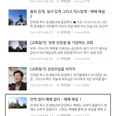
Date
2014.06.30
By
개혁정론
Views
2178
듣는 자들은 더 말씀하지 아니하시기를 구하였으니 20 이는
짐승이라도 ...
품위 있게, 질서 있게 그리고 덕스럽게 - 예배 해설
2
안재경 목사 온생명교회 담임목사 ■ 고전 14:26-33 26 그런
즉 형제들아 어찌할까 너희가 모일 때에 각각 찬송시도 있으며
가르치는 말씀도 있으며 계시도 있으며 방언도 있으며 통역함
Date
2014.06.21
By
개혁정론
Views
2569
도 있나니 모든 것을 덕을 세우기 위하여 하라 27 만일 누가 방
언으로 말...
[교회절기] '성령 강림절'을 기념하는 교회
부제: 구속사적 맥락을 이해하는 공교회적 절기 지키기 염덕균
강도사 마산제일교회 성령 강림절이라고? 제가 ‘성령 강림
절’이라는 말을 처음 들은 것은 공교롭게도 현재 섬기고 있는
Date
2014.06.02
By
개혁정론
Views
2570
교회 담임목사(성희찬 목사, 마산제일교회)의 헬라어 강독 시
간이었습니다....
[교회절기] 승천주일을 지키자
안재경 목사 온생명교회 담임목사 하이델베르크 요리문답 49
문: 그리스도께서 하늘에 오르심은 우리에게 어떤 유익을 줍니
까? 답: 첫째, 그리스도는 우리의 대언자로서 하늘에서 우리를
Date
2014.05.31
By
개혁정론
Views
2942
위해 그의 아버지 앞에서 간구하십니다. 둘째, 우리의 몸이 그
리스도 안...
언약 없이 예배 없다 - 예배 해설 1
안재경 목사 온생명교회 담임목사 예배는 교회의 얼굴이다 예
배는 교회의 얼굴이다. 교회는 예배를 통해 온 세상을 향해 교
회의 정체성을 드러낸다. 교회마다 예배의 요소와 순서를 통해
Date
2014.05.17
By
개혁정론
Views
2372