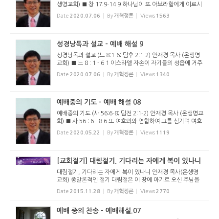
생명교회) ■ 창 17:9-14 9 하나님이 또 아브라함에게 이르시
되 그런즉 너는 내 언약을 지키고 네 후손도 대대로 지키라 10
Date
2020.07.06
By
개혁정론
Views
1563
너희 중 남자는 다 할례를 받으라 이것이 나와 너희와 너희 후
손 사이에...
성경낭독과 설교 - 예배 해설 9
성경낭독과 설교 (느 8:1-6; 딤후 2:1-2) 안재경 목사 (온생명
교회) ■ 느 8 : 1 - 6 1 이스라엘 자손이 자기들의 성읍에 거주
하였더니 일곱째 달에 이르러 모든 백성이 일제히 수문 앞 광
Date
2020.07.06
By
개혁정론
Views
1340
장에 모여 학사 에스라에게 여호와께서 이스라엘에게 명령하
신 모세의 ...
예배중의 기도 - 예배 해설 08
예배중의 기도 (사 56:6-8; 딤전 2:1-2) 안재경 목사 (온생명교
회) ■ 사 56 : 6 - 8 6 또 여호와와 연합하여 그를 섬기며 여호
와의 이름을 사랑하며 그의 종이 되며 안식일을 지켜 더럽히지
Date
2020.05.22
By
개혁정론
Views
1119
아니하며 나의 언약을 굳게 지키는 이방인마다 7 내가 곧 그들
을 나...
[교회절기] 대림절기, 기다리는 자에게 복이 있나니
대림절기, 기다리는 자에게 복이 있나니 안재경 목사(온생명
교회) 종말론적인 절기 대림절은 이 땅에 아기로 오신 주님을
대망하는 절기이지만 종말에 주님이 다시 오실 것을 기다리는
Date
2015.11.28
By
개혁정론
Views
2770
것도 강조한다. 이런 강조는 대림절이 도입된 프랑스 고울 지
방에서부터 ...
예배 중의 찬송 - 예배해설.07