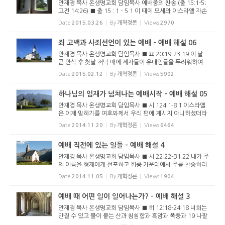
안재경 목사 온생명교회 담임목사 예배중의 찬송 (출 15:1-5;
고전 14:26) ■ 출 15 : 1 – 5 1 이 때에 모세와 이스라엘 자손
이 이 노래로 여호와께 노래하니 일렀으되 내가 여호와를 찬송
Date
2015.03.26
By
개혁정론
Views
2970
하리니 그는 높고 영화로우심이요 말과 그 탄 자를 바다에 던
지셨음이...
죄 고백과 사죄선언이 있는 예배 - 예배 해설 06
안재경 목사 온생명교회 담임목사 ■ 요 20:19-23 19 이 날
곧 안식 후 첫날 저녁 때에 제자들이 유대인들을 두려워하여
모인 곳의 문들을 닫았더니 예수께서 오사 가운데 서서 이르시
Date
2015.02.12
By
개혁정론
Views
5902
되 너희에게 평강이 있을지어다 20 이 말씀을 하시고 손과 옆
구리를 보이시...
하나님의 임재가 넘쳐나는 예배시작 - 예배 해설 05
안재경 목사 온생명교회 담임목사 ■ 시 124:1-8 1 이스라엘
은 이제 말하기를 여호와께서 우리 편에 계시지 아니하셨더라
면 우리가 어떻게 하였으랴 2 사람들이 우리를 치러 일어날 때
Date
2014.11.20
By
개혁정론
Views
6464
에 여호와께서 우리 편에 계시지 아니하셨더라면 3 그 때에 그
들의 노여움...
예배 직전에 있는 일들 - 예배 해설 4
안재경 목사 온생명교회 담임목사 ■ 시 22:22–31 22 내가 주
의 이름을 형제에게 선포하고 회중 가운데에서 주를 찬송하리
이다 23 여호와를 두려워하는 너희여 그를 찬송할지어다 야곱
Date
2014.11.05
By
개혁정론
Views
1904
의 모든 자손이여 그에게 영광을 돌릴지어다 너희 이스라엘 모
든 자손이여 ...
예배 때 어떤 일이 일어나는가? - 예배 해설 3
안재경 목사 온생명교회 담임목사 ■ 히 12:18-24 18 너희는
만질 수 있고 불이 붙는 산과 침침함과 흑암과 폭풍과 19 나팔
소리와 말하는 소리가 있는 곳에 이른 것이 아니라 그 소리를