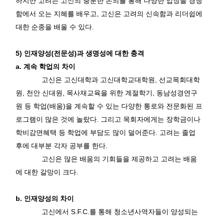
하지만 고려는 고신의 충분한 논의를 통해 다양한 입장을 경청
함에서 오는 지혜를 배우고
,
고신은 고려의 신속함과 리더쉽에
대한 순종을 배울 수 있다
.
5)
인재양성
(
전문성
)
과 생명성에 대한 충격
a.
계속 학업의 차이
고신은 고신대학과 고신대학교대학원
,
선교목회대학
원
,
천안 신대원
,
목사재교육을 위한 계절학기
,
동남성경연구
원 등 학업
(
배움
)
을 계속할 수 있는 다양한 통로와 전문화된 프
로그램이 많은 것에 놀랐다
.
그리고 목회자에게는 장학금이나
학비감면혜택 등 학업에 부담도 많이 덜어준다
.
고려는 졸업
후에 대부분 각자 공부를 한다
.
고신은 많은 배움의 기회들을 제공하고 고려는 배움
에 대한 갈망이 크다
.
b.
인재양성의 차이
고신에서
S.F.C.
를 통해 청소년사역자들이 양성되는