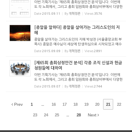
이번 기획기사는 '제65회 총회상정안건 분석'입니다. 이번에
도 각 노회에서, 그리고 총회 임원회와 총회상비부에서 다양한
안건을 헌의하였습니다. 장로교회는 당회, 노회, 총회에 의한
Date
2015.09.11
By
개혁정론
Views
3576
치리를 중요시합니다. 총회에 상정된 안건에 대한 진지한 논의
야말로 교...
[종말을 말하다] 종말을 살아가는 그리스도인의 지
혜
종말을 살아가는 그리스도인의 지혜 박성천 (서울중앙교회 부
목사) 종말은 예수님이 세상에 탄생하심으로 시작되었고 예수
님이 세상에 재림하심으로 완성된다. 예수님이 강림하실 때 모
Date
2015.09.09
By
개혁정론
Views
2891
든 사람을 심판하실 텐데 성도들은 그 날을 어떻게 준비하며
살아가야하...
[제65회 총회상정안건 분석] 각종 조직 신설과 헌금
청원들에 대하여
이번 기획기사는 '제65회 총회상정안건 분석'입니다. 이번에
도 각 노회에서, 그리고 총회 임원회와 총회상비부에서 다양한
안건을 헌의하였습니다. 장로교회는 당회, 노회, 총회에 의한
Date
2015.09.07
By
개혁정론
Views
2744
치리를 중요시합니다. 총회에 상정된 안건에 대한 진지한 논의
야말로 교...
Prev
1
...
16
17
18
19
20
21
22
23
24
25
...
28
Next