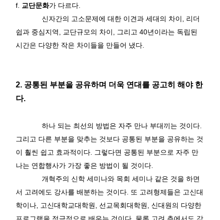
f.
교단문화
가 다르다
.
신자간의 고소문제에 대한 이견과 세대의 차이
,
리더
쉽과 중심지역
,
교단규모의 차이
,
그리고
40
년이라는 독립된
시간은 다양한 작은 차이들을 만들어 냈다
.
2.
공통된 부분을 공유하며 더욱 연대를 공고히 해야 한
다
.
하나 되는 최선의 방법은 자주 만나 부대끼는 것이다
.
그리고 다른 부분을 맞추는 것보다 공통된 부분을 공유하는 것
이 훨씬 쉽고 효과적이다
.
그렇다면 공통된 부분으로 자주 만
나는 연합행사가 가장 좋은 방법이 될 것이다
.
개혁주의 신학 세미나와 목회 세미나 같은 것을 하면
서 고려에도 강사를 배분하는 것이다
.
또 고려형제들은 고신대
학이나
,
고신대학교대학원
,
선교목회대학원
,
신대원의 다양한
프로그램을 적극적으로 배우는 것이다
.
물론 고려 측에서도 강