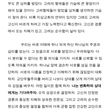
무도 큰 상처를 받았다
.
고려의 형제들은 가슴에 큰 웅덩이가
패여 있을 것이다
.
고려형제들이 받았을 상처를 생각하면 가슴
이 젖어 온다
.
비록 지상교회의 연약이 있지만 그래도 고려와
고신이 바르게 하려고 가장 노력한다고 확신한다
.
고신은 경륜
에서 오는 지혜가 있고
,
고려는 순수함이 살아 있다
.
우리는 바로 이때에 하나 되게 하신 하나님의 주권과
섭리를 믿는다
.
그 믿음으로 서로를 받았으니 두려워말자
.
다
시 분리될 수 없다는 한 몸 의식을 가지자
.
서로를 신뢰할 수 있
도록 약속을 지키자
.
하나님 앞에 겸손히 서로를 섬길 것을 결
단하자
.
서로의 다름을 인정하고 이해하기 위해 끊임없이 대화
하자
.
교단우월주의를 버리고 나보다 상대를 낫게 여기며 상대
의 강점을 배우자
.
어떤 일이든 함께 하자
.
나는 변화하되 상대
에게는 기다려주자
.
오직 성경으로 결정하자
.
고신의 안정된
경륜과 풍성한 지혜와 성숙한 전문성
,
그리고 고려의 순수한
헌신과 충성된 열정을 합하여 더욱 균형 잡힌 건강한 교단으로