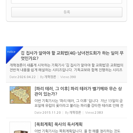
notice
김 집사가 알아야 할 교회법(46)-남녀전도회가 하는 일이 무
엇인가요?
개혁정론이 새롭게 시작하는 기획기사 ‘김 집사가 알아야 할 교회법’은 교회법의
전반적 내용을 쉽게 해설하는 시리즈입니다. 기독교보와 함께 진행하는 시리즈
로서 여기에 싣는 것은 기독교보의 허락을 받았습니다. 글 내용은 기독교보에
Date
2026.04.22
By
개혁정론
Views
390
실린 ...
[파리 테러, 그 이후] 파리 테러가 벨기에와 무슨 상
관이 있는가?
이번 기획기사는 '파리 테러, 그 이후' 입니다. 지난 13일의 금
요일에 유럽의 꽃이라고 불리는 파리를 강타한 테러로 인해 전
세계가 큰 혼란에 빠졌습니다. 이 끔찍한 테러는 미국을 향한
Date
2015.11.20
By
개혁정론
Views
2383
이슬람의 9.11 테러와 연속선상에 있습니다. 이제 이슬람 국
가를 향...
[목회계획] 목사의 독서계획
이번 기획기사는 목회계획입니다. 올 한 해를 정리하는 것도