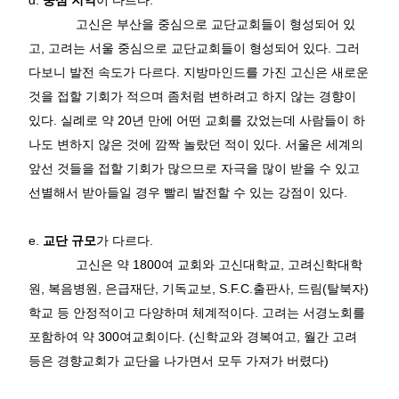
d.
중심 지역
이 다르다
.
고신은 부산을 중심으로 교단교회들이 형성되어 있
고
,
고려는 서울 중심으로 교단교회들이 형성되어 있다
.
그러
다보니 발전 속도가 다르다
.
지방마인드를 가진 고신은 새로운
것을 접할 기회가 적으며 좀처럼 변하려고 하지 않는 경향이
있다
.
실례로 약
20
년 만에 어떤 교회를 갔었는데 사람들이 하
나도 변하지 않은 것에 깜짝 놀랐던 적이 있다
.
서울은 세계의
앞선 것들을 접할 기회가 많으므로 자극을 많이 받을 수 있고
선별해서 받아들일 경우 빨리 발전할 수 있는 강점이 있다
.
e.
교단 규모
가 다르다
.
고신은 약
1800
여 교회와 고신대학교
,
고려
신학대학
원
,
복음병원
,
은급재단
,
기독교보
, S.F.C.
출판사
,
드림
(
탈북자
)
학교 등 안정적이고 다양하며 체계적이다
.
고려는 서경노회를
포함하여 약
300
여교회이다
. (
신학교와 경복여고
,
월간 고려
등은 경향교회가 교단을 나가면서 모두 가져가 버렸다
)