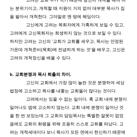
고려는 교회 수가 적기 때문에 당연히 개척을 해야 하
는 분위기이고
,
개척할 때 지원이 거의 없어 대부분 목사가 집
을 팔아서 개척한다
.
그야말로 맨 땅에 헤딩이다
.
고신에게 고려는 목회자에게 가혹하게 보일 수 있고
,
고려에게 고신목회자는 희생하지 않는 것으로 보일 수 있다
.
하지만 고려는 고신의
‘
교회가 교회를 세우고
,
목사는 안정된
가운데 개척준비
(
목회
)
에 전념하게 하는 것
’
을 배우고
,
고신은
고려의 개척정신을 배울 수 있다
.
b.
교회분쟁과 목사 퇴출의 차이
.
고신의 교회에서 가장 많이 놀란 것은 분쟁하여 세상
법정에 고소하고 목사를 내쫓는 교회들이 많다는 것이다
.
고려에서는 있을 수 없는 일이다
.
혹 교회 내에 분쟁이
일어나도 법에 고소하지 않는다
.
교회 내에 분쟁이 일어난 것
을 한 번 보았는데 그 교회의 담임목사는 특별한 잘못이 없었
음에도 교회의 화평을 위해 조용히 스스로 교회를 떠났다
.
고
려는 개척세대이다 보니 목사가 모든 면에서 헌신하기 때문에