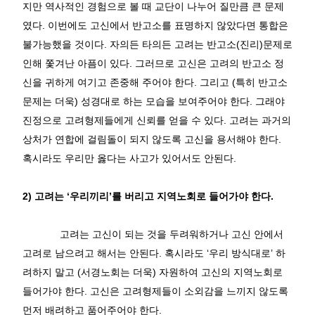
지만 역사적인 경험으로 볼 때 교단이 나누어 질만큼 큰 문제
였다
.
이번에도 고신에서 반고소를 표명하지 않았다면 통합은
불가능했을 것이다
.
자의든 타의든 고려는 반고소
(
진리
)
문제로
인해 쫓겨난 아픔이 있다
.
그러므로 고신은 고려의 반고소 정
신을 귀하게 여기고 존중해 주어야 한다
.
그리고
(
특히 반고소
문제는 더욱
)
성경대로 하는 모습을 보여주어야 한다
.
그래야
진정으로 고려형제들에게 신뢰를 얻을 수 있다
.
고려는 과거의
상처가 연합에 걸림돌이 되지 않도록 고신을 용서해야 한다
.
혹시라도 우리만 옳다는 사고가 있어서도 안된다
.
2)
고려는
‘
우리끼리
’
를 버리고 지역노회로 들어가야 한다
.
고려는 고신이 되는 것을 두려워하거나 고신 안에서
고려로 남으려고 해서는 안된다
.
혹시라도
‘
우리 방식대로
’
하
려하지 말고
(
서경노회는 더욱
)
자원하여 고신의 지역노회로
들어가야 한다
.
고신은 고려형제들이 소외감을 느끼지 않도록
먼저 배려하고 품어주어야 한다
.