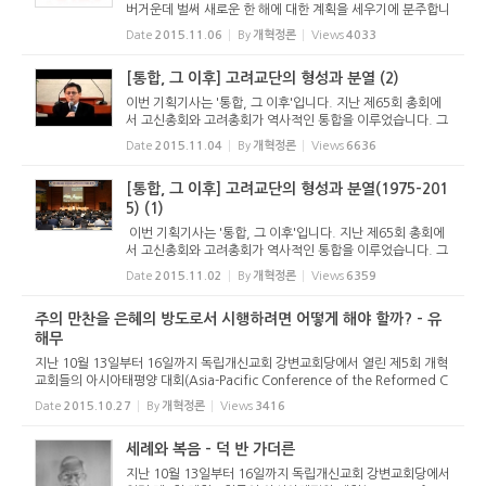
버거운데 벌써 새로운 한 해에 대한 계획을 세우기에 분주합니
다. 주님의 교회는 인간적인 아무 계획도 세우지 않고 그때그
Date
2015.11.06
By
개혁정론
Views
4033
때마다 성령님의 인도를 받아야 하는 것일까요? 아닙니다. 하
나님께서는 ...
[통합, 그 이후] 고려교단의 형성과 분열 (2)
이번 기획기사는 '통합, 그 이후'입니다. 지난 제65회 총회에
서 고신총회와 고려총회가 역사적인 통합을 이루었습니다. 그
런데 이번 통합은 개교회 차원에서 교류를 시작하면서 서로의
Date
2015.11.04
By
개혁정론
Views
6636
고백과 신앙을 확인하다가 통합에 이른 것이 아니라 총회 임원
회를 중심...
[통합, 그 이후] 고려교단의 형성과 분열(1975-201
5) (1)
이번 기획기사는 '통합, 그 이후'입니다. 지난 제65회 총회에
서 고신총회와 고려총회가 역사적인 통합을 이루었습니다. 그
런데 이번 통합은 개교회 차원에서 교류를 시작하면서 서로의
Date
2015.11.02
By
개혁정론
Views
6359
고백과 신앙을 확인하다가 통합에 이른 것이 아니라 총회 임원
회를 중심...
주의 만찬을 은혜의 방도로서 시행하려면 어떻게 해야 할까? - 유
해무
지난 10월 13일부터 16일까지 독립개신교회 강변교회당에서 열린 제5회 개혁
교회들의 아시아태평양 대회(Asia-Pacific Conference of the Reformed C
hurches. 약칭 AP-CRC, 주제: 세례와 성찬)에서 있었던 공개강연에서 발표된
Date
2015.10.27
By
개혁정론
Views
3416
유해무 목사(대한예수교장로회 ...
세례와 복음 - 덕 반 가더른
지난 10월 13일부터 16일까지 독립개신교회 강변교회당에서