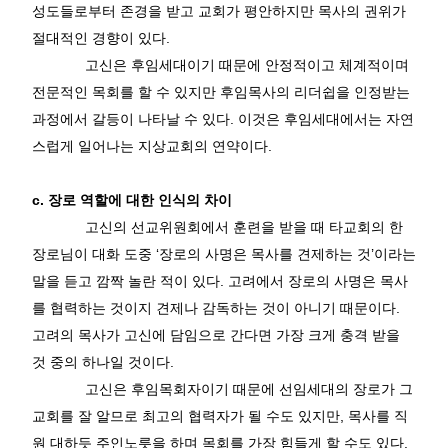
성도들로부터 존경을 받고 교회가 평안하지만 목사의 권위가
절대적인 경향이 있다
.
고신은 후임세대이기 때문에 안정적이고 체계적이며
전문적인 목회를 할 수 있지만 후임목사의 리더쉽을 인정받는
과정에서 갈등이 나타날 수 있다
.
이것은 후임세대에서는 자연
스럽게 일어나는 지상교회의 연약이다
.
c.
장로 역할에 대한 인식의 차이
고신의 선교위원회에서 훈련을 받을 때 타교회의 한
장로님이 대화 도중
‘
장로의 사명은 목사를 견제하는 것
’
이라는
말을 듣고 깜짝 놀란 적이 있다
.
고려에서 장로의 사명은 목사
를 협력하는 것이지 견제나 감독하는 것이 아니기 때문이다
.
고려의 목사가 고신에 담임으로 간다면 가장 크게 충격 받을
것 중의 하나일 것이다
.
고신은 후임목회자이기 때문에 선임세대의 장로가 그
교회를 잘 알므로 최고의 협력자가 될 수도 있지만
,
목사를 직
원 대하듯 주인노릇을 하며 목회를 가장 힘들게 할 수도 있다
.