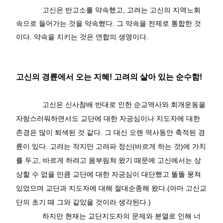
고신은 반고소를 약속했고
,
고려는 고신의 지역노회
속으로 들어가는 것을 약속했다
.
그 약속을 전제로 통합한 것
이다
.
약속을 지키는 것은 연합의 생명이다
.
고신의 경륜에서 오는 지혜
!
고려의 살아 있는 순수함
!
고신은 신사참배 반대로 인한 순교역사와 회개운동을
자랑스러워하면서도 교단에 대한 자긍심이나 지도자에 대한
존경은 많이 퇴색된 것 같다
.
그 대신 오랜 역사동안 축적된 경
륜이 있다
.
고려는 작지만 고려파 정신
(
바르게 하는 것
)
에 가치
를 두고
,
바르게 하려고 몸부림쳐 왔기 때문에 고신에서는 상
상할 수 없을 만큼 교단에 대한 자긍심이 대단했고 똘똘 뭉쳐
있었으며 교단과 지도자에 대해 절대순종해 왔다
.(
아마 고신교
단의 초기 때 그와 같았을 것이라 생각된다
.)
하지만 현재는 교단지도자의 문제와 분열로 인해 너