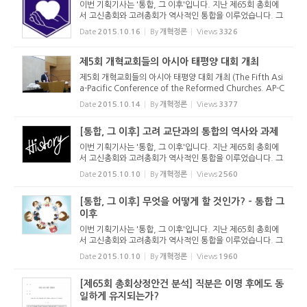
이번 기획기사는 '통합, 그 이후'입니다. 지난 제65회 총회에
서 고신총회와 고려총회가 역사적인 통합을 이루었습니다. 그
런데 이번 통합은 개교회 차원에서 교류를 시작하면서 서로의
Date
2015.10.16
By
개혁정론
Views
3326
고백과 신앙을 확인하다가 통합에 이른 것이 아니라 총회 임원
회를 중심...
제5회 개혁교회들의 아시아 태평양 대회 개최
제5회 개혁교회들의 아시아 태평양 대회 개최 (The Fifth Asi
a-Pacific Conference of the Reformed Churches. AP-C
RC) 손재익 객원기자 2015년 10월 13일(화)부터 16일(금)까
Date
2015.10.14
By
개혁정론
Views
3377
지 독립개신교회 안양강변교회당(정병길 목사 시무)에서 제5
회 개혁교회들의 아시...
[통합, 그 이후] 고려 교단과의 통합의 역사와 과제
이번 기획기사는 '통합, 그 이후'입니다. 지난 제65회 총회에
서 고신총회와 고려총회가 역사적인 통합을 이루었습니다. 그
런데 이번 통합은 개교회 차원에서 교류를 시작하면서 서로의
Date
2015.10.10
By
개혁정론
Views
2560
고백과 신앙을 확인하다가 통합에 이른 것이 아니라 총회 임원
회를 중심...
[통합, 그 이후] 무엇을 어떻게 할 것인가? - 통합 그
이후
이번 기획기사는 '통합, 그 이후'입니다. 지난 제65회 총회에
서 고신총회와 고려총회가 역사적인 통합을 이루었습니다. 그
런데 이번 통합은 개교회 차원에서 교류를 시작하면서 서로의
Date
2015.10.10
By
개혁정론
Views
1960
고백과 신앙을 확인하다가 통합에 이른 것이 아니라 총회 임원
회를 중심...
[제65회 총회상정안건 분석] 직분은 이명 후에도 동
일하게 유지되는가?