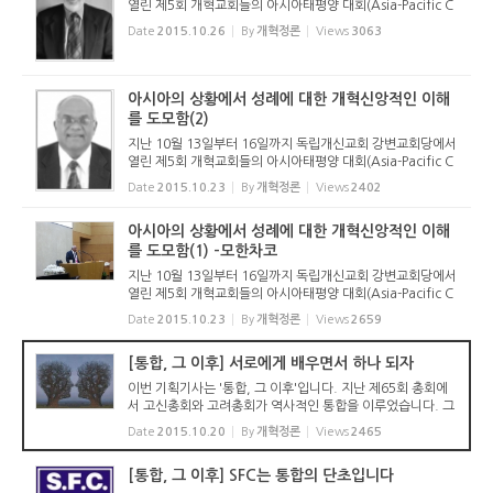
열린 제5회 개혁교회들의 아시아태평양 대회(Asia-Pacific C
onference of the Reformed Churches. 약칭 AP-CRC, 주
Date
2015.10.26
By
개혁정론
Views
3063
제: 세례와 성찬)에서 있었던 공개강연에서 발표된 덕 반 가더
른 목사(뉴질랜드개...
아시아의 상황에서 성례에 대한 개혁신앙적인 이해
를 도모함(2)
지난 10월 13일부터 16일까지 독립개신교회 강변교회당에서
열린 제5회 개혁교회들의 아시아태평양 대회(Asia-Pacific C
onference of the Reformed Churches. 약칭 AP-CRC, 주
Date
2015.10.23
By
개혁정론
Views
2402
제: 세례와 성찬)에서 있었던 공개강연에서 발표된 모한차코
목사(인도개혁장로교...
아시아의 상황에서 성례에 대한 개혁신앙적인 이해
를 도모함(1) -모한차코
지난 10월 13일부터 16일까지 독립개신교회 강변교회당에서
열린 제5회 개혁교회들의 아시아태평양 대회(Asia-Pacific C
onference of the Reformed Churches. 약칭 AP-CRC, 주
Date
2015.10.23
By
개혁정론
Views
2659
제: 세례와 성찬)에서 있었던 공개강연에서 발표된 모한차코
목사(인도개혁장로교...
[통합, 그 이후] 서로에게 배우면서 하나 되자
이번 기획기사는 '통합, 그 이후'입니다. 지난 제65회 총회에
서 고신총회와 고려총회가 역사적인 통합을 이루었습니다. 그
런데 이번 통합은 개교회 차원에서 교류를 시작하면서 서로의
Date
2015.10.20
By
개혁정론
Views
2465
고백과 신앙을 확인하다가 통합에 이른 것이 아니라 총회 임원
회를 중심...
[통합, 그 이후] SFC는 통합의 단초입니다