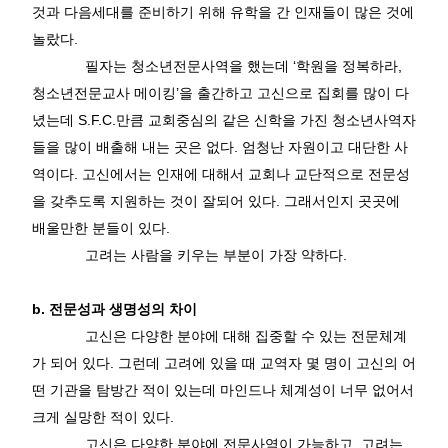
것과 다음세대를 준비하기 위해 유학을 간 인재들이 많은 것에
놀랐다
.
필자는 청소년전문사역을 했는데
‘
학원을 정복하라
,
청소년전문교사 메이킹
’
을 출간하고 고신으로 집회를 많이 다
녔는데
S.F.C.
만큼 교회중심의 같은 신학을 가진 청소년사역자
들을 많이 배출해 내는 곳은 없다
.
엄청난 자원이고 대단한 사
역이다
.
고신에서는 인재에 대해서 교회나 교단적으로 전문성
을 갖추도록 지원하는 것이 잘되어 있다
.
그래서인지 곳곳에
배울만한 분들이 있다
.
고려는 사람을 키우는 부분이 가장 약하다
.
b.
전문성과 생명성의 차이
고신은 다양한 분야에 대해 집중할 수 있는 전문체계
가 되어 있다
.
그런데 고려에 있을 때 교역자 몇 명이 고신의 어
떤 기관을 탐방간 적이 있는데 마인드나 체계성이 너무 없어서
크게 실망한 적이 있다
.
고신은 다양한 분야에 전문사역이 가능하고
,
고려는