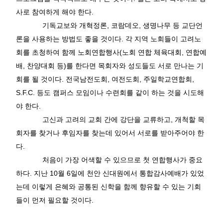
사로 참여하게 해야 한다
.
기독교보와 개혁정론
,
코람데오
,
생명나무 등 교단언
론을 사용하는 방법도 좋을 것이다
.
각 지역 노회들이 고려노
회를 초청하여 함께 노회연합행사
(
노회 연합 체육대회
,
연합예
배
,
찬양대회 등
)
를 한다면 목회자와 성도들도 서로 만나는 기
회를 될 것이다
.
전국남전도회
,
여전도회
,
주일학교연합회
,
S.F.C.
등도 캠퍼스 모임이나 수련회를 같이 하는 것을 시도해
야 한다
.
고신과 고려의 교회 간에 강단을 교류하고
,
개척할 목
회자를 찾거나 후임자를 찾는데 있어서 서로를 받아주어야 한
다
.
처음이 가장 어색할 수 있으므로 첫 연합행사가 중요
하다
.
지난
10
월
6
일에 천안 신대원에서 통합감사예배가 있었
는데 이렇게 은혜와 공통된 신학을 함께 향유할 수 있는 기회
들이 먼저 필요할 것이다
.