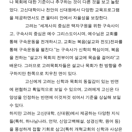
나 목회에 대한 기준이나 추구하는 것이 다른 것을 보고 놀랐
었다
.
고신대학이나 천안의 신대원에서 다양한 교육프로그램
을 제공하면서도 큰 울타리 안에서 자율성을 보장한다
.
고려는
“
세계사의 중심은 택자구원을 위한 구속사이
고
,
구속사의 중심은 예수 그리스도이시며
,
예수님은 교회를
통해 구속운동을 전개하시고
,
교회는 복음
(
설교와 전도
)
전파를
통해 구속운동을 펼친다
.
”
는 구속사가 신학의 핵심이며
,
복음
을 전하는
“
설교가 목회의 전부이며 설교에 목숨을 걸어라
”
고
배운다
.
그러므로 고려목회자들은 설교나 목회가 한 방향을 추
구하지만 한쪽으로 치우친 면이 있다
.
고신에게 고려는 신학과 목회의 동질감이 있는 반면
에 편협하고 획일적으로 보일 수 있으며
,
고려에게 고신은 다
양성을 인정하는 반면에 이것저것 섞여서 기준을 상실해 보일
수 있다
.
하지만 고려는 고신
(
대학
,
신대원
)
에서 제공하는 다양한 지식
들
(
특히
,
하나님나라
,
언약
,
신앙고백해설
,
성경신학
,
원어 등
)
을 풍성하게 접할 기회로 삼고
(
특히 개혁교회의 신학과 사상은