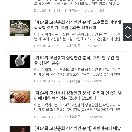
로 유명한데, 너무나 왜곡된 이해와 일방적인 가르침이 많습니
다. 이에 성경과 교회사를 통해 물질관과 헌금에 대한 가르침
Date
2014.10.06
By
개혁정론
Views
11196
을 확인해 보려고 합니다. 헌금을 예배와 직분 속에서 이해해
야 한다는 것...
[제64회 고신총회 상정안건 분석] 교수들을 어떻게
감독할 것인가 :교권주의를 경계해야
이번 기획기사는 '제64회 고신총회 상정안건 분석'입니다. 이
번 제64회 고신총회는 9월 23일(화)부터 26일(금)까지 천안
의 고려신학대학원에서 열립니다. 우리 장로교회는 개교회 당
Date
2014.09.20
By
개혁정론
Views
6211
회가 그리스도의 통치를 대행한다고 믿지만 개교회주의에 빠
지지 않고 교회들...
[제64회 고신총회 상정안건 분석] 교회 한 주간 헌
금 청원의 홍수
이번 기획기사는 '제64회 고신총회 상정안건 분석'입니다. 이
번 제64회 고신총회는 9월 23일(화)부터 26일(금)까지 천안
의 고려신학대학원에서 열립니다. 우리 장로교회는 개교회 당
Date
2014.09.19
By
개혁정론
Views
5925
회가 그리스도의 통치를 대행한다고 믿지만 개교회주의에 빠
지지 않고 교회들...
[제64회 고신총회 상정안건 분석] 어린이 찬송가 발
간에 대한 책임있는 결정이 필요하다
이번 기획기사는 '제64회 고신총회 상정안건 분석'입니다. 이
번 제64회 고신총회는 9월 23일(화)부터 26일(금)까지 천안
의 고려신학대학원에서 열립니다. 우리 장로교회는 개교회 당
Date
2014.09.18
By
개혁정론
Views
6579
회가 그리스도의 통치를 대행한다고 믿지만 개교회주의에 빠
지지 않고 교회들...
[제64회 고신총회 상정안건 분석] 재판비용의 예납