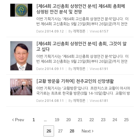
지지 않고 교회들...
[제64회 고신총회 상정안건 분석] 제64회 총회에
상정된 안건 분석 및 전망
이번 기획기사는 '제64회 고신총회 상정안건 분석'입니다. 이
번 제64회 고신총회는 9월 23일(화)부터 26일(금)까지 천안
의 고려신학대학원에서 열립니다. 우리 장로교회는 개교회 당
Date
2014.09.12
By
개혁정론
Views
6157
회가 그리스도의 통치를 대행한다고 믿지만 개교회주의에 빠
지지 않고 교회들...
[제64회 고신총회 상정안건 분석] 총회, 그것이 알
고 싶다
이번 기획기사는 '제64회 고신총회 상정안건 분석'입니다. 이
번 제64회 고신총회는 9월 23일(화)부터 26일(금)까지 천안
의 고려신학대학원에서 열립니다. 우리 장로교회는 개교회 당
Date
2014.09.11
By
개혁정론
Views
6191
회가 그리스도의 통치를 대행한다고 믿지만 개교회주의에 빠
지지 않고 교회들...
[교황 방문을 기하여] 천주교인의 신앙생활
이번 기획기사는 '교황방문'입니다. 프란치스코 교황이 아시아
국가로는 최초로 한국을 방문(8월 14-18일)합니다. 교황의 방
문으로 인해 천주교에 대한 관심이 고조되고 있습니다. 한국
Date
2014.08.11
By
개혁정론
Views
6181
천주교회는 교황의 방문이 새로운 복음화를 일으킬 것이라고
기대하고 있...
Prev
1
...
19
20
21
22
23
24
25
26
27
28
Next