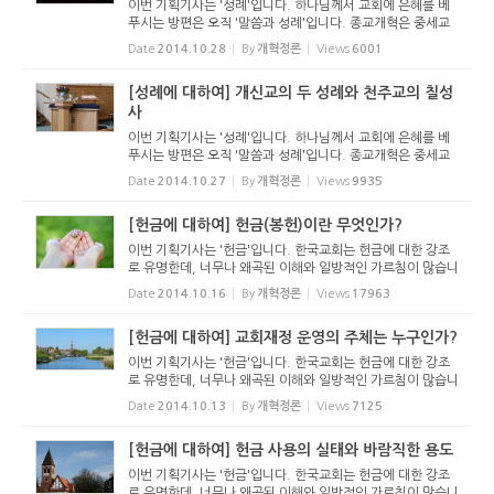
이번 기획기사는 '성례'입니다. 하나님께서 교회에 은혜를 베
푸시는 방편은 오직 '말씀과 성례'입니다. 종교개혁은 중세교
회를 비판하면서 말씀 중심의 예배를 회복했지만 성례에 있어
Date
2014.10.28
By
개혁정론
Views
6001
서는 지나치게 반동적인 태도를 취했습니다. 이것을 이어받은
것인지 현대...
[성례에 대하여] 개신교의 두 성례와 천주교의 칠성
사
이번 기획기사는 '성례'입니다. 하나님께서 교회에 은혜를 베
푸시는 방편은 오직 '말씀과 성례'입니다. 종교개혁은 중세교
회를 비판하면서 말씀 중심의 예배를 회복했지만 성례에 있어
Date
2014.10.27
By
개혁정론
Views
9935
서는 지나치게 반동적인 태도를 취했습니다. 이것을 이어받은
것인지 현대...
[헌금에 대하여] 헌금(봉헌)이란 무엇인가?
이번 기획기사는 '헌금'입니다. 한국교회는 헌금에 대한 강조
로 유명한데, 너무나 왜곡된 이해와 일방적인 가르침이 많습니
다. 이에 성경과 교회사를 통해 물질관과 헌금에 대한 가르침
Date
2014.10.16
By
개혁정론
Views
17963
을 확인해 보려고 합니다. 헌금을 예배와 직분 속에서 이해해
야 한다는 것...
[헌금에 대하여] 교회재정 운영의 주체는 누구인가?
이번 기획기사는 '헌금'입니다. 한국교회는 헌금에 대한 강조
로 유명한데, 너무나 왜곡된 이해와 일방적인 가르침이 많습니
다. 이에 성경과 교회사를 통해 물질관과 헌금에 대한 가르침
Date
2014.10.13
By
개혁정론
Views
7125
을 확인해 보려고 합니다. 헌금을 예배와 직분 속에서 이해해
야 한다는 것...
[헌금에 대하여] 헌금 사용의 실태와 바람직한 용도
이번 기획기사는 '헌금'입니다. 한국교회는 헌금에 대한 강조
로 유명한데, 너무나 왜곡된 이해와 일방적인 가르침이 많습니