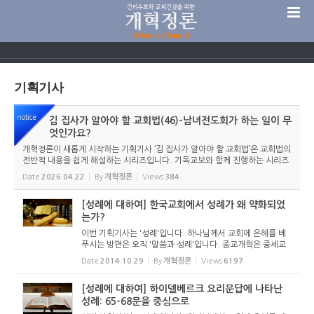
Sketchbook5, 스케치북5
기획기사
notice
김 집사가 알아야 할 교회법(46)-남녀전도회가 하는 일이 무
Sketchbook5, 스케치북5
엇인가요?
개혁정론이 새롭게 시작하는 기획기사 ‘김 집사가 알아야 할 교회법’은 교회법의
전반적 내용을 쉽게 해설하는 시리즈입니다. 기독교보와 함께 진행하는 시리즈
로서 여기에 싣는 것은 기독교보의 허락을 받았습니다. 글 내용은 기독교보에
Date
2026.04.22
By
개혁정론
Views
384
실린 ...
[성례에 대하여] 한국교회에서 성례가 왜 약화되었
는가?
이번 기획기사는 '성례'입니다. 하나님께서 교회에 은혜를 베
푸시는 방편은 오직 '말씀과 성례'입니다. 종교개혁은 중세교
회를 비판하면서 말씀 중심의 예배를 회복했지만 성례에 있어
Date
2014.10.29
By
개혁정론
Views
6197
서는 지나치게 반동적인 태도를 취했습니다. 이것을 이어받은
것인지 현대...
[성례에 대하여] 하이델베르크 요리문답에 나타난
성례: 65-68문을 중심으로