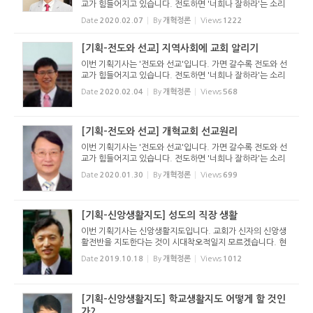
교가 힘들어지고 있습니다. 전도하면 '너희나 잘하라'는 소리
를 심심찮게 들을 수 있고, 선교에 대한 교회의 열의도 점차로
Date
2020.02.07
By
개혁정론
Views
1222
쇠퇴하고 있습니다. 복음을 전하는 것도 중요하지만 ...
[기획-전도와 선교] 지역사회에 교회 알리기
이번 기획기사는 '전도와 선교'입니다. 가면 갈수록 전도와 선
교가 힘들어지고 있습니다. 전도하면 '너희나 잘하라'는 소리
를 심심찮게 들을 수 있고, 선교에 대한 교회의 열의도 점차로
Date
2020.02.04
By
개혁정론
Views
568
쇠퇴하고 있습니다. 복음을 전하는 것도 중요하지만 ...
[기획-전도와 선교] 개혁교회 선교원리
이번 기획기사는 '전도와 선교'입니다. 가면 갈수록 전도와 선
교가 힘들어지고 있습니다. 전도하면 '너희나 잘하라'는 소리
를 심심찮게 들을 수 있고, 선교에 대한 교회의 열의도 점차로
Date
2020.01.30
By
개혁정론
Views
699
쇠퇴하고 있습니다. 복음을 전하는 것도 중요하지만 ...
[기획-신앙생활지도] 성도의 직장 생활
이번 기획기사는 신앙생활지도입니다. 교회가 신자의 신앙생
활전반을 지도한다는 것이 시대착오적일지 모르겠습니다. 현
대교인들은 각자가 옳은대로 생활하고 있기 때문입니다. 교회
Date
2019.10.18
By
개혁정론
Views
1012
의 지도를 받으려고 하지 않습니다. 기본적으로 모든 신자들에
게 교회의 지...
[기획-신앙생활지도] 학교생활지도 어떻게 할 것인
가?