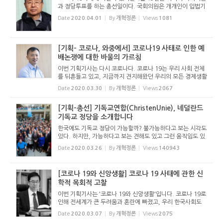
과 정당투표를 하는 총선일이다. 국회의원은 개개인이 입법기
관이라고 말할 정도로 중요한 역할을 맡고있다. 우리 사회는
Date
2020.04.01
By
개혁정론
Views
1081
어떤 법을 만들고 그 법을 어떻게 집행하느냐가 결정한다. 국
회의원 선거는...
[기획- 코로나, 와중에서] 코로나19 사태로 인한 예
배논쟁에 대한 바울의 가르침
이번 기획기사는 다시 코로나다. 코로나 19는 우리 사회 전체
를 뒤흔들고 있고, 지금까지 견지해왔던 우리의 모든 경제생활
과 사회생활을 근본적으로 새롭게 하라는 사인이다. 신앙생활
Date
2020.03.30
By
개혁정론
Views
2067
도 예외가 아니다. 작금에 국가와 교회의 관계, 예배 자체에 대
한 논쟁이...
[기획-총선] 기독교연합(ChristenUnie), 네덜란드
기독교 정당을 소개합니다
한국에도 기독교 정당이 가능할까? 불가능하다고 보는 시각도
있다. 하지만, 가능하다고 보는 견해도 있고 그런 움직임도 있
다. 아래의 글은 네덜란드 정당 가운데 하나인 <기독교 연합>
Date
2020.03.26
By
개혁정론
Views
140943
(Christen Unie)에 대한 소개이다. 네덜란드 정치는 기본적으
로 입헌군...
[코로나 19와 신앙생활] 코로나 19 사태에 관한 신
학적 목회적 고찰
이번 기획기사는 '코로나 19와 신앙생활'입니다. 코로나 19로
인해 전세계가 큰 두려움과 혼란에 빠졌고, 우리 한국사회도
예외가 아닙니다. 아니, 이제는 한국이 전세계의 주목을 받고
Date
2020.03.07
By
개혁정론
Views
2075
있을 뿐만 아니라 걱정거리가 되었다고 할 정도입니다. 우리