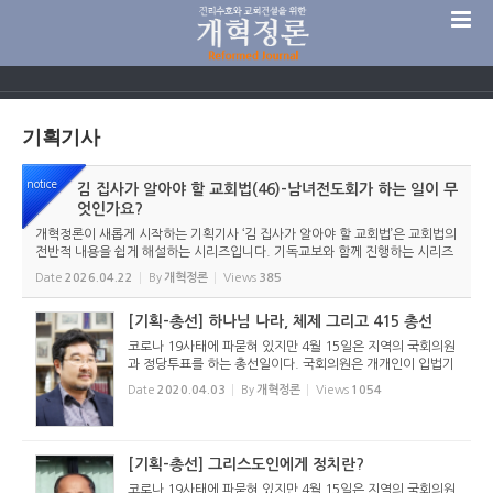
Sketchbook5, 스케치북5
기획기사
notice
김 집사가 알아야 할 교회법(46)-남녀전도회가 하는 일이 무
Sketchbook5, 스케치북5
엇인가요?
개혁정론이 새롭게 시작하는 기획기사 ‘김 집사가 알아야 할 교회법’은 교회법의
전반적 내용을 쉽게 해설하는 시리즈입니다. 기독교보와 함께 진행하는 시리즈
로서 여기에 싣는 것은 기독교보의 허락을 받았습니다. 글 내용은 기독교보에
Date
2026.04.22
By
개혁정론
Views
385
실린 ...
[기획-총선] 하나님 나라, 체제 그리고 415 총선
코로나 19사태에 파묻혀 있지만 4월 15일은 지역의 국회의원
과 정당투표를 하는 총선일이다. 국회의원은 개개인이 입법기
관이라고 말할 정도로 중요한 역할을 맡고있다. 우리 사회는
Date
2020.04.03
By
개혁정론
Views
1054
어떤 법을 만들고 그 법을 어떻게 집행하느냐가 결정한다. 국
회의원 선거는...
[기획-총선] 그리스도인에게 정치란?
코로나 19사태에 파묻혀 있지만 4월 15일은 지역의 국회의원