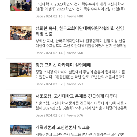
고신대학교, 2023학년도 전기 학위수여식 개최 고신대학교
(총장 이정기) 2023학년도 전기 학위수여식이 2월 15일(목)
오전 10시 30분 고신대학교 영도캠퍼스 한상동홀에서 진행됐
Date
2024.02.16
Views
480
다. 이날 학위수여식에서는 졸업생과 학부모, 교무위원, 내빈
등이 모인 가운데...
성희찬 목사, 한국교회이단대책위원장협의회 신임
회장 선출
성희찬 목사, 한국교회이단대책위원장협의회 신임 회장 선출
대한예수교장로회 고신 이단대책위원장이면서 본지 운영위원
장이기도 한 성희찬 목사(작은빛교회 담임)가 ‘한국교회 이단
Date
2024.02.14
Views
560
대책위원장 협의회’(이대협) 신임 회장에 선출되었다. 10개
교...
킹덤 프리칭 아카데미 설립예배
킹덤 프리칭 아카데미 설립예배 주님의 은총이 함께하시기를
기원합니다. 저(한진환)는 작년 말로 17년간의 서울서문교회
사역을 마치고 은퇴하였습니다. 올해부터 목회자들의 설교 역
Date
2024.02.07
Views
553
량 함양을 위해 설교연구원(킹덤 프리칭 아카데미)을 설립하
고 운영하게 ...
서울포럼, 고신대학교 문제를 긴급하게 다루다
서울포럼, 고신대학교 문제를 긴급하게 다루다 제13회 서울포
럼이 2024년 2월 6일(화) 오후 2시에 남서울교회당(최성은목
사)에서 열렸다. 서울포럼 회원노회(경기 서부, 경기북부, 서
Date
2024.02.07
Views
576
울남부, 서울 서부, 서울중부노회)의 목사 장로 90여명과 전국
에서 고신대...
개혁정론과 고신언론사 워크숍
개혁정론과 고신언론사 워크숍 본사인 개혁정론은 고신언론