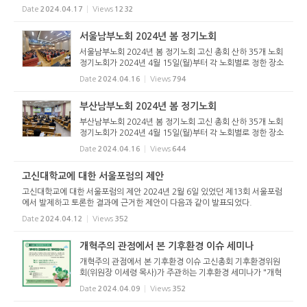
로 : 홍종국 한장섭 장임순 2) 경기동부노회(20명) 목사 : 김석홍 이하식 배상식
Date
2024.04.17
Views
1232
강인영 문용만 채경...
서울남부노회 2024년 봄 정기노회
서울남부노회 2024년 봄 정기노회 고신 총회 산하 35개 노회
정기노회가 2024년 4월 15일(월)부터 각 노회별로 정한 장소
에서 개최되었다. 제14회를 맞은 서울남부노회(노회장 노은
Date
2024.04.16
Views
794
환 목사)는 4월 15일(월) 오후 2시 서울성산교회당(장태영 목
사 시무)에서 개...
부산남부노회 2024년 봄 정기노회
부산남부노회 2024년 봄 정기노회 고신 총회 산하 35개 노회
정기노회가 2024년 4월 15일(월)부터 각 노회별로 정한 장소
에서 개최되었다. 제72회를 맞은 부산남부노회(노회장 이상
Date
2024.04.16
Views
644
곤 목사)는 4월 15일(월) 오전 10시 30분 월내교회당(신수복
목사 시무)에서 ...
고신대학교에 대한 서울포럼의 제안
고신대학교에 대한 서울포럼의 제안 2024년 2월 6일 있었던 제13회 서울포럼
에서 발제하고 토론한 결과에 근거한 제안이 다음과 같이 발표되었다.
Date
2024.04.12
Views
352
개혁주의 관점에서 본 기후환경 이슈 세미나
개혁주의 관점에서 본 기후환경 이슈 고신총회 기후환경위원
회(위원장 이세령 목사)가 주관하는 기후환경 세미나가 "개혁
주의 관점에서 본 기후환경 이슈"라는 주제로 아래와 같이 열
Date
2024.04.09
Views
352
린다. 일시: 2024년 5월 9일(화) 오후 2시 장소: 일원동교회당