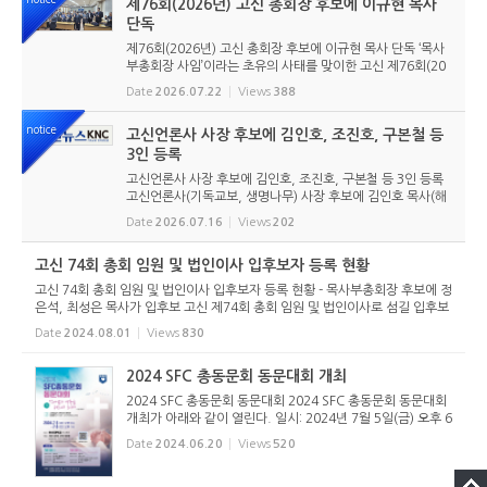
제76회(2026년) 고신 총회장 후보에 이규현 목사
단독
제76회(2026년) 고신 총회장 후보에 이규현 목사 단독 ‘목사
부총회장 사임’이라는 초유의 사태를 맞이한 고신 제76회(20
26년) 총회장 후보에 이규현 목사(인천노회) 단독으로 입후보
Date
2026.07.22
Views
388
했다. 6월 9일 경남마산노회의 추천을 받아 입후보했던 강영
구...
notice
고신언론사 사장 후보에 김인호, 조진호, 구본철 등
3인 등록
고신언론사 사장 후보에 김인호, 조진호, 구본철 등 3인 등록
고신언론사(기독교보, 생명나무) 사장 후보에 김인호 목사(해
오름교회), 조진호 장로(소망교회), 구본철 장로(남서울교회)
Date
2026.07.16
Views
202
가 등록했다. 당초 김희종 목사(유호교회)도 거론되었으나 최
종적으로 등...
고신 74회 총회 임원 및 법인이사 입후보자 등록 현황
고신 74회 총회 임원 및 법인이사 입후보자 등록 현황 - 목사부총회장 후보에 정
은석, 최성은 목사가 입후보 고신 제74회 총회 임원 및 법인이사로 섬길 입후보
자의 윤곽이 아래와 같이 나왔다. 이들은 지난 7월 30일까지 접수된 명단이다.
Date
2024.08.01
Views
830
아직은 완전한 후...
2024 SFC 총동문회 동문대회 개최
2024 SFC 총동문회 동문대회 2024 SFC 총동문회 동문대회
개최가 아래와 같이 열린다. 일시: 2024년 7월 5일(금) 오후 6
시 ~ 7월 6일(토) 오후 1시 장소: 호서대학교 (숙소제공) 회비:
Date
2024.06.20
Views
520
개인 5만원, 부부 8만원