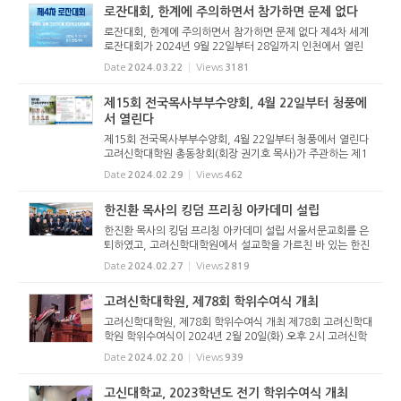
로잔대회, 한계에 주의하면서 참가하면 문제 없다
로잔대회, 한계에 주의하면서 참가하면 문제 없다 제4차 세계
로잔대회가 2024년 9월 22일부터 28일까지 인천에서 열린
다. 이에 대해 고신총회는 총회에 속한 개인과 기관으로 하여
Date
2024.03.22
Views
3181
금 로잔대회에 참석을 금지하도록 결정해야 할 정도로 심각한
문제를 가진 것...
제15회 전국목사부부수양회, 4월 22일부터 청풍에
서 열린다
제15회 전국목사부부수양회, 4월 22일부터 청풍에서 열린다
고려신학대학원 총동창회(회장 권기호 목사)가 주관하는 제1
5회 전국목사부부수양회가 4월 22일부터 청풍 레이크 호텔에
Date
2024.02.29
Views
462
서 아래와 같이 열린다. "열심을 품고 주를 섬기라(로마서12:1
1)"는 주제로 ...
한진환 목사의 킹덤 프리칭 아카데미 설립
한진환 목사의 킹덤 프리칭 아카데미 설립 서울서문교회를 은
퇴하였고, 고려신학대학원에서 설교학을 가르친 바 있는 한진
환 목사가 「킹덤 프리칭 아카데미」(KPA, Kingdom Preachin
Date
2024.02.27
Views
2819
g Academy)를 설립하고 이를 감사하는 예배를 드렸다. 202
4년 2월 23일(금)...
고려신학대학원, 제78회 학위수여식 개최
고려신학대학원, 제78회 학위수여식 개최 제78회 고려신학대
학원 학위수여식이 2024년 2월 20일(화) 오후 2시 고려신학
대학원 강당에서 열렸다. 이날 학위수여식은 졸업생, 교우와
Date
2024.02.20
Views
939
가족, 교무위원, 내빈 등이 참석한 가운데 신학석사 40명, 목
회학 석사 100명...
고신대학교, 2023학년도 전기 학위수여식 개최