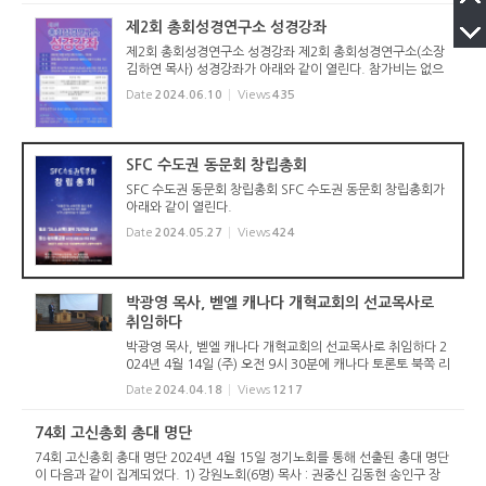
제2회 총회성경연구소 성경강좌
제2회 총회성경연구소 성경강좌 제2회 총회성경연구소(소장
김하연 목사) 성경강좌가 아래와 같이 열린다. 참가비는 없으
며, 문자로 미리 신청한 사람에 대해 식사 및 간식 등이 제공된
Date
2024.06.10
Views
435
다.
SFC 수도권 동문회 창립총회
SFC 수도권 동문회 창립총회 SFC 수도권 동문회 창립총회가
아래와 같이 열린다.
Date
2024.05.27
Views
424
박광영 목사, 벧엘 캐나다 개혁교회의 선교목사로
취임하다
박광영 목사, 벧엘 캐나다 개혁교회의 선교목사로 취임하다 2
024년 4월 14일 (주) 오전 9시 30분에 캐나다 토론토 북쪽 리
치몬드 힐(Richmond Hill)에 위치한 벧엘 캐나다 개혁교회(B
Date
2024.04.18
Views
1217
ethel Canadian Reformed Church)에서 박광영 목사의 선
교목사(Minister of...
74회 고신총회 총대 명단
74회 고신총회 총대 명단 2024년 4월 15일 정기노회를 통해 선출된 총대 명단
이 다음과 같이 집계되었다. 1) 강원노회(6명) 목사 : 권중신 김동현 송인구 장