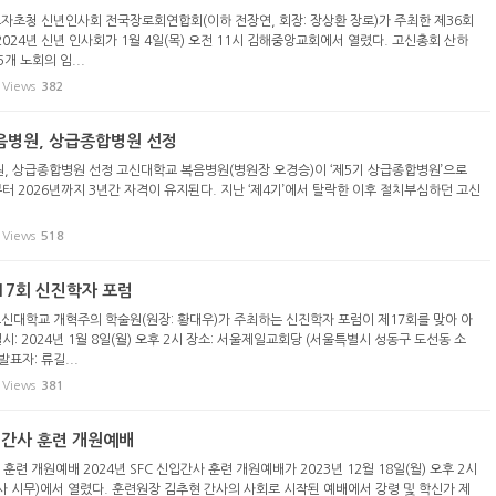
도자초청 신년인사회 전국장로회연합회(이하 전장연, 회장: 장상환 장로)가 주최한 제36회
024년 신년 인사회가 1월 4일(목) 오전 11시 김해중앙교회에서 열렸다. 고신총회 산하
개 노회의 임...
Views
382
복음병원, 상급종합병원 선정
원, 상급종합병원 선정 고신대학교 복음병원(병원장 오경승)이 ‘제5기 상급종합병원’으로
터 2026년까지 3년간 자격이 유지된다. 지난 ‘제4기’에서 탈락한 이후 절치부심하던 고신
Views
518
17회 신진학자 포럼
고신대학교 개혁주의 학술원(원장: 황대우)가 주최하는 신진학자 포럼이 제17회를 맞아 아
시: 2024년 1월 8일(월) 오후 2시 장소: 서울제일교회당 (서울특별시 성동구 도선동 소
발표자: 류길...
Views
381
신입간사 훈련 개원예배
 훈련 개원예배 2024년 SFC 신입간사 훈련 개원예배가 2023년 12월 18일(월) 오후 2시
 시무)에서 열렸다. 훈련원장 김추현 간사의 사회로 시작된 예배에서 강령 및 학신가 제