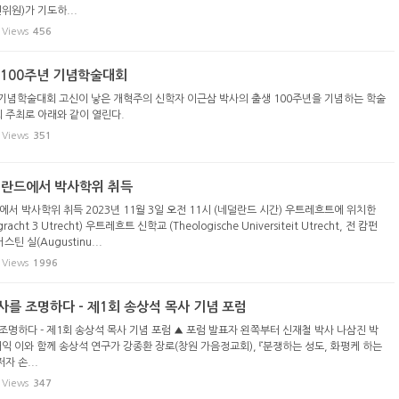
위원)가 기도하...
Views
456
 100주년 기념학술대회
 기념학술대회 고신이 낳은 개혁주의 신학자 이근삼 박사의 출생 100주년을 기념하는 학술
 주최로 아래와 같이 열린다.
Views
351
덜란드에서 박사학위 취득
서 박사학위 취득 2023년 11월 3일 오전 11시 (네덜란드 시간) 우트레흐트에 위치한
racht 3 Utrecht) 우트레흐트 신학교 (Theologische Universiteit Utrecht, 전 캄펀
틴 실(Augustinu...
Views
1996
사를 조명하다 - 제1회 송상석 목사 기념 포럼
조명하다 - 제1회 송상석 목사 기념 포럼 ▲ 포럼 발표자 왼쪽부터 신재철 박사 나삼진 박
재익 이와 함께 송상석 연구가 강종환 장로(창원 가음정교회), 『분쟁하는 성도, 화평케 하는
저자 손...
Views
347