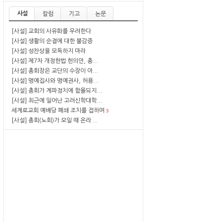
사설
칼럼
기고
논문
[사설] 교회의 사유화를 우려한다
[사설] 생활의 순결에 대한 불감증
[사설] 성찬상을 모독하지 마라
[사설] 제7차 개정헌법 헌의안, 총...
[사설] 총회장은 교단의 수장이 아...
[사설] 명예집사와 명예권사, 허용...
[사설] 총회가 계파정치에 함몰되지...
[사설] 최근에 일어난 고려신학대학...
세계로교회 예배당 폐쇄 조치를 접하며
3
[사설] 총회(노회)가 모일 때 온라...