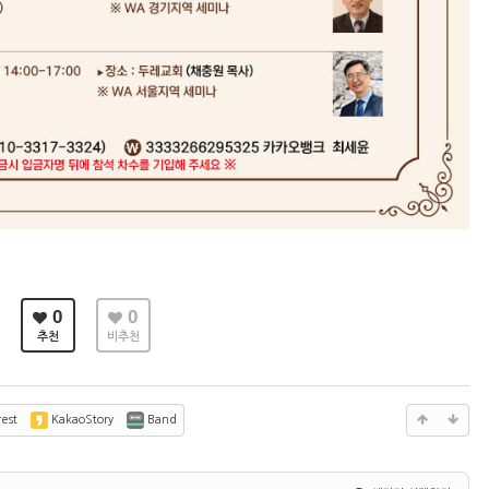
0
0
추천
비추천
est
KakaoStory
Band