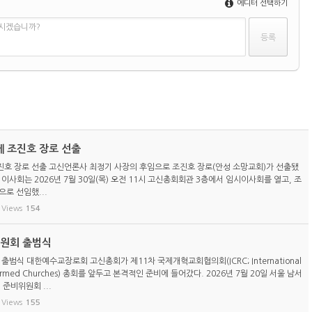
에디터 선택하기
하시겠습니까?
 조진호 장로 선출
호 장로 선출 고신언론사 최정기 사장의 후임으로 조진호 장로(안성 소망교회)가 선출됐
이사회는 2026년 7월 30일(목) 오전 11시 고신총회회관 3층에서 임시이사회를 열고, 조
로 선임했...
Views
154
위원회 출범식
 출범식 대한예수교장로회 고신총회가 제11차 국제개혁교회협의회(ICRC; International
eformed Churches) 총회를 앞두고 본격적인 준비에 들어갔다. 2026년 7월 20일 서울 남서
 준비위원회 ...
Views
155