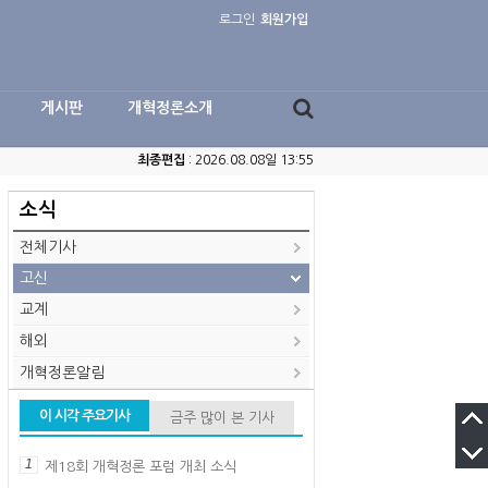
로그인
회원가입
게시판
개혁정론소개
최종편집
: 2026.08.08일 13:55
소식
전체기사
고신
교계
해외
개혁정론알림
이 시각 주요기사
금주 많이 본 기사
1
제18회 개혁정론 포럼 개최 소식