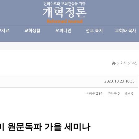
구자료
교회생활
오피니언
선교.복지
교회와 목사
소식
고신
2023.10.23 10:35
조회 수
294
추천 수
0
댓글
0
 원문독파 가을 세미나