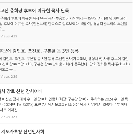
) 고신 총회장 후보에 이규현 목사 단독
신 총회장 후보에 이규현 목사 단독 ‘목사 부총회장 사임’이라는 초유의 사태를 맞이한 고신
총회장 후보에 이규현 목사(인천노회) 단독으로 입후보했다. 6월 9일 경남마산노회의 추천을
...
Views
439
보에 김인호, 조진호, 구본철 등 3인 등록
 김인호, 조진호, 구본철 등 3인 등록 고신언론사(기독교보, 생명나무) 사장 후보에 김인
 조진호 장로(소망교회), 구본철 장로(남서울교회)가 등록했다. 당초 김희종 목사(유호교회)
으로 등...
Views
239
목사 장로 신년 감사예배
장로 신년 감사예배 수도권 장로회 연합회(회장: 구본창 장로)가 주최하는 2024 수도권 목
 2024년 1월 8일(월) 오전 7시 남서울교회당(최성은 목사 시무)에서 열렸다. 1부 예배
서로 이어진 ...
Views
327
회 지도자초청 신년인사회