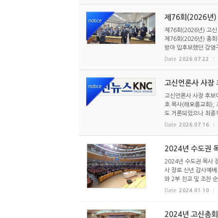
제76회(2026년
notice
제76회(2026년) 고
제76회(2026년) 
받아 입후보했던 강영구
Date
2026.07.22
고신언론사 사장 후
notice
고신언론사 사장 후보에
호 목사(해오름교회),
도 거론되었으나 최종적
Date
2026.07.16
2024년 수도권 
2024년 수도권 목사 
사 장로 신년 감사예배가
와 2부 친교 및 조찬 순
Date
2024.01.10
2024년 고신총