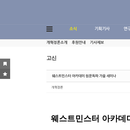
Sketchbook5, 스케치북5
소식
기획기사
연
개혁정론소개
후원안내
기사제보
Sketchbook5, 스케치북5
고신
웨스트민스터 아카데미 원문독파 가을 세미나
개혁정론
웨스트민스터 아카데미