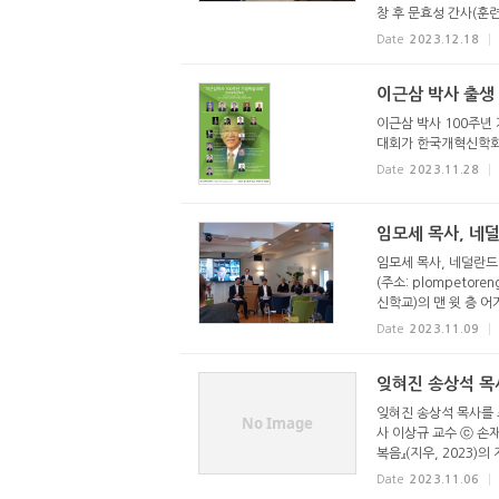
창 후 문효성 간사(훈련
Date
2023.12.18
이근삼 박사 출생
이근삼 박사 100주년
대회가 한국개혁신학회
Date
2023.11.28
임모세 목사, 네
임모세 목사, 네덜란드에
(주소: plompetoreng
신학교)의 맨 윗 층 어거스
Date
2023.11.09
잊혀진 송상석 목
잊혀진 송상석 목사를 
No Image
사 이상규 교수 ⓒ 손
복음』(지우, 2023)의 
Date
2023.11.06