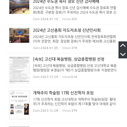
2024년 수도권 목사 장로 신년 감사예배
2024년 수도권 목사 장로 신년 감사예배 수도권 장로회 연합
회(회장: 구본창 장로)가 주최하는 2024 수도권 목사 장로 신
년 감사예배가 2024년 1월 8일(월) 오전 7시 남서울교회당
Date
2024.01.10
Views
325
(최성은 목사 시무)에서 열렸다. 1부 예배와 2부 친교 및 조찬
순서로 이어진 ...
2024년 고신총회 지도자초청 신년인사회
2024년 고신총회 지도자초청 신년인사회 전국장로회연합회
(이하 전장연, 회장: 장상환 장로)가 주최한 제36회 고신총회
지도자초청 2024년 신년 인사회가 1월 4일(목) 오전 11시 김
Date
2024.01.05
Views
379
해중앙교회에서 열렸다. 고신총회 산하 기관 관계자 및 전국 3
5개 노회의 임...
[속보] 고신대 복음병원, 상급종합병원 선정
[속보] 고신대 복음병원, 상급종합병원 선정 고신대학교 복음
병원(병원장 오경승)이 ‘제5기 상급종합병원’으로 지정받았다.
2024년부터 2026년까지 3년간 자격이 유지된다. 지난 ‘제4
Date
2023.12.29
Views
514
기’에서 탈락한 이후 절치부심하던 고신대 복음병...
개혁주의 학술원 17회 신진학자 포럼
17회 신진학자 포럼 고신대학교 개혁주의 학술원(원장: 황대
우)가 주최하는 신진학자 포럼이 제17회를 맞아 아래와 같이
개최된다. 일시: 2024년 1월 8일(월) 오후 2시 장소: 서울제일
Date
2023.12.28
Views
379
교회당 (서울특별시 성동구 도선동 소재, 김동춘 목사 시무) 발
표자: 류길...