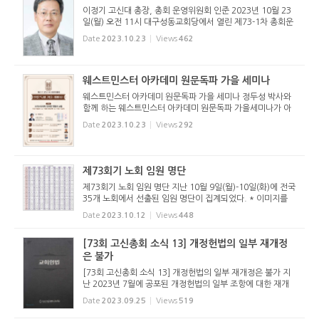
이정기 고신대 총장, 총회 운영위원회 인준 2023년 10월 23
일(월) 오전 11시 대구성동교회당에서 열린 제73-1차 총회운
영위원회가 이정기 교수에 대한 고신대학교 총장 인준을 최종
Date
2023.10.23
Views
462
결의했다. 학교법인 고려학원 이사회(이사장 유연수 목사)는
지난 2023년 9...
웨스트민스터 아카데미 원문독파 가을 세미나
웨스트민스터 아카데미 원문독파 가을 세미나 정두성 박사와
함께 하는 웨스트민스터 아카데미 원문독파 가을세미나가 아
래와 같이 열린다.
Date
2023.10.23
Views
292
제73회기 노회 임원 명단
제73회기 노회 임원 명단 지난 10월 9일(월)-10일(화)에 전국
35개 노회에서 선출된 임원 명단이 집계되었다. * 이미지를
클릭하면 크게 볼 수 있다.
Date
2023.10.12
Views
448
[73회 고신총회 소식 13] 개정헌법의 일부 재개정
은 불가
[73회 고신총회 소식 13] 개정헌법의 일부 재개정은 불가 지
난 2023년 7월에 공포된 개정헌법의 일부 조항에 대한 재개
정은 당분간은 불가능하게 되었다. 부산노회, 부산동부노회,
Date
2023.09.25
Views
519
부산중부노회는 이번에 개정된 헌법 중 명예직, 주일 공예배,
은퇴목사의 노...