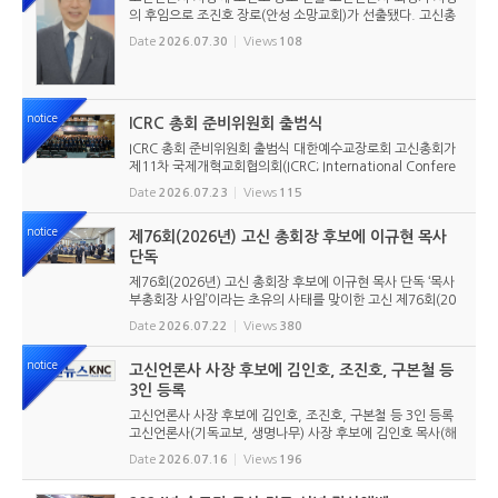
의 후임으로 조진호 장로(안성 소망교회)가 선출됐다. 고신총
회 유지재단 이사회는 2026년 7월 30일(목) 오전 11시 고신
Date
2026.07.30
Views
108
총회회관 3층에서 임시이사회를 열고, 조진호 장로를 차기 사
장으로 선임했...
notice
ICRC 총회 준비위원회 출범식
ICRC 총회 준비위원회 출범식 대한예수교장로회 고신총회가
제11차 국제개혁교회협의회(ICRC; International Confere
nce of Reformed Churches) 총회를 앞두고 본격적인 준비
Date
2026.07.23
Views
115
에 들어갔다. 2026년 7월 20일 서울 남서울교회에서 ‘ICRC
총회 준비위원회 ...
notice
제76회(2026년) 고신 총회장 후보에 이규현 목사
단독
제76회(2026년) 고신 총회장 후보에 이규현 목사 단독 ‘목사
부총회장 사임’이라는 초유의 사태를 맞이한 고신 제76회(20
26년) 총회장 후보에 이규현 목사(인천노회) 단독으로 입후보
Date
2026.07.22
Views
380
했다. 6월 9일 경남마산노회의 추천을 받아 입후보했던 강영
구...
notice
고신언론사 사장 후보에 김인호, 조진호, 구본철 등
3인 등록
고신언론사 사장 후보에 김인호, 조진호, 구본철 등 3인 등록
고신언론사(기독교보, 생명나무) 사장 후보에 김인호 목사(해
오름교회), 조진호 장로(소망교회), 구본철 장로(남서울교회)
Date
2026.07.16
Views
196
가 등록했다. 당초 김희종 목사(유호교회)도 거론되었으나 최
종적으로 등...