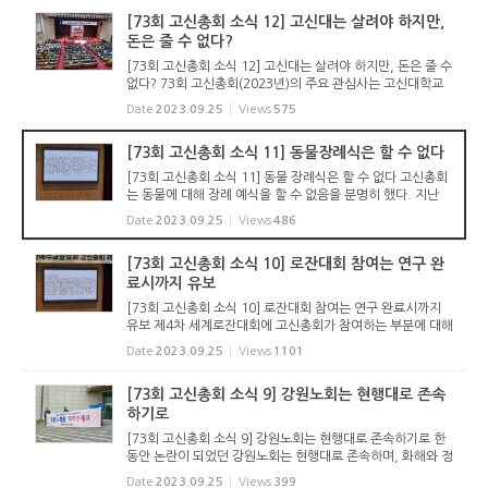
[73회 고신총회 소식 12] 고신대는 살려야 하지만,
돈은 줄 수 없다?
[73회 고신총회 소식 12] 고신대는 살려야 하지만, 돈은 줄 수
없다? 73회 고신총회(2023년)의 주요 관심사는 고신대학교
문제였다. 총회가 마치기 전까지만 하더라도 총장 선출 전이었
Date
2023.09.25
Views
575
으며, 고신대학교의 재정적 어려움은 이미 공공연한 비밀이기
때문이었다...
[73회 고신총회 소식 11] 동물장례식은 할 수 없다
[73회 고신총회 소식 11] 동물 장례식은 할 수 없다 고신총회
는 동물에 대해 장례 예식을 할 수 없음을 분명히 했다. 지난
몇 차례의 총회 시 반려 동물에 대한 신학적 입장을 정리해 달
Date
2023.09.25
Views
486
라는 청원이 있었으나, 그동안 총회는 이런 문제를 굳이 다룰
필요가 없...
[73회 고신총회 소식 10] 로잔대회 참여는 연구 완
료시까지 유보
[73회 고신총회 소식 10] 로잔대회 참여는 연구 완료시까지
유보 제4차 세계로잔대회에 고신총회가 참여하는 부분에 대해
서는 연구보고서가 나오기까지 유보하기로 했다. 총회는 경기
Date
2023.09.25
Views
1101
북부노회장 송성규 목사가 청원한 “제4차 세계로잔대회(신복
음주의)...
[73회 고신총회 소식 9] 강원노회는 현행대로 존속
하기로
[73회 고신총회 소식 9] 강원노회는 현행대로 존속하기로 한
동안 논란이 되었던 강원노회는 현행대로 존속하며, 화해와 정
상화를 위해 최선을 다하기로 했다. 총회 둘째 날(20일) 저녁,
Date
2023.09.25
Views
399