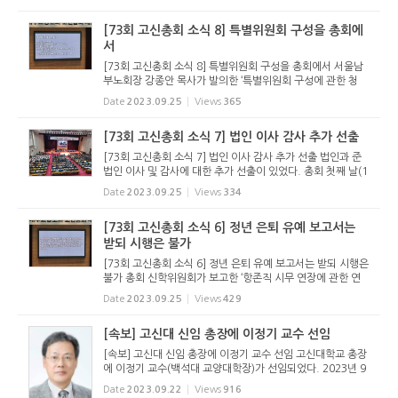
72회기 ‘강원노회 총회 전권 위원회’는 보고를 통해, 강원...
[73회 고신총회 소식 8] 특별위원회 구성을 총회에
서
[73회 고신총회 소식 8] 특별위원회 구성을 총회에서 서울남
부노회장 강종안 목사가 발의한 ‘특별위원회 구성에 관한 청
원’건이 받아들여져서 총회 기간 중에 특별위원회가 아래와 같
Date
2023.09.25
Views
365
이 구성되었다. 서울남부노회는 특별위원회를 총회 파회 후
임...
[73회 고신총회 소식 7] 법인 이사 감사 추가 선출
[73회 고신총회 소식 7] 법인 이사 감사 추가 선출 법인과 준
법인 이사 및 감사에 대한 추가 선출이 있었다. 총회 첫째 날(1
9일) 오후 총회 임원을 비롯한 법인과 준법인의 이사 감사 선
Date
2023.09.25
Views
334
출이 있었다. 하지만, 입후보자가 부족하여 추가 모집을 하였
고, 이에 ...
[73회 고신총회 소식 6] 정년 은퇴 유예 보고서는
받되 시행은 불가
[73회 고신총회 소식 6] 정년 은퇴 유예 보고서는 받되 시행은
불가 총회 신학위원회가 보고한 ‘항존직 시무 연장에 관한 연
구’ 보고서는 받되, 실제 시행은 헌법에 반하는 사항으로 허락
Date
2023.09.25
Views
429
하지 않기로 했다. 총회 첫날(9월 19일) 저녁 유안건 보고...
[속보] 고신대 신임 총장에 이정기 교수 선임
[속보] 고신대 신임 총장에 이정기 교수 선임 고신대학교 총장
에 이정기 교수(백석대 교양대학장)가 선임되었다. 2023년 9
월 21일(목) 저녁 7시 고려신학대학원에서 열린 학교법인 고
Date
2023.09.22
Views
916
려학원 이사회(이사장 유연수 목사)는 외부인사인 이정기 교