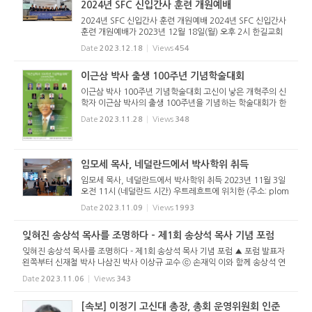
2024년 SFC 신입간사 훈련 개원예배
2024년 SFC 신입간사 훈련 개원예배 2024년 SFC 신입간사
훈련 개원예배가 2023년 12월 18일(월) 오후 2시 한길교회
당(손재익 목사 시무)에서 열렸다. 훈련원장 김추현 간사의 사
Date
2023.12.18
Views
454
회로 시작된 예배에서 강령 및 학신가 제창 후 문효성 간사(훈
련위원)가 기도하...
이근삼 박사 출생 100주년 기념학술대회
이근삼 박사 100주년 기념학술대회 고신이 낳은 개혁주의 신
학자 이근삼 박사의 출생 100주년을 기념하는 학술대회가 한
국개혁신학회 주최로 아래와 같이 열린다.
Date
2023.11.28
Views
348
임모세 목사, 네덜란드에서 박사학위 취득
임모세 목사, 네덜란드에서 박사학위 취득 2023년 11월 3일
오전 11시 (네덜란드 시간) 우트레흐트에 위치한 (주소: plom
petorengracht 3 Utrecht) 우트레흐트 신학교 (Theologis
Date
2023.11.09
Views
1993
che Universiteit Utrecht, 전 캄펀 신학교)의 맨 윗 층 어거
스틴 실(Augustinu...
잊혀진 송상석 목사를 조명하다 - 제1회 송상석 목사 기념 포럼
잊혀진 송상석 목사를 조명하다 - 제1회 송상석 목사 기념 포럼 ▲ 포럼 발표자
왼쪽부터 신재철 박사 나삼진 박사 이상규 교수 ⓒ 손재익 이와 함께 송상석 연
구가 강종환 장로(창원 가음정교회), 『분쟁하는 성도, 화평케 하는 복음』(지우,
Date
2023.11.06
Views
343
2023)의 저자 손...
[속보] 이정기 고신대 총장, 총회 운영위원회 인준