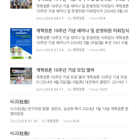
개혁정론 10주년 기념 세미나 및 운영위원 이취임식 개혁정론
10주년 기념 세미나 및 운영위원 이취임식이 2024년 8월 26
일(월) 오전 10시 서울서문교회당에서 열렸다. 2014년 1월에
Date
2024.08.27
By
개혁정론
Views
558
설립을 위한 뜻을 모아, 2014년 3월 20일 http://reformed
jr.com를 도메인 ...
개혁정론 10주년 기념 세미나 및 운영위원 이취임식
개혁정론 10주년 기념 세미나 및 운영위원 이취임식 개혁정론
10주년 기념 세미나가 2024년 8월 26일(월) 오전 10시 서울
서문교회당(서울시 송파구, 둔촌오륜 2번 출구)에서 열린다.
Date
2024.07.29
By
개혁정론
Views
905
2014년 1월 시작된 개혁정론이 어느덧 10주년을 맞아 오프
라인 세미나를 개...
개혁정론 10주년 기념 모임 열려
개혁정론 10주년 기념 모임 열려 개혁정론 10주년 기념 모임
이 2024년 4월 8일(월)-9일(화) 대전에서 열렸다. 2014년 1
월에 설립을 위한 뜻을 모아, 2014년 3월 20일 http://refor
Date
2024.04.11
By
개혁정론
Views
1425
medjr.com를 도메인 주소로 하는 기독언론으로 시작한 개혁
정론이 어느덧 10년...
사고(社告)
사고(社告) 연구위원 임명: 정찬도, 심성현 목사 2024년 1월 14일 개혁정론 운
영위원장
Date
2024.01.30
By
개혁정론
Views
429
사고(社告)