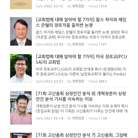
답조례) 손재익 목사 (한길교회 담임) J. A. 하지의 저서 『장로
Date
2022.03.15
By
개혁정론
Views
1314
교 법이란 무엇인가?』 1886년 J. A. 하지(John Aspinwall H
odge, 1831...
[교회법에 대해 알아야 할 7가지] 찰스 하지와 제임
스 쏜웰의 장로직을 둘러싼 논쟁
찰스 하지와 제임스 쏜웰의 장로직을 둘러싼 논쟁 성희찬 목사
(작은빛 교회) 우리나라 장로교회는 초창기 미국의 장로교회
로부터 많은 영향을 받았다. 특히 장로 직분과 관련하여 받은
Date
2022.03.08
By
개혁정론
Views
1147
영향은 지금도 한국 장로교회 여러 교단이 가진 헌법의 교회정
치 여러 ...
[교회법에 대해 알아야 할 7가지] 미국 장로교(PCU
SA)의 교회법
미국 장로교(PCUSA)의 교회법 안재경 목사 (온생명교회) 미
국 장로교(PCUSA)는 이른바 ‘남장로교회’라 불리는 Presbyt
erian Church in the U.S. (PCUS)와 ‘북장로교회’인 United
Date
2022.03.03
By
개혁정론
Views
3863
Presbyterian Church in the U.S.A. (UPCUSA)이 결합...
[71회 고신총회 상정안건 분석 8] 개혁정론이 상정
안건 분석 기사를 지속하는 이유
개혁정론이 상정 안건 분석 기사를 지속하는 이유 손재익 목사
(한길교회 담임) 이 기획은 고신총회가 다루는 안건에 대해 ‘개
혁주의 신학과 장로회 정치’의 관점에서 바르게 분석하는 기사
Date
2021.09.18
By
개혁정론
Views
1138
로서, 안건이 어떠한 내용인지, 어떻게 결의하는 것인지...
[71회 고신총회 상정안건 분석 7] 고신총회, 그럼에