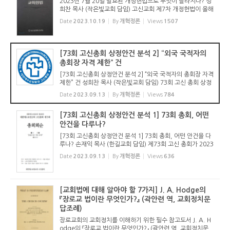
2023년 7월 20일 발효된 개정헌법으로 무엇이 달라지나? 성
희찬 목사 (작은빛교회 담임) 고신교회 제7차 개정헌법이 올해
2023년 7월 20일에 공포되었다. 2023년 4월에 열린 노회 수
Date
2023.10.19
By
개혁정론
Views
1507
의 결과 전국 35개 노회 중 20개 노회가 과반수 찬성을 했고(5
7.14%), 전체 ...
[73회 고신총회 상정안건 분석 2] “외국 국적자의
총회장 자격 제한” 건
[73회 고신총회 상정안건 분석 2] “외국 국적자의 총회장 자격
제한” 건 성희찬 목사 (작은빛교회 담임) 73회 고신 총회 상정
안건을 분석하기 위해 안건을 살폈다. 이렇다 할 안건이 없다.
Date
2023.09.13
By
개혁정론
Views
784
무엇보다 총회 상정 안건으로서의 최소한의 품격을 갖...
[73회 고신총회 상정안건 분석 1] 73회 총회, 어떤
안건을 다루나?
[73회 고신총회 상정안건 분석 1] 73회 총회, 어떤 안건을 다
루나? 손재익 목사 (한길교회 담임) 제73회 고신 총회가 2023
년 9월 19일(화)부터 22일(금)까지 4일간 열린다. 실제 일정
Date
2023.09.13
By
개혁정론
Views
636
보다 하루 일찍 파회한 전례대로라면 21일(목)까지 3일간으로
마칠 것으로 ...
[교회법에 대해 알아야 할 7가지] J. A. Hodge의
『장로교 법이란 무엇인가?』 (곽안련 역, 교회정치문
답조례)
장로교회의 교회정치를 이해하기 위한 필수 참고도서 J. A. H
odge의 『장로교 법이란 무엇인가?』 (곽안련 역, 교회정치문