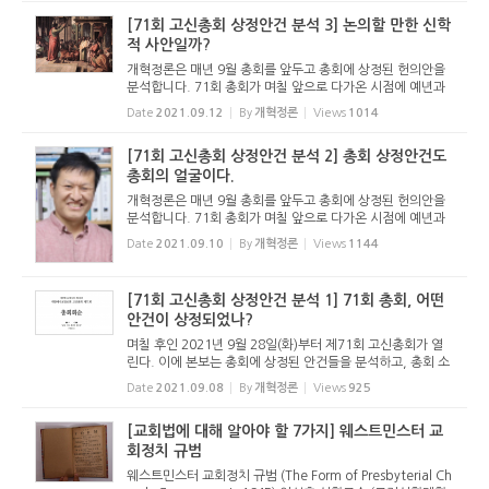
자 주 상정...
[71회 고신총회 상정안건 분석 3] 논의할 만한 신학
적 사안일까?
개혁정론은 매년 9월 총회를 앞두고 총회에 상정된 헌의안을
분석합니다. 71회 총회가 며칠 앞으로 다가온 시점에 예년과
마찬가지로 분석 기사를 올립니다. 이 기사를 통해 71회 총회
Date
2021.09.12
By
개혁정론
Views
1014
를 조망해 보고, 기도하는 독자들이 되시길 기대합니다. - 편집
자 주 논의...
[71회 고신총회 상정안건 분석 2] 총회 상정안건도
총회의 얼굴이다.
개혁정론은 매년 9월 총회를 앞두고 총회에 상정된 헌의안을
분석합니다. 71회 총회가 며칠 앞으로 다가온 시점에 예년과
마찬가지로 분석 기사를 올립니다. 이 기사를 통해 71회 총회
Date
2021.09.10
By
개혁정론
Views
1144
를 조망해 보고, 기도하는 독자들이 되시길 기대합니다. - 편집
자 주 총회...
[71회 고신총회 상정안건 분석 1] 71회 총회, 어떤
안건이 상정되었나?
며칠 후인 2021년 9월 28일(화)부터 제71회 고신총회가 열
린다. 이에 본보는 총회에 상정된 안건들을 분석하고, 총회 소
식을 전하려고 한다. 그 첫 기사로 총회에 상정된 안건들에는
Date
2021.09.08
By
개혁정론
Views
925
어떤 것들이 있는지를 싣는다. - 편집자 주 제71회 총회, 어떤
안건이 상정...
[교회법에 대해 알아야 할 7가지] 웨스트민스터 교
회정치 규범
웨스트민스터 교회정치 규범 (The Form of Presbyterial Ch