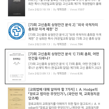
2023년 7월 20일 발효된 개정헌법으로 무엇이 달라지나? 성
희찬 목사 (작은빛교회 담임) 고신교회 제7차 개정헌법이 올해
2023년 7월 20일에 공포되었다. 2023년 4월에 열린 노회 수
Date
2023.10.19
By
개혁정론
Views
1507
의 결과 전국 35개 노회 중 20개 노회가 과반수 찬성을 했고(5
7.14%), 전체 ...
[73회 고신총회 상정안건 분석 2] “외국 국적자의
총회장 자격 제한” 건
[73회 고신총회 상정안건 분석 2] “외국 국적자의 총회장 자격
제한” 건 성희찬 목사 (작은빛교회 담임) 73회 고신 총회 상정
안건을 분석하기 위해 안건을 살폈다. 이렇다 할 안건이 없다.
Date
2023.09.13
By
개혁정론
Views
784
무엇보다 총회 상정 안건으로서의 최소한의 품격을 갖...
[73회 고신총회 상정안건 분석 1] 73회 총회, 어떤
안건을 다루나?
[73회 고신총회 상정안건 분석 1] 73회 총회, 어떤 안건을 다
루나? 손재익 목사 (한길교회 담임) 제73회 고신 총회가 2023
년 9월 19일(화)부터 22일(금)까지 4일간 열린다. 실제 일정
Date
2023.09.13
By
개혁정론
Views
636
보다 하루 일찍 파회한 전례대로라면 21일(목)까지 3일간으로
마칠 것으로 ...
[교회법에 대해 알아야 할 7가지] J. A. Hodge의
『장로교 법이란 무엇인가?』 (곽안련 역, 교회정치문
답조례)
장로교회의 교회정치를 이해하기 위한 필수 참고도서 J. A. H
odge의 『장로교 법이란 무엇인가?』 (곽안련 역, 교회정치문