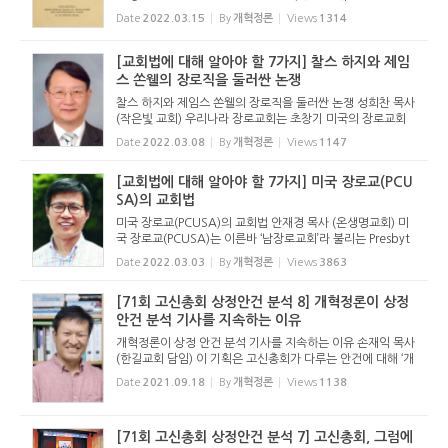
답조례) 손재익 목사 (한길교회 담임) J. A. 하지의 저서 『장로
Date
2022.03.15
By
개혁정론
Views
1314
교 법이란 무엇인가?』 1886년 J. A. 하지(John Aspinwall H
odge, 1831...
[교회법에 대해 알아야 할 7가지] 찰스 하지와 제임
스 쏜웰의 장로직을 둘러싼 논쟁
찰스 하지와 제임스 쏜웰의 장로직을 둘러싼 논쟁 성희찬 목사
(작은빛 교회) 우리나라 장로교회는 초창기 미국의 장로교회
로부터 많은 영향을 받았다. 특히 장로 직분과 관련하여 받은
Date
2022.03.08
By
개혁정론
Views
1147
영향은 지금도 한국 장로교회 여러 교단이 가진 헌법의 교회정
치 여러 ...
[교회법에 대해 알아야 할 7가지] 미국 장로교(PCU
SA)의 교회법
미국 장로교(PCUSA)의 교회법 안재경 목사 (온생명교회) 미
국 장로교(PCUSA)는 이른바 ‘남장로교회’라 불리는 Presbyt
erian Church in the U.S. (PCUS)와 ‘북장로교회’인 United
Date
2022.03.03
By
개혁정론
Views
3863
Presbyterian Church in the U.S.A. (UPCUSA)이 결합...
[71회 고신총회 상정안건 분석 8] 개혁정론이 상정
안건 분석 기사를 지속하는 이유
개혁정론이 상정 안건 분석 기사를 지속하는 이유 손재익 목사
(한길교회 담임) 이 기획은 고신총회가 다루는 안건에 대해 ‘개
혁주의 신학과 장로회 정치’의 관점에서 바르게 분석하는 기사
Date
2021.09.18
By
개혁정론
Views
1138
로서, 안건이 어떠한 내용인지, 어떻게 결의하는 것인지...
[71회 고신총회 상정안건 분석 7] 고신총회, 그럼에