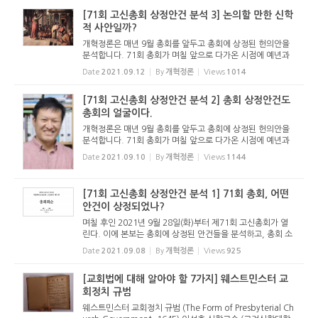
자 주 상정...
[71회 고신총회 상정안건 분석 3] 논의할 만한 신학
적 사안일까?
개혁정론은 매년 9월 총회를 앞두고 총회에 상정된 헌의안을
분석합니다. 71회 총회가 며칠 앞으로 다가온 시점에 예년과
마찬가지로 분석 기사를 올립니다. 이 기사를 통해 71회 총회
Date
2021.09.12
By
개혁정론
Views
1014
를 조망해 보고, 기도하는 독자들이 되시길 기대합니다. - 편집
자 주 논의...
[71회 고신총회 상정안건 분석 2] 총회 상정안건도
총회의 얼굴이다.
개혁정론은 매년 9월 총회를 앞두고 총회에 상정된 헌의안을
분석합니다. 71회 총회가 며칠 앞으로 다가온 시점에 예년과
마찬가지로 분석 기사를 올립니다. 이 기사를 통해 71회 총회
Date
2021.09.10
By
개혁정론
Views
1144
를 조망해 보고, 기도하는 독자들이 되시길 기대합니다. - 편집
자 주 총회...
[71회 고신총회 상정안건 분석 1] 71회 총회, 어떤
안건이 상정되었나?
며칠 후인 2021년 9월 28일(화)부터 제71회 고신총회가 열
린다. 이에 본보는 총회에 상정된 안건들을 분석하고, 총회 소
식을 전하려고 한다. 그 첫 기사로 총회에 상정된 안건들에는
Date
2021.09.08
By
개혁정론
Views
925
어떤 것들이 있는지를 싣는다. - 편집자 주 제71회 총회, 어떤
안건이 상정...
[교회법에 대해 알아야 할 7가지] 웨스트민스터 교
회정치 규범
웨스트민스터 교회정치 규범 (The Form of Presbyterial Ch