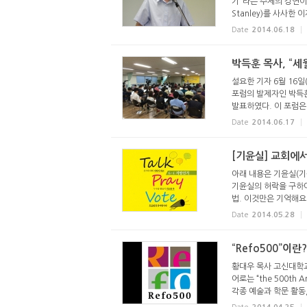
기”라는 주제의 강연이
Stanley)를 사사한 
Date
2014.06.18
박득훈 목사, “
설요한 기자 6월 16
포럼의 발제자인 박득훈
발표하였다. 이 포럼은 “
Date
2014.06.17
[기윤실] 교회에
아래 내용은 기윤실(기
기윤실의 허락을 구하여
법. 이것만은 기억해요! 
Date
2014.05.28
“Refo500”이란?
황대우 목사 고신대학교 교
어로는 “the 500th 
각종 예술과 학문 활동, 