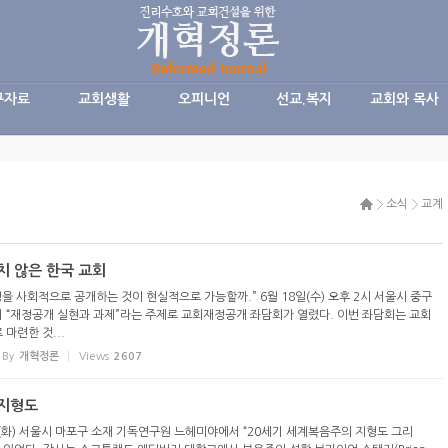
구자료
교회생활
오피니언
선교.복지
교회와 목사
소식
교계
치 않은 한국 교회
을 사회적으로 공개하는 것이 현실적으로 가능할까.” 6월 18일(수) 오후 2시 서울시 중구
“재정공개 실현과 과제”라는 주제로 교회재정공개 좌담회가 열렸다. 이번 좌담회는 교회
마련한 것...
By
개혁정론
Views
2607
 지형도
일(화) 서울시 마포구 소재 기독연구원 느헤미야에서 “20세기 세계복음주의 지형도 그리