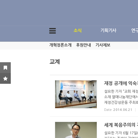
Sketchbook5, 스케치북5
소식
기획기사
연
개혁정론소개
후원안내
기사제보
Sketchbook5, 스케치북5
교계
재정 공개에 익숙
설요한 기자 “교회 재정
소재 열매나눔재단에서 
재정건강성운동 주최로 
Date
2014.06.21
세계 복음주의의
설요한 기자 6월 17