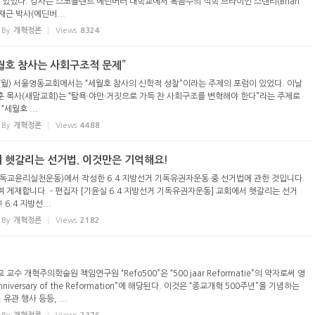
 있었다. 강사는 스코틀랜드 에딘버러 대학교에서 복음주의 석학 브라이언 스탠리(Brian
이재근 박사(에딘버...
By
개혁정론
Views
8324
세월호 참사는 사회구조적 문제”
일(월) 서울영동교회에서는 “세월호 참사의 신학적 성찰”이라는 주제의 포럼이 있었다. 이날
 목사(새맘교회)는 “탐욕·야만·거짓으로 가득 찬 사회구조를 변혁해야 한다”라는 주제로
세월호 ...
By
개혁정론
Views
4488
서 헷갈리는 선거법. 이것만은 기억해요!
독교윤리실천운동)에서 작성한 6.4 지방선거 기독유권자운동 중 선거법에 관한 것입니다.
 게재합니다. - 편집자 [기윤실 6.4 지방선거 기독유권자운동] 교회에서 헷갈리는 선거
6.4 지방선...
By
개혁정론
Views
2182
수 개혁주의학술원 책임연구원 “Refo500”은 “500 jaar Reformatie”의 약자로써 영
Anniversary of the Reformation”에 해당된다. 이것은 “종교개혁 500주년”을 기념하는
유관 행사 등등, ...