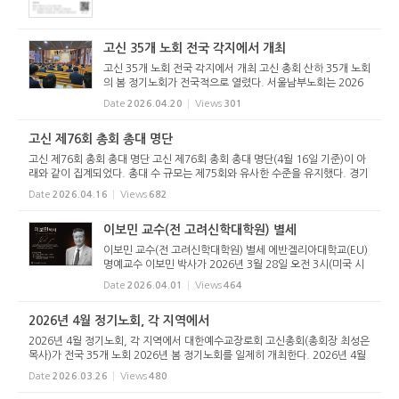
고신 35개 노회 전국 각지에서 개최
고신 35개 노회 전국 각지에서 개최 고신 총회 산하 35개 노회
의 봄 정기노회가 전국적으로 열렸다. 서울남부노회는 2026
년 4월 13일(월) 제18회 정기노회를 서울서문교회당(배준완
Date
2026.04.20
Views
301
목사 시무)에서 개최했다. 오후 2시에 시작된 개회 예배에서
부노회장 정남...
고신 제76회 총회 총대 명단
고신 제76회 총회 총대 명단 고신 제76회 총회 총대 명단(4월 16일 기준)이 아
래와 같이 집계되었다. 총대 수 규모는 제75회와 유사한 수준을 유지했다. 경기
서부노회는 10명에서 12명으로 증가했고, 부산중부노회는 24명에서 22명으
Date
2026.04.16
Views
682
로 감소했다. 제76회 총대...
이보민 교수(전 고려신학대학원) 별세
이보민 교수(전 고려신학대학원) 별세 에반겔리아대학교(EU)
명예교수 이보민 박사가 2026년 3월 28일 오전 3시(미국 시
각) 향년 82세로 별세했다. 이보민 교수는 고려신학대학원과
Date
2026.04.01
Views
464
미국 에반겔리아대학교 등에서 후학 양성에 헌신하며 한국교
회의 신학 형성...
2026년 4월 정기노회, 각 지역에서
2026년 4월 정기노회, 각 지역에서 대한예수교장로회 고신총회(총회장 최성은
목사)가 전국 35개 노회 2026년 봄 정기노회를 일제히 개최한다. 2026년 4월
13일(월)부터 14일(화)까지 전국 35개 노회가 각 지역에서 정기노회를 열고,
Date
2026.03.26
Views
480
주요 회무를 처리할 예정...