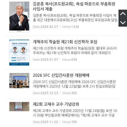
김문훈 목사(포도원교회), 욕설 파문으로 부총회장
사임서 제출
김문훈 목사(포도원교회), 욕설 파문으로 부총회장 사임서 제
출 최근 대한예수교장로회(고신) 부총회장인 포도원교회 담임
김문훈 목사의 부교역자들을 향한 상습 폭언 및 욕설이 공개되
Date
2026.02.27
Views
1330
며 교단 안팎에 큰 파장이 일고 있다. 공개된 녹취 속 언어들은
목회자...
개혁주의 학술원 제21회 신진학자 포럼
제21회 신진학자 포럼 개혁주의 학술원(원장: 황대우 교수)이
주최하는 제21회 신진학자 포럼이 아래와 같이 개최된다.
Date
2026.01.07
Views
436
2026 SFC 신입간사훈련 개원예배
2026 SFC 신입간사훈련 개원예배 2026 SFC 신입간사훈련
개원예배가 2025년 12월 22일(월) 오후 2시 한길교회당(담
임 손재익 목사)에서 있었다. 김종용 총무간사의 사회로 진행
Date
2025.12.23
Views
352
된 예배는 참석자 전체가 학신가 제창과 강령 제창을 함으로
시작했다. 이어 오동...
제2회 고재수 교수 기념강좌
제2회 고재수 교수 기념강좌 2025년 11월 24일(월) 오전 10
시 30분 부산동교회 예배당에서는 “제2회 고재수 교수 기념
강좌”가 열렸다. 이번 행사는 고재수교수 기념 신학강좌 준비
Date
2025.11.25
Views
705
위원회에서 주관하고, 고신언론사, 개혁정론, 개혁주의 목회