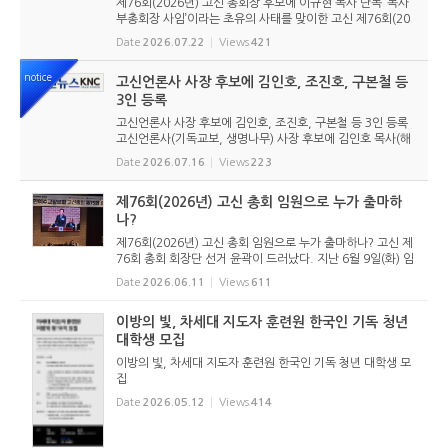
제76회(2026년) 고신 총회장 후보에 이규현 목사 단독 ‘목사
부총회장 사임’이라는 초유의 사태를 맞이한 고신 제76회(20
26년) 총회장 후보에 이규현 목사(인천노회) 단독으로 입후보
Date
2026.07.22
Views
421
했다. 6월 9일 경남마산노회의 추천을 받아 입후보했던 강영
구...
notice
고신언론사 사장 후보에 김인호, 조진호, 구본철 등
3인 등록
고신언론사 사장 후보에 김인호, 조진호, 구본철 등 3인 등록
고신언론사(기독교보, 생명나무) 사장 후보에 김인호 목사(해
오름교회), 조진호 장로(소망교회), 구본철 장로(남서울교회)
Date
2026.07.16
Views
223
가 등록했다. 당초 김희종 목사(유호교회)도 거론되었으나 최
종적으로 등...
제76회(2026년) 고신 총회 임원으로 누가 출마하
나?
제76회(2026년) 고신 총회 임원으로 누가 출마하나? 고신 제
76회 총회 회장단 선거 윤곽이 드러났다. 지난 6월 9일(화) 임
시노회를 통해 총회장 후보 2명, 목사부총회장 후보 1명, 장로
Date
2026.06.11
Views
611
부총회장 후보 2명이 각각 해당노회의 추천을 받았다. 임시노
회를 통해 ...
이방의 빛, 차세대 지도자 훈련원 한국인 기독 청년
대학생 모집
이방의 빛, 차세대 지도자 훈련원 한국인 기독 청년 대학생 모
집
Date
2026.05.12
Views
414