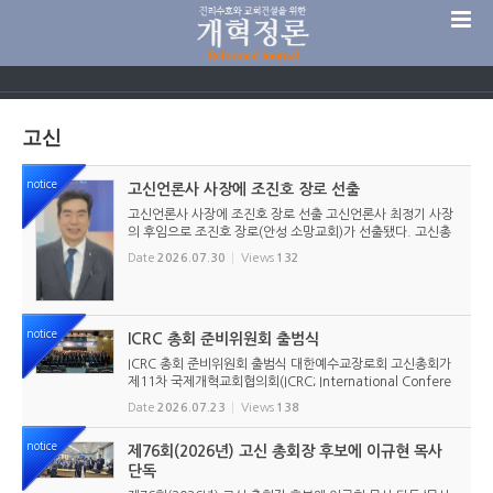
Sketchbook5, 스케치북5
고신
notice
고신언론사 사장에 조진호 장로 선출
Sketchbook5, 스케치북5
고신언론사 사장에 조진호 장로 선출 고신언론사 최정기 사장
의 후임으로 조진호 장로(안성 소망교회)가 선출됐다. 고신총
회 유지재단 이사회는 2026년 7월 30일(목) 오전 11시 고신
Date
2026.07.30
Views
132
총회회관 3층에서 임시이사회를 열고, 조진호 장로를 차기 사
장으로 선임했...
notice
ICRC 총회 준비위원회 출범식
ICRC 총회 준비위원회 출범식 대한예수교장로회 고신총회가
제11차 국제개혁교회협의회(ICRC; International Confere
nce of Reformed Churches) 총회를 앞두고 본격적인 준비
Date
2026.07.23
Views
138
에 들어갔다. 2026년 7월 20일 서울 남서울교회에서 ‘ICRC
총회 준비위원회 ...
notice
제76회(2026년) 고신 총회장 후보에 이규현 목사
단독