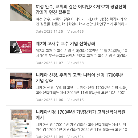
자 ...
여성 안수, 교회의 길은 어디인가; 제37회 정암신학
강좌가 던진 질문들
여성 안수, 교회의 길은 어디인가 ; 제37회 정암신학강좌가 던
진 질문들 합동신학대학원대학교 정암신학연구소가 주최하고
합신 총동문회가 주관한 제37회 정암신학강좌가 2025년 11
Date
2025.11.25
Views
466
월 11일(화) 오후 1시 30분 예수비전교회당(도지원 목사 시
무)교회에서 열렸...
제2회 고재수 교수 기념 신학강좌
제2회 고재수 교수 기념 신학강좌 2025년 11월 24일(월) 10
시 30분 부산동교회당에서 제2회 고재수 교수 기념 신학강좌
가 아래와 같이 개최된다. 누구든지 참석할 수 있으며, 참가비
Date
2025.11.07
Views
523
는 없다. 참석자 전원에게 강의안과 점심식사가 제공된다.
니케아 신경, 우리의 고백: 니케아 신경 1700주년
기념 강좌
니케아 신경, 우리의 고백 : 니케아 신경 1700주년 기념 강좌,
고려신학대학원에서 2025년 11월 6일(목) 오전 10시 20분
고려신학대학원 강당에서는 “니케아 신경, 우리의 고백”이라
Date
2025.11.06
Views
515
는 주제로 니케아 신경 1700주년 기념강좌가 열렸다. 이번 행
사...
니케아신경 1700주년 기념강좌가 고려신학대학원
에서
니케아신경 1700주년 기념강좌가 고려신학대학원에서 니케
아신경 1700주년 기념강좌가 2025년 11월 6일(목) 오전 10
시 20분 고려신학대학원에서 열린다. 325년 아리우스파 이단
Date
2025.11.04
Views
304