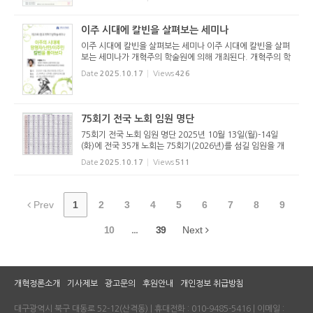
에 대해 논박하기 위하여 모인 니케아공의회가 채택한 니케아
신경은 사도신경, 아...
이주 시대에 칼빈을 살펴보는 세미나
이주 시대에 칼빈을 살펴보는 세미나 이주 시대에 칼빈을 살펴
보는 세미나가 개혁주의 학술원에 의해 개최된다. 개혁주의 학
술원(원장 황대우 교수)은 제20회 종교개혁기념학술세미나를
Date
2025.10.17
Views
426
아래와 같이 개최한다.
75회기 전국 노회 임원 명단
75회기 전국 노회 임원 명단 2025년 10월 13일(월)-14일
(화)에 전국 35개 노회는 75회기(2026년)를 섬길 임원을 개
선했다. 지금까지 집계된 임원 명단은 아래와 같다. (클릭하면
Date
2025.10.17
Views
511
크게 보실 수 있습니다.)
Prev
1
2
3
4
5
6
7
8
9
10
...
39
Next
개혁정론소개
기사제보
광고문의
후원안내
개인정보 취급방침
대구광역시 북구 대동로 52-12(산격동) | 휴대전화 : 010-9485-5416 | 이메일 :