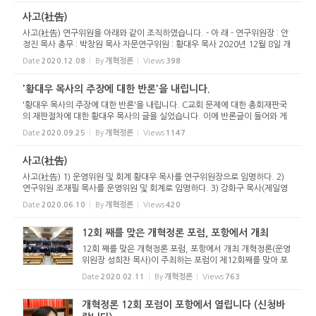
등이 전...
사고(社告)
사고(社告) 연구위원을 아래와 같이 조직하였습니다. - 아 래 - 연구위원장 : 안
정진 목사 총무 : 박창원 목사 자문연구위원 : 황대우 목사 2020년 12월 8일 개
혁정론 운영위원장
Date
2020.12.08
By
개혁정론
Views
398
'황대우 목사의 주장에 대한 반론'을 내립니다.
'황대우 목사의 주장에 대한 반론'을 내립니다. C교회 문제에 대한 총회재판국
의 재판절차에 대한 황대우 목사의 글을 실었습니다. 이에 반론글이 들어와 게
재했습니다. 아래와 같은 편집자 주와 함께 실었습니다. 벌써 저희 글이 이런 저
Date
2020.09.25
By
개혁정론
Views
1147
런 방식으로...
사고(社告)
사고(社告) 1) 운영위원 및 회계 황대우 목사를 연구위원장으로 임명하다. 2)
연구위원 조재필 목사를 운영위원 및 회계로 임명하다. 3) 강화구 목사(제일영
도교회 담임)를 연구위원에 임명하다. 2020년 3월 10일 개혁정론 운영위원장
Date
2020.06.10
By
개혁정론
Views
420
12회 째를 맞은 개혁정론 포럼, 포항에서 개최
12회 째를 맞은 개혁정론 포럼, 포항에서 개최 개혁정론(운영
위원장 성희찬 목사)이 주최하는 포럼이 제12회째를 맞아 포
항에서 열렸다. 2020년 2월 10일(월) 오전 10시 포항대흥교
Date
2020.02.11
By
개혁정론
Views
763
회당에서 개최한 이번 포럼은 “찾아오시는 하나님”이라는 주
제로...
개혁정론 12회 포럼이 포항에서 열립니다 (신청바