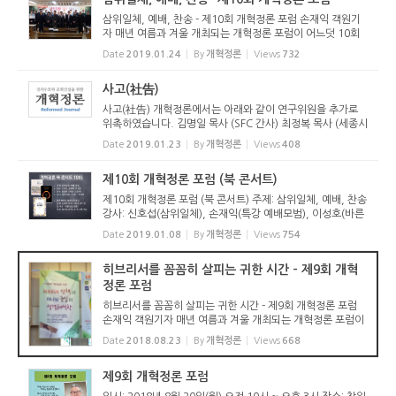
삼위일체, 예배, 찬송 - 제10회 개혁정론 포럼 손재익 객원기
자 매년 여름과 겨울 개최되는 개혁정론 포럼이 어느덧 10회
째를 맞았다. 10회이지만, 특별한 기념행사 없이 예년과 다름
Date
2019.01.24
By
개혁정론
Views
732
없이 진행되었다. 2019년 1월 22일(화) 오전 10시 30분 올곧
은교회당(신호...
사고(社告)
사고(社告) 개혁정론에서는 아래와 같이 연구위원을 추가로
위촉하였습니다. 김명일 목사 (SFC 간사) 최정복 목사 (세종시
장로교회 담임) 2019년 1월 22일 개혁정론 운영위원장
Date
2019.01.23
By
개혁정론
Views
408
제10회 개혁정론 포럼 (북 콘서트)
제10회 개혁정론 포럼 (북 콘서트) 주제: 삼위일체, 예배, 찬송
강사: 신호섭(삼위일체), 손재익(특강 예배모범), 이성호(바른
예배를 위한 찬송해설) 일시: 2019년 1월 22일(화) 오전 10시
Date
2019.01.08
By
개혁정론
Views
754
30분 – 3시 장소: 고양시 올곧은교회당 (고양시 덕양구 용현
로...
히브리서를 꼼꼼히 살피는 귀한 시간 - 제9회 개혁
정론 포럼
히브리서를 꼼꼼히 살피는 귀한 시간 - 제9회 개혁정론 포럼
손재익 객원기자 매년 여름과 겨울 개최되는 개혁정론 포럼이
어느덧 9회째를 맞았다. 2018년 8월 20일(월) 오전 10시 창
Date
2018.08.23
By
개혁정론
Views
668
원새순교회당(박영호 목사 시무)에는 약 40여명이 참석하여
성황을 이루었...
제9회 개혁정론 포럼