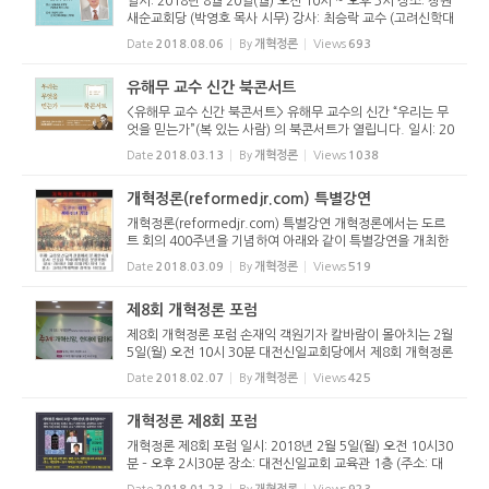
일시: 2018년 8월 20일(월) 오전 10시 ~ 오후 3시 장소: 창원
새순교회당 (박영호 목사 시무) 강사: 최승락 교수 (고려신학대
학원) 참가비: 1만원 (점심식사 제공) 등록: 농협 302-0602-9
Date
2018.08.06
By
개혁정론
Views
693
875-41 (예금주: 황대우)로 입금하신 뒤 010-7423-0113(손
재익)으로 문...
유해무 교수 신간 북콘서트
<유해무 교수 신간 북콘서트> 유해무 교수의 신간 “우리는 무
엇을 믿는가”(복 있는 사람) 의 북콘서트가 열립니다. 일시: 20
18년 3월 20일(화) 저녁 7시 장소: 고신총회회관 3층 강의실
Date
2018.03.13
By
개혁정론
Views
1038
(서초구 반포동 58-10) 6시까지 오시면 저녁식사를 함께 하...
개혁정론(reformedjr.com) 특별강연
개혁정론(reformedjr.com) 특별강연 개혁정론에서는 도르
트 회의 400주년을 기념하여 아래와 같이 특별강연을 개최한
다. 주제: 교리와 선교적 관점에서 본 제한속죄 강사: 신호섭
Date
2018.03.09
By
개혁정론
Views
519
목사(개혁정론 운영위원, 올곧은교회 담임, 고려신학대학원
외래교수) 일시: 2...
제8회 개혁정론 포럼
제8회 개혁정론 포럼 손재익 객원기자 칼바람이 몰아치는 2월
5일(월) 오전 10시 30분 대전신일교회당에서 제8회 개혁정론
포럼이 열렸다. 개혁정론은 매년 2월과 8월에 포럼을 통해 개
Date
2018.02.07
By
개혁정론
Views
425
혁정론을 소개하고, 개혁정론 운영위원들과 개혁정론의 독자
들이 함께 모...
개혁정론 제8회 포럼
개혁정론 제8회 포럼 일시: 2018년 2월 5일(월) 오전 10시30
분 – 오후 2시30분 장소: 대전신일교회 교육관 1층 (주소: 대
전광역시 동구 계족로517번길 14) 주제: 개혁신앙, 현대에 답