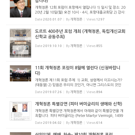
랍니다)
개혁정론 12회 포럼이 포항에서 열립니다 1) 일시 및 장소: 20
20년 2월 10일(월) 오전 10시 - 4시, 포항대흥교회당 2) 강사:
권기현 목사(로뎀장로교회) 3) 주제: 찾아오시는 하나님 (1) 예
Date
2020.01.07
By
개혁정론
Views
1297
배를 통해 찾아오시는 하나님 (2) 장로를 통해 찾아오시는 하
나님 4)...
도르트 400주년 포럼 개최 (개혁정론, 독립개신교회
신학교 공동주최)
Date
2019.10.10
By
개혁정론
Views
855
11회 개혁정론 포럼이 8월에 열린다 (신청바랍니
다)
개혁정론 제11회 포럼 주제: 1) 교회, 성령께서 이끄시는가?
(태동열) 2) 믿음은 우리의 것인가, 아니면 그리스도의 것인
가? (김명일) 강사: 태동열 박사(조직신학), 김명일 박사(신약
Date
2019.07.26
By
개혁정론
Views
894
학) 일시: 2019년 8월 19일(월) 오전 10시 ~ 오후 3시 장소:
양산큰사랑교...
개혁정론 특별강연 (피터 버미글리의 생애와 신학)
개혁정론 특별강연 개혁정론에서 아래와 같이 특별강연을 개
최합니다. 피터 버미글리는 (Peter Martyr Vermigli, 1499
년 9월 8일 – 1562년 11월 12일)는 이탈리아의 종교개혁자
Date
2019.04.02
By
개혁정론
Views
614
입니다. 마르틴 부써(Martin Bucer)의 동역자였으며, 하이델
베르크 요리문...
삼위일체, 예배, 찬송- 제10회 개혁정론 포럼