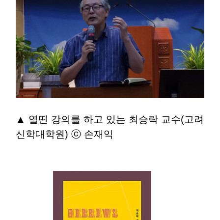
▲ 열띤 강의를 하고 있는 최승락 교수(고려
신학대학원) ⓒ 손재익