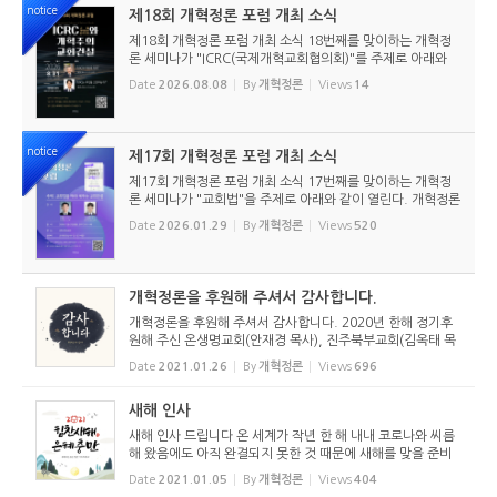
notice
제18회 개혁정론 포럼 개최 소식
제18회 개혁정론 포럼 개최 소식 18번째를 맞이하는 개혁정
론 세미나가 "ICRC(국제개혁교회협의회)"를 주제로 아래와
같이 열린다. 개혁정론은 매년 겨울과 여름에 오프라인 세미나
Date
2026.08.08
By
개혁정론
Views
14
를 개최해서 독자들과 소통하는 시간을 가지고 있다. 그동안
서울, 부산, 대...
notice
제17회 개혁정론 포럼 개최 소식
제17회 개혁정론 포럼 개최 소식 17번째를 맞이하는 개혁정
론 세미나가 "교회법"을 주제로 아래와 같이 열린다. 개혁정론
은 매년 겨울과 여름에 오프라인 세미나를 개최해서 독자들과
Date
2026.01.29
By
개혁정론
Views
520
소통하는 시간을 가지고 있다. 이번에는 『김집사가 알아야 할
교회법』(...
개혁정론을 후원해 주셔서 감사합니다.
개혁정론을 후원해 주셔서 감사합니다. 2020년 한해 정기후
원해 주신 온생명교회(안재경 목사), 진주북부교회(김옥태 목
사), 광교장로교회(정중현 목사), 올곧은교회(신호섭 목사), 동
Date
2021.01.26
By
개혁정론
Views
696
래언약교회(최성림 목사), 작은빛교회(성희찬 목사)와 일시 후
원해 주신 ...
새해 인사
새해 인사 드립니다 온 세계가 작년 한 해 내내 코로나와 씨름
해 왔음에도 아직 완결되지 못한 것 때문에 새해를 맞을 준비
도 또 그럴 기분도 아니고 그냥 마지못해 2021년 새해를 맞는
Date
2021.01.05
By
개혁정론
Views
404
것 같습니다. 5인 이상 집합 금지와 함께 각종 신년 맞이 행사